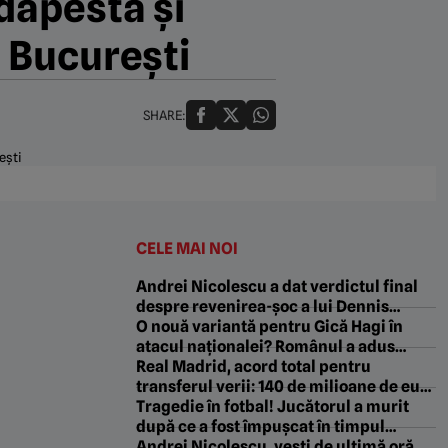
dapesta și
 București
SHARE:
CELE MAI NOI
Andrei Nicolescu a dat verdictul final
despre revenirea-șoc a lui Dennis
Politic la Dinamo: „Asta vrem noi!”
O nouă variantă pentru Gică Hagi în
atacul naționalei? Românul a adus
victoria echipei sale în Europa League
Real Madrid, acord total pentru
transferul verii: 140 de milioane de euro
sumă de transfer și contract pe 5 ani!
Tragedie în fotbal! Jucătorul a murit
după ce a fost împușcat în timpul
meciului
Andrei Nicolescu, vești de ultimă oră