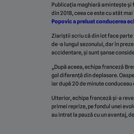
Publicația maghiară amintește și f
din 2018, ceea ce este cu atât mai
Popovic a preluat conducerea ech
Ziariștii scriu că din lot face part
de-a lungul sezonului, dar în prez
accidentare, și sunt șanse consider
„După aceea, echipa franceză Brest 
gol diferență din deplasare. Oaspet
iar după 20 de minute conduceau 
Ulterior, echipa franceză și-a reve
primei reprize, pe fondul unei evol
au intrat la pauză cu un avantaj, d