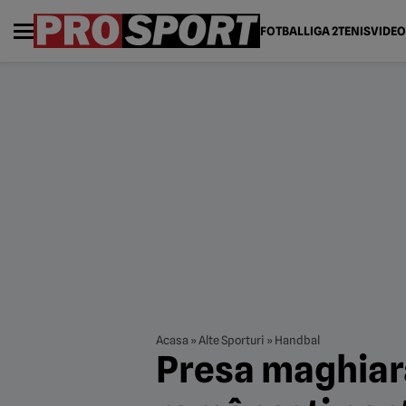
FOTBAL
LIGA 2
TENIS
VIDEO
Acasa
»
Alte Sporturi
»
Handbal
Presa maghiară