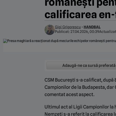
românești pent
calificarea en
Gigi Grigorescu
•
HANDBAL
Publicat:
27.04.2026, 00:39
Actualiza
Adaugă-ne ca sursă preferată
CSM București s-a calificat, după 8
Campionilor de la Budapesta, dar G
comentat acest aspect.
Ultimul act al Ligii Campionilor la
Nemzeti s-a referit la calificarea l