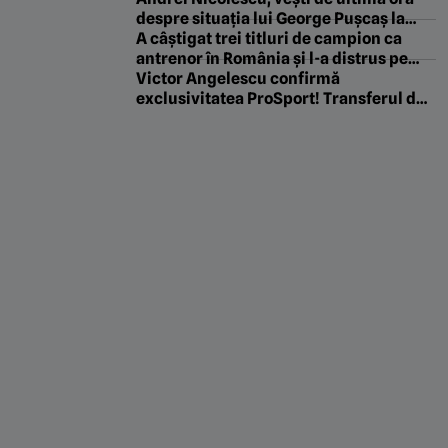
despre situația lui George Pușcaș la
Dinamo: „A avut niște complicații!”
A câștigat trei titluri de campion ca
antrenor în România și l-a distrus pe
Florin Tănase pentru conflictul cu
Victor Angelescu confirmă
Baciu: „Nu-l aduceam niciodată înapoi!
exclusivitatea ProSport! Transferul de
Îl lăsai să se chinuie”
la Genoa la Rapid intră în linie dreaptă