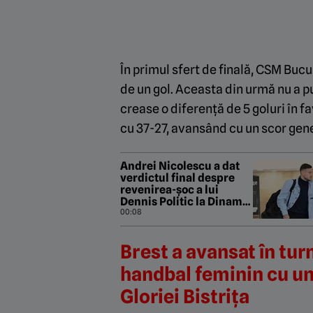
În primul sfert de finală, CSM Bucu
de un gol. Aceasta din urmă nu a pu
crease o diferență de 5 goluri în 
cu 37-27, avansând cu un scor gene
Andrei Nicolescu a dat
verdictul final despre
revenirea-șoc a lui
Dennis Politic la Dinamo:
„Asta vrem noi!”
00:08
Brest a avansat în turn
handbal feminin cu un
Gloriei Bistrița