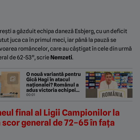
rești a găzduit echipa daneză Esbjerg, cu un deficit
tut juca ca în primul meci, iar până la pauză se
favoarea româncelor, care au câștigat în cele din urmă
ral de 62-53”, scrie
Nemzeti
.
O nouă variantă pentru
Gică Hagi în atacul
naționalei? Românul a
adus victoria echipei
sale în Europa League
00:01
eul final al Ligii Campionilor la
 scor general de 72–65 în fața