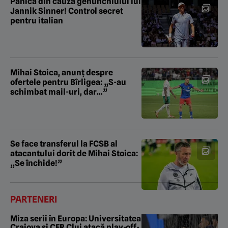
Panică din cauza genunchiului lui
Jannik Sinner! Control secret
pentru italian
Mihai Stoica, anunț despre
ofertele pentru Bîrligea: „S-au
schimbat mail-uri, dar…”
Se face transferul la FCSB al
atacantului dorit de Mihai Stoica:
„Se închide!”
PARTENERI
Miza serii în Europa: Universitatea
Craiova și CFR Cluj atacă play-off-