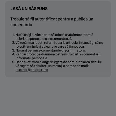
LASĂ UN RĂSPUNS
Trebuie să fii
autentificat
pentru a publica un
comentariu.
Nu folosiți cuvinte care să aducă o vătămare morală
celorlalte persoane care comentează.
Vă rugăm să faceți referiri doar la articolul în cauză și să nu
folosiți un limbaj vulgar sau care să jignească.
Nu sunt permise comentariile discriminatorii.
Pentru protecția dumneavostră nu folosiți în comentarii
informații personale.
Daca aveți vreo plângere legată de administrarea siteului
vă rugăm să trimiteți un mesaj la adresa de mail:
contact@prosport.ro