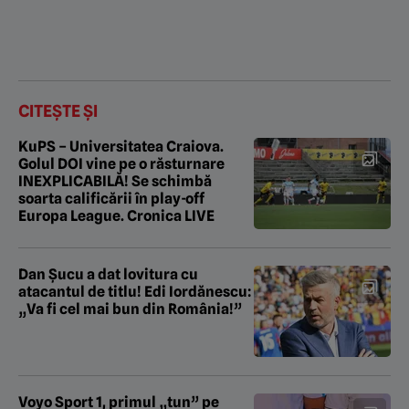
CITEȘTE ȘI
KuPS – Universitatea Craiova.
Golul DOI vine pe o răsturnare
INEXPLICABILĂ! Se schimbă
soarta calificării în play-off
Europa League. Cronica LIVE
Dan Șucu a dat lovitura cu
atacantul de titlu! Edi Iordănescu:
„Va fi cel mai bun din România!”
Voyo Sport 1, primul „tun” pe