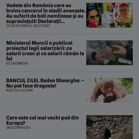
Vedete din România care au
învins cancerul în stadii avansate.
Au suferit de boli nemiloase şi au
supravieţuit! Declarații
sfâșietoare
CE SE ÎNTÂMPLĂ, DOCTORE?
Ministerul Muncii a publicat
proiectul legii salarizării: ce
salarii cresc și ce salarii rămân la
fel
ECONOMEDIA
BANCUL ZILEI. Badea Gheorghe: –
Nu pot face dragoste!
RÂZI CU LACRIMI
Care este cel mai vechi pod din
Europa?
DESCOPERA.RO