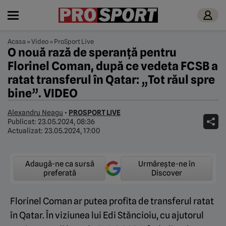
Acasa
»
Video
»
ProSport Live
O nouă rază de speranță pentru
Florinel Coman, după ce vedeta FCSB a
ratat transferul în Qatar: „Tot răul spre
bine”. VIDEO
Alexandru Neagu
•
PROSPORT LIVE
Publicat:
23.05.2024, 08:36
Actualizat:
23.05.2024, 17:00
Adaugă-ne ca sursă
Urmărește-ne în
preferată
Discover
Florinel Coman ar putea profita de transferul ratat
în Qatar. În viziunea lui Edi Stăncioiu, cu ajutorul