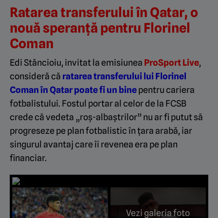
Ratarea transferului în Qatar, o
nouă speranță pentru Florinel
Coman
Edi Stăncioiu, invitat la emisiunea
ProSport Live
,
consideră că
ratarea transferului lui Florinel
Coman în Qatar poate fi un bine
pentru cariera
fotbalistului. Fostul portar al celor de la FCSB
crede că vedeta „roș-albaștrilor” nu ar fi putut să
progreseze pe plan fotbalistic în țara arabă, iar
singurul avantaj care îi revenea era pe plan
financiar.
Vezi galeria foto