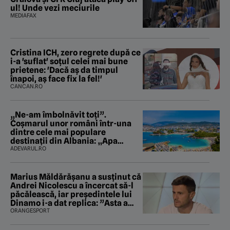
ul! Unde vezi meciurile
MEDIAFAX
Cristina ICH, zero regrete după ce
i-a 'suflat' soțul celei mai bune
prietene: 'Dacă aș da timpul
înapoi, aș face fix la fel!'
CANCAN.RO
„Ne-am îmbolnăvit toți”.
Coșmarul unor români într-una
dintre cele mai populare
destinații din Albania: „Apa
mirosea a canalizare”
ADEVARUL.RO
Marius Măldărăşanu a susţinut că
Andrei Nicolescu a încercat să-l
păcălească, iar preşedintele lui
Dinamo i-a dat replica: ”Asta a
fost istoria”
ORANGESPORT