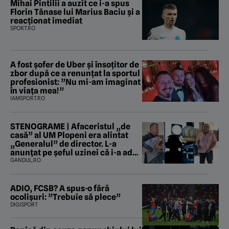
Mihai Pintilii a auzit ce i-a spus
Florin Tănase lui Marius Baciu și a
reacționat imediat
SPORT.RO
A fost șofer de Uber și însoțitor de
zbor după ce a renunțat la sportul
profesionist: ”Nu mi-am imaginat
în viața mea!”
IAMSPORT.RO
STENOGRAME | Afaceristul „de
casă” al UM Plopeni era alintat
„Generalul” de director. L-a
anunțat pe șeful uzinei că i-a adus
„subțireanu, așa”
GANDUL.RO
ADIO, FCSB? A spus-o fără
ocolișuri: ”Trebuie să plece”
DIGISPORT