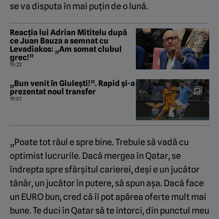
se va disputa în mai puțin de o lună.
Reacția lui Adrian Mititelu după
ce Juan Bauza a semnat cu
Levadiakos: „Am somat clubul
grec!”
19:22
„Bun venit în Giulești!”. Rapid și-a
prezentat noul transfer
19:01
„Poate tot răul e spre bine. Trebuie să vadă cu
optimist lucrurile. Dacă mergea în Qatar, se
îndrepta spre sfârșitul carierei, deși e un jucător
tânăr, un jucător în putere, să spun așa. Dacă face
un EURO bun, cred că îi pot apărea oferte mult mai
bune. Te duci în Qatar să te intorci, din punctul meu