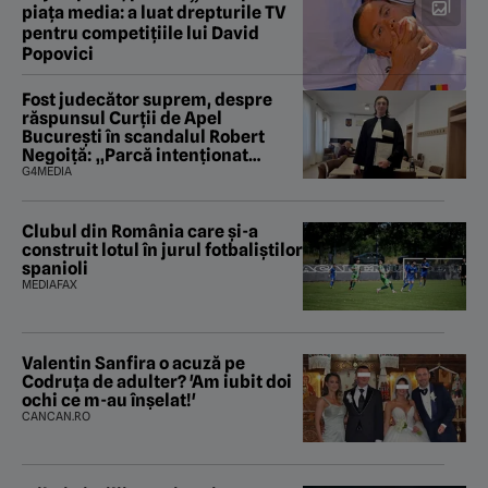
piața media: a luat drepturile TV
pentru competițiile lui David
Popovici
Fost judecător suprem, despre
răspunsul Curții de Apel
București în scandalul Robert
Negoiță: „Parcă intenționat
urmăresc să saboteze și ultima
G4MEDIA
fărâmă de încredere în puterea
judecătorească”
Clubul din România care și-a
construit lotul în jurul fotbaliștilor
spanioli
MEDIAFAX
Valentin Sanfira o acuză pe
Codruța de adulter? 'Am iubit doi
ochi ce m-au înșelat!'
CANCAN.RO