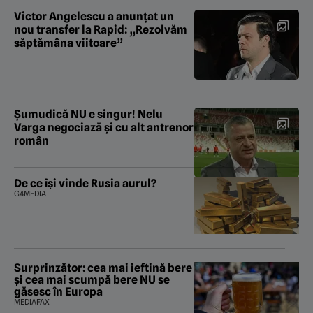
Victor Angelescu a anunțat un
nou transfer la Rapid: „Rezolvăm
săptămâna viitoare”
Şumudică NU e singur! Nelu
Varga negociază şi cu alt antrenor
român
De ce își vinde Rusia aurul?
G4MEDIA
Surprinzător: cea mai ieftină bere
și cea mai scumpă bere NU se
găsesc în Europa
MEDIAFAX