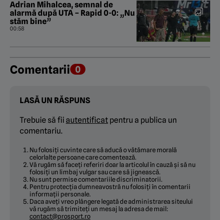
Adrian Mihalcea, semnal de
alarmă după UTA – Rapid 0-0: „Nu
stăm bine”
00:58
Comentarii
0
LASĂ UN RĂSPUNS
Trebuie să fii
autentificat
pentru a publica un
comentariu.
Nu folosiți cuvinte care să aducă o vătămare morală
celorlalte persoane care comentează.
Vă rugăm să faceți referiri doar la articolul în cauză și să nu
folosiți un limbaj vulgar sau care să jignească.
Nu sunt permise comentariile discriminatorii.
Pentru protecția dumneavostră nu folosiți în comentarii
informații personale.
Daca aveți vreo plângere legată de administrarea siteului
vă rugăm să trimiteți un mesaj la adresa de mail:
contact@prosport.ro