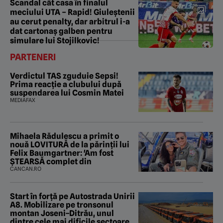
Scandal cât casa în finalul
meciului UTA – Rapid! Giuleștenii
au cerut penalty, dar arbitrul i-a
dat cartonaș galben pentru
simulare lui Stojilkovic!
PARTENERI
Verdictul TAS zguduie Sepsi!
Prima reacție a clubului după
suspendarea lui Cosmin Matei
MEDIAFAX
Mihaela Rădulescu a primit o
nouă LOVITURĂ de la părinții lui
Felix Baumgartner: 'Am fost
ȘTEARSĂ complet din
CANCAN.RO
Start în forță pe Autostrada Unirii
A8. Mobilizare pe tronsonul
montan Joseni–Ditrău, unul
dintre cele mai dificile sectoare