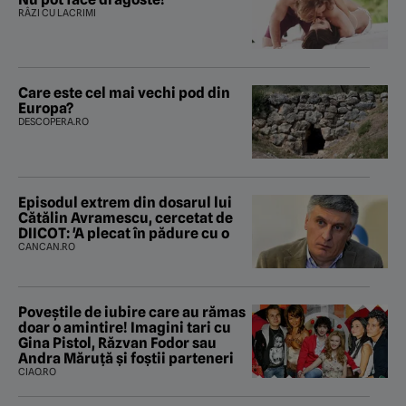
RÂZI CU LACRIMI
Care este cel mai vechi pod din
Europa?
DESCOPERA.RO
Episodul extrem din dosarul lui
Cătălin Avramescu, cercetat de
DIICOT: 'A plecat în pădure cu o
CANCAN.RO
Poveştile de iubire care au rămas
doar o amintire! Imagini tari cu
Gina Pistol, Răzvan Fodor sau
Andra Măruţă şi foştii parteneri
CIAO.RO