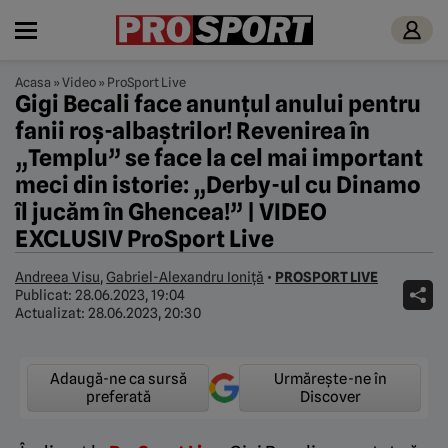
Acasa
»
Video
»
ProSport Live
Gigi Becali face anunțul anului pentru
fanii roș-albaștrilor! Revenirea în
„Templu” se face la cel mai important
meci din istorie: „Derby-ul cu Dinamo
îl jucăm în Ghencea!” | VIDEO
EXCLUSIV ProSport Live
Andreea Visu
,
Gabriel-Alexandru Ioniță
•
PROSPORT LIVE
Publicat:
28.06.2023, 19:04
Actualizat:
28.06.2023, 20:30
Adaugă-ne ca sursă
Urmărește-ne în
preferată
Discover