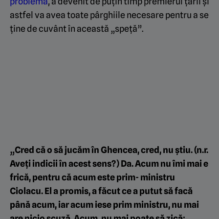
problemă
, a devenit de puțin timp premierul țării și
astfel va avea toate pârghiile necesare pentru a se
ține de cuvânt în această „speță”.
„Cred că o să jucăm în Ghencea, cred, nu știu. (n.r.
Aveți indicii în acest sens?) Da. Acum nu îmi mai e
frică, pentru că acum este prim- ministru
Ciolacu. El a promis, a făcut ce a putut să facă
până acum, iar acum iese prim ministru, nu mai
are nicio scuză. Acum, nu mai poate să zică: