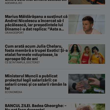
care traversează Carpații
ADEVARUL.RO
Marius Măldărăşanu a susţinut că
Andrei Nicolescu a încercat să-l
păcălească, iar preşedintele lui
Dinamo i-a dat replica: ”Asta a
fost istoria”
ORANGESPORT
Cum arată acum Julia Chelaru,
fosta membră a trupei Exotic! Și-a
etalat formele voluptoase, la
aproape 50 de ani
CE SE ÎNTÂMPLĂ, DOCTORE?
Ministerul Muncii a publicat
proiectul legii salarizării: ce
salarii cresc și ce salarii rămân la
fel
ECONOMEDIA
BANCUL ZILEI. Badea Gheorghe: –
Nu pot face dragoste!