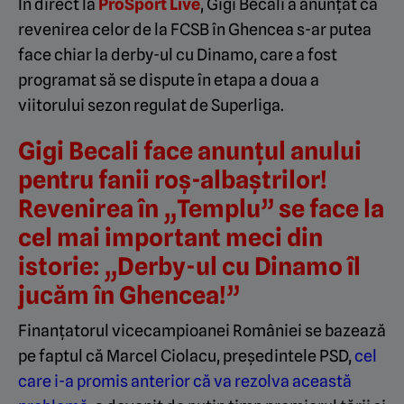
În direct la
ProSport Live
, Gigi Becali a anunțat că
revenirea celor de la FCSB în Ghencea s-ar putea
face chiar la derby-ul cu Dinamo, care a fost
programat să se dispute în etapa a doua a
viitorului sezon regulat de Superliga.
Gigi Becali face anunțul anului
pentru fanii roș-albaștrilor!
Revenirea în „Templu” se face la
cel mai important meci din
istorie: „Derby-ul cu Dinamo îl
jucăm în Ghencea!”
Finanțatorul vicecampioanei României se bazează
pe faptul că Marcel Ciolacu, președintele PSD,
cel
care i-a promis anterior că va rezolva această