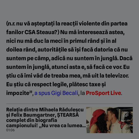
(n.r. nu vă așteptați la reacții violente din partea
fanilor CSA Steaua?) Nu mă interesează astea,
nici nu mă duc la meci în primul rând și în al
doilea rând, autoritățile să își facă datoria că nu
suntem pe câmp, adică nu suntem în junglă. Dacă
suntem în junglă, atunci asta e, să facă ce vor. Eu
știu că îmi văd de treaba mea, mă uit la televizor.
Eu știu că respect legile, plătesc taxe și
impozite”
,
a spus Gigi Becali
, la
ProSport Live
.
Relația dintre Mihaela Rădulescu
și Felix Baumgartner, ȘTEARSĂ
complet din biografia
campionului! „Nu vrea ca lumea
să știe că a iubit fata din
01:06
România!”