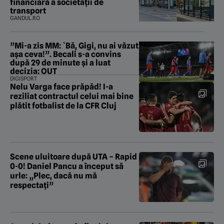
financiară a societății de
transport
GANDUL.RO
”Mi-a zis MM: `Bă, Gigi, nu ai văzut
așa ceva!”. Becali s-a convins
după 29 de minute și a luat
decizia: OUT
DIGISPORT
Nelu Varga face prăpăd! I-a
reziliat contractul celui mai bine
plătit fotbalist de la CFR Cluj
Scene uluitoare după UTA – Rapid
0-0! Daniel Pancu a început să
urle: „Plec, dacă nu mă
respectați”