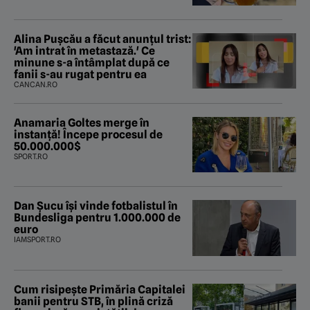
Alina Pușcău a făcut anunțul trist:
'Am intrat în metastază.' Ce
minune s-a întâmplat după ce
fanii s-au rugat pentru ea
CANCAN.RO
Anamaria Goltes merge în
instanță! Începe procesul de
50.000.000$
SPORT.RO
Dan Șucu își vinde fotbalistul în
Bundesliga pentru 1.000.000 de
euro
IAMSPORT.RO
Cum risipește Primăria Capitalei
banii pentru STB, în plină criză