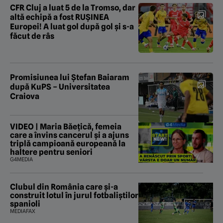
CFR Cluj a luat 5 de la Tromso, dar
altă echipă a fost RUȘINEA
Europei! A luat gol după gol și s-a
făcut de râs
Promisiunea lui Ștefan Baiaram
după KuPS – Universitatea
Craiova
VIDEO | Maria Băețică, femeia
care a învins cancerul și a ajuns
triplă campioană europeană la
haltere pentru seniori
G4MEDIA
Clubul din România care și-a
construit lotul în jurul fotbaliștilor
spanioli
MEDIAFAX