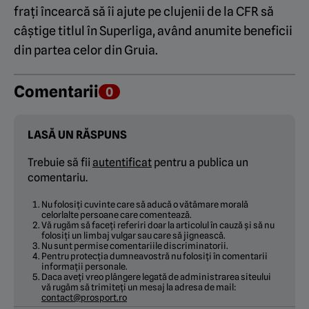
frați încearcă să îi ajute pe clujenii de la CFR să
câștige titlul în Superliga, având anumite beneficii
din partea celor din Gruia.
Comentarii
0
LASĂ UN RĂSPUNS
Trebuie să fii
autentificat
pentru a publica un
comentariu.
Nu folosiți cuvinte care să aducă o vătămare morală
celorlalte persoane care comentează.
Vă rugăm să faceți referiri doar la articolul în cauză și să nu
folosiți un limbaj vulgar sau care să jignească.
Nu sunt permise comentariile discriminatorii.
Pentru protecția dumneavostră nu folosiți în comentarii
informații personale.
Daca aveți vreo plângere legată de administrarea siteului
vă rugăm să trimiteți un mesaj la adresa de mail:
contact@prosport.ro