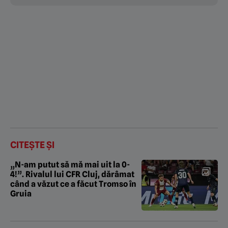
CITEȘTE ȘI
„N-am putut să mă mai uit la 0-
4!”. Rivalul lui CFR Cluj, dărâmat
când a văzut ce a făcut Tromso în
Gruia