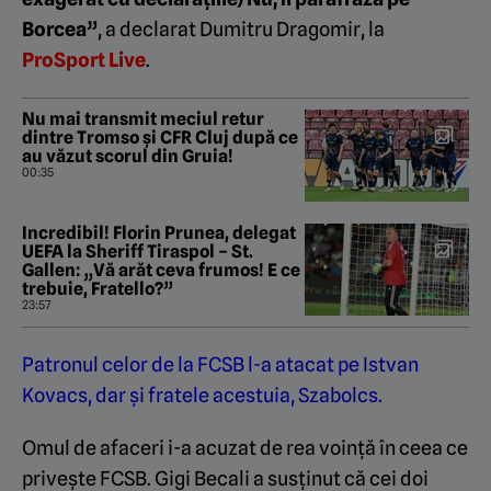
Borcea”
, a declarat Dumitru Dragomir, la
ProSport Live
.
Nu mai transmit meciul retur
dintre Tromso și CFR Cluj după ce
au văzut scorul din Gruia!
00:35
Incredibil! Florin Prunea, delegat
UEFA la Sheriff Tiraspol – St.
Gallen: „Vă arăt ceva frumos! E ce
trebuie, Fratello?”
23:57
Patronul celor de la FCSB l-a atacat pe Istvan
Kovacs, dar și fratele acestuia, Szabolcs.
Omul de afaceri i-a acuzat de rea voință în ceea ce
privește FCSB.
Gigi Becali a susținut că cei doi