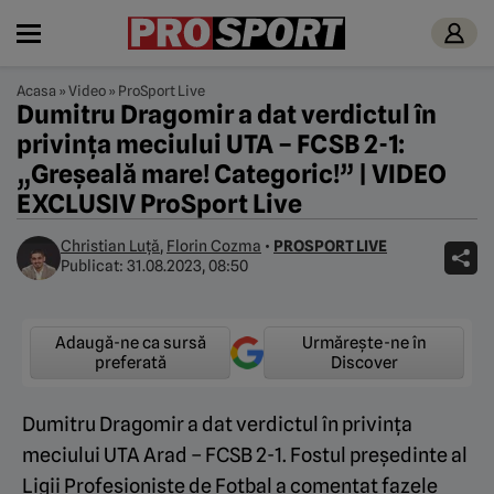
Acasa
»
Video
»
ProSport Live
Dumitru Dragomir a dat verdictul în
privința meciului UTA – FCSB 2-1:
„Greșeală mare! Categoric!” | VIDEO
EXCLUSIV ProSport Live
Christian Luță
,
Florin Cozma
•
PROSPORT LIVE
Publicat:
31.08.2023, 08:50
Adaugă-ne ca sursă
Urmărește-ne în
preferată
Discover
Dumitru Dragomir a dat verdictul în privința
meciului UTA Arad – FCSB 2-1. Fostul președinte al
Ligii Profesioniste de Fotbal a comentat fazele