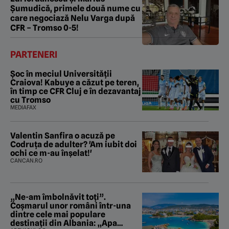
Șumudică, primele două nume cu
care negociază Nelu Varga după
CFR – Tromso 0-5!
PARTENERI
Șoc în meciul Universității
Craiova! Kabuye a căzut pe teren,
în timp ce CFR Cluj e în dezavantaj
cu Tromso
MEDIAFAX
Valentin Sanfira o acuză pe
Codruța de adulter? 'Am iubit doi
ochi ce m-au înșelat!'
CANCAN.RO
„Ne-am îmbolnăvit toți”.
Coșmarul unor români într-una
dintre cele mai populare
destinații din Albania: „Apa