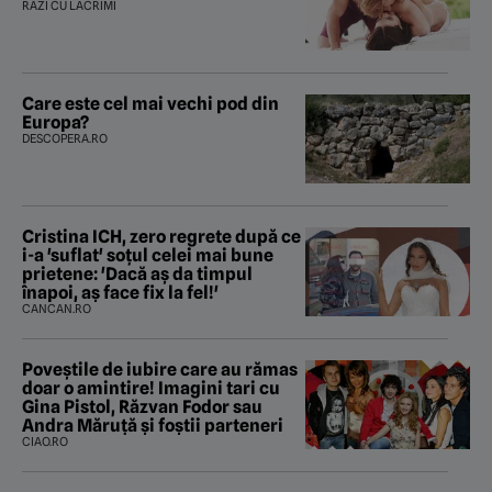
RÂZI CU LACRIMI
Care este cel mai vechi pod din
Europa?
DESCOPERA.RO
Cristina ICH, zero regrete după ce
i-a 'suflat' soțul celei mai bune
prietene: 'Dacă aș da timpul
înapoi, aș face fix la fel!'
CANCAN.RO
Poveştile de iubire care au rămas
doar o amintire! Imagini tari cu
Gina Pistol, Răzvan Fodor sau
Andra Măruţă şi foştii parteneri
CIAO.RO