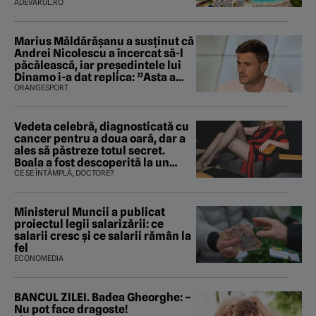
mirosea a canalizare”
ADEVARUL.RO
Marius Măldărăşanu a susţinut că
Andrei Nicolescu a încercat să-l
păcălească, iar preşedintele lui
Dinamo i-a dat replica: ”Asta a
fost istoria”
ORANGESPORT
Vedeta celebră, diagnosticată cu
cancer pentru a doua oară, dar a
ales să păstreze totul secret.
Boala a fost descoperită la un
control de rutină
CE SE ÎNTÂMPLĂ, DOCTORE?
Ministerul Muncii a publicat
proiectul legii salarizării: ce
salarii cresc și ce salarii rămân la
fel
ECONOMEDIA
BANCUL ZILEI. Badea Gheorghe: –
Nu pot face dragoste!