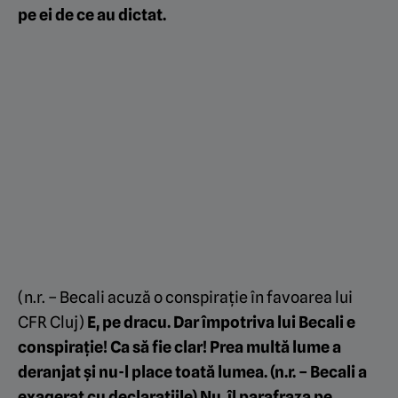
pe ei de ce au dictat.
(n.r. – Becali acuză o conspirație în favoarea lui
CFR Cluj)
E, pe dracu. Dar împotriva lui Becali e
conspirație! Ca să fie clar! Prea multă lume a
deranjat și nu-l place toată lumea. (n.r. – Becali a
exagerat cu declarațiile) Nu, îl parafraza pe