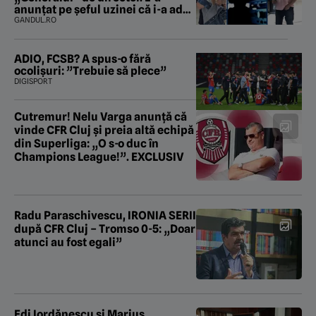
anunțat pe șeful uzinei că i-a adus
„subțireanu, așa”
GANDUL.RO
ADIO, FCSB? A spus-o fără
ocolișuri: ”Trebuie să plece”
DIGISPORT
Cutremur! Nelu Varga anunță că
vinde CFR Cluj și preia altă echipă
din Superliga: „O s-o duc în
Champions League!”. EXCLUSIV
Radu Paraschivescu, IRONIA SERII
după CFR Cluj – Tromso 0-5: „Doar
atunci au fost egali”
Edi Iordănescu și Marius