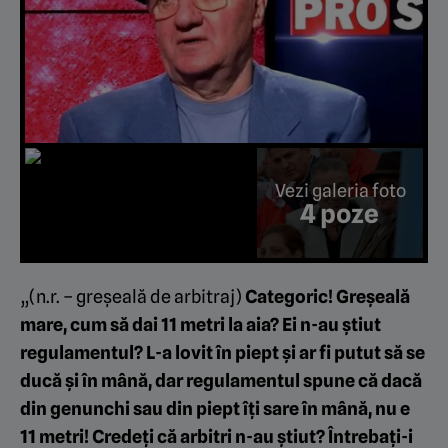
Vezi galeria foto
4 poze
„(n.r. – greșeală de arbitraj)
Categoric! Greșeală
mare, cum să dai 11 metri la aia? Ei n-au știut
regulamentul? L-a lovit în piept și ar fi putut să se
ducă și în mână, dar regulamentul spune că dacă
din genunchi sau din piept îți sare în mână, nu e
11 metri! Credeți că arbitri n-au știut? Întrebați-i