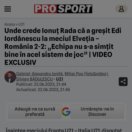
Acasa
»
U21
Unde crede Ionuț Rada că a greșit Edi
Iordănescu la meciul Elveția –
România 2-2: „Echipa nu s-a simțit
bine în acel sistem de joc” | VIDEO
EXCLUSIV
Gabriel-Alexandru Ioniță
,
Mihai Pop (foto&video)
,
Silvian BĂDULESCU
•
U21
Publicat:
22.06.2023, 21:44
Actualizat:
22.06.2023, 21:45
Adaugă-ne ca sursă
Urmărește-ne în
preferată
Discover
Înaintea meciului Franța U21 – Italia U21, disputat