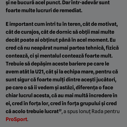
și ne bucură acel punct. Dar într-adevăr sunt
foarte multe lucruri de remediat.
E important cum intri tu în teren, cât de motivat,
cât de curajos, cât de dornic să obții mai multe
decât poate ai obținut până în acel moment. Eu
cred că nu neapărat numai partea tehnică, fizică
contează, ci și mentalul contează foarte mult.
Trebuie să depășim aceste bariere pe care le
avem atât la U21, cât și la echipa mare, pentru că
sunt sigur că foarte mulți dintre acești jucători,
pe care o să ii vedem și astăzi, diferența o face
chiar lucrul acesta, că au mai multă încredere în
ei, cred în forța lor, cred în forța grupului și cred
că acolo trebuie lucrat”
, a spus Ionuț Rada pentru
ProSport
.