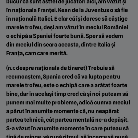
bucur că sunt astfel de jucători aici, am văzut și
în naționala Franței. Kean de la Juventus o să fie
în națională Italiei. E clar că își doresc să câștige
marele trofeu, deși am văzut în meciul României
o echipă a Spaniei foarte bună. Sper să vedem
din meciul din seara aceasta, dintre Italia și
Franța, cam care merită.
(n.r. despre naționala de tineret) Trebuie să
recunoaștem, Spania cred că va lupta pentru
marele trofeu, este o echipă care a arătat foarte
bine, dar în același timp cred că și noi puteam să
punem mai multe probleme, adică cumva meciul
a părut în anumite momente că, nu neapărat
partea tehnică, cât partea mentală ne-a depășit.
S-a văzut în anumite momente în care puteau să
țină de minge, să rupă ritmul, să încerce să pună