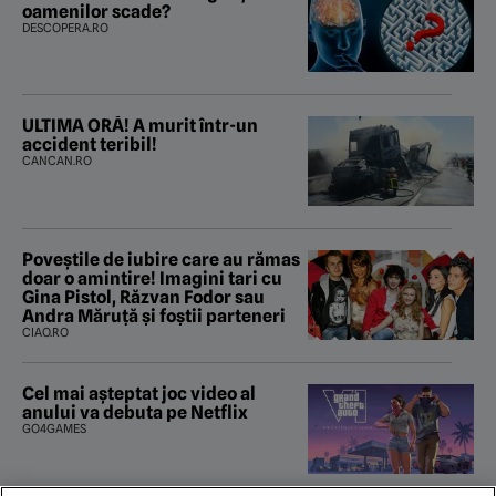
oamenilor scade?
DESCOPERA.RO
ULTIMA ORĂ! A murit într-un
accident teribil!
CANCAN.RO
Poveştile de iubire care au rămas
doar o amintire! Imagini tari cu
Gina Pistol, Răzvan Fodor sau
Andra Măruţă şi foştii parteneri
CIAO.RO
Cel mai așteptat joc video al
anului va debuta pe Netflix
GO4GAMES