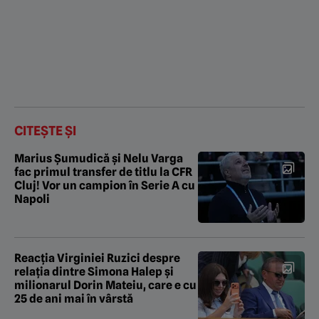
CITEȘTE ȘI
Marius Șumudică și Nelu Varga
fac primul transfer de titlu la CFR
Cluj! Vor un campion în Serie A cu
Napoli
Reacția Virginiei Ruzici despre
relația dintre Simona Halep și
milionarul Dorin Mateiu, care e cu
25 de ani mai în vârstă