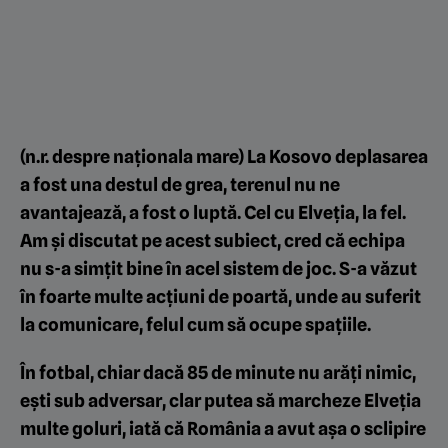
(n.r. despre naționala mare) La Kosovo deplasarea
a fost una destul de grea, terenul nu ne
avantajează, a fost o luptă. Cel cu Elveția, la fel.
Am și discutat pe acest subiect, cred că echipa
nu s-a simțit bine în acel sistem de joc. S-a văzut
în foarte multe acțiuni de poartă, unde au suferit
la comunicare, felul cum să ocupe spațiile.
În fotbal, chiar dacă 85 de minute nu arăți nimic,
ești sub adversar, clar putea să marcheze Elveția
multe goluri, iată că România a avut așa o sclipire