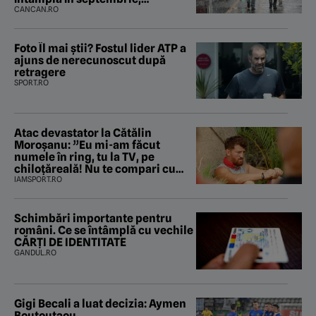
octombrie și noiembrie 2026, în
CANCAN.RO
București. Pe ce dată ninge
Foto Îl mai știi? Fostul lider ATP a
ajuns de nerecunoscut după
retragere
SPORT.RO
Atac devastator la Cătălin
Moroșanu: ”Eu mi-am făcut
numele în ring, tu la TV, pe
chiloțăreală! Nu te compari cu
mine”
IAMSPORT.RO
Schimbări importante pentru
români. Ce se întâmplă cu vechile
CĂRȚI DE IDENTITATE
GANDUL.RO
Gigi Becali a luat decizia: Aymen
Boutoutaou