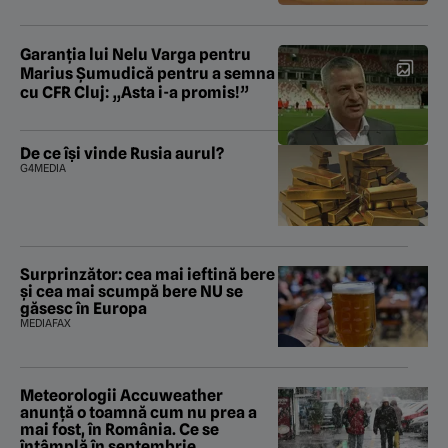
Garanția lui Nelu Varga pentru
Marius Șumudică pentru a semna
cu CFR Cluj: „Asta i-a promis!”
De ce își vinde Rusia aurul?
G4MEDIA
Surprinzător: cea mai ieftină bere
și cea mai scumpă bere NU se
găsesc în Europa
MEDIAFAX
Meteorologii Accuweather
anunță o toamnă cum nu prea a
mai fost, în România. Ce se
întâmplă în septembrie,