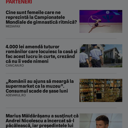
PARTENERI
Cine sunt femeile care ne
reprezintă la Campionatele
Mondiale de gimnastică ritmică?
MEDIAFAX
4.000 lei amendă tuturor
românilor care locuiesc la casă și
fac acest lucru în curte, crezând
că nu îi vede nimeni
CANCAN.RO
„Românii au ajuns să meargă la
supermarket ca la muzeu”.
Consumul scade de șase luni
ADEVARUL.RO
Marius Măldărăşanu a susţinut că
Andrei Nicolescu a încercat să-l
păcălească, iar preşedintele lui