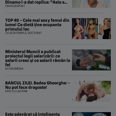
Dinamo i-a dat replica: ”Asta a
fost istoria”
ORANGESPORT
TOP 40 – Cele mai sexy femei din
lume! Ce dietă ține ocupanta
primului loc
CE SE ÎNTÂMPLĂ, DOCTORE?
Ministerul Muncii a publicat
proiectul legii salarizării: ce
salarii cresc și ce salarii rămân la
fel
ECONOMEDIA
BANCUL ZILEI. Badea Gheorghe: –
Nu pot face dragoste!
RÂZI CU LACRIMI
Este adevărat că inteligența