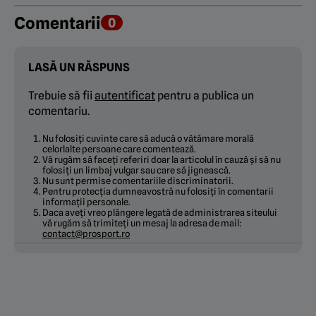
Comentarii
0
LASĂ UN RĂSPUNS
Trebuie să fii
autentificat
pentru a publica un
comentariu.
Nu folosiți cuvinte care să aducă o vătămare morală
celorlalte persoane care comentează.
Vă rugăm să faceți referiri doar la articolul în cauză și să nu
folosiți un limbaj vulgar sau care să jignească.
Nu sunt permise comentariile discriminatorii.
Pentru protecția dumneavostră nu folosiți în comentarii
informații personale.
Daca aveți vreo plângere legată de administrarea siteului
vă rugăm să trimiteți un mesaj la adresa de mail:
contact@prosport.ro