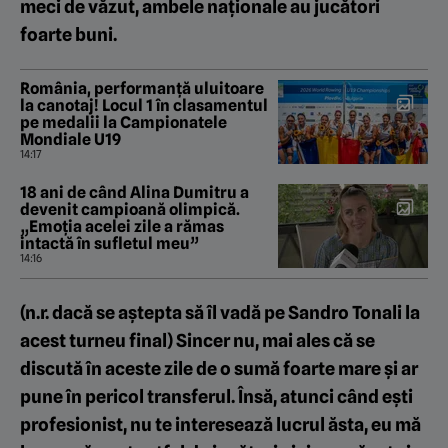
meci de văzut, ambele naționale au jucători
foarte buni.
România, performanță uluitoare
la canotaj! Locul 1 în clasamentul
pe medalii la Campionatele
Mondiale U19
14:17
18 ani de când Alina Dumitru a
devenit campioană olimpică.
„Emoția acelei zile a rămas
intactă în sufletul meu”
14:16
(n.r. dacă se aștepta să îl vadă pe Sandro Tonali la
acest turneu final) Sincer nu, mai ales că se
discută în aceste zile de o sumă foarte mare și ar
pune în pericol transferul. Însă, atunci când ești
profesionist, nu te interesează lucrul ăsta, eu mă