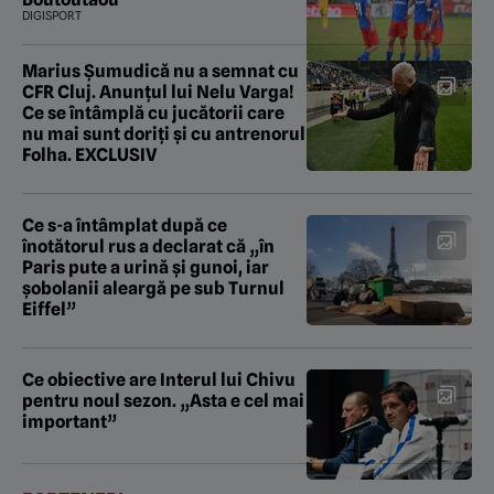
DIGISPORT
Marius Șumudică nu a semnat cu
CFR Cluj. Anunțul lui Nelu Varga!
Ce se întâmplă cu jucătorii care
nu mai sunt doriți și cu antrenorul
Folha. EXCLUSIV
Ce s-a întâmplat după ce
înotătorul rus a declarat că „în
Paris pute a urină și gunoi, iar
şobolanii aleargă pe sub Turnul
Eiffel”
Ce obiective are Interul lui Chivu
pentru noul sezon. „Asta e cel mai
important”