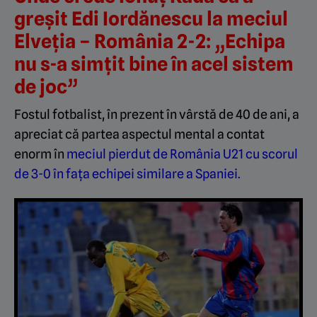
greșit Edi Iordănescu la meciul
Elveția – România 2-2: „Echipa
nu s-a simțit bine în acel sistem
de joc”
Fostul fotbalist, în prezent în vârstă de 40 de ani, a
apreciat că partea aspectul mental a contat
enorm în
meciul pierdut de România U21 cu scorul
de 3-0 în fața echipei similare a Spaniei.