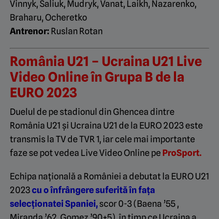
Vinnyk, Saliuk, Mudryk, Vanat, Laikh, Nazarenko,
Braharu, Ocheretko
Antrenor:
Ruslan Rotan
România U21 – Ucraina U21 Live
Video Online în Grupa B de la
EURO 2023
Duelul de pe stadionul din Ghencea dintre
România U21 și Ucraina U21 de la EURO 2023 este
transmis la TV de TVR 1, iar cele mai importante
faze se pot vedea Live Video Online pe
ProSport.
Echipa națională a României a debutat la EURO U21
2023
cu o înfrângere suferită în fața
selecționatei Spaniei,
scor 0-3 (Baena ’55 ,
Miranda ’62, Gomez ’90+5), în timp ce Ucraina a