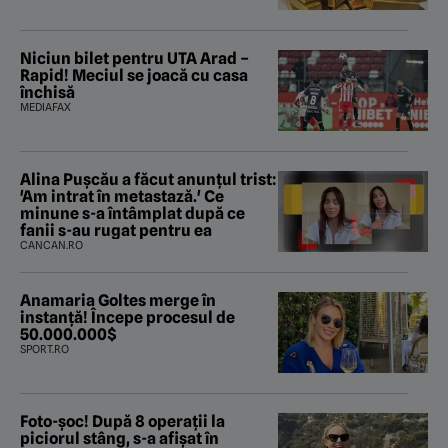
Niciun bilet pentru UTA Arad –
Rapid! Meciul se joacă cu casa
închisă
MEDIAFAX
Alina Pușcău a făcut anunțul trist:
'Am intrat în metastază.' Ce
minune s-a întâmplat după ce
fanii s-au rugat pentru ea
CANCAN.RO
Anamaria Goltes merge în
instanță! Începe procesul de
50.000.000$
SPORT.RO
Foto-șoc! După 8 operații la
piciorul stâng, s-a afișat în