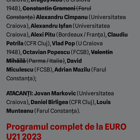
1948),
Constantin Grameni
(Farul
Constanța)
Alexandru Cîmpanu
(Universitatea
Craiova),
Alexandru Ișfan
(Universitatea
Craiova),
Alexi Pitu
(Bordeaux / Franța),
Claudiu
Petrila
(CFR Cluj),
Vlad Pop
(U Craiova
1948),
Octavian Popescu
(FCSB),
Valentin
Mihăilă
(Parma / Italia)
,
David
Miculescu
(FCSB),
Adrian Mazilu
(Farul
Constanța);
ATACANȚI:
Jovan Markovic
(Universitatea
Craiova),
Daniel Bîrligea
(CFR Cluj),
Louis
Munteanu
(Farul Constanța).
Programul complet de la EURO
U21 2023