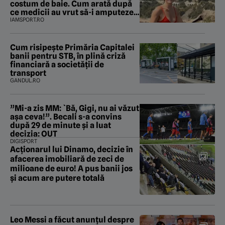
costum de baie. Cum arată după
ce medicii au vrut să-i amputeze
piciorul
IAMSPORT.RO
Cum risipește Primăria Capitalei
banii pentru STB, în plină criză
financiară a societății de
transport
GANDUL.RO
”Mi-a zis MM: `Bă, Gigi, nu ai văzut
așa ceva!”. Becali s-a convins
după 29 de minute și a luat
decizia: OUT
DIGISPORT
Acționarul lui Dinamo, decizie în
afacerea imobiliară de zeci de
milioane de euro! A pus banii jos
și acum are putere totală
Leo Messi a făcut anunțul despre