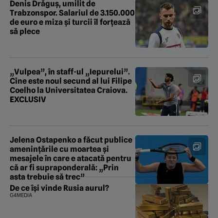
Denis Drăguș, umilit de
Trabzonspor. Salariul de 3.150.000
de euro e miza și turcii îl forțează
să plece
„Vulpea”, în staff-ul „Iepurelui”.
Cine este noul secund al lui Filipe
Coelho la Universitatea Craiova.
EXCLUSIV
Jelena Ostapenko a făcut publice
amenințările cu moartea și
mesajele în care e atacată pentru
că ar fi supraponderală: „Prin
asta trebuie să trec”
De ce își vinde Rusia aurul?
G4MEDIA