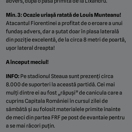
advers, după o pasă primită de la Lixandru.
Min. 3: Ocazie uriașă ratată de Louis Munteanu!
Atacantul Fiorentinei a profitat de o eroare a unui
fundaș advers, dar a șutat doar în plasa laterală
din poziție excelentă, de la circa 8 metri de poartă,
ușor lateral dreapta!
A început meciul!
INFO:
Pe stadionul Steaua sunt prezenți circa
8.000 de suporteri la această partidă. Cei mai
mulți dintre ei au fost „răpuși” de canicula care a
cuprins Capitala României în cursul zilei de
sâmbătă și au folosit materialele primite înainte
de meci din partea FRF pe post de evantaie pentru
a se mai răcori puțin.