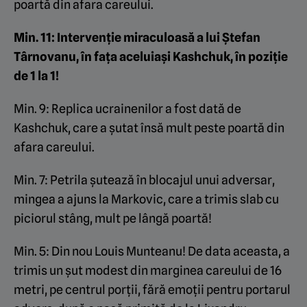
poartă din afara careului.
Min. 11: Intervenție miraculoasă a lui Ștefan
Târnovanu, în fața aceluiași Kashchuk, în poziție
de 1 la 1!
Min. 9: Replica ucrainenilor a fost dată de
Kashchuk, care a șutat însă mult peste poartă din
afara careului.
Min. 7: Petrila șutează în blocajul unui adversar,
mingea a ajuns la Markovic, care a trimis slab cu
piciorul stâng, mult pe lângă poartă!
Min. 5: Din nou Louis Munteanu! De data aceasta, a
trimis un șut modest din marginea careului de 16
metri, pe centrul porții, fără emoții pentru portarul