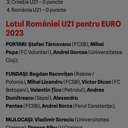
Croația U21 – 0 puncte
România U21 – 0 puncte
Lotul României U21 pentru EURO
2023
PORTARI: Ștefan Târnovanu
(FCSB),
Mihai
Popa
(FC Voluntari),
Andrei Gorcea
(Universitatea
Cluj);
FUNDAȘI:
Bogdan Racovițan
(Rakow /
Polonia),
Mihai Lixandru
(FCSB),
Victor Dican
(FC
Botoșani),
Valentin Țicu
(Petrolul),
Andres
Dumitrescu
(Sepsi),
Alexandru
Pantea
(FCSB),
Andrei Borza
(Farul Constanța);
MIJLOCAȘI: Vladimir Screciu
(Universitatea
Craiova),
Dragoș Albu
(U Craiova