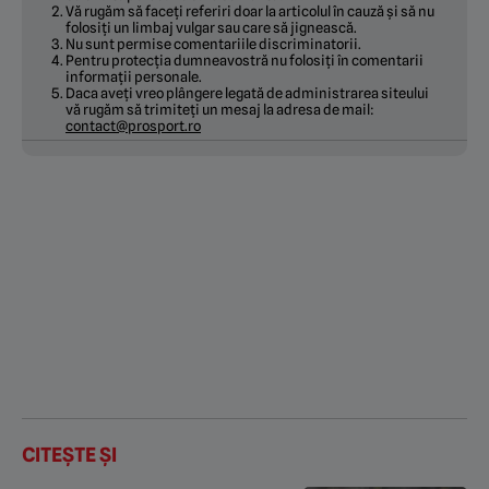
Vă rugăm să faceți referiri doar la articolul în cauză și să nu
folosiți un limbaj vulgar sau care să jignească.
Nu sunt permise comentariile discriminatorii.
Pentru protecția dumneavostră nu folosiți în comentarii
informații personale.
Daca aveți vreo plângere legată de administrarea siteului
vă rugăm să trimiteți un mesaj la adresa de mail:
contact@prosport.ro
CITEȘTE ȘI