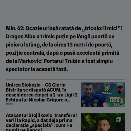
Min. 62: Ocazie uriașă ratată de „tricolorii mici”!
Dragoș Albu a trimis puțin pe lângă poartă cu
piciorul stâng, de la circa 13 metri de poartă,
poziție centrală, după o pasă excelentă primită
de la Markovic! Portarul Trubin a fost simplu
spectator la această fază.
Unirea Slobozia – CS Gloria
Bistrița se dispută ACUM, în
deschiderea etapei a 2-a a Ligii 2.
Echipa lui Nicolae Grigore o
umilește pe cea a lui Ilie Poenaru
19:49
Atacantul Stojilkovic, transferul
verii la Rapid, a dat deja prima
declarație „specială”: cum l-a
numit pe Pancu!