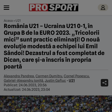
Acasa
»
U21
România U21 – Ucraina U21 0-1, în
Grupa B de la EURO 2023. „Tricolorii
mici” sunt practic eliminați! O nouă
evoluție modestă a echipei lui Emil
Săndoi! Dezastrul a fost completat de
Dican, care și-a înscris în propria
poartă
Alexandra Pandrea
,
Carmen Dumitru
,
Cornel Popescu
,
Gabriel-Alexandru Ioniță
,
Justin Gafiuc
•
U21
Publicat:
24.06.2023, 20:56
Actualizat:
24.06.2023, 23:04