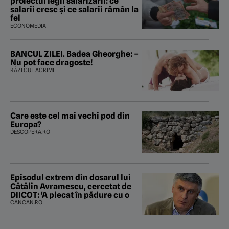
proiectul legii salarizării: ce
salarii cresc și ce salarii rămân la
fel
ECONOMEDIA
BANCUL ZILEI. Badea Gheorghe: –
Nu pot face dragoste!
RÂZI CU LACRIMI
Care este cel mai vechi pod din
Europa?
DESCOPERA.RO
Episodul extrem din dosarul lui
Cătălin Avramescu, cercetat de
DIICOT: 'A plecat în pădure cu o
CANCAN.RO