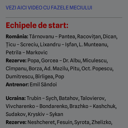
VEZI AICI VIDEO CU FAZELE MECIULUI
Echipele de start:
România:
Târnovanu – Pantea, Racovițan, Dican,
Țicu – Screciu, Lixandru – Ișfan, L. Munteanu,
Petrila – Markovic
Rezerve:
Popa, Gorcea – Dr. Albu, Miculescu,
Cîmpanu, Borza, Ad. Mazilu, Pitu, Oct. Popescu,
Dumitrescu, Bîrligea, Pop
Antrenor:
Emil Săndoi
Ucraina:
Trubin – Sych, Batahov, Talovierov,
Vivcharenko – Bondarenko, Brazhko – Kashchuk,
Sudakov, Kryskiv – Sykan
Rezerve:
Neshcheret, Fesuin, Syrota, Zhelizko,