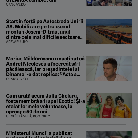
CANCAN.RO
Start în forță pe Autostrada Unirii
A8. Mobilizare pe tronsonul
montan Joseni–Ditrău, unul
dintre cele mai dificile sectoare
care traversează Carpații
ADEVARUL.RO
Marius Măldărăşanu a susţinut că
Andrei Nicolescu a încercat să-l
păcălească, iar preşedintele lui
Dinamo i-a dat replica: ”Asta a
fost istoria”
ORANGESPORT
Cum arată acum Julia Chelaru,
fosta membră a trupei Exotic! Și-a
etalat formele voluptoase, la
aproape 50 de ani
CE SE ÎNTÂMPLĂ, DOCTORE?
Ministerul Muncii a publicat