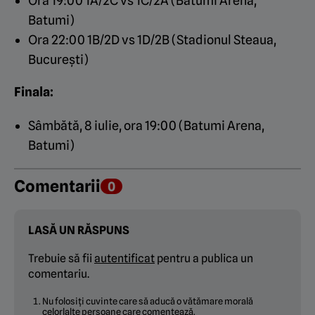
Ora 19:00 1A/2C vs 1C/2A (Batumi Arena,
Batumi)
Ora 22:00 1B/2D vs 1D/2B (Stadionul Steaua,
București)
Finala:
Sâmbătă, 8 iulie, ora 19:00 (Batumi Arena,
Batumi)
Comentarii
0
LASĂ UN RĂSPUNS
Trebuie să fii
autentificat
pentru a publica un
comentariu.
Nu folosiți cuvinte care să aducă o vătămare morală
celorlalte persoane care comentează.