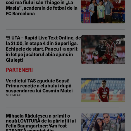
sosirea fiului său Thiago în „La
Masia”, academia de fotbal de la
FC Barcelona
🚨 UTA – Rapid Live Text Online, de
la 21:00, în etapa 4 din Superliga.
Echipele de start. Pancu l-a oprit
în lot pe jucătorul abia ajuns în
Giulești
PARTENERI
Verdictul TAS zguduie Sepsi!
Prima reacție a clubului după
suspendarea lui Cosmin Matei
MEDIAFAX
Mihaela Rădulescu a primit o
nouă LOVITURĂ de la părinții lui
Felix Baumgartner: 'Am fost
ȘTEARSĂ complet din