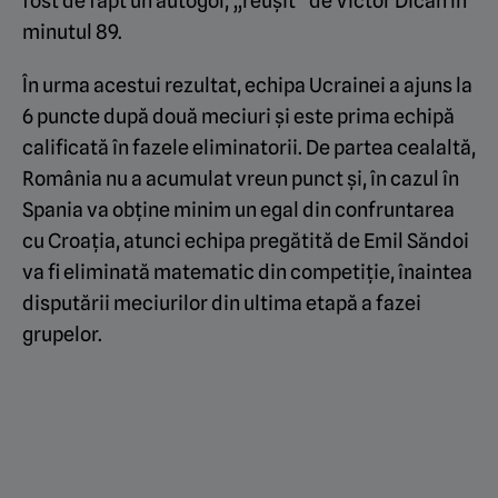
fost de fapt un autogol, „reușit” de Victor Dican în
minutul 89.
În urma acestui rezultat, echipa Ucrainei a ajuns la
6 puncte după două meciuri și este prima echipă
calificată în fazele eliminatorii. De partea cealaltă,
România nu a acumulat vreun punct și, în cazul în
Spania va obține minim un egal din confruntarea
cu Croația, atunci echipa pregătită de Emil Săndoi
va fi eliminată matematic din competiție, înaintea
disputării meciurilor din ultima etapă a fazei
grupelor.