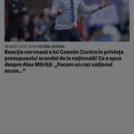
28 MART. 2019, 22:04
•
FOTBAL INTERN
Reacția nervoasă a lui Cosmin Contra în privința
presupusului scandal de la națională! Ce a spus
despre Alex Mitriță: „Facem un caz național
acum…”