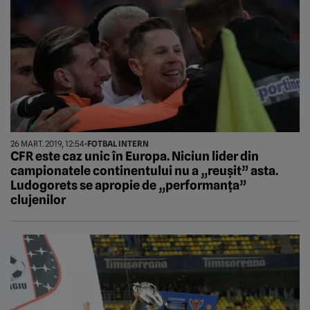
26 MART. 2019, 12:54
•
FOTBAL INTERN
CFR este caz unic în Europa. Niciun lider din
campionatele continentului nu a „reușit” asta.
Ludogorets se apropie de „performanța”
clujenilor