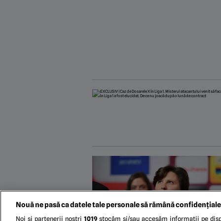
Nouă ne pasă ca datele tale personale să rămână confidențiale
Noi și partenerii noștri
1019
stocăm și/sau accesăm informații pe disp