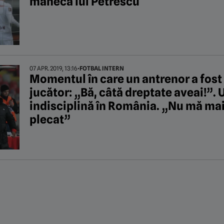
mâneca lui Petrescu
07 APR. 2019, 13:16
•
FOTBAL INTERN
Momentul în care un antrenor a fost 
jucător: „Bă, câtă dreptate aveai!”. 
indisciplină în România. „Nu mă mai
plecat”