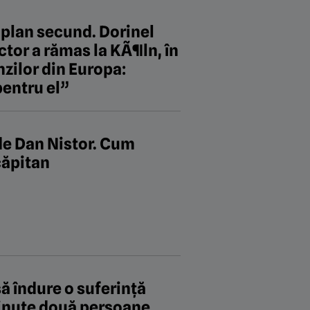
 plan secund. Dorinel
tor a rămas la KÃ¶ln, în
anzilor din Europa:
pentru el”
de Dan Nistor. Cum
căpitan
să îndure o suferință
ținute două persoane