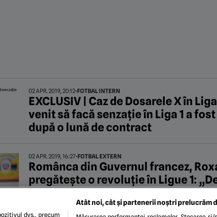
02 APR. 2019, 20:12
•
FOTBAL INTERN
EXCLUSIV | Caz de Dosarele X în Liga
venit să facă senzație în Liga 1 a fos
după o lună de contract
02 APR. 2019, 16:27
•
FOTBAL EXTERN
Românca din Guvernul francez, Ro
pregătește o revoluție în Ligue 1: „D
implementa acest lucru?”
Atât noi, cât și partenerii noștri prelucrăm d
ozitivul dvs., precum
Măsurarea performanței reclamelor. Stocarea și/s