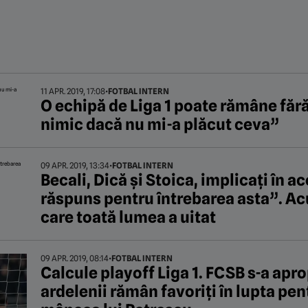
11 APR. 2019, 17:08
•
FOTBAL INTERN
O echipă de Liga 1 poate rămâne făr
nimic dacă nu mi-a plăcut ceva”
09 APR. 2019, 13:34
•
FOTBAL INTERN
Becali, Dică și Stoica, implicați în a
răspuns pentru întrebarea asta”. Acu
care toată lumea a uitat
09 APR. 2019, 08:14
•
FOTBAL INTERN
Calcule playoff Liga 1. FCSB s-a apro
ardelenii rămân favoriți în lupta pent