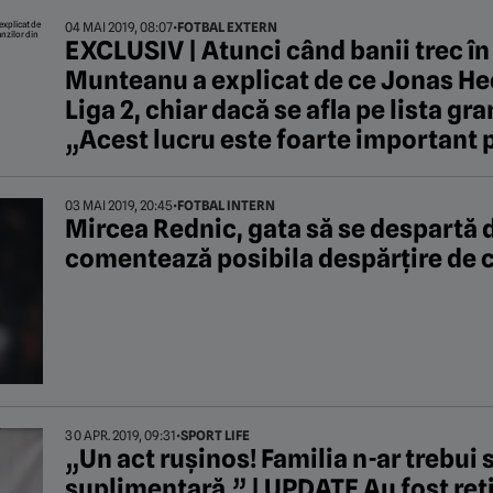
04 MAI 2019, 08:07
•
FOTBAL EXTERN
EXCLUSIV | Atunci când banii trec în
Munteanu a explicat de ce Jonas Hec
Liga 2, chiar dacă se afla pe lista gr
„Acest lucru este foarte important 
03 MAI 2019, 20:45
•
FOTBAL INTERN
Mircea Rednic, gata să se despartă 
comentează posibila despărțire de 
30 APR. 2019, 09:31
•
SPORT LIFE
„Un act rușinos! Familia n-ar trebui 
suplimentară.” | UPDATE Au fost re