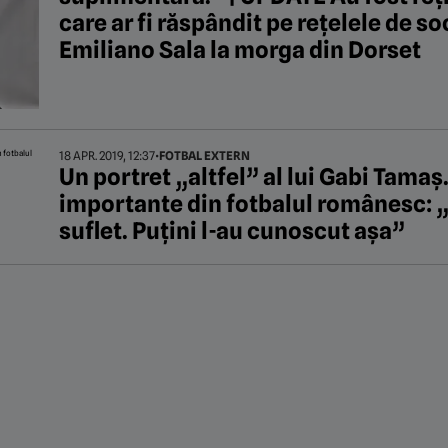
care ar fi răspândit pe rețelele de so
Emiliano Sala la morga din Dorset
18 APR. 2019, 12:37
•
FOTBAL EXTERN
Un portret „altfel” al lui Gabi Tamaș
importante din fotbalul românesc: „
suflet. Puțini l-au cunoscut așa”