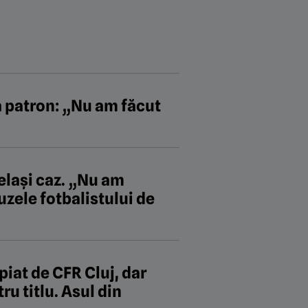
ă patron: „Nu am făcut
celași caz. „Nu am
zele fotbalistului de
piat de CFR Cluj, dar
ru titlu. Asul din