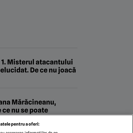
 1. Misterul atacantului
t elucidat. De ce nu joacă
xana Mărăcineanu,
e ce nu se poate
atele pentru a oferi:
au accesarea informațiilor de pe