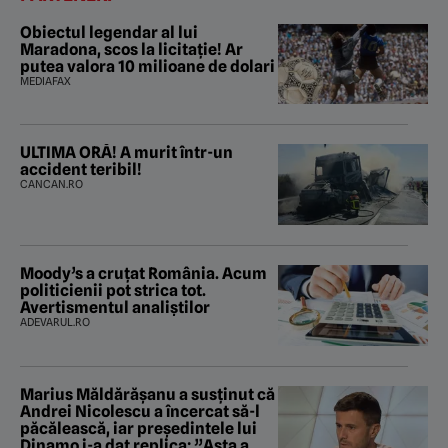
Obiectul legendar al lui
Maradona, scos la licitație! Ar
putea valora 10 milioane de dolari
MEDIAFAX
ULTIMA ORĂ! A murit într-un
accident teribil!
CANCAN.RO
Moody’s a cruțat România. Acum
politicienii pot strica tot.
Avertismentul analiștilor
ADEVARUL.RO
Marius Măldărăşanu a susţinut că
Andrei Nicolescu a încercat să-l
păcălească, iar preşedintele lui
Dinamo i-a dat replica: ”Asta a