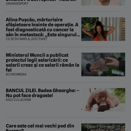
fost istoria”
ORANGESPORT
Alina Pușcău, mărturisire
sfâșietoare înainte de operație. A
fost diagnosticată cu cancer la
sân în metastază: „Este singurul
tratament care o să mă ajute să
CE SE ÎNTÂMPLĂ, DOCTORE?
îmi salvez viața”
Ministerul Muncii a publicat
proiectul legii salarizării: ce
salarii cresc și ce salarii rămân la
fel
ECONOMEDIA
BANCUL ZILEI. Badea Gheorghe: –
Nu pot face dragoste!
RÂZI CU LACRIMI
Care este cel mai vechi pod din
Europa?