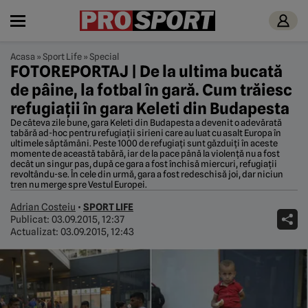
Acasa
»
Sport Life
»
Special
FOTOREPORTAJ | De la ultima bucată
de pâine, la fotbal în gară. Cum trăiesc
refugiații în gara Keleti din Budapesta
De câteva zile bune, gara Keleti din Budapesta a devenit o adevărată
tabără ad-hoc pentru refugiații sirieni care au luat cu asalt Europa în
ultimele săptămâni. Peste 1000 de refugiați sunt găzduiți în aceste
momente de această tabără, iar de la pace până la violență nu a fost
decât un singur pas, după ce gara a fost închisă miercuri, refugiații
revoltându-se. În cele din urmă, gara a fost redeschisă joi, dar niciun
tren nu merge spre Vestul Europei.
Adrian Costeiu
•
SPORT LIFE
Publicat:
03.09.2015, 12:37
Actualizat:
03.09.2015, 12:43