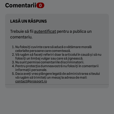
Comentarii
0
LASĂ UN RĂSPUNS
Trebuie să fii
autentificat
pentru a publica un
comentariu.
Nu folosiți cuvinte care să aducă o vătămare morală
celorlalte persoane care comentează.
Vă rugăm să faceți referiri doar la articolul în cauză și să nu
folosiți un limbaj vulgar sau care să jignească.
Nu sunt permise comentariile discriminatorii.
Pentru protecția dumneavostră nu folosiți în comentarii
informații personale.
Daca aveți vreo plângere legată de administrarea siteului
vă rugăm să trimiteți un mesaj la adresa de mail:
contact@prosport.ro