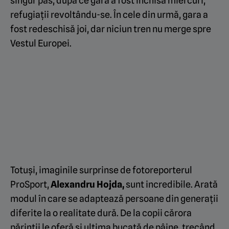
singur pas, după ce gara a fost închisă miercuri,
refugiații revoltându-se. În cele din urmă, gara a
fost redeschisă joi, dar niciun tren nu merge spre
Vestul Europei.
Totuși, imaginile surprinse de fotoreporterul
ProSport,
Alexandru Hojda,
sunt incredibile. Arată
modul în care se adaptează persoane din generații
diferite la o realitate dură. De la copii cărora
părinții le oferă și ultima bucată de pâine, trecând