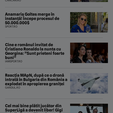
CANCAN.RO
Anamaria Goltes merge în
instanță! Începe procesul de
50.000.000$
SPORT.RO
Cine e românul invitat de
Cristiano Ronaldo la nunta cu
Georgina: ”Sunt prieteni foarte
buni”
IAMSPORT.RO
Reacția MApN, după ce o dronă
intrată în Bulgaria din România a
explodat în apropierea graniței
GANDUL.RO
Cel mai bine plătit jucător din
SuperLigă a devenit liber! Gigi