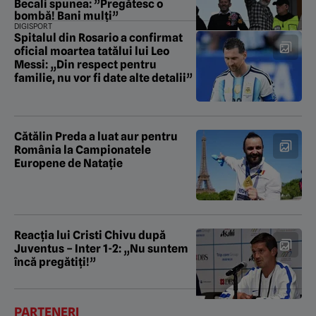
Becali spunea: ”Pregătesc o
bombă! Bani mulți”
DIGISPORT
Spitalul din Rosario a confirmat
oficial moartea tatălui lui Leo
Messi: „Din respect pentru
familie, nu vor fi date alte detalii”
Cătălin Preda a luat aur pentru
România la Campionatele
Europene de Natație
Reacția lui Cristi Chivu după
Juventus – Inter 1-2: „Nu suntem
încă pregătiți!”
PARTENERI