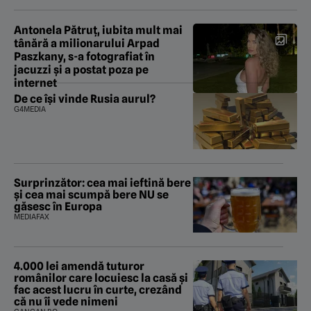
Antonela Pătruț, iubita mult mai
tânără a milionarului Arpad
Paszkany, s-a fotografiat în
jacuzzi şi a postat poza pe
internet
De ce își vinde Rusia aurul?
G4MEDIA
Surprinzător: cea mai ieftină bere
și cea mai scumpă bere NU se
găsesc în Europa
MEDIAFAX
4.000 lei amendă tuturor
românilor care locuiesc la casă și
fac acest lucru în curte, crezând
că nu îi vede nimeni