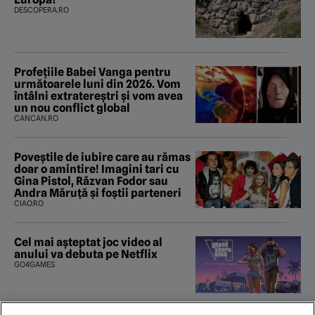
DESCOPERA.RO
Profețiile Babei Vanga pentru
următoarele luni din 2026. Vom
întâlni extratereștri și vom avea
un nou conflict global
CANCAN.RO
Poveştile de iubire care au rămas
doar o amintire! Imagini tari cu
Gina Pistol, Răzvan Fodor sau
Andra Măruţă şi foştii parteneri
CIAO.RO
Cel mai așteptat joc video al
anului va debuta pe Netflix
GO4GAMES