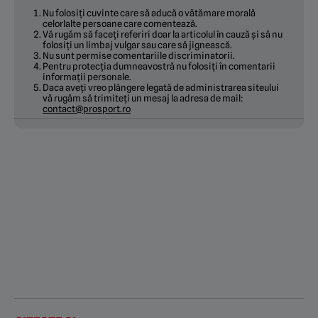
Nu folosiți cuvinte care să aducă o vătămare morală
celorlalte persoane care comentează.
Vă rugăm să faceți referiri doar la articolul în cauză și să nu
folosiți un limbaj vulgar sau care să jignească.
Nu sunt permise comentariile discriminatorii.
Pentru protecția dumneavostră nu folosiți în comentarii
informații personale.
Daca aveți vreo plângere legată de administrarea siteului
vă rugăm să trimiteți un mesaj la adresa de mail:
contact@prosport.ro