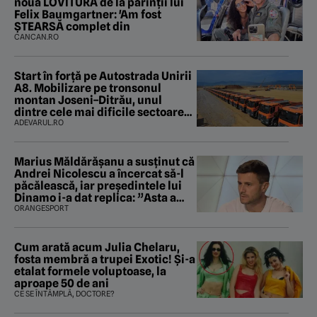
nouă LOVITURĂ de la părinții lui
Felix Baumgartner: 'Am fost
ȘTEARSĂ complet din
CANCAN.RO
Start în forță pe Autostrada Unirii
A8. Mobilizare pe tronsonul
montan Joseni–Ditrău, unul
dintre cele mai dificile sectoare
care traversează Carpații
ADEVARUL.RO
Marius Măldărăşanu a susţinut că
Andrei Nicolescu a încercat să-l
păcălească, iar preşedintele lui
Dinamo i-a dat replica: ”Asta a
fost istoria”
ORANGESPORT
Cum arată acum Julia Chelaru,
fosta membră a trupei Exotic! Și-a
etalat formele voluptoase, la
aproape 50 de ani
CE SE ÎNTÂMPLĂ, DOCTORE?