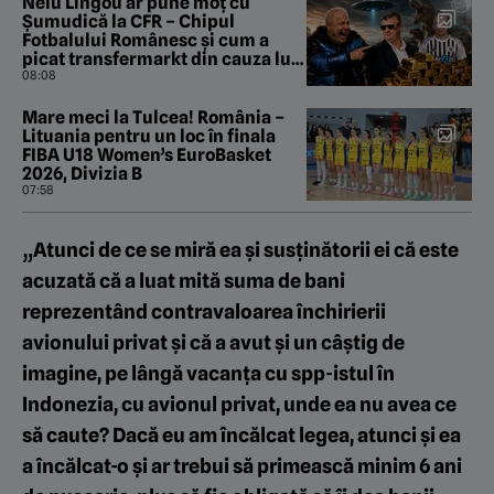
Nelu Lingou ar pune moț cu
Șumudică la CFR – Chipul
Fotbalului Românesc și cum a
picat transfermarkt din cauza lui
Dan Nistor. „Pastila de la Manila”
08:08
cu Gabriel Berceanu
Mare meci la Tulcea! România –
Lituania pentru un loc în finala
FIBA U18 Women’s EuroBasket
2026, Divizia B
07:58
„Atunci de ce se miră ea și susținătorii ei că este
acuzată că a luat mită suma de bani
reprezentând contravaloarea închirierii
avionului privat și că a avut și un câștig de
imagine, pe lângă vacanța cu spp-istul în
Indonezia, cu avionul privat, unde ea nu avea ce
să caute? Dacă eu am încălcat legea, atunci și ea
a încălcat-o și ar trebui să primească minim 6 ani