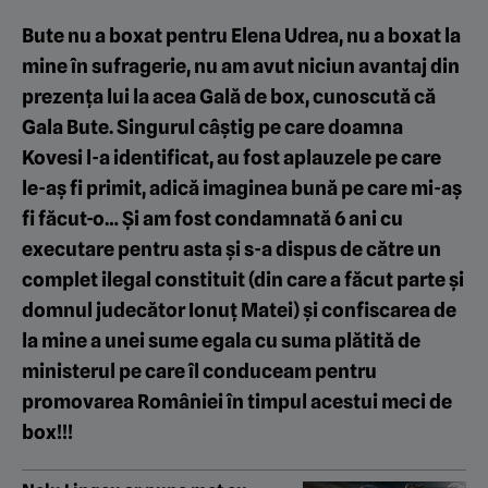
Bute nu a boxat pentru Elena Udrea, nu a boxat la
mine în sufragerie, nu am avut niciun avantaj din
prezența lui la acea Gală de box, cunoscută că
Gala Bute. Singurul câștig pe care doamna
Kovesi l-a identificat, au fost aplauzele pe care
le-aș fi primit, adică imaginea bună pe care mi-aș
fi făcut-o… Și am fost condamnată 6 ani cu
executare pentru asta și s-a dispus de către un
complet ilegal constituit (din care a făcut parte și
domnul judecător Ionuț Matei) și confiscarea de
la mine a unei sume egala cu suma plătită de
ministerul pe care îl conduceam pentru
promovarea României în timpul acestui meci de
box!!!