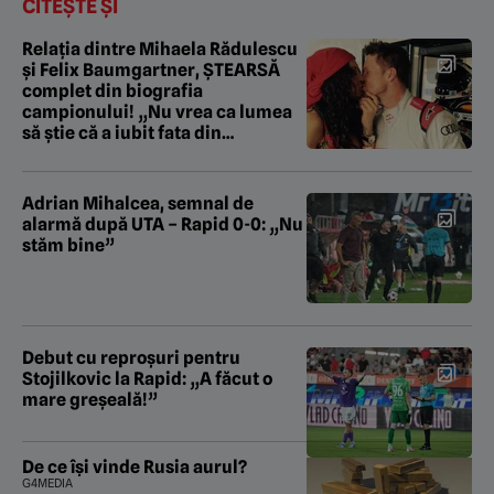
CITEȘTE ȘI
Relația dintre Mihaela Rădulescu
și Felix Baumgartner, ȘTEARSĂ
complet din biografia
campionului! „Nu vrea ca lumea
să știe că a iubit fata din
România!”
Adrian Mihalcea, semnal de
alarmă după UTA – Rapid 0-0: „Nu
stăm bine”
Debut cu reproșuri pentru
Stojilkovic la Rapid: „A făcut o
mare greșeală!”
De ce își vinde Rusia aurul?
G4MEDIA