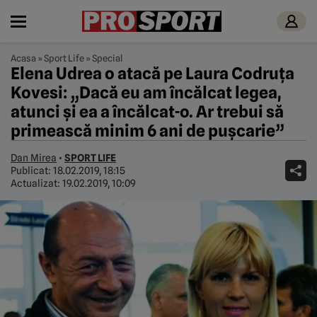
Acasa
»
Sport Life
»
Special
Elena Udrea o atacă pe Laura Codruța
Kovesi: „Dacă eu am încălcat legea,
atunci și ea a încălcat-o. Ar trebui să
primească minim 6 ani de pușcarie”
Dan Mirea
•
SPORT LIFE
Publicat:
18.02.2019, 18:15
Actualizat:
19.02.2019, 10:09