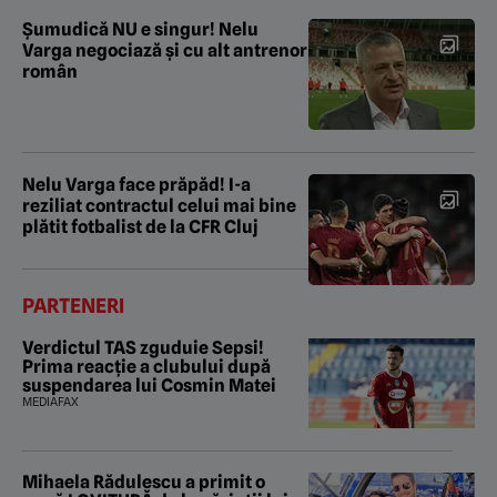
Şumudică NU e singur! Nelu
Varga negociază şi cu alt antrenor
român
Nelu Varga face prăpăd! I-a
reziliat contractul celui mai bine
plătit fotbalist de la CFR Cluj
PARTENERI
Verdictul TAS zguduie Sepsi!
Prima reacție a clubului după
suspendarea lui Cosmin Matei
MEDIAFAX
Mihaela Rădulescu a primit o