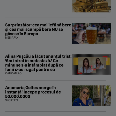
Surprinzător: cea mai ieftină bere
și cea mai scumpă bere NU se
găsesc în Europa
MEDIAFAX
Alina Pușcău a făcut anunțul trist:
'Am intrat în metastază.' Ce
minune s-a întâmplat după ce
fanii s-au rugat pentru ea
CANCAN.RO
Anamaria Goltes merge în
instanță! Începe procesul de
50.000.000$
SPORT.RO