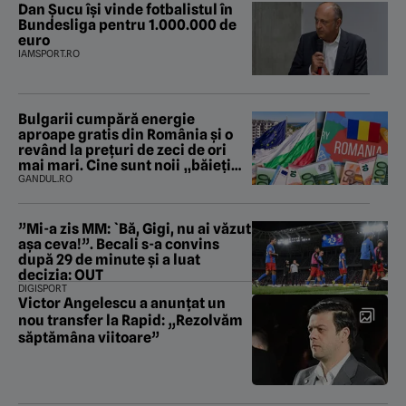
Dan Șucu își vinde fotbalistul în
Bundesliga pentru 1.000.000 de
euro
IAMSPORT.RO
Bulgarii cumpără energie
aproape gratis din România și o
revând la prețuri de zeci de ori
mai mari. Cine sunt noii „băieți
deștepți” din energie de la sud de
GANDUL.RO
Dunăre
”Mi-a zis MM: `Bă, Gigi, nu ai văzut
așa ceva!”. Becali s-a convins
după 29 de minute și a luat
decizia: OUT
DIGISPORT
Victor Angelescu a anunțat un
nou transfer la Rapid: „Rezolvăm
săptămâna viitoare”