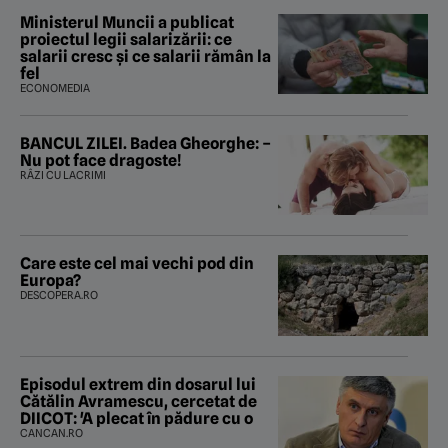
Ministerul Muncii a publicat
proiectul legii salarizării: ce
salarii cresc și ce salarii rămân la
fel
ECONOMEDIA
BANCUL ZILEI. Badea Gheorghe: –
Nu pot face dragoste!
RÂZI CU LACRIMI
Care este cel mai vechi pod din
Europa?
DESCOPERA.RO
Episodul extrem din dosarul lui
Cătălin Avramescu, cercetat de
DIICOT: 'A plecat în pădure cu o
CANCAN.RO