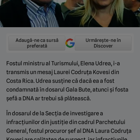
Adaugă-ne ca sursă
Urmărește-ne în
preferată
Discover
Fostul ministru al Turismului, Elena Udrea, i-a
transmis un mesaj Laurei Codruța Kovesi din
Costa Rica. Udrea susține că dacă ea a fost
condamnată în dosarul Gala Bute, atunci și fosta
șefă a DNA ar trebui să plătească.
În dosarul de la Secția de investigare a
infracțiunilor din justiție din cadrul Parchetului
General, fostul procuror șef al DNA Laura Codruța
Kovesi are calitatea de suspect, iar infracțiunile