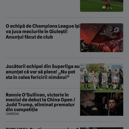
O echipă de Champions League își
va juca meciurile în Giulești!
Anunțul făcut de club
Jucătorii echipei din Superliga au
anunțat că vor să plece! „Nu pot
sta în calea fericirii nimănui”
Ronnie O’Sullivan, victorie în
meciul de debut la China Open /
Judd Trump, eliminat prematur
din competiție
G4MEDIA