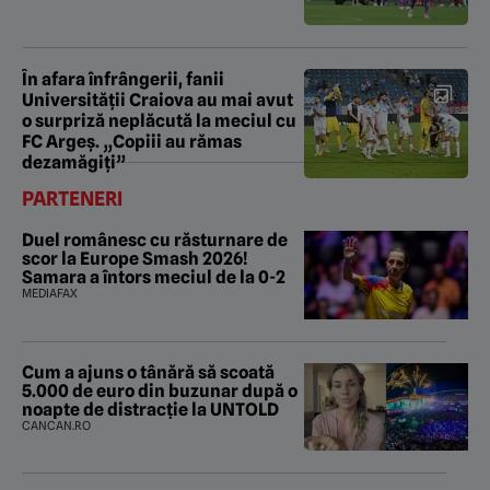
În afara înfrângerii, fanii
Universităţii Craiova au mai avut
o surpriză neplăcută la meciul cu
FC Argeş. „Copiii au rămas
dezamăgiţi”
PARTENERI
Duel românesc cu răsturnare de
scor la Europe Smash 2026!
Samara a întors meciul de la 0-2
MEDIAFAX
Cum a ajuns o tânără să scoată
5.000 de euro din buzunar după o
noapte de distracție la UNTOLD
CANCAN.RO