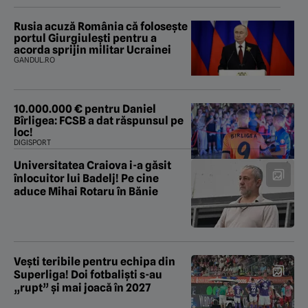
Rusia acuză România că folosește
portul Giurgiulești pentru a
acorda sprijin militar Ucrainei
GANDUL.RO
10.000.000 € pentru Daniel
Bîrligea: FCSB a dat răspunsul pe
loc!
DIGISPORT
Universitatea Craiova i-a găsit
înlocuitor lui Badelj! Pe cine
aduce Mihai Rotaru în Bănie
Vești teribile pentru echipa din
Superliga! Doi fotbaliști s-au
„rupt” și mai joacă în 2027