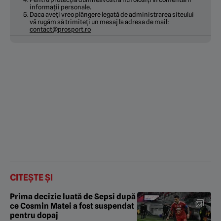
informații personale.
Daca aveți vreo plângere legată de administrarea siteului
vă rugăm să trimiteți un mesaj la adresa de mail:
contact@prosport.ro
CITEȘTE ȘI
Prima decizie luată de Sepsi după
ce Cosmin Matei a fost suspendat
pentru dopaj