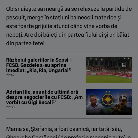
Obișnuiește să meargă să se relaxeze la partide de
pescuit, merge în stațiuni balneoclimaterice și
este foarte grijulie atunci când vine vorba de
nepoți. Are doi băieți din partea fiului ei și un băiat
din partea fetei.
Războiul galeriilor la Sepsi –
FCSB. Gazdele s-au aprins
imediat: „Ria, Ria, Ungaria!”
22:42
Adrian Ilie, anunț de ultimă oră
despre negocierile cu FCSB: „Am
vorbit cu Gigi Becali”
22:33
Mama sa, Ștefania, a fost casnică, iar tatăl său,
Gheorghe Comăneci (de profesie mecanic auto), a