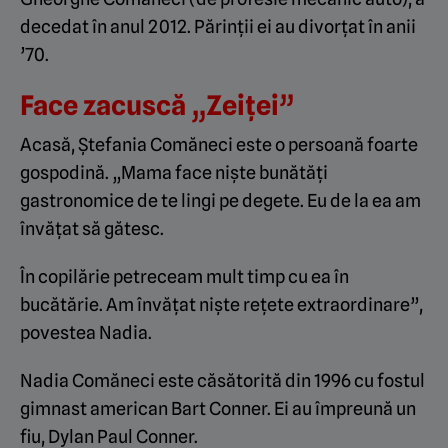
decedat în anul 2012. Părinții ei au divorțat în anii
’70.
Face zacuscă „Zeiței”
Acasă, Ștefania Comăneci este o persoană foarte
gospodină. „Mama face niște bunătăți
gastronomice de te lingi pe degete. Eu de la ea am
învățat să gătesc.
În copilărie petreceam mult timp cu ea în
bucătărie. Am învățat niște rețete extraordinare”,
povestea Nadia.
Nadia Comăneci este căsătorită din 1996 cu fostul
gimnast american Bart Conner. Ei au împreună un
fiu, Dylan Paul Conner.