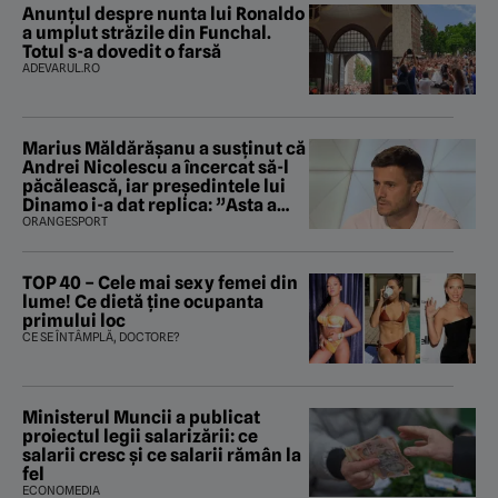
Anunțul despre nunta lui Ronaldo
a umplut străzile din Funchal.
Totul s-a dovedit o farsă
ADEVARUL.RO
Marius Măldărăşanu a susţinut că
Andrei Nicolescu a încercat să-l
păcălească, iar preşedintele lui
Dinamo i-a dat replica: ”Asta a
fost istoria”
ORANGESPORT
TOP 40 – Cele mai sexy femei din
lume! Ce dietă ține ocupanta
primului loc
CE SE ÎNTÂMPLĂ, DOCTORE?
Ministerul Muncii a publicat
proiectul legii salarizării: ce
salarii cresc și ce salarii rămân la
fel
ECONOMEDIA