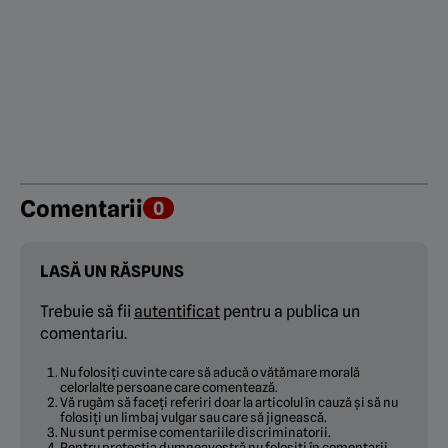
Comentarii
0
LASĂ UN RĂSPUNS
Trebuie să fii
autentificat
pentru a publica un
comentariu.
Nu folosiți cuvinte care să aducă o vătămare morală
celorlalte persoane care comentează.
Vă rugăm să faceți referiri doar la articolul în cauză și să nu
folosiți un limbaj vulgar sau care să jignească.
Nu sunt permise comentariile discriminatorii.
Pentru protecția dumneavostră nu folosiți în comentarii