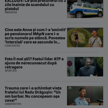
EXCLUSIV: Ce știa procurorul cu 3
zile înainte de scandalul cu
pistolul
MEDIAFAX
Cine este Anna și cum l-a 'smintit'
pe pensionarul MApN care i-a
scris numele pe stâncă. Povestea
'interzisă' care se ascunde în
spatele graffitiului de pe
CANCAN.RO
Transfăgărășan
Foto Îl mai știi? Fostul lider ATP a
ajuns de nerecunoscut după
retragere
SPORT.RO
Trauma care i-a schimbat viața
fratelui lui Radu Drăgușin: ”Un
om barbar. Nu concepeam așa
ceva!”
IAMSPORT.RO