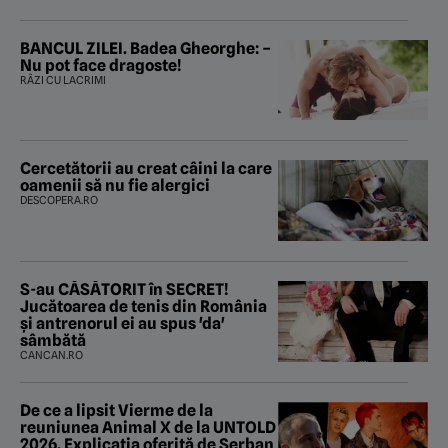
BANCUL ZILEI. Badea Gheorghe: –
Nu pot face dragoste!
RÂZI CU LACRIMI
Cercetătorii au creat câini la care
oamenii să nu fie alergici
DESCOPERA.RO
S-au CĂSĂTORIT în SECRET!
Jucătoarea de tenis din România
și antrenorul ei au spus 'da'
sâmbătă
CANCAN.RO
De ce a lipsit Vierme de la
reuniunea Animal X de la UNTOLD
2026. Explicația oferită de Șerban