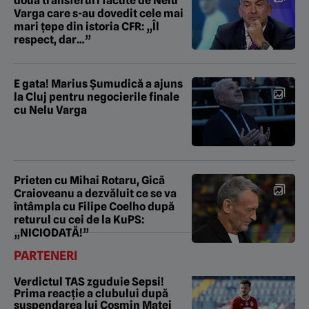
două transferuri făcute de Nelu
Varga care s-au dovedit cele mai
mari țepe din istoria CFR: „Îl
respect, dar…”
E gata! Marius Șumudică a ajuns
la Cluj pentru negocierile finale
cu Nelu Varga
Prieten cu Mihai Rotaru, Gică
Craioveanu a dezvăluit ce se va
întâmpla cu Filipe Coelho după
returul cu cei de la KuPS:
„NICIODATĂ!”
PARTENERI
Verdictul TAS zguduie Sepsi!
Prima reacție a clubului după
suspendarea lui Cosmin Matei