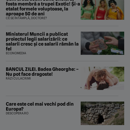
fosta membră a trupei Exotic! Și-a
etalat formele voluptoase, la
aproape 50 de ani
CE SE ÎNTÂMPLĂ, DOCTORE?
Ministerul Muncii a publicat
proiectul legii salarizării: ce
salarii cresc și ce salarii rămân la
fel
ECONOMEDIA
BANCUL ZILEI. Badea Gheorghe: –
Nu pot face dragoste!
RÂZI CU LACRIMI
Care este cel mai vechi pod din
Europa?
DESCOPERA.RO