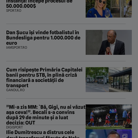
instanță! Începe procesul de
50.000.000$
SPORT.RO
Dan Șucu își vinde fotbalistul în
Bundesliga pentru 1.000.000 de
euro
IAMSPORT.RO
Cum risipește Primăria Capitalei
banii pentru STB, în plină criză
financiară a societății de
transport
GANDUL.RO
”Mi-a zis MM: `Bă, Gigi, nu ai văzut
așa ceva!”. Becali s-a convins
după 29 de minute și a luat
decizia: OUT
DIGISPORT
Ilie Dumitrescu a distrus cele