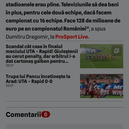
stadioanele erau pline. Televiziunile să dea bani
în plus, pentru cele două echipe, dacă facem
campionat cu 16 echipe. Face 128 de milioane de
euro pe an campionatul României”
, a spus
Dumitru Dragomir, la
ProSport Live.
Scandal cât casa în finalul
meciului UTA – Rapid! Giuleștenii
au cerut penalty, dar arbitrul i-a
dat cartonaș galben pentru
simulare lui Stojilkovic!
23:27
Trupa lui Pancu încetinește la
Arad: UTA – Rapid 0-0
23:27
Comentarii
0