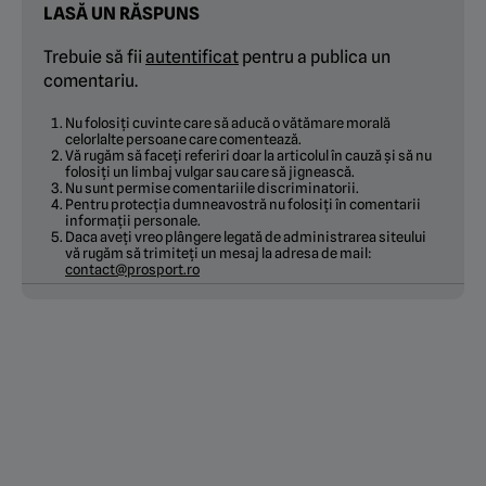
LASĂ UN RĂSPUNS
Trebuie să fii
autentificat
pentru a publica un
comentariu.
Nu folosiți cuvinte care să aducă o vătămare morală
celorlalte persoane care comentează.
Vă rugăm să faceți referiri doar la articolul în cauză și să nu
folosiți un limbaj vulgar sau care să jignească.
Nu sunt permise comentariile discriminatorii.
Pentru protecția dumneavostră nu folosiți în comentarii
informații personale.
Daca aveți vreo plângere legată de administrarea siteului
vă rugăm să trimiteți un mesaj la adresa de mail:
contact@prosport.ro