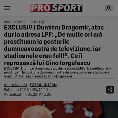
Acasa
»
Fotbal Intern
»
Liga 1
EXCLUSIV | Dumitru Dragomir, atac
dur la adresa LPF: „De multe ori mă
prostituam la posturile
dumneavoastră de televiziune, iar
stadioanele erau full!”. Ce îi
reproșează lui Gino Iorgulescu
EXCLUSIV | Dumitru Dragomir, atac dur la adresa LPF: "De multe ori mă
prostituam la posturile dumneavoastră de televiziune, iar stadionale
erau full". Ce îi reproșează lui Gino Iorgulescu
Andru Nenciu
•
FOTBAL INTERN
Publicat:
14.05.2019, 14:40
Actualizat:
14.05.2019, 15:35