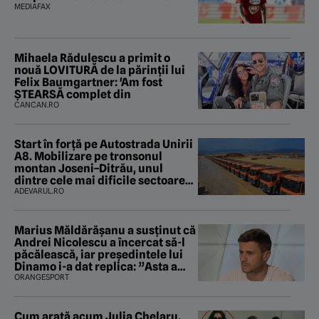
MEDIAFAX
Mihaela Rădulescu a primit o
nouă LOVITURĂ de la părinții lui
Felix Baumgartner: 'Am fost
ȘTEARSĂ complet din
CANCAN.RO
Start în forță pe Autostrada Unirii
A8. Mobilizare pe tronsonul
montan Joseni–Ditrău, unul
dintre cele mai dificile sectoare
care traversează Carpații
ADEVARUL.RO
Marius Măldărăşanu a susţinut că
Andrei Nicolescu a încercat să-l
păcălească, iar preşedintele lui
Dinamo i-a dat replica: ”Asta a
fost istoria”
ORANGESPORT
Cum arată acum Julia Chelaru,