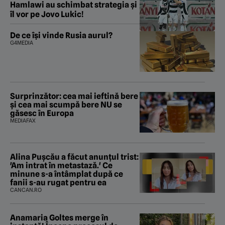
Hamlawi au schimbat strategia și
îl vor pe Jovo Lukic!
De ce își vinde Rusia aurul?
G4MEDIA
Surprinzător: cea mai ieftină bere
și cea mai scumpă bere NU se
găsesc în Europa
MEDIAFAX
Alina Pușcău a făcut anunțul trist:
'Am intrat în metastază.' Ce
minune s-a întâmplat după ce
fanii s-au rugat pentru ea
CANCAN.RO
Anamaria Goltes merge în