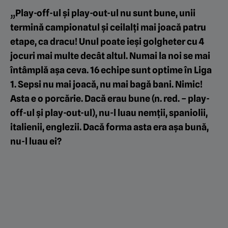
„Play-off-ul și play-out-ul nu sunt bune, unii
termină campionatul și ceilalți mai joacă patru
etape, ca dracu! Unul poate ieși golgheter cu 4
jocuri mai multe decât altul. Numai la noi se mai
întâmplă așa ceva. 16 echipe sunt optime în Liga
1.
Sepsi
nu mai joacă, nu mai bagă bani. Nimic!
Asta e o porcărie. Dacă erau bune (n. red. – play-
off-ul și play-out-ul), nu-l luau nemții, spaniolii,
italienii, englezii. Dacă forma asta era așa bună,
nu-l luau ei?