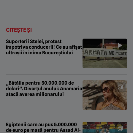
CITEȘTE ȘI
Suporterii Stelei, protest
împotriva conducerii! Ce au afișat
ultrașii în inima Bucureștiului
„Bătălia pentru 50.000.000 de
dolari”. Divorțul anului: Anamaria
atacă averea milionarului
Egiptenii care au pus 5.000.000
de euro pe masă pentru Assad Al-