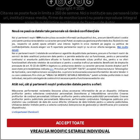
copyright © 2026
Citarea se poate face în limita a 250 de semne. Nici o instituţie sau persoană (site-
uri, instituţii mass-media, firme de monitorizare) nu poate reproduce integral
scrierile publicistice purtătoare de Drepturi de Autor.
Decizia ONJN nr. 1598/16.09.2021. Jocurile de noroc sunt interzise minorilor.
Nouă ne pasă ca datele tale personale să rămână confidențiale
Noi și partenerii noștri
1019
stocăm și/sau accesăm informații pe dispozitivul dvs., precum identificatorii cookie
unici pentru prelucrarea datelor cu caracter personal. Puteți accepta sau gestiona preferințele dvs. făcând clic mai
jos, respectiv vă puteți opune utilizării unui interes legitim în orice moment pe pagina cu politica de
confidențialitate. Aceste alegeri vor fi raportate partenerilor noștri și nu vă vor afecta navigarea.
Mai multe
detalii
Noi si partenerii nostri (retelele de socializare si agentiile de publicitate partenere, precum si furnizorii nostri de
servicii de date analitice) prelucram date pentru a permite website-ului sa functioneze, pentru a personaliza
continutul si anunturile publicitare afisate in functie de interesele si/sau profilul dvs., pentru a va oferi
functionalitati aferente retelelor de socializare si pentru a analiza traficul pe website. Beneficiati de drepturile
prevazute de art. 15-22 din GDPR in legatura cu prelucrarea datelor cu caracter personal. Aceste drepturi pot fi
exercitate prin modalitatea indicata
aici
. Prin click pe “ACCEPT TOATE”, acceptati folosirea tuturor Tehnologiilor
de tip Cookie, care implica inclusiv acceptul dvs. cu privire la stocarea/accesarea informatiilor de catre Vendor-ii
cu care colaboram. Prin click pe “VREAU SA MODIFIC SETARILE INDIVIDUAL” puteti schimba preferintele in mod
individual, mai putin cele legate de cookie strict necesare pentru functionarea website-ului.
Atât noi, cât și partenerii noștri prelucrăm datele pentru a oferi:
Măsurarea performanței reclamelor. Stocarea și/sau accesarea informațiilor de pe un dispozitiv. Utilizarea
profilurilor pentru selectarea conținutului personalizat. Dezvoltarea și îmbunătățirea serviciilor. Crearea
profilurilor de conținut personalizat. Utilizarea profilurilor pentru selectarea publicității personalizate. Crearea
profilurilor pentru publicitate personalizată. Măsurarea performanței conținutului. Înțelegerea publicului prin
statistici sau combinații de date din surse diferite. Utilizarea de date limitate pentru a selecta publicitatea.
Utilizarea datelor limitate pentru a selecta conținutul. Date precise de geolocație și identificarea prin scanarea
dispozitivului.
Listă parteneri (furnizori)
ACCEPT TOATE
VREAU SA MODIFIC SETARILE INDIVIDUAL