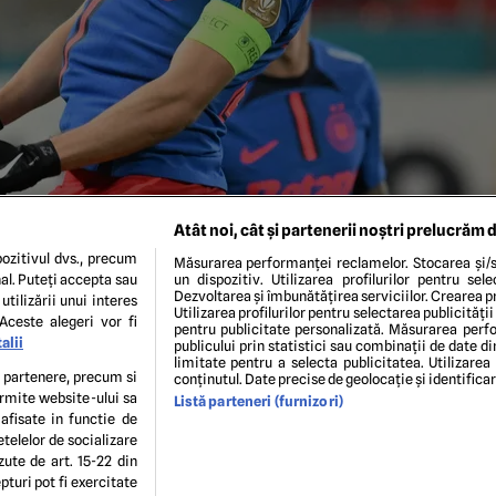
Atât noi, cât și partenerii noștri prelucrăm d
ozitivul dvs., precum
Măsurarea performanței reclamelor. Stocarea și/s
al. Puteți accepta sau
un dispozitiv. Utilizarea profilurilor pentru sel
Dezvoltarea și îmbunătățirea serviciilor. Crearea pr
utilizării unui interes
Utilizarea profilurilor pentru selectarea publicității
Aceste alegeri vor fi
pentru publicitate personalizată. Măsurarea perfo
alii
publicului prin statistici sau combinații de date di
limitate pentru a selecta publicitatea. Utilizarea
C Botosani, din cadrul Superligii Superbet, desfasurat pe Arena
te partenere, precum si
conținutul. Date precise de geolocație și identifica
ie 2024. © FOTO:Razvan Pasarica/SPORT PICTURES
ermite website-ului sa
Listă parteneri (furnizori)
 afisate in functie de
etelelor de socializare
ENI ȘI CONDIȚII
POLITICA DE CONFIDENTIALITATE
GDPR
ECHIPA EDITORIALĂ
CON
zute de art. 15-22 din
Modifică Setările
turi pot fi exercitate