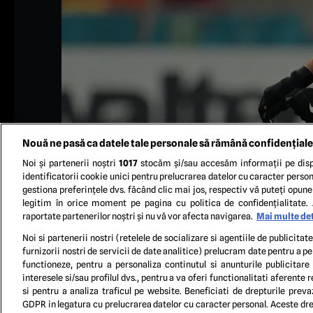
Nouă ne pasă ca datele tale personale să rămână confidențiale
Noi și partenerii noștri
1017
stocăm și/sau accesăm informații pe disp
identificatorii cookie unici pentru prelucrarea datelor cu caracter person
gestiona preferințele dvs. făcând clic mai jos, respectiv vă puteți opune 
legitim în orice moment pe pagina cu politica de confidențialitate. 
raportate partenerilor noștri și nu vă vor afecta navigarea.
Mai multe det
Darius Dumitru Olaru in meciul de fotbal dintre FCSB si F
Noi si partenerii nostri (retelele de socializare si agentiile de publicita
duminica 8 decembr
furnizorii nostri de servicii de date analitice) prelucram date pentru a p
functioneze, pentru a personaliza continutul si anunturile publicitare
interesele si/sau profilul dvs., pentru a va oferi functionalitati aferente r
TERM
si pentru a analiza traficul pe website. Beneficiati de drepturile preva
GDPR in legatura cu prelucrarea datelor cu caracter personal. Aceste drep