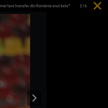
l mai tare transfer din România anul ăsta”
2
/
6