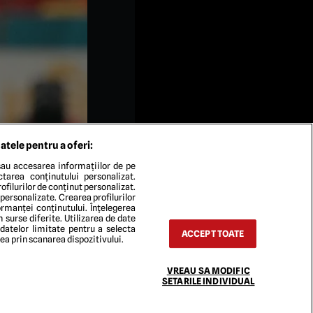
atele pentru a oferi:
au accesarea informațiilor de pe
ectarea conținutului personalizat.
ofilurilor de conținut personalizat.
 personalizate. Crearea profilurilor
rmanței conținutului. Înțelegerea
n surse diferite. Utilizarea de date
 datelor limitate pentru a selecta
 Nationala din Bucuresti,
ACCEPT TOATE
rea prin scanarea dispozitivului.
VREAU SA MODIFIC
SETARILE INDIVIDUAL
TACT