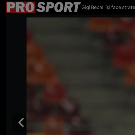
Gigi Becali îşi face stra