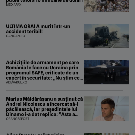
putea valora 10 milioane de dolari
MEDIAFAX
ULTIMA ORĂ! A murit într-un
accident teribil!
CANCAN.RO
Achizițiile de armament pe care
România le face cu Ucraina prin
programul SAFE, criticate de un
expert în securitate: „Nu știm ce
arme ne trebuie”
ADEVARUL.RO
Marius Măldărăşanu a susţinut că
Andrei Nicolescu a încercat să-l
păcălească, iar preşedintele lui
Dinamo i-a dat replica: ”Asta a
fost istoria”
ORANGESPORT