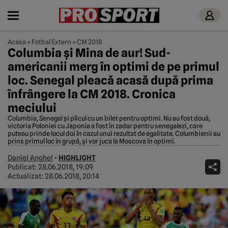
Acasa
»
Fotbal Extern
»
CM 2018
Columbia și Mina de aur! Sud-
americanii merg în optimi de pe primul
loc. Senegal pleacă acasă după prima
înfrângere la CM 2018. Cronica
meciului
Columbia, Senegal și plicul cu un bilet pentru optimi. Nu au fost două,
victoria Poloniei cu Japonia a fost în zadar pentru senegalezi, care
puteau prinde locul doi în cazul unui rezultat de egalitate. Columbienii au
prins primul loc în grupă, și vor juca la Moscova în optimi.
Daniel Anghel
•
HIGHLIGHT
Publicat:
28.06.2018, 19:09
Actualizat:
28.06.2018, 20:14