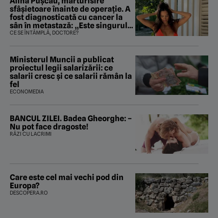
Alina Pușcău, mărturisire
sfâșietoare înainte de operație. A
fost diagnosticată cu cancer la
sân în metastază: „Este singurul
tratament care o să mă ajute să
CE SE ÎNTÂMPLĂ, DOCTORE?
îmi salvez viața”
Ministerul Muncii a publicat
proiectul legii salarizării: ce
salarii cresc și ce salarii rămân la
fel
ECONOMEDIA
BANCUL ZILEI. Badea Gheorghe: –
Nu pot face dragoste!
RÂZI CU LACRIMI
Care este cel mai vechi pod din
Europa?
DESCOPERA.RO