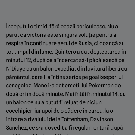
Începutul e timid, fără ocazii periculoase. Nu a
părut că victoria este singura soluție pentru a
respira în continuare aerul de Rusia, ci doar că au
tot timpul din lume. Quintero a dat deșteptarea în
minutul 12, după ce a încercat să-l păcălească pe
N’Diaye cu un balon expediat din lovitură liberă cu
pământul, care l-a întins serios pe goalkeeper-ul
senegalez. Mane i-a dat emoții lui Pekerman de
două ori în două minute. Mai întâi în minutul 14, cu
un balon ce nu a putut fi reluat de niciun
coechipier, iar apoi de o cădere în careu, la o
intrare a rivalului de la Tottenham, Davinson
Sanchez, ce s-a dovedit a fi regulamentară după