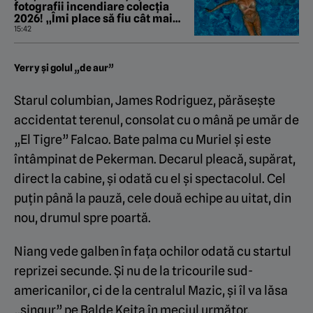
fotografii incendiare colecția
2026! „Îmi place să fiu cât mai
naturală”
15:42
Yerry și golul „de aur”
Starul columbian, James Rodriguez, părăsește
accidentat terenul, consolat cu o mână pe umăr de
„El Tigre” Falcao. Bate palma cu Muriel și este
întâmpinat de Pekerman. Decarul pleacă, supărat,
direct la cabine, și odată cu el și spectacolul. Cel
puțin până la pauză, cele două echipe au uitat, din
nou, drumul spre poartă.
Niang vede galben în fața ochilor odată cu startul
reprizei secunde. Și nu de la tricourile sud-
americanilor, ci de la centralul Mazic, și îl va lăsa
„singur” pe Balde Keita în meciul următor.