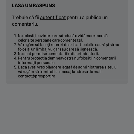
LASĂ UN RĂSPUNS
Trebuie să fii
autentificat
pentru a publica un
comentariu.
Nu folosiți cuvinte care să aducă o vătămare morală
celorlalte persoane care comentează.
Vă rugăm să faceți referiri doar la articolul în cauză și să nu
folosiți un limbaj vulgar sau care să jignească.
Nu sunt permise comentariile discriminatorii.
Pentru protecția dumneavostră nu folosiți în comentarii
informații personale.
Daca aveți vreo plângere legată de administrarea siteului
vă rugăm să trimiteți un mesaj la adresa de mail:
contact@prosport.ro