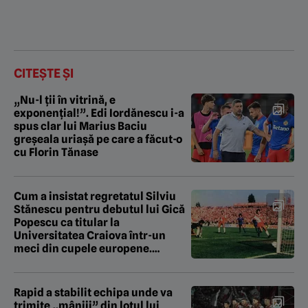
CITEȘTE ȘI
„Nu-l ții în vitrină, e
exponențial!”. Edi Iordănescu i-a
spus clar lui Marius Baciu
greșeala uriașă pe care a făcut-o
cu Florin Tănase
Cum a insistat regretatul Silviu
Stănescu pentru debutul lui Gică
Popescu ca titular la
Universitatea Craiova într-un
meci din cupele europene.
EXCLUSIV
Rapid a stabilit echipa unde va
trimite „mânjii” din lotul lui