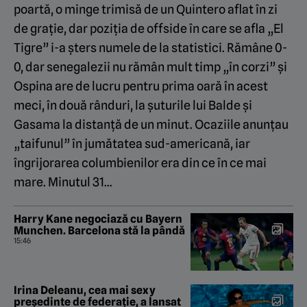
poartă, o minge trimisă de un Quintero aflat în zi
de grație, dar poziția de offside în care se afla „El
Tigre” i-a șters numele de la statistici. Rămâne 0-
0, dar senegalezii nu rămân mult timp „în corzi” și
Ospina are de lucru pentru prima oară în acest
meci, în două rânduri, la șuturile lui Balde și
Gasama la distanță de un minut. Ocaziile anunțau
„taifunul” în jumătatea sud-americană, iar
îngrijorarea columbienilor era din ce în ce mai
mare. Minutul 31…
Harry Kane negociază cu Bayern
Munchen. Barcelona stă la pândă
15:46
Irina Deleanu, cea mai sexy
președinte de federație, a lansat