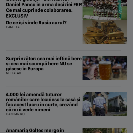
Daniel Pancu în urma deciziei FRF!
Ce mai cuprinde colaborarea.
EXCLUSIV
De ce își vinde Rusia aurul?
G4MEDIA
Surprinzător: cea mai ieftină bere
și cea mai scumpă bere NU se
găsesc în Europa
MEDIAFAX
4.000 lei amendă tuturor
românilor care locuiesc la casă și
fac acest lucru în curte, crezând
că nu îi vede nimeni
CANCAN.RO
Anamaria Goltes merge în