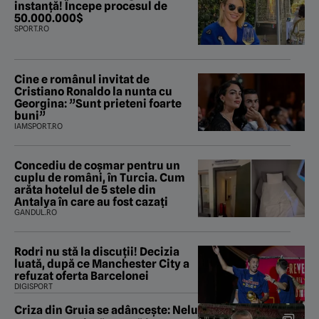
instanță! Începe procesul de
50.000.000$
SPORT.RO
Cine e românul invitat de
Cristiano Ronaldo la nunta cu
Georgina: ”Sunt prieteni foarte
buni”
IAMSPORT.RO
Concediu de coșmar pentru un
cuplu de români, în Turcia. Cum
arăta hotelul de 5 stele din
Antalya în care au fost cazați
GANDUL.RO
Rodri nu stă la discuții! Decizia
luată, după ce Manchester City a
refuzat oferta Barcelonei
DIGISPORT
Criza din Gruia se adâncește: Nelu