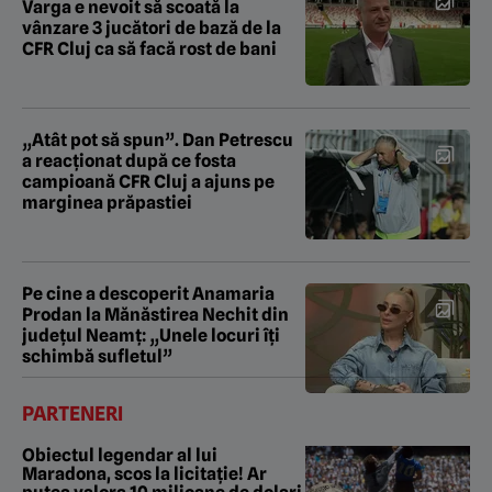
Varga e nevoit să scoată la
vânzare 3 jucători de bază de la
CFR Cluj ca să facă rost de bani
„Atât pot să spun”. Dan Petrescu
a reacționat după ce fosta
campioană CFR Cluj a ajuns pe
marginea prăpastiei
Pe cine a descoperit Anamaria
Prodan la Mănăstirea Nechit din
județul Neamț: „Unele locuri îți
schimbă sufletul”
PARTENERI
Obiectul legendar al lui
Maradona, scos la licitație! Ar