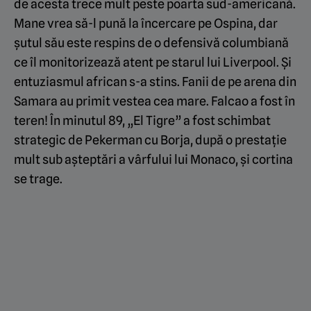
de acesta trece mult peste poarta sud-americană.
Mane vrea să-l pună la încercare pe Ospina, dar
șutul său este respins de o defensivă columbiană
ce îl monitorizează atent pe starul lui Liverpool. Și
entuziasmul african s-a stins. Fanii de pe arena din
Samara au primit vestea cea mare. Falcao a fost în
teren! În minutul 89, „El Tigre” a fost schimbat
strategic de Pekerman cu Borja, după o prestație
mult sub așteptări a vârfului lui Monaco, și cortina
se trage.