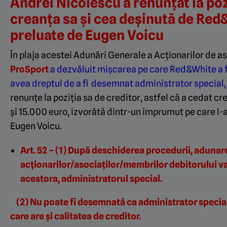
Andrei Nicolescu a renunțat la poz
creanța sa și cea deșinută de Red
preluate de Eugen Voicu
În plaja acestei Adunări Generale a Acționarilor de as
ProSport
a dezvăluit mișcarea pe care Red&White a f
avea dreptul de a fi desemnat administrator special,
renunțe la poziția sa de creditor, astfel că a cedat cr
și 15.000 euro, izvorâtă dintr-un împrumut pe care l-a o
Eugen Voicu.
Art. 52 – (1) După deschiderea procedurii, adunar
acţionarilor/asociaţilor/membrilor debitorului v
acestora, administratorul special.
(2) Nu poate fi desemnată ca administrator special 
care are şi calitatea de creditor.