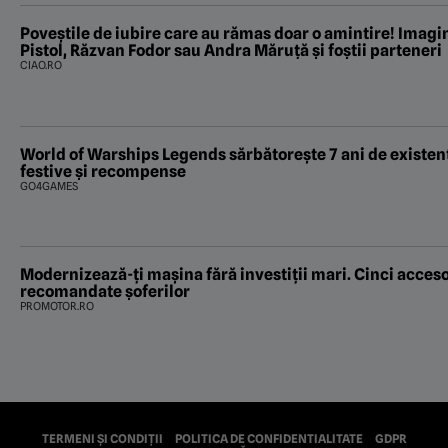
Poveştile de iubire care au rămas doar o amintire! Imagin
Pistol, Răzvan Fodor sau Andra Măruţă şi foştii parteneri
CIAO.RO
World of Warships Legends sărbătorește 7 ani de existenț
festive și recompense
GO4GAMES
Modernizează-ți mașina fără investiții mari. Cinci acceso
recomandate șoferilor
PROMOTOR.RO
TERMENI ȘI CONDIȚII
POLITICA DE CONFIDENTIALITATE
GDPR