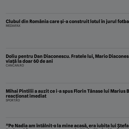
Clubul din România care și-a construit lotul în jurul fotbal
MEDIAFAX
Doliu pentru Dan Diaconescu. Fratele lui, Mario Diaconesc
viață la doar 60 de ani
CANCAN.RO
Mihai Pintilii a auzit ce i-a spus Florin Tănase lui Marius B
reacționat imediat
SPORT.RO
”Pe Nadia am întâlnit-o la mine acasă, era iubita lui Ștef