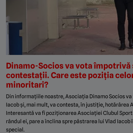
Dinamo-Socios va vota împotrivă 
contestații. Care este poziția celor
minoritari?
Din informațiile noastre, Asociația Dinamo Socios va 
Iacob și, mai mult, va contesta, în justiție, hotărârea
Interesantă va fi poziționarea Asociației Clubul Sport
rândul ei, pare a înclina spre păstrarea lui Vlad Iacob
special.