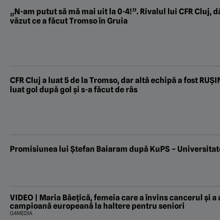
„N-am putut să mă mai uit la 0-4!”. Rivalul lui CFR Cluj,
văzut ce a făcut Tromso în Gruia
CFR Cluj a luat 5 de la Tromso, dar altă echipă a fost RUȘ
luat gol după gol și s-a făcut de râs
Promisiunea lui Ștefan Baiaram după KuPS – Universitat
VIDEO | Maria Băețică, femeia care a învins cancerul și a 
campioană europeană la haltere pentru seniori
G4MEDIA