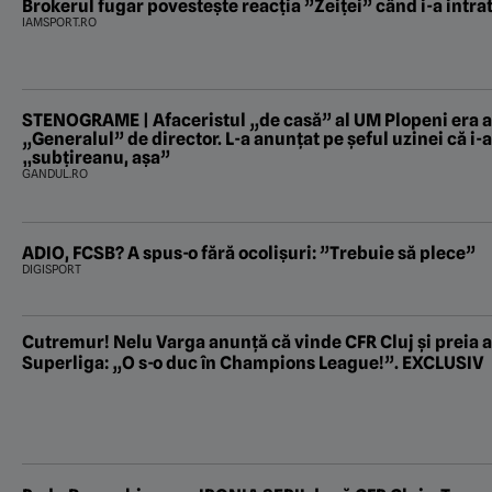
Brokerul fugar povestește reacția ”Zeiței” când i-a intrat
IAMSPORT.RO
STENOGRAME | Afaceristul „de casă” al UM Plopeni era a
„Generalul” de director. L-a anunțat pe șeful uzinei că i-
„subțireanu, așa”
GANDUL.RO
ADIO, FCSB? A spus-o fără ocolișuri: ”Trebuie să plece”
DIGISPORT
Cutremur! Nelu Varga anunță că vinde CFR Cluj și preia a
Superliga: „O s-o duc în Champions League!”. EXCLUSIV