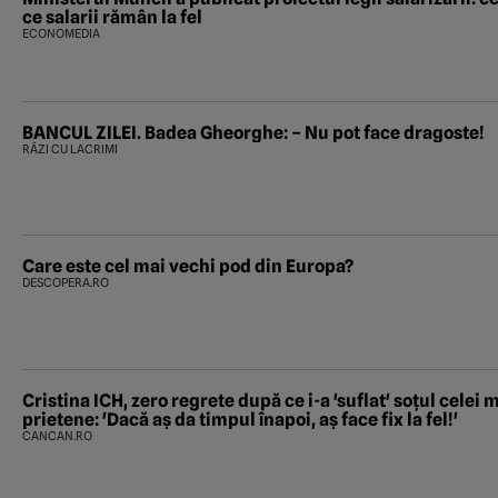
ce salarii rămân la fel
ECONOMEDIA
BANCUL ZILEI. Badea Gheorghe: – Nu pot face dragoste!
RÂZI CU LACRIMI
Care este cel mai vechi pod din Europa?
DESCOPERA.RO
Cristina ICH, zero regrete după ce i-a 'suflat' soțul celei
prietene: 'Dacă aș da timpul înapoi, aș face fix la fel!'
CANCAN.RO