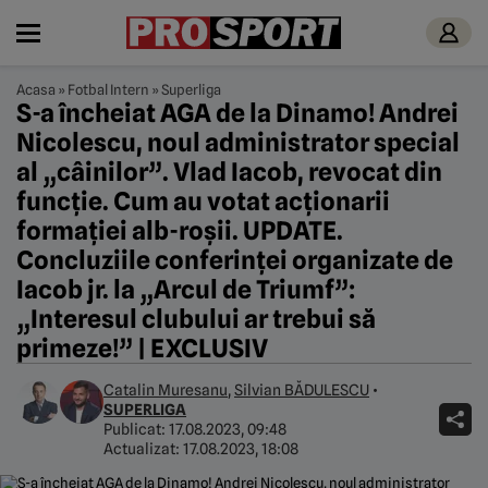
Acasa
»
Fotbal Intern
»
Superliga
S-a încheiat AGA de la Dinamo! Andrei
Nicolescu, noul administrator special
al „câinilor”. Vlad Iacob, revocat din
funcție. Cum au votat acționarii
formației alb-roșii. UPDATE.
Concluziile conferinței organizate de
Iacob jr. la „Arcul de Triumf”:
„Interesul clubului ar trebui să
primeze!” | EXCLUSIV
Catalin Muresanu
,
Silvian BĂDULESCU
•
SUPERLIGA
Publicat:
17.08.2023, 09:48
Actualizat:
17.08.2023, 18:08