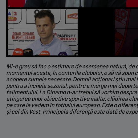
Mi-e greu să fac o estimare de asemenea natură, de c
momentul acesta, în conturile clubului, o să vă spun 
acopere sumele necesare. Domnii acționari știu mai b
pentru a încheia sezonul, pentru a merge mai departe
falimentului. La Dinamo n-ar trebui să vorbim despre
atingerea unor obiective sportive înalte, clădirea cl
pe care le vedem în fotbalul european. Este o diferenț
și cel din Vest. Principala diferență este dată de exp