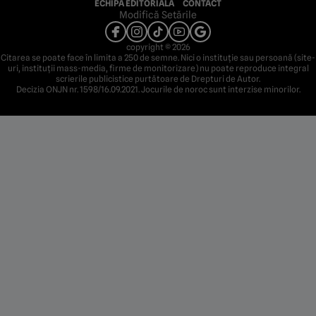
ECHIPA EDITORIALĂ
CONTACT
Modifică Setările
copyright © 2026
Citarea se poate face în limita a 250 de semne. Nici o instituţie sau persoană (site-
uri, instituţii mass-media, firme de monitorizare) nu poate reproduce integral
scrierile publicistice purtătoare de Drepturi de Autor.
Decizia ONJN nr. 1598/16.09.2021. Jocurile de noroc sunt interzise minorilor.