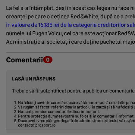
La fel s-a întâmplat, deși în acest caz legea nu face nic
creanței pe care o deținea Red&White, după ce a prelu
în valoare de 16,185 lei de la categoria creditorilor sal
numele lui Eugen Voicu, cel care este acționar Red&Wh
Administrație al societății care deține pachetul majo
Comentarii
0
LASĂ UN RĂSPUNS
Trebuie să fii
autentificat
pentru a publica un comentariu
Nu folosiți cuvinte care să aducă o vătămare morală celorlalte pe
Vă rugăm să faceți referiri doar la articolul în cauză și să nu folosiț
Nu sunt permise comentariile discriminatorii.
Pentru protecția dumneavostră nu folosiți în comentarii informați
Daca aveți vreo plângere legată de administrarea siteului vă rugăm 
contact@prosport.ro