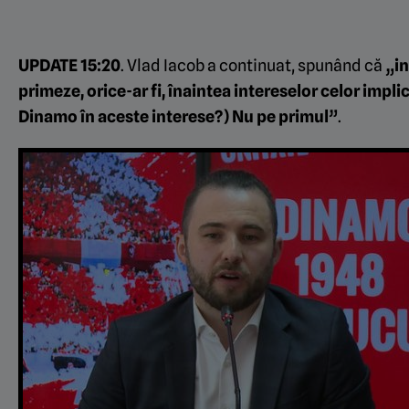
UPDATE 15:20
. Vlad Iacob a continuat, spunând că
„in
primeze, orice-ar fi, înaintea intereselor celor implicaț
Dinamo în aceste interese?) Nu pe primul”
.