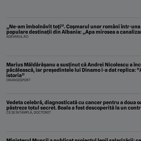
„Ne-am îmbolnăvit toți”. Coșmarul unor români într-una 
populare destinații din Albania: „Apa mirosea a canaliza
ADEVARUL.RO
Marius Măldărăşanu a susţinut că Andrei Nicolescu a înc
păcălească, iar preşedintele lui Dinamo i-a dat replica: ”
istoria”
ORANGESPORT
Vedeta celebră, diagnosticată cu cancer pentru a doua oar
păstreze totul secret. Boala a fost descoperită la un contr
CE SE ÎNTÂMPLĂ, DOCTORE?
Ministerul Muncii a publicat proiectul legii salarizării: ce