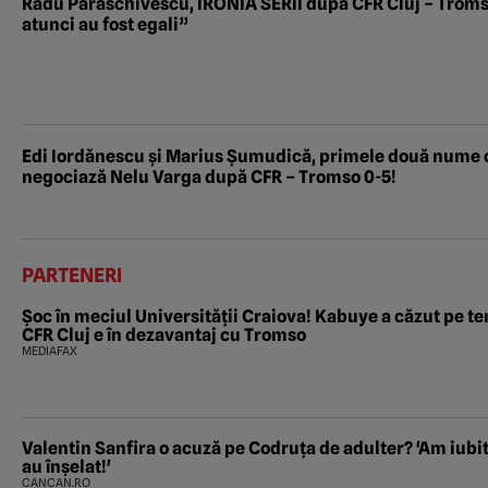
Radu Paraschivescu, IRONIA SERII după CFR Cluj – Troms
atunci au fost egali”
Edi Iordănescu și Marius Șumudică, primele două nume 
negociază Nelu Varga după CFR – Tromso 0-5!
PARTENERI
Șoc în meciul Universității Craiova! Kabuye a căzut pe ter
CFR Cluj e în dezavantaj cu Tromso
MEDIAFAX
Valentin Sanfira o acuză pe Codruța de adulter? 'Am iubit
au înșelat!'
CANCAN.RO