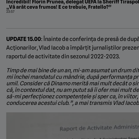
Incredibil! Florin Prunea, delegat UEFA la Sheriff Tiraspol 
„Vă arăt ceva frumos! E ce trebuie, Fratello?”
23:57
UPDATE 15.00
: Înainte de conferința de presă de dup
Acționarilor, Vlad Iacob a împărțit jurnaliștilor prezen
raportul de activitate din sezonul 2022-2023.
Timp de mai bine de un an, mi-am asumat un drum dific
mi închei mandatul cu mândrie, după performanța pr
umil. Consider că Dinamo merită mai mult decât o si
că, în contextul dat, nu am putut să îi ofer mai mult de
să-mi perfecționez competențele și sper ca, în viitor,
conducerea acestui club.”, a mai transmis Vlad Iacob