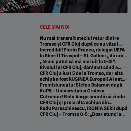
CELE MAI NOI
Nu mai transmit meciul retur dintre
Tromso și CFR Cluj după ce au văzut
scorul din Gruia!
Incredibil! Florin Prunea, delegat UEFA
la Sheriff Tiraspol – St. Gallen: „Vă arăt
ceva frumos! E ce trebuie, Fratello?”
„N-am putut să mă mai uit la 0-4!”.
Rivalul lui CFR Cluj, dărâmat când a
văzut ce a făcut Tromso în Gruia
CFR Cluj a luat 5 de la Tromso, dar altă
echipă a fost RUȘINEA Europei! A luat
gol după gol și s-a făcut de râs
Promisiunea lui Ștefan Baiaram după
KuPS – Universitatea Craiova
Cutremur! Nelu Varga anunță că vinde
CFR Cluj și preia altă echipă din
Superliga: „O s-o duc în Champions
Radu Paraschivescu, IRONIA SERII după
League!”. EXCLUSIV
CFR Cluj – Tromso 0-5: „Doar atunci au
fost egali”