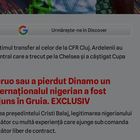
Urmărește-ne în Discover
imul transfer al celor de la CFR Cluj. Ardelenii au
tral care a trecut pe la Chelsea și a câștigat Cupa
ruo sau a pierdut Dinamo un
ternaționalul nigerian a fost
ajuns în Gruia. EXCLUSIV
ea președintelui Cristi Balaj, legitimarea nigerianului
ucător cu multă experiență care ajunge sub comanda
ător liber de contract.