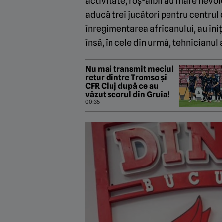
activitate, roș-albii au mare nevoi
aducă trei jucători pentru centrul d
înregimentarea africanului, au iniț
însă, în cele din urmă, tehnicianul
Nu mai transmit meciul
retur dintre Tromso și
CFR Cluj după ce au
văzut scorul din Gruia!
00:35