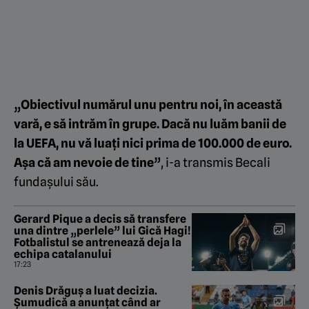
„Obiectivul numărul unu pentru noi, în această
vară, e să intrăm în grupe. Dacă nu luăm banii de
la UEFA, nu vă luați nici prima de 100.000 de euro.
Așa că am nevoie de tine”
, i-a transmis Becali
fundașului său.
Gerard Pique a decis să transfere
una dintre „perlele” lui Gică Hagi!
Fotbalistul se antrenează deja la
echipa catalanului
17:23
Denis Drăguș a luat decizia.
Șumudică a anunțat când ar