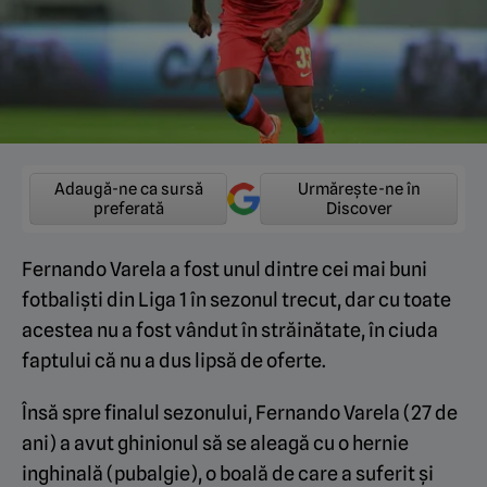
Adaugă-ne ca sursă
Urmărește-ne în
preferată
Discover
Fernando Varela a fost unul dintre cei mai buni
fotbaliști din Liga 1 în sezonul trecut, dar cu toate
acestea nu a fost vândut în străinătate, în ciuda
faptului că nu a dus lipsă de oferte.
Însă spre finalul sezonului, Fernando Varela (27 de
ani) a avut ghinionul să se aleagă cu o hernie
inghinală (pubalgie), o boală de care a suferit și