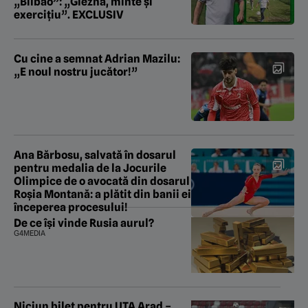
„Bilbao”: „Gleznă, minte și
exercițiu”. EXCLUSIV
Cu cine a semnat Adrian Mazilu:
„E noul nostru jucător!”
Ana Bărbosu, salvată în dosarul
pentru medalia de la Jocurile
Olimpice de o avocată din dosarul
Roșia Montană: a plătit din banii ei
începerea procesului!
De ce își vinde Rusia aurul?
G4MEDIA
Niciun bilet pentru UTA Arad –