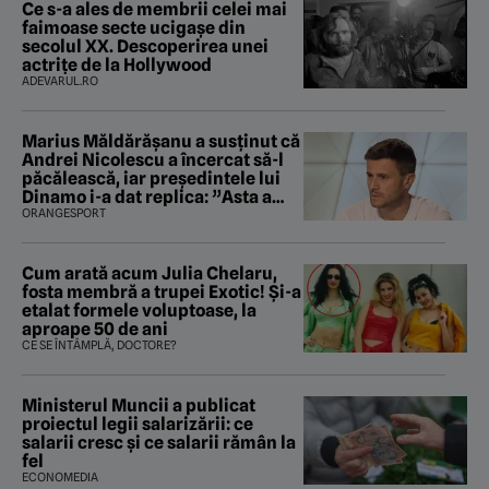
Ce s-a ales de membrii celei mai
faimoase secte ucigașe din
secolul XX. Descoperirea unei
actrițe de la Hollywood
ADEVARUL.RO
Marius Măldărăşanu a susţinut că
Andrei Nicolescu a încercat să-l
păcălească, iar preşedintele lui
Dinamo i-a dat replica: ”Asta a
fost istoria”
ORANGESPORT
Cum arată acum Julia Chelaru,
fosta membră a trupei Exotic! Și-a
etalat formele voluptoase, la
aproape 50 de ani
CE SE ÎNTÂMPLĂ, DOCTORE?
Ministerul Muncii a publicat
proiectul legii salarizării: ce
salarii cresc și ce salarii rămân la
fel
ECONOMEDIA