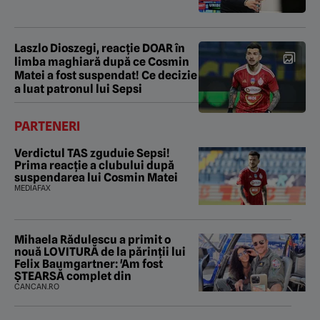
Laszlo Dioszegi, reacție DOAR în
limba maghiară după ce Cosmin
Matei a fost suspendat! Ce decizie
a luat patronul lui Sepsi
PARTENERI
Verdictul TAS zguduie Sepsi!
Prima reacție a clubului după
suspendarea lui Cosmin Matei
MEDIAFAX
Mihaela Rădulescu a primit o
nouă LOVITURĂ de la părinții lui
Felix Baumgartner: 'Am fost
ȘTEARSĂ complet din
CANCAN.RO