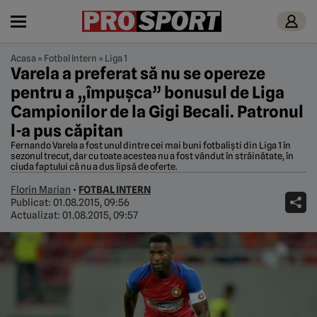
Acasa
»
Fotbal Intern
»
Liga 1
Varela a preferat să nu se opereze
pentru a „împușca” bonusul de Liga
Campionilor de la Gigi Becali. Patronul
l-a pus căpitan
Fernando Varela a fost unul dintre cei mai buni fotbaliști din Liga 1 în
sezonul trecut, dar cu toate acestea nu a fost vândut în străinătate, în
ciuda faptului că nu a dus lipsă de oferte.
Florin Marian
•
FOTBAL INTERN
Publicat:
01.08.2015, 09:56
Actualizat:
01.08.2015, 09:57