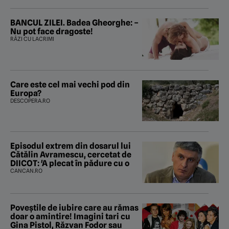
BANCUL ZILEI. Badea Gheorghe: –
Nu pot face dragoste!
RÂZI CU LACRIMI
Care este cel mai vechi pod din
Europa?
DESCOPERA.RO
Episodul extrem din dosarul lui
Cătălin Avramescu, cercetat de
DIICOT: 'A plecat în pădure cu o
CANCAN.RO
Poveştile de iubire care au rămas
doar o amintire! Imagini tari cu
Gina Pistol, Răzvan Fodor sau