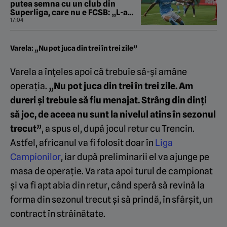
putea semna cu un club din
Superliga, care nu e FCSB: „L-a
întărâtat!”
17:04
Varela: „Nu pot juca din trei în trei zile”
Varela a înțeles apoi că trebuie să-și amâne
operația.
„Nu pot juca din trei în trei zile. Am
dureri și trebuie să fiu menajat. Strâng din dinți
să joc, de aceea nu sunt la nivelul atins în sezonul
trecut”
, a spus el, după jocul retur cu Trencin.
Astfel, africanul va fi folosit doar în
Liga
Campionilor
, iar după preliminarii el va ajunge pe
masa de operație. Va rata apoi turul de campionat
și va fi apt abia din retur, când speră să revină la
forma din sezonul trecut și să prindă, în sfârșit, un
contract în străinătate.