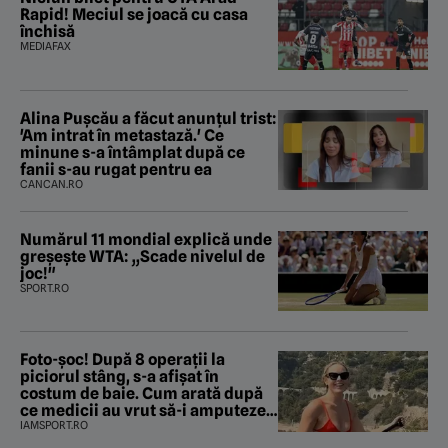
Rapid! Meciul se joacă cu casa
închisă
MEDIAFAX
Alina Pușcău a făcut anunțul trist:
'Am intrat în metastază.' Ce
minune s-a întâmplat după ce
fanii s-au rugat pentru ea
CANCAN.RO
Numărul 11 mondial explică unde
greșește WTA: „Scade nivelul de
joc!"
SPORT.RO
Foto-șoc! După 8 operații la
piciorul stâng, s-a afișat în
costum de baie. Cum arată după
ce medicii au vrut să-i amputeze
piciorul
IAMSPORT.RO