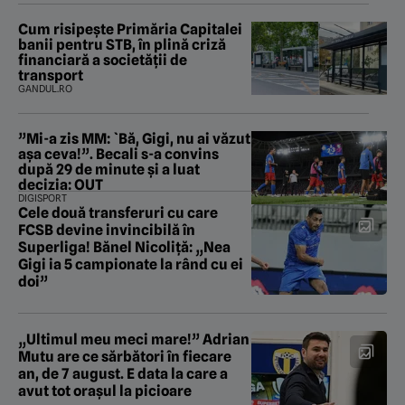
Cum risipește Primăria Capitalei
banii pentru STB, în plină criză
financiară a societății de
transport
GANDUL.RO
”Mi-a zis MM: `Bă, Gigi, nu ai văzut
așa ceva!”. Becali s-a convins
după 29 de minute și a luat
decizia: OUT
DIGISPORT
Cele două transferuri cu care
FCSB devine invincibilă în
Superliga! Bănel Nicoliță: „Nea
Gigi ia 5 campionate la rând cu ei
doi”
„Ultimul meu meci mare!” Adrian
Mutu are ce sărbători în fiecare
an, de 7 august. E data la care a
avut tot orașul la picioare