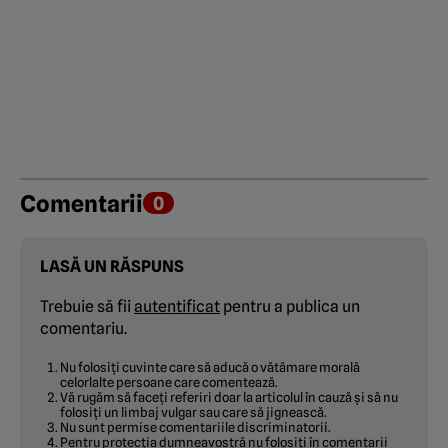
Comentarii
0
LASĂ UN RĂSPUNS
Trebuie să fii
autentificat
pentru a publica un
comentariu.
Nu folosiți cuvinte care să aducă o vătămare morală
celorlalte persoane care comentează.
Vă rugăm să faceți referiri doar la articolul în cauză și să nu
folosiți un limbaj vulgar sau care să jignească.
Nu sunt permise comentariile discriminatorii.
Pentru protecția dumneavostră nu folosiți în comentarii