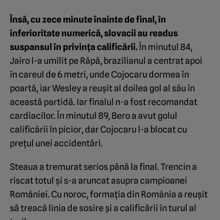
Însă, cu zece minute înainte de final, în
inferioritate numerică, slovacii au readus
suspansul în privința calificării.
În minutul 84,
Jairo l-a umilit pe Râpă, brazilianul a centrat apoi
în careul de 6 metri, unde Cojocaru dormea în
poartă, iar Wesley a reușit al doilea gol al său în
această partidă. Iar finalul n-a fost recomandat
cardiacilor. În minutul 89, Bero a avut golul
calificării în picior, dar Cojocaru l-a blocat cu
prețul unei accidentări.
Steaua a tremurat serios până la final. Trencin a
riscat totul și s-a aruncat asupra campioanei
României. Cu noroc, formația din România a reușit
să treacă linia de sosire și a calificării în turul al