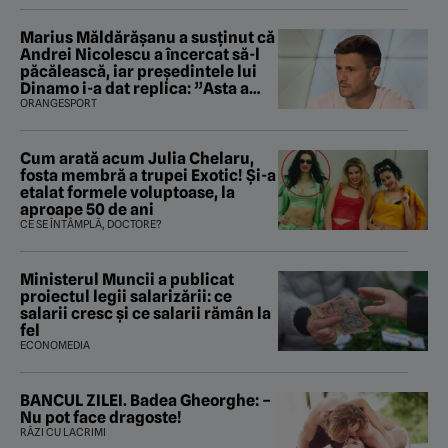
Marius Măldărăşanu a susţinut că
Andrei Nicolescu a încercat să-l
păcălească, iar preşedintele lui
Dinamo i-a dat replica: ”Asta a
fost istoria”
ORANGESPORT
Cum arată acum Julia Chelaru,
fosta membră a trupei Exotic! Și-a
etalat formele voluptoase, la
aproape 50 de ani
CE SE ÎNTÂMPLĂ, DOCTORE?
Ministerul Muncii a publicat
proiectul legii salarizării: ce
salarii cresc și ce salarii rămân la
fel
ECONOMEDIA
BANCUL ZILEI. Badea Gheorghe: –
Nu pot face dragoste!
RÂZI CU LACRIMI