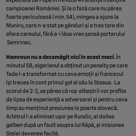
campioanei României. Și la o fază care nu părea
foarte periculoasă (min. 54), mingea a ajuns la
Muniru, care n-a stat pe gânduri și a tras tare din
afara careului, fără a-i lăsa vreo șansă portarului
Semrinec.
Hamroun nu a dezamăgit nici în acest meci.
În
minutul 58, algerianul a obținut un penalty pe care
Tade l-a transformat cu ceva emoții și francezul
își trecea în cont primul gol al său la Steaua. La
scorul de 2-2, se părea că roș-albaștrii vor profita
de lipsa de experiență a adversarei și pentru ceva
timp au menținut presiunea la poarta slovacă.
Arbitrul l-a eliminat ușor pe Rundic, al doilea
galben după un fault asupra lui Râpă, și misiunea
Stelei devenea facilă.