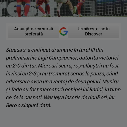
Adaugă-ne ca sursă
Urmărește-ne în
preferată
Discover
Steaua
s-a calificat dramatic în turul III din
preliminariile Ligii Campionilor, datorită victoriei
cu 2-0 din tur. Miercuri seara, roș-albaștrii au fost
învinși cu 2-3 și au tremurat serios la pauză, când
adversara avea un avantaj de două goluri. Muniru
și Tade au fost marcatorii echipei lui Rădoi, în timp
ce de la oaspeți, Wesley a înscris de două ori, iar
Bero o singură dată.