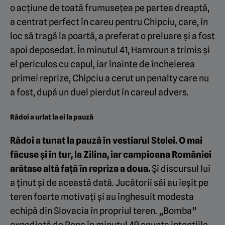
o acțiune de toată frumusețea pe partea dreaptă,
a centrat perfect în careu pentru Chipciu, care, în
loc să tragă la poartă, a preferat o preluare și a fost
apoi deposedat. În minutul 41, Hamroun a trimis și
el periculos cu capul, iar înainte de încheierea
primei reprize, Chipciu a cerut un penalty care nu
a fost, după un duel pierdut în careul advers.
Rădoi a urlat la ei la pauză
Rădoi a tunat la pauză în vestiarul Stelei. O mai
făcuse și în tur, la Zilina, iar campioana României
arătase altă față în repriza a doua.
Și discursul lui
a ținut și de această dată. Jucătorii săi au ieșit pe
teren foarte motivați și au înghesuit modesta
echipă din Slovacia în propriul teren. „Bomba”
expediată de Popa în minutul 49 anunța intențiile