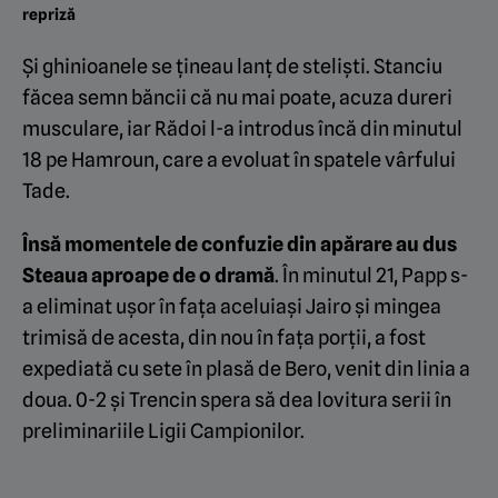
repriză
Și ghinioanele se țineau lanț de steliști. Stanciu
făcea semn băncii că nu mai poate, acuza dureri
musculare, iar Rădoi l-a introdus încă din minutul
18 pe Hamroun, care a evoluat în spatele vârfului
Tade.
Însă momentele de confuzie din apărare au dus
Steaua aproape de o dramă
. În minutul 21, Papp s-
a eliminat ușor în fața aceluiași Jairo și mingea
trimisă de acesta, din nou în fața porții, a fost
expediată cu sete în plasă de Bero, venit din linia a
doua. 0-2 și Trencin spera să dea lovitura serii în
preliminariile Ligii Campionilor.