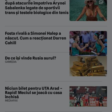
după atacurile împotriva Arynei
Sabalenka legate de sportivii
trans și testele biologice din tenis
Fosta rivală a Simonei Halep a
născut. Cum a reacționat Darren
Cahill
De ce își vinde Rusia aurul?
G4MEDIA
Niciun bilet pentru UTA Arad –
Rapid! Meciul se joacă cu casa
închisă
MEDIAFAX