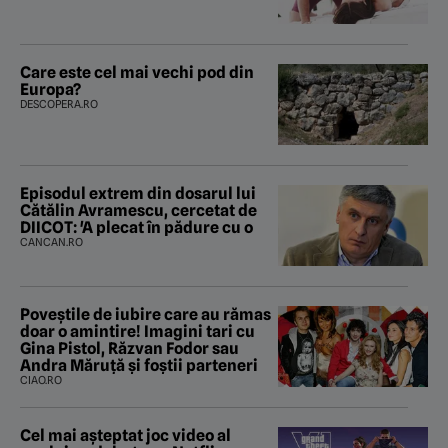
Care este cel mai vechi pod din
Europa?
DESCOPERA.RO
Episodul extrem din dosarul lui
Cătălin Avramescu, cercetat de
DIICOT: 'A plecat în pădure cu o
CANCAN.RO
Poveştile de iubire care au rămas
doar o amintire! Imagini tari cu
Gina Pistol, Răzvan Fodor sau
Andra Măruţă şi foştii parteneri
CIAO.RO
Cel mai așteptat joc video al