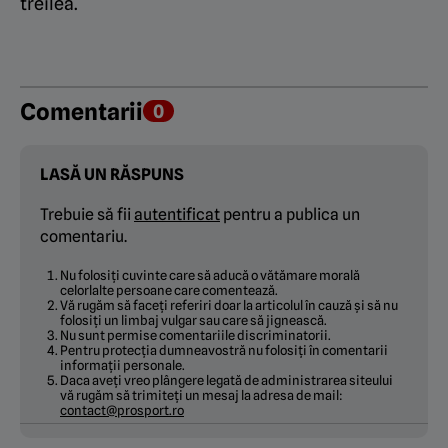
treilea.
Comentarii
0
LASĂ UN RĂSPUNS
Trebuie să fii
autentificat
pentru a publica un
comentariu.
Nu folosiți cuvinte care să aducă o vătămare morală
celorlalte persoane care comentează.
Vă rugăm să faceți referiri doar la articolul în cauză și să nu
folosiți un limbaj vulgar sau care să jignească.
Nu sunt permise comentariile discriminatorii.
Pentru protecția dumneavostră nu folosiți în comentarii
informații personale.
Daca aveți vreo plângere legată de administrarea siteului
vă rugăm să trimiteți un mesaj la adresa de mail:
contact@prosport.ro