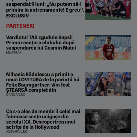
suspendat 9 luni: „Nu putem să-l
primim la antrenamente! E greu”.
EXCLUSIV
PARTENERI
Verdictul TAS zguduie Sepsi!
Prima reacție a clubului după
suspendarea lui Cosmin Matei
MEDIAFAX
Mihaela Rădulescu a primit o
nouă LOVITURĂ de la părinții lui
Felix Baumgartner: 'Am fost
ȘTEARSĂ complet din
CANCAN.RO
Ce s-a ales de membrii celei mai
faimoase secte ucigașe din
secolul XX. Descoperirea unei
actrițe de la Hollywood
ADEVARUL.RO