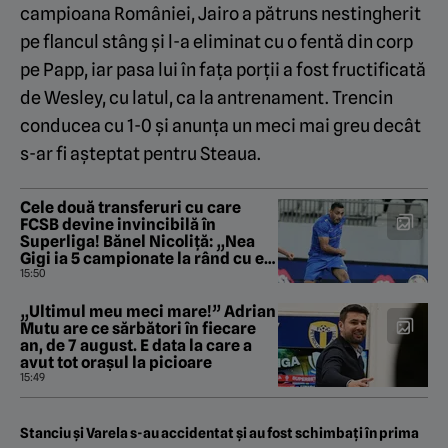
campioana României, Jairo a pătruns nestingherit
pe flancul stâng și l-a eliminat cu o fentă din corp
pe Papp, iar pasa lui în fața porții a fost fructificată
de Wesley, cu latul, ca la antrenament. Trencin
conducea cu 1-0 și anunța un meci mai greu decât
s-ar fi așteptat pentru Steaua.
Cele două transferuri cu care
FCSB devine invincibilă în
Superliga! Bănel Nicoliță: „Nea
Gigi ia 5 campionate la rând cu ei
doi”
15:50
„Ultimul meu meci mare!” Adrian
Mutu are ce sărbători în fiecare
an, de 7 august. E data la care a
avut tot orașul la picioare
15:49
Stanciu și Varela s-au accidentat și au fost schimbați în prima