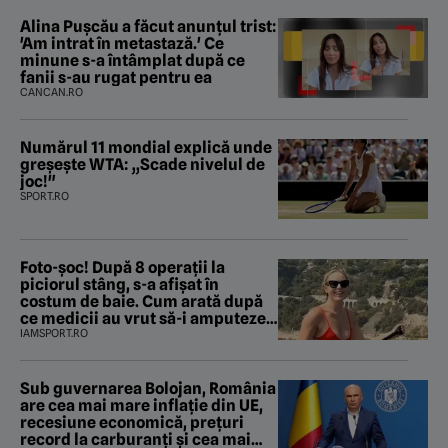
Alina Pușcău a făcut anunțul trist:
'Am intrat în metastază.' Ce
minune s-a întâmplat după ce
fanii s-au rugat pentru ea
CANCAN.RO
Numărul 11 mondial explică unde
greșește WTA: „Scade nivelul de
joc!"
SPORT.RO
Foto-șoc! După 8 operații la
piciorul stâng, s-a afișat în
costum de baie. Cum arată după
ce medicii au vrut să-i amputeze
piciorul
IAMSPORT.RO
Sub guvernarea Bolojan, România
are cea mai mare inflație din UE,
recesiune economică, prețuri
record la carburanți și cea mai