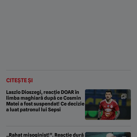
CITEȘTE ȘI
Laszlo Dioszegi, reacție DOAR în
limba maghiară după ce Cosmin
Matei a fost suspendat! Ce decizie
a luat patronul lui Sepsi
„Rahat misoginist!”. Reacție dură