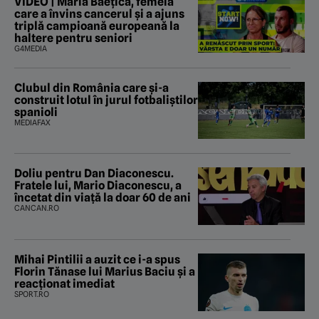
VIDEO | Maria Băețică, femeia
care a învins cancerul și a ajuns
triplă campioană europeană la
haltere pentru seniori
G4MEDIA
Clubul din România care și-a
construit lotul în jurul fotbaliștilor
spanioli
MEDIAFAX
Doliu pentru Dan Diaconescu.
Fratele lui, Mario Diaconescu, a
încetat din viață la doar 60 de ani
CANCAN.RO
Mihai Pintilii a auzit ce i-a spus
Florin Tănase lui Marius Baciu și a
reacționat imediat
SPORT.RO