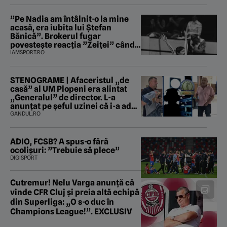
”Pe Nadia am întâlnit-o la mine
acasă, era iubita lui Ștefan
Bănică”. Brokerul fugar
povestește reacția ”Zeiței” când
i-a intrat în baie
IAMSPORT.RO
STENOGRAME | Afaceristul „de
casă” al UM Plopeni era alintat
„Generalul” de director. L-a
anunțat pe șeful uzinei că i-a adus
„subțireanu, așa”
GANDUL.RO
ADIO, FCSB? A spus-o fără
ocolișuri: ”Trebuie să plece”
DIGISPORT
Cutremur! Nelu Varga anunță că
vinde CFR Cluj și preia altă echipă
din Superliga: „O s-o duc în
Champions League!”. EXCLUSIV