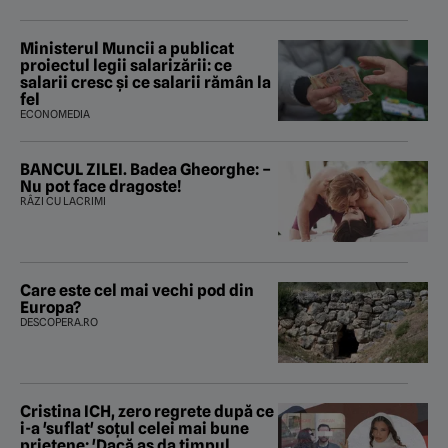
Ministerul Muncii a publicat
proiectul legii salarizării: ce
salarii cresc și ce salarii rămân la
fel
ECONOMEDIA
BANCUL ZILEI. Badea Gheorghe: –
Nu pot face dragoste!
RÂZI CU LACRIMI
Care este cel mai vechi pod din
Europa?
DESCOPERA.RO
Cristina ICH, zero regrete după ce
i-a 'suflat' soțul celei mai bune
prietene: 'Dacă aș da timpul