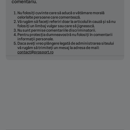
comentariu.
Nu folosiți cuvinte care să aducă o vătămare morală
celorlalte persoane care comentează.
Vă rugăm să faceți referiri doar la articolul în cauză și să nu
folosiți un limbaj vulgar sau care să jignească.
Nu sunt permise comentariile discriminatorii.
Pentru protecția dumneavostră nu folosiți în comentarii
informații personale.
Daca aveți vreo plângere legată de administrarea siteului
vă rugăm să trimiteți un mesaj la adresa de mail:
contact@prosport.ro