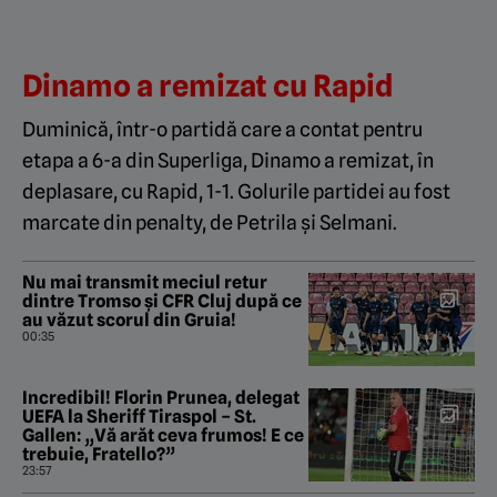
Dinamo a remizat cu Rapid
Duminică, într-o partidă care a contat pentru
etapa a 6-a din Superliga, Dinamo a remizat, în
deplasare, cu Rapid, 1-1. Golurile partidei au fost
marcate din penalty, de Petrila și Selmani.
Nu mai transmit meciul retur
dintre Tromso și CFR Cluj după ce
au văzut scorul din Gruia!
00:35
Incredibil! Florin Prunea, delegat
UEFA la Sheriff Tiraspol – St.
Gallen: „Vă arăt ceva frumos! E ce
trebuie, Fratello?”
23:57