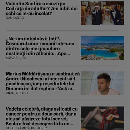
Valentin Sanfira o acuză pe
Codruța de adulter? 'Am iubit doi
ochi ce m-au înșelat!'
CANCAN.RO
„Ne-am îmbolnăvit toți”.
Coșmarul unor români într-una
dintre cele mai populare
destinații din Albania: „Apa
mirosea a canalizare”
ADEVARUL.RO
Marius Măldărăşanu a susţinut că
Andrei Nicolescu a încercat să-l
păcălească, iar preşedintele lui
Dinamo i-a dat replica: ”Asta a
fost istoria”
ORANGESPORT
Vedeta celebră, diagnosticată cu
cancer pentru a doua oară, dar a
ales să păstreze totul secret.
Boala a fost descoperită la un
control de rutină
CE SE ÎNTÂMPLĂ, DOCTORE?