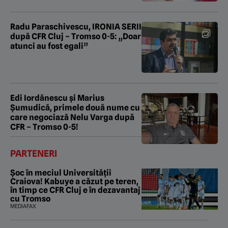
Radu Paraschivescu, IRONIA SERII
după CFR Cluj – Tromso 0-5: „Doar
atunci au fost egali”
Edi Iordănescu și Marius
Șumudică, primele două nume cu
care negociază Nelu Varga după
CFR – Tromso 0-5!
PARTENERI
Șoc în meciul Universității
Craiova! Kabuye a căzut pe teren,
în timp ce CFR Cluj e în dezavantaj
cu Tromso
MEDIAFAX