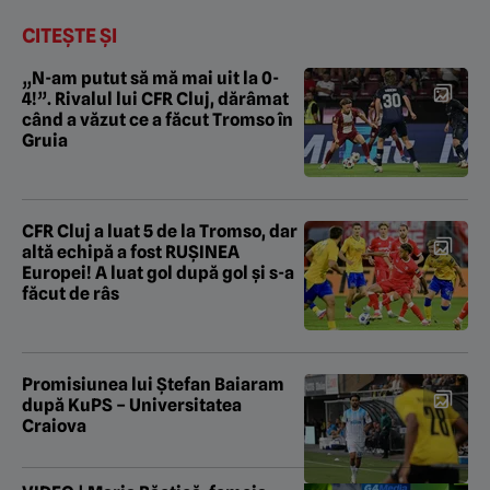
CITEȘTE ȘI
„N-am putut să mă mai uit la 0-
4!”. Rivalul lui CFR Cluj, dărâmat
când a văzut ce a făcut Tromso în
Gruia
CFR Cluj a luat 5 de la Tromso, dar
altă echipă a fost RUȘINEA
Europei! A luat gol după gol și s-a
făcut de râs
Promisiunea lui Ștefan Baiaram
după KuPS – Universitatea
Craiova