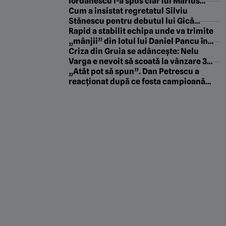
fiu cât mai naturală”
Iordănescu i-a spus clar lui Marius
Baciu greșeala uriașă pe care a făcut-o
Cum a insistat regretatul Silviu
cu Florin Tănase
Stănescu pentru debutul lui Gică
Popescu ca titular la Universitatea
Rapid a stabilit echipa unde va trimite
Craiova într-un meci din cupele
„mânjii” din lotul lui Daniel Pancu în
europene. EXCLUSIV
urma deciziei FRF! Ce mai cuprinde
Criza din Gruia se adâncește: Nelu
colaborarea. EXCLUSIV
Varga e nevoit să scoată la vânzare 3
jucători de bază de la CFR Cluj ca să
„Atât pot să spun”. Dan Petrescu a
facă rost de bani
reacționat după ce fosta campioană
CFR Cluj a ajuns pe marginea prăpastiei