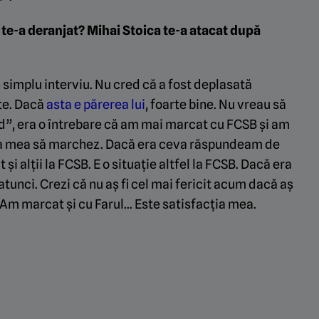
 te-a deranjat? Mihai Stoica te-a atacat după
un simplu interviu. Nu cred că a fost deplasată
ate. Dacă
asta e părerea lui
, foarte bine. Nu vreau să
ald”, era o întrebare că am mai marcat cu FCSB și am
ea mea să marchez. Dacă era ceva răspundeam de
și alții la FCSB. E o situație altfel la FCSB. Dacă era
tunci. Crezi că nu aș fi cel mai fericit acum dacă aș
. Am marcat și cu Farul… Este satisfacția mea.