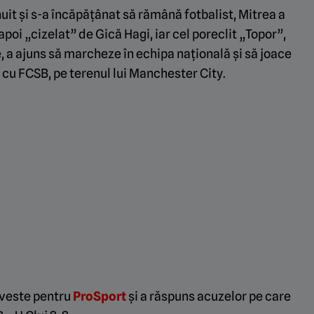
uit și s-a încăpățânat să rămână fotbalist, Mitrea a
poi „cizelat” de Gică Hagi, iar cel poreclit „Topor”,
re, a ajuns să marcheze în echipa națională și să joace
cu FCSB, pe terenul lui Manchester City.
oveste pentru
ProSport
și a răspuns acuzelor pe care