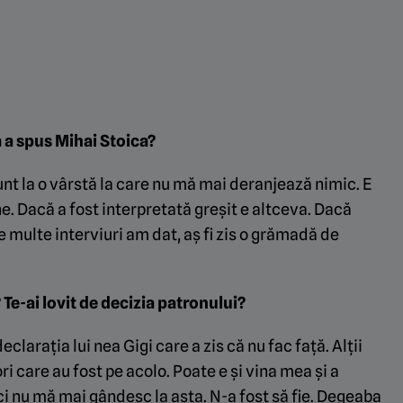
m a spus Mihai Stoica?
nt la o vârstă la care nu mă mai deranjează nimic. E
ne. Dacă a fost interpretată greșit e altceva. Dacă
 multe interviuri am dat, aș fi zis o grămadă de
 Te-ai lovit de decizia patronului?
eclarația lui nea Gigi care a zis că nu fac față. Alții
ri care au fost pe acolo. Poate e și vina mea și a
nici nu mă mai gândesc la asta. N-a fost să fie. Degeaba