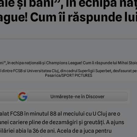
aie și bani”, în echipa na
ue! Cum îi răspunde lui 
l dintre FCSB si Universitatea Cluj, din cadrul Superligii Superbet, desfasurat 
Pasarica/SPORT PICTURES
Urmărește-ne în Discover
lat FCSB în minutul 88 al meciului cu U Cluj are o
nei cariere pline de dezamăgiri și greutăți. A ajuns
lăriei abia la 36 de ani. Acela de a juca pentru