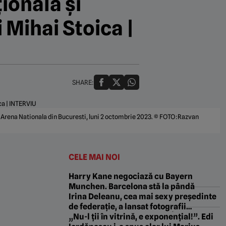
țională și
Mihai Stoica |
SHARE:
pe Arena Nationala din Bucuresti, luni 2 octombrie 2023. © FOTO:Razvan
CELE MAI NOI
Harry Kane negociază cu Bayern
Munchen. Barcelona stă la pândă
Irina Deleanu, cea mai sexy președinte
de federație, a lansat fotografii
incendiare colecția 2026! „Îmi place să
„Nu-l ții în vitrină, e exponențial!”. Edi