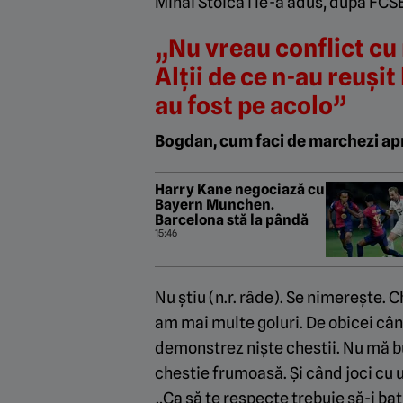
Mihai Stoica i le-a adus, după FCSB
„Nu vreau conflict cu 
Alții de ce n-au reușit
au fost pe acolo”
Bogdan, cum faci de marchezi a
Harry Kane negociază cu
Bayern Munchen.
Barcelona stă la pândă
15:46
Nu știu (n.r. râde). Se nimerește. 
am mai multe goluri. De obicei când
demonstrez niște chestii. Nu mă b
chestie frumoasă. Și când joci cu u
„Ca să te respecte trebuie să-i baț