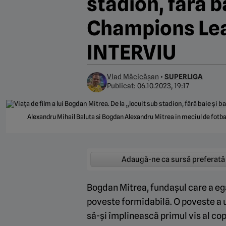
stadion, fără b
Champions Leag
INTERVIU
Vlad Măcicășan
•
SUPERLIGA
Publicat:
06.10.2023, 19:17
Alexandru Mihail Baluta si Bogdan Alexandru Mitrea in meciul de fotba
Adaugă-ne ca sursă preferată
Bogdan Mitrea, fundașul care a ega
poveste formidabilă. O poveste a u
să-și împlinească primul vis al copi