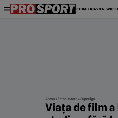
FOTBAL
LIGA 2
TENIS
VIDEO
Acasa
»
Fotbal Intern
»
Superliga
Viața de film a