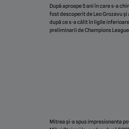
După aproape 5 ani în care s-a chin
fost descoperit de Leo Grozavu și a
după ce s-a călit în ligile inferioa
preliminarii de Champions League 
Mitrea și-a spus impresionanta p