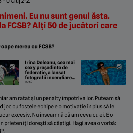
 – U Cluj 2-2.
nimeni. Eu nu sunt genul ăsta.
 la FCSB? Alți 50 de jucători care
proape mereu cu FCSB?
Irina Deleanu, cea mai
sexy președinte de
federație, a lansat
fotografii incendiare
colecția 2026! „Îmi place
15:42
să fiu cât mai naturală”
Chiar am ratat și un penalty împotriva lor. Puteam să
 joc cu fostele echipe e o motivație în plus să le
ucur excesiv. Nu înseamnă că am ceva cu ei. E o
n prieten îți dorești să câștigi. Hagi avea o vorbă:
i”.