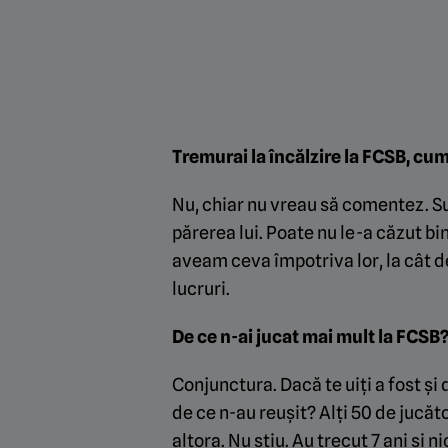
Tremurai la încălzire la FCSB, cu
Nu, chiar nu vreau să comentez. Su
părerea lui. Poate nu le-a căzut bi
aveam ceva împotriva lor, la cât de
lucruri.
De ce n-ai jucat mai mult la FCSB?
Conjunctura. Dacă te uiți a fost și d
de ce n-au reușit? Alți 50 de jucăto
altora. Nu știu. Au trecut 7 ani și 