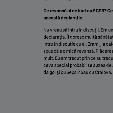
Ce revanșă ai de luat cu FCSB? Ce
această declarație.
Nu vreau să intru în discuții. Era 
declarația. Îi doresc multă sănăt
intru în discuție cu el. Eram „la c
spus că e o mică revanșă. Plăcer
mult. Eu am trecut prin ce au trecut 
ceva special probabil se auzea de a
da gol și cu Sepsi? Sau cu Craiova