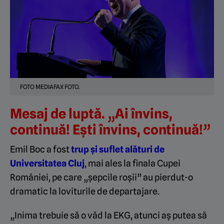
FOTO MEDIAFAX FOTO.
Mesaj de luptă. „Ai învins,
continuă! Ești învins, continuă!”
Emil Boc a fost
trup și suflet alături de
Universitatea Cluj
, mai ales la finala Cupei
României, pe care „șepcile roșii” au pierdut-o
dramatic la loviturile de departajare.
„Inima trebuie să o văd la EKG, atunci aș putea să