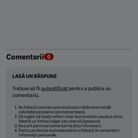
Comentarii
0
LASĂ UN RĂSPUNS
Trebuie să fii
autentificat
pentru a publica un
comentariu.
Nu folosiți cuvinte care să aducă o vătămare morală
celorlalte persoane care comentează.
Vă rugăm să faceți referiri doar la articolul în cauză și să nu
folosiți un limbaj vulgar sau care să jignească.
Nu sunt permise comentariile discriminatorii.
Pentru protecția dumneavostră nu folosiți în comentarii
informații personale.