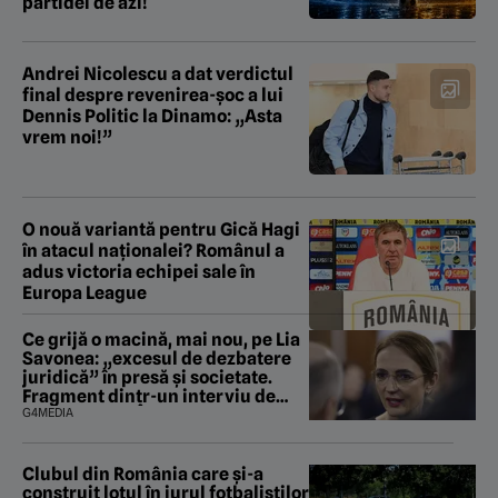
partidei de azi!
Andrei Nicolescu a dat verdictul
final despre revenirea-șoc a lui
Dennis Politic la Dinamo: „Asta
vrem noi!”
O nouă variantă pentru Gică Hagi
în atacul naționalei? Românul a
adus victoria echipei sale în
Europa League
Ce grijă o macină, mai nou, pe Lia
Savonea: „excesul de dezbatere
juridică” în presă și societate.
Fragment dintr-un interviu de
promovare la Înalta Curte (VIDEO)
G4MEDIA
Clubul din România care și-a
construit lotul în jurul fotbaliștilor