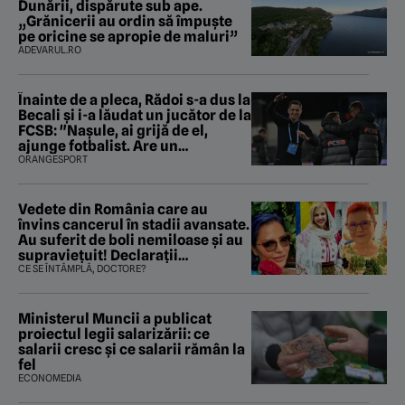
Dunării, dispărute sub ape.
„Grănicerii au ordin să împuște
pe oricine se apropie de maluri”
ADEVARUL.RO
Înainte de a pleca, Rădoi s-a dus la
Becali şi i-a lăudat un jucător de la
FCSB: "Naşule, ai grijă de el,
ajunge fotbalist. Are un
parametru unde se apropie de
ORANGESPORT
Ronaldo"
Vedete din România care au
învins cancerul în stadii avansate.
Au suferit de boli nemiloase şi au
supravieţuit! Declarații
sfâșietoare
CE SE ÎNTÂMPLĂ, DOCTORE?
Ministerul Muncii a publicat
proiectul legii salarizării: ce
salarii cresc și ce salarii rămân la
fel
ECONOMEDIA