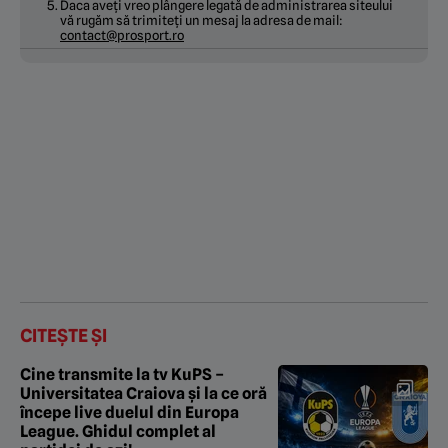
Daca aveți vreo plângere legată de administrarea siteului
vă rugăm să trimiteți un mesaj la adresa de mail:
contact@prosport.ro
CITEȘTE ȘI
Cine transmite la tv KuPS –
Universitatea Craiova și la ce oră
începe live duelul din Europa
League. Ghidul complet al