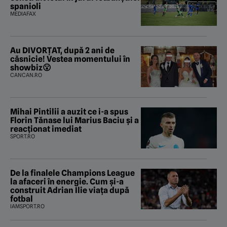
spanioli
MEDIAFAX
Au DIVORȚAT, după 2 ani de
căsnicie! Vestea momentului în
showbiz😮
CANCAN.RO
Mihai Pintilii a auzit ce i-a spus
Florin Tănase lui Marius Baciu și a
reacționat imediat
SPORT.RO
De la finalele Champions League
la afaceri în energie. Cum și-a
construit Adrian Ilie viața după
fotbal
IAMSPORT.RO