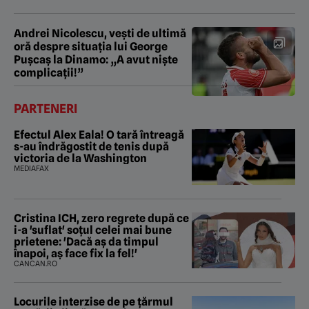
Andrei Nicolescu, vești de ultimă
oră despre situația lui George
Pușcaș la Dinamo: „A avut niște
complicații!”
PARTENERI
Efectul Alex Eala! O tară întreagă
s-au îndrăgostit de tenis după
victoria de la Washington
MEDIAFAX
Cristina ICH, zero regrete după ce
i-a 'suflat' soțul celei mai bune
prietene: 'Dacă aș da timpul
înapoi, aș face fix la fel!'
CANCAN.RO
Locurile interzise de pe țărmul