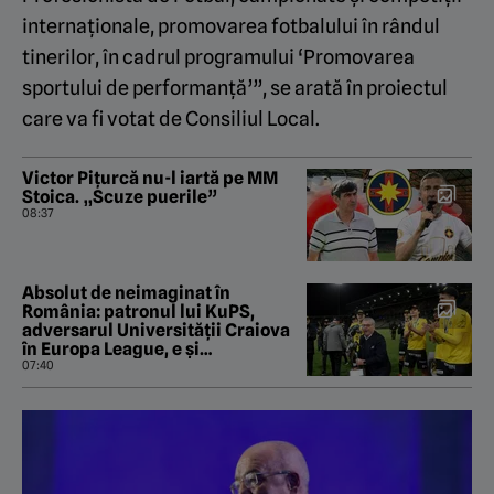
internaţionale, promovarea fotbalului în rândul
tinerilor, în cadrul programului ‘Promovarea
sportului de performanţă’”, se arată în proiectul
care va fi votat de Consiliul Local.
Victor Pițurcă nu-l iartă pe MM
Stoica. „Scuze puerile”
08:37
Absolut de neimaginat în
România: patronul lui KuPS,
adversarul Universității Craiova
în Europa League, e și
președintele Federației de Fotbal
07:40
din Finlanda!