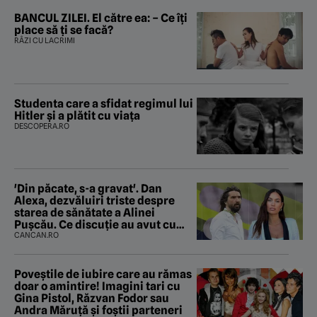
BANCUL ZILEI. El către ea: – Ce îți
place să ți se facă?
RÂZI CU LACRIMI
Studenta care a sfidat regimul lui
Hitler și a plătit cu viața
DESCOPERA.RO
'Din păcate, s-a gravat'. Dan
Alexa, dezvăluiri triste despre
starea de sănătate a Alinei
Pușcău. Ce discuție au avut cu
două zile în urmă
CANCAN.RO
Poveştile de iubire care au rămas
doar o amintire! Imagini tari cu
Gina Pistol, Răzvan Fodor sau
Andra Măruţă şi foştii parteneri