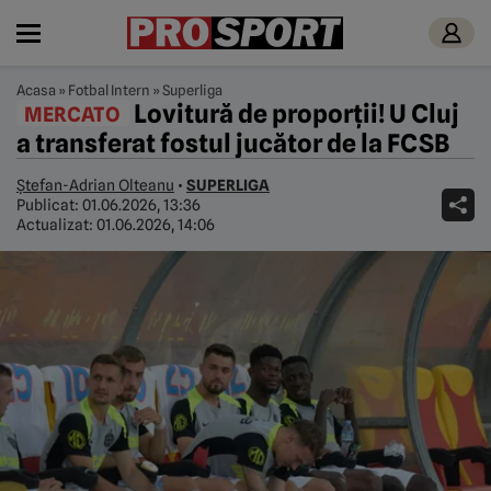
Acasa
»
Fotbal Intern
»
Superliga
Lovitură de proporții! U Cluj
MERCATO
a transferat fostul jucător de la FCSB
Ștefan-Adrian Olteanu
•
SUPERLIGA
Publicat:
01.06.2026, 13:36
Actualizat:
01.06.2026, 14:06