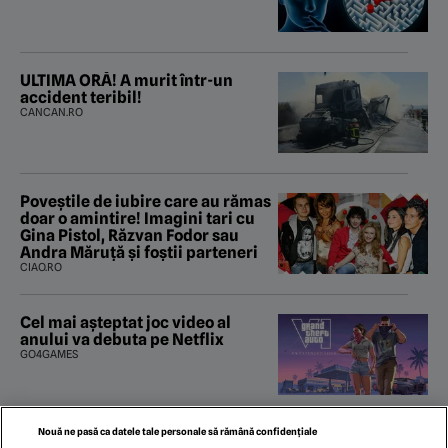
ULTIMA ORĂ! A murit într-un
accident teribil!
CANCAN.RO
Poveştile de iubire care au rămas
doar o amintire! Imagini tari cu
Gina Pistol, Răzvan Fodor sau
Andra Măruţă şi foştii parteneri
CIAO.RO
Cel mai așteptat joc video al
anului va debuta pe Netflix
GO4GAMES
Nouă ne pasă ca datele tale personale să rămână confidențiale
Ce se întâmplă dacă trebuie să