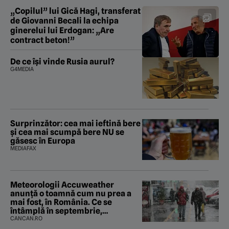
„Copilul” lui Gică Hagi, transferat
de Giovanni Becali la echipa
ginerelui lui Erdogan: „Are
contract beton!”
De ce își vinde Rusia aurul?
G4MEDIA
Surprinzător: cea mai ieftină bere
și cea mai scumpă bere NU se
găsesc în Europa
MEDIAFAX
Meteorologii Accuweather
anunță o toamnă cum nu prea a
mai fost, în România. Ce se
întâmplă în septembrie,
octombrie și noiembrie 2026, în
CANCAN.RO
București. Pe ce dată ninge