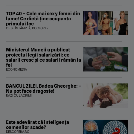
TOP 40 – Cele mai sexy femei din
lume! Ce dietă ține ocupanta
primului loc
CE SE ÎNTÂMPLĂ, DOCTORE?
Ministerul Muncii a publicat
proiectul legii salarizării: ce
salarii cresc și ce salarii rămân la
fel
ECONOMEDIA
BANCUL ZILEI. Badea Gheorghe: –
Nu pot face dragoste!
RÂZI CU LACRIMI
Este adevărat că inteligența
oamenilor scade?
DESCOPERA.RO