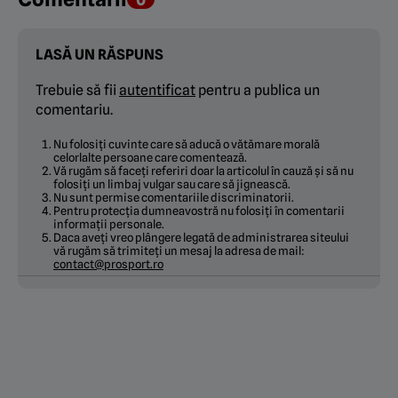
LASĂ UN RĂSPUNS
Trebuie să fii
autentificat
pentru a publica un
comentariu.
Nu folosiți cuvinte care să aducă o vătămare morală
celorlalte persoane care comentează.
Vă rugăm să faceți referiri doar la articolul în cauză și să nu
folosiți un limbaj vulgar sau care să jignească.
Nu sunt permise comentariile discriminatorii.
Pentru protecția dumneavostră nu folosiți în comentarii
informații personale.
Daca aveți vreo plângere legată de administrarea siteului
vă rugăm să trimiteți un mesaj la adresa de mail:
contact@prosport.ro