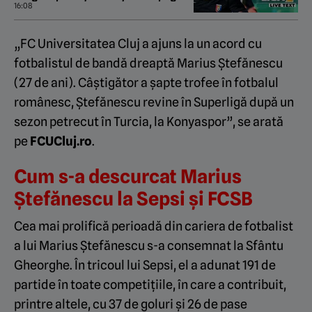
după un început cu stângul în
16:08
noul sezon
„FC Universitatea Cluj a ajuns la un acord cu
fotbalistul de bandă dreaptă Marius Ștefănescu
(27 de ani). Câștigător a șapte trofee în fotbalul
românesc, Ștefănescu revine în Superligă după un
sezon petrecut în Turcia, la Konyaspor”, se arată
pe
FCUCluj.ro
.
Cum s-a descurcat Marius
Ștefănescu la Sepsi și FCSB
Cea mai prolifică perioadă din cariera de fotbalist
a lui Marius Ștefănescu s-a consemnat la Sfântu
Gheorghe. În tricoul lui Sepsi, el a adunat 191 de
partide în toate competițiile, în care a contribuit,
printre altele, cu 37 de goluri și 26 de pase