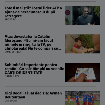
Foto Îl mai știi? Fostul lider ATP a
ajuns de nerecunoscut după
retragere
SPORT.RO
Atac devastator la Cătălin
Moroșanu: ”Eu mi-am făcut
numele în ring, tu la TV, pe
chiloțăreală! Nu te compari cu
mine”
IAMSPORT.RO
Schimbări importante pentru
români. Ce se întâmplă cu vechile
CĂRȚI DE IDENTITATE
GANDUL.RO
Gigi Becali a luat decizia: Aymen
Boutoutaou
DIGISPORT