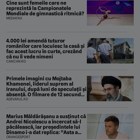
Cine sunt femeile care ne
reprezintă la Campionatele
Mondiale de gimnastică ritmică?
MEDIAFAX
4.000 lei amendă tuturor
românilor care locuiesc la casă și
fac acest lucru în curte, crezând
că nu îi vede nimeni
CANCAN.RO
Primele imagini cu Mojtaba
Khamenei, liderul suprem al
Iranului, după luni de speculații și
absență. O filmare de 12 secunde
ridică noi întrebări
ADEVARUL.RO
Marius Măldărăşanu a susţinut că
Andrei Nicolescu a încercat să-l
păcălească, iar preşedintele lui
Dinamo i-a dat replica: ”Asta a
fost istoria”
ORANGESPORT