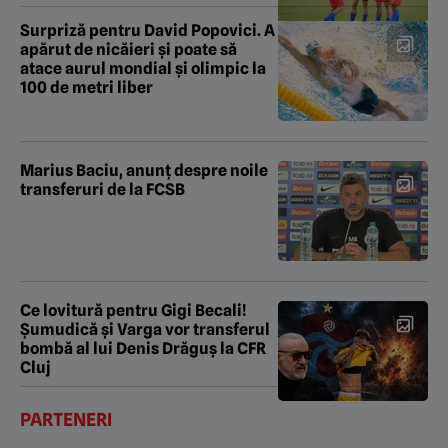
Surpriză pentru David Popovici. A
apărut de nicăieri și poate să
atace aurul mondial și olimpic la
100 de metri liber
Marius Baciu, anunț despre noile
transferuri de la FCSB
Ce lovitură pentru Gigi Becali!
Șumudică și Varga vor transferul
bombă al lui Denis Drăguș la CFR
Cluj
PARTENERI