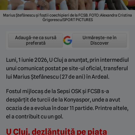
Marius Ștefănescu și foștii coechipieri de la FCSB. FOTO:Alexandra Cristina
Grigorescu/SPORT PICTURES
Adaugă-ne ca sursă
Urmărește-ne în
preferată
Discover
Luni, 1 iunie 2026, U Cluj a anunțat, prin intermediul
unui comunicat postat pe site-ul oficial, transferul
lui Marius Ștefănescu (27 de ani) în Ardeal.
Fostul mijlocaș de la Sepsi OSK și FCSB s-a
despărțit de turcii de la Konyaspor, unde a avut
ocazia de a evolua în doar 11 partide. Printre altele,
el a contribuit cu un gol.
U Cluj, dezlănțuită pe piața