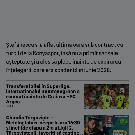
Ștefănescu s-a aflat ultima oară sub contract cu
turcii de la Konyaspor, însă nu a primit șansele
așteptate și a ales să plece înainte de expirarea
înțelegerii, care era scadentă în iunie 2028.
Transferul zilei în Superliga.
Internaționalul muntenegrean a
semnat înainte de Craiova – FC
Argeș
16:10
Chindia Târgoviște –
Metaloglobus începe la ora 16:30
și închide etapa a 2-a a Ligii 2.
Târgoviștenii, favoriți să câștige,