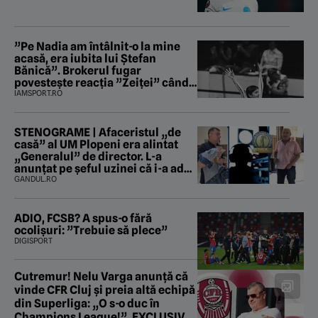
”Pe Nadia am întâlnit-o la mine
acasă, era iubita lui Ștefan
Bănică”. Brokerul fugar
povestește reacția ”Zeiței” când
i-a intrat în baie
IAMSPORT.RO
STENOGRAME | Afaceristul „de
casă” al UM Plopeni era alintat
„Generalul” de director. L-a
anunțat pe șeful uzinei că i-a adus
„subțireanu, așa”
GANDUL.RO
ADIO, FCSB? A spus-o fără
ocolișuri: ”Trebuie să plece”
DIGISPORT
Cutremur! Nelu Varga anunță că
vinde CFR Cluj și preia altă echipă
din Superliga: „O s-o duc în
Champions League!”. EXCLUSIV