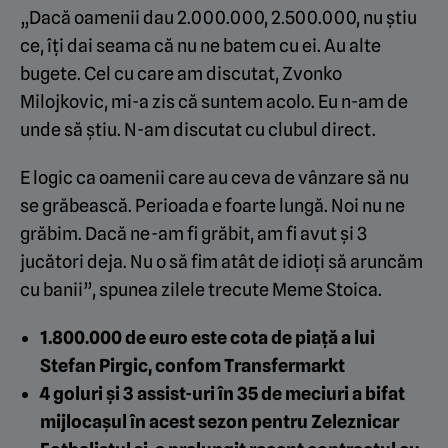
„Dacă oamenii dau 2.000.000, 2.500.000, nu ştiu
ce, îţi dai seama că nu ne batem cu ei. Au alte
bugete. Cel cu care am discutat, Zvonko
Milojkovic, mi-a zis că suntem acolo. Eu n-am de
unde să ştiu. N-am discutat cu clubul direct.
E logic ca oamenii care au ceva de vânzare să nu
se grăbească. Perioada e foarte lungă. Noi nu ne
grăbim. Dacă ne-am fi grăbit, am fi avut și 3
jucători deja. Nu o să fim atât de idioţi să aruncăm
cu banii”, spunea zilele trecute Meme Stoica.
1.800.000 de euro este cota de piață a lui
Stefan Pirgic, confom Transfermarkt
4 goluri și 3 assist-uri în 35 de meciuri a bifat
mijlocașul în acest sezon pentru Zeleznicar