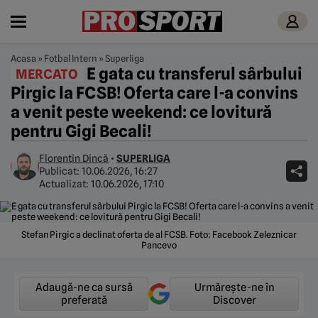
Acasa
»
Fotbal Intern
»
Superliga
E gata cu transferul sârbului
MERCATO
Pirgic la FCSB! Oferta care l-a convins
a venit peste weekend: ce lovitură
pentru Gigi Becali!
Florentin Dincă
•
SUPERLIGA
Publicat:
10.06.2026, 16:27
Actualizat:
10.06.2026, 17:10
Stefan Pirgic a declinat oferta de al FCSB. Foto: Facebook Zeleznicar
Pancevo
Adaugă-ne ca sursă
Urmărește-ne în
preferată
Discover