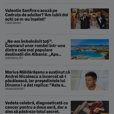
Valentin Sanfira o acuză pe
Codruța de adulter? 'Am iubit doi
ochi ce m-au înșelat!'
CANCAN.RO
„Ne-am îmbolnăvit toți”.
Coșmarul unor români într-una
dintre cele mai populare
destinații din Albania: „Apa
mirosea a canalizare”
ADEVARUL.RO
Marius Măldărăşanu a susţinut că
Andrei Nicolescu a încercat să-l
păcălească, iar preşedintele lui
Dinamo i-a dat replica: ”Asta a
fost istoria”
ORANGESPORT
Vedeta celebră, diagnosticată cu
cancer pentru a doua oară, dar a
ales să păstreze totul secret.