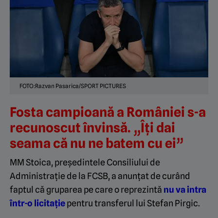
FOTO:Razvan Pasarica/SPORT PICTURES
Fosta campioană a României s-a
recunoscut învinsă. „Îţi dai
seama că nu ne batem cu ei”
MM Stoica, președintele Consiliului de
Administrație de la FCSB, a anunțat de curând
faptul că gruparea pe care o reprezintă
nu va intra
într-o licitație
pentru transferul lui Stefan Pirgic.