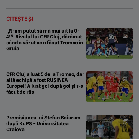
CITEȘTE ȘI
„N-am putut să mă mai uit la 0-
4!”. Rivalul lui CFR Cluj, dărâmat
când a văzut ce a făcut Tromso în
Gruia
CFR Cluj a luat 5 de la Tromso, dar
altă echipă a fost RUȘINEA
Europei! A luat gol după gol și s-a
făcut de râs
Promisiunea lui Ștefan Baiaram
după KuPS – Universitatea
Craiova