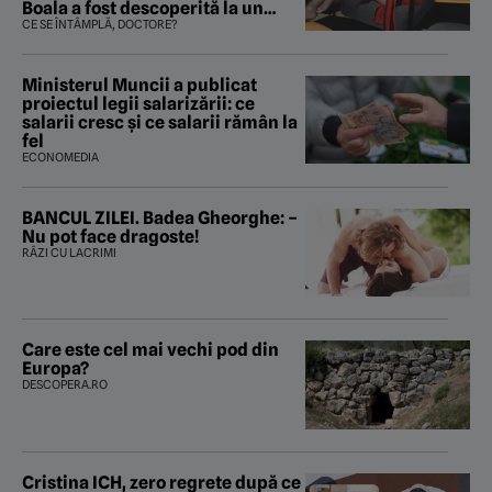
Boala a fost descoperită la un
control de rutină
CE SE ÎNTÂMPLĂ, DOCTORE?
Ministerul Muncii a publicat
proiectul legii salarizării: ce
salarii cresc și ce salarii rămân la
fel
ECONOMEDIA
BANCUL ZILEI. Badea Gheorghe: –
Nu pot face dragoste!
RÂZI CU LACRIMI
Care este cel mai vechi pod din
Europa?
DESCOPERA.RO
Cristina ICH, zero regrete după ce