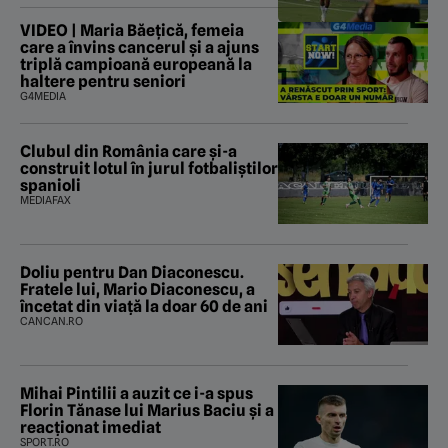
VIDEO | Maria Băețică, femeia
care a învins cancerul și a ajuns
triplă campioană europeană la
haltere pentru seniori
G4MEDIA
Clubul din România care și-a
construit lotul în jurul fotbaliștilor
spanioli
MEDIAFAX
Doliu pentru Dan Diaconescu.
Fratele lui, Mario Diaconescu, a
încetat din viață la doar 60 de ani
CANCAN.RO
Mihai Pintilii a auzit ce i-a spus
Florin Tănase lui Marius Baciu și a
reacționat imediat
SPORT.RO