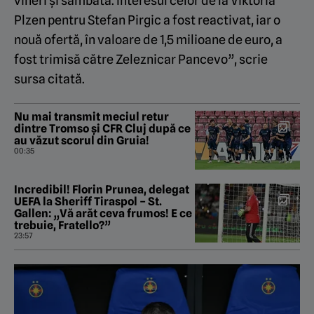
vineri și sâmbătă. Interesul celor de la Viktoria
Plzen pentru Stefan Pirgic a fost reactivat, iar o
nouă ofertă, în valoare de 1,5 milioane de euro, a
fost trimisă către Zeleznicar Pancevo”, scrie
sursa citată.
Nu mai transmit meciul retur
dintre Tromso și CFR Cluj după ce
au văzut scorul din Gruia!
00:35
Incredibil! Florin Prunea, delegat
UEFA la Sheriff Tiraspol – St.
Gallen: „Vă arăt ceva frumos! E ce
trebuie, Fratello?”
23:57