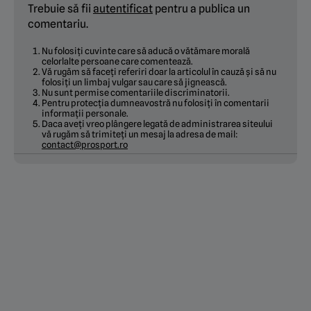
Trebuie să fii
autentificat
pentru a publica un
comentariu.
Nu folosiți cuvinte care să aducă o vătămare morală
celorlalte persoane care comentează.
Vă rugăm să faceți referiri doar la articolul în cauză și să nu
folosiți un limbaj vulgar sau care să jignească.
Nu sunt permise comentariile discriminatorii.
Pentru protecția dumneavostră nu folosiți în comentarii
informații personale.
Daca aveți vreo plângere legată de administrarea siteului
vă rugăm să trimiteți un mesaj la adresa de mail:
contact@prosport.ro