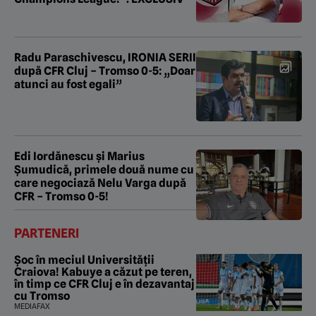
Radu Paraschivescu, IRONIA SERII
după CFR Cluj – Tromso 0-5: „Doar
atunci au fost egali”
Edi Iordănescu și Marius
Șumudică, primele două nume cu
care negociază Nelu Varga după
CFR – Tromso 0-5!
PARTENERI
Șoc în meciul Universității
Craiova! Kabuye a căzut pe teren,
în timp ce CFR Cluj e în dezavantaj
cu Tromso
MEDIAFAX