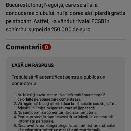
București. Ionuț Negoiță, care se afla la
conducerea clubului, nu își dorea să îl piardă gratis
pe atacant. Astfel, l-a vândut rivalei FCSB în
schimbul sumei de 250.000 de euro.
Comentarii
0
LASĂ UN RĂSPUNS
Trebuie să fii
autentificat
pentru a publica un
comentariu.
Nu folosiți cuvinte care să aducă o vătămare morală
celorlalte persoane care comentează.
Vă rugăm să faceți referiri doar la articolul în cauză și să nu
folosiți un limbaj vulgar sau care să jignească.
Nu sunt permise comentariile discriminatorii.
Pentru protecția dumneavostră nu folosiți în comentarii
informații personale.
Daca aveți vreo plângere legată de administrarea siteului
vă rugăm să trimiteți un mesaj la adresa de mail: