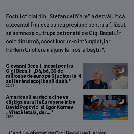
Fostul oficial din „Ștefan cel Mare” a dezvăluit că
atacantul francez punea presiune pentru a fi lăsat
să semneze cu trupa patronată de Gigi Becali. În
cele din urmă, acest lucru s-a întâmplat, iar
Harlem Gnohere a ajuns la „roș-albaștri”.
Giovanni Becali, mesaj pentru
Gigi Becali: „Dă, bă, 30 de
milioane de euro pe 5 jucători și 4
ani la rând scoți banii dublu”
22:06
Americanii au decis cine va
câștiga aurul la Europene între
David Popovici și Egor Kornev!
„Viteză letală, dar…”
21:58
„Când l-a ofertat pe Gigi Becali pe Harlem