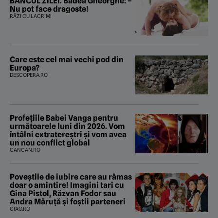
BANCUL ZILEI. Badea Gheorghe: –
Nu pot face dragoste!
RÂZI CU LACRIMI
Care este cel mai vechi pod din
Europa?
DESCOPERA.RO
Profețiile Babei Vanga pentru
următoarele luni din 2026. Vom
întâlni extratereștri și vom avea
un nou conflict global
CANCAN.RO
Poveştile de iubire care au rămas
doar o amintire! Imagini tari cu
Gina Pistol, Răzvan Fodor sau
Andra Măruţă şi foştii parteneri
CIAO.RO