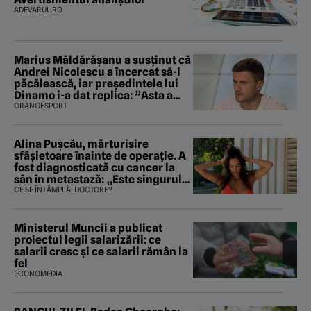
ADEVARUL.RO
Marius Măldărăşanu a susţinut că
Andrei Nicolescu a încercat să-l
păcălească, iar preşedintele lui
Dinamo i-a dat replica: ”Asta a
fost istoria”
ORANGESPORT
Alina Pușcău, mărturisire
sfâșietoare înainte de operație. A
fost diagnosticată cu cancer la
sân în metastază: „Este singurul
tratament care o să mă ajute să
CE SE ÎNTÂMPLĂ, DOCTORE?
îmi salvez viața”
Ministerul Muncii a publicat
proiectul legii salarizării: ce
salarii cresc și ce salarii rămân la
fel
ECONOMEDIA