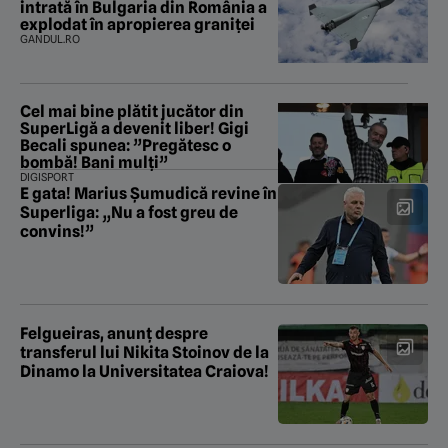
intrată în Bulgaria din România a
explodat în apropierea graniței
GANDUL.RO
Cel mai bine plătit jucător din
SuperLigă a devenit liber! Gigi
Becali spunea: ”Pregătesc o
bombă! Bani mulți”
DIGISPORT
E gata! Marius Șumudică revine în
Superliga: „Nu a fost greu de
convins!”
Felgueiras, anunț despre
transferul lui Nikita Stoinov de la
Dinamo la Universitatea Craiova!