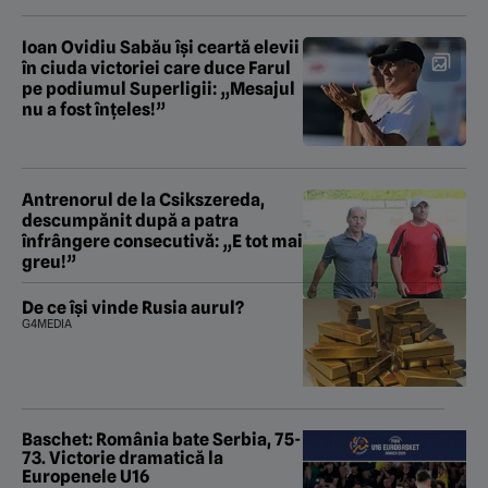
Ioan Ovidiu Sabău își ceartă elevii
în ciuda victoriei care duce Farul
pe podiumul Superligii: „Mesajul
nu a fost înțeles!”
Antrenorul de la Csikszereda,
descumpănit după a patra
înfrângere consecutivă: „E tot mai
greu!”
De ce își vinde Rusia aurul?
G4MEDIA
Baschet: România bate Serbia, 75-
73. Victorie dramatică la
Europenele U16