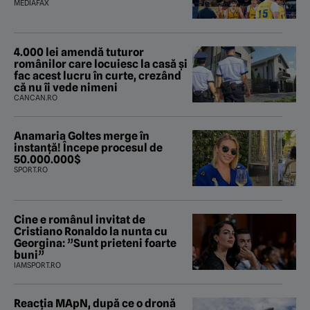
MEDIAFAX
4.000 lei amendă tuturor
românilor care locuiesc la casă și
fac acest lucru în curte, crezând
că nu îi vede nimeni
CANCAN.RO
Anamaria Goltes merge în
instanță! Începe procesul de
50.000.000$
SPORT.RO
Cine e românul invitat de
Cristiano Ronaldo la nunta cu
Georgina: ”Sunt prieteni foarte
buni”
IAMSPORT.RO
Reacția MApN, după ce o dronă