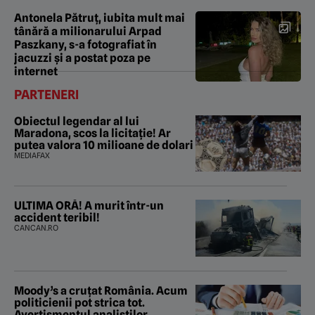
Antonela Pătruț, iubita mult mai
tânără a milionarului Arpad
Paszkany, s-a fotografiat în
jacuzzi şi a postat poza pe
internet
PARTENERI
Obiectul legendar al lui
Maradona, scos la licitație! Ar
putea valora 10 milioane de dolari
MEDIAFAX
ULTIMA ORĂ! A murit într-un
accident teribil!
CANCAN.RO
Moody’s a cruțat România. Acum
politicienii pot strica tot.
Avertismentul analiștilor