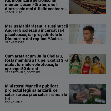
A8. Mobilizare pe tronsonul
montan Joseni–Ditrău, unul
dintre cele mai dificile sectoare
care traversează Carpații
ADEVARUL.RO
Marius Măldărăşanu a susţinut că
Andrei Nicolescu a încercat să-l
păcălească, iar preşedintele lui
Dinamo i-a dat replica: ”Asta a
fost istoria”
ORANGESPORT
Cum arată acum Julia Chelaru,
fosta membră a trupei Exotic! Și-a
etalat formele voluptoase, la
aproape 50 de ani
CE SE ÎNTÂMPLĂ, DOCTORE?
Ministerul Muncii a publicat
proiectul legii salarizării: ce
salarii cresc și ce salarii rămân la
fel
ECONOMEDIA