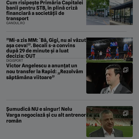
Cum risipește Primăria Capitalei
banii pentru STB, în plină criză
financiară a societății de
transport
GANDUL.RO
”Mi-a zis MM: `Bă, Gigi, nu ai văzut
așa ceva!”. Becali s-a convins
după 29 de minute și a luat
decizia: OUT
DIGISPORT
Victor Angelescu a anunțat un
nou transfer la Rapid: „Rezolvăm
săptămâna viitoare”
Şumudică NU e singur! Nelu
Varga negociază şi cu alt antrenor
român