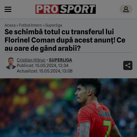
Acasa
»
Fotbal Intern
»
Superliga
Se schimbă totul cu transferul lui
Florinel Coman după acest anunț! Ce
au oare de gând arabii?
Cristian Hitruc
•
SUPERLIGA
Publicat:
15.05.2024, 12:34
Actualizat:
15.05.2024, 13:08