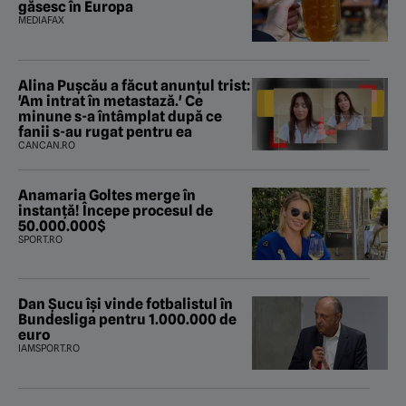
găsesc în Europa
MEDIAFAX
Alina Pușcău a făcut anunțul trist:
'Am intrat în metastază.' Ce
minune s-a întâmplat după ce
fanii s-au rugat pentru ea
CANCAN.RO
Anamaria Goltes merge în
instanță! Începe procesul de
50.000.000$
SPORT.RO
Dan Șucu își vinde fotbalistul în
Bundesliga pentru 1.000.000 de
euro
IAMSPORT.RO