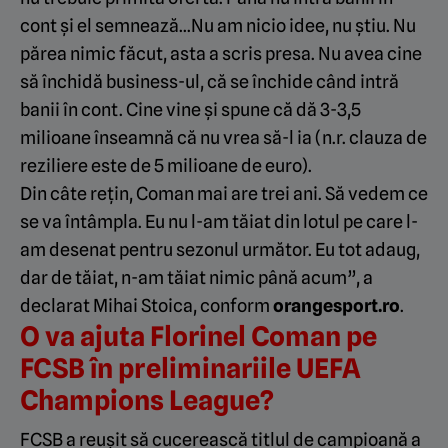
cont şi el semnează…Nu am nicio idee, nu ştiu. Nu
părea nimic făcut, asta a scris presa. Nu avea cine
să închidă business-ul, că se închide când intră
banii în cont. Cine vine şi spune că dă 3-3,5
milioane înseamnă că nu vrea să-l ia (n.r. clauza de
reziliere este de 5 milioane de euro).
Din câte reţin, Coman mai are trei ani. Să vedem ce
se va întâmpla. Eu nu l-am tăiat din lotul pe care l-
am desenat pentru sezonul următor. Eu tot adaug,
dar de tăiat, n-am tăiat nimic până acum”, a
declarat Mihai Stoica, conform
orangesport.ro
.
O va ajuta Florinel Coman pe
FCSB în preliminariile UEFA
Champions League?
FCSB a reușit să cucerească titlul de campioană a