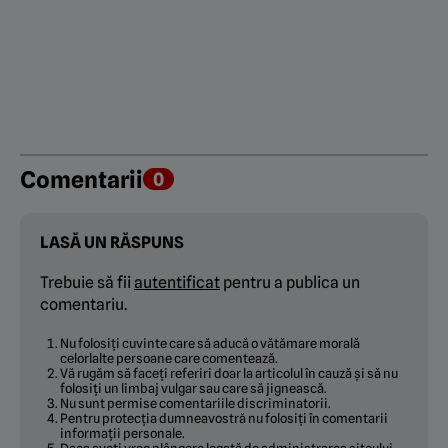
Comentarii
0
LASĂ UN RĂSPUNS
Trebuie să fii
autentificat
pentru a publica un
comentariu.
Nu folosiți cuvinte care să aducă o vătămare morală
celorlalte persoane care comentează.
Vă rugăm să faceți referiri doar la articolul în cauză și să nu
folosiți un limbaj vulgar sau care să jignească.
Nu sunt permise comentariile discriminatorii.
Pentru protecția dumneavostră nu folosiți în comentarii
informații personale.
Daca aveți vreo plângere legată de administrarea siteului