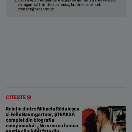
vă rugăm să trimiteți un mesaj la adresa de mail:
contact@prosport.ro
CITEȘTE ȘI
Relația dintre Mihaela Rădulescu
și Felix Baumgartner, ȘTEARSĂ
complet din biografia
campionului! „Nu vrea ca lumea
să știe că a iubit fata din