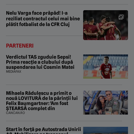
Nelu Varga face prăpăd! I-a
reziliat contractul celui mai bine
plătit fotbalist de la CFR Cluj
PARTENERI
Verdictul TAS zguduie Sepsi!
Prima reacție a clubului după
suspendarea lui Cosmin Matei
MEDIAFAX
Mihaela Rădulescu a primit o
nouă LOVITURĂ de la părinții lui
Felix Baumgartner: 'Am fost
ȘTEARSĂ complet din
CANCAN.RO
Start în forță pe Autostrada Unirii