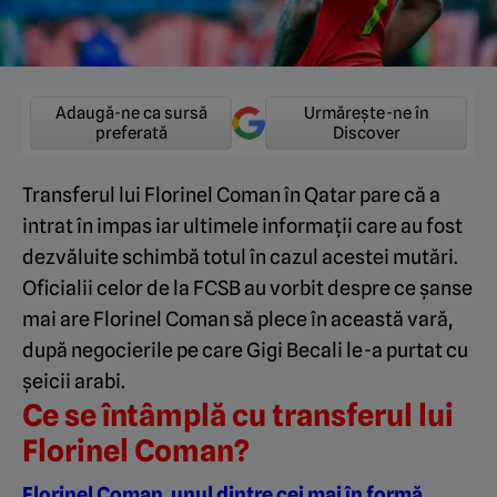
Adaugă-ne ca sursă
Urmărește-ne în
preferată
Discover
Transferul lui Florinel Coman în Qatar pare că a
intrat în impas iar ultimele informații care au fost
dezvăluite schimbă totul în cazul acestei mutări.
Oficialii celor de la FCSB au vorbit despre ce șanse
mai are Florinel Coman să plece în această vară,
după negocierile pe care Gigi Becali le-a purtat cu
șeicii arabi.
Ce se întâmplă cu transferul lui
Florinel Coman?
Florinel Coman, unul dintre cei mai în formă