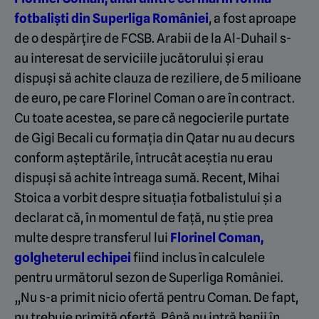
fotbaliști din Superliga României
, a fost aproape
de o despărțire de FCSB. Arabii de la Al-Duhail s-
au interesat de serviciile jucătorului și erau
dispuși să achite clauza de reziliere, de 5 milioane
de euro, pe care Florinel Coman o are în contract.
Cu toate acestea, se pare că negocierile purtate
de Gigi Becali cu formația din Qatar nu au decurs
conform așteptările, întrucât aceștia nu erau
dispuși să achite întreaga sumă. Recent, Mihai
Stoica a vorbit despre situația fotbalistului și a
declarat că, în momentul de față, nu știe prea
multe despre transferul lui
Florinel Coman,
golgheterul echipei
fiind inclus în calculele
pentru următorul sezon de Superliga României.
„Nu s-a primit nicio ofertă pentru Coman. De fapt,
nu trebuie primită ofertă. Până nu intră banii în