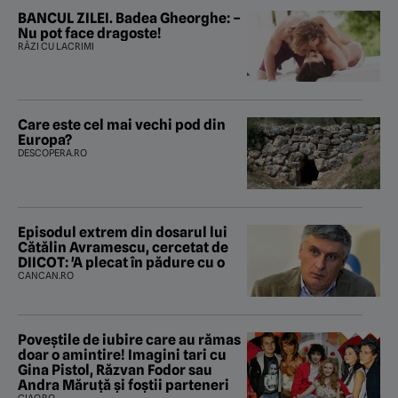
BANCUL ZILEI. Badea Gheorghe: –
Nu pot face dragoste!
RÂZI CU LACRIMI
Care este cel mai vechi pod din
Europa?
DESCOPERA.RO
Episodul extrem din dosarul lui
Cătălin Avramescu, cercetat de
DIICOT: 'A plecat în pădure cu o
CANCAN.RO
Poveştile de iubire care au rămas
doar o amintire! Imagini tari cu
Gina Pistol, Răzvan Fodor sau
Andra Măruţă şi foştii parteneri
CIAO.RO