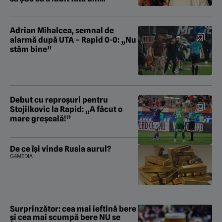
România!”
Adrian Mihalcea, semnal de
alarmă după UTA – Rapid 0-0: „Nu
stăm bine”
Debut cu reproșuri pentru
Stojilkovic la Rapid: „A făcut o
mare greșeală!”
De ce își vinde Rusia aurul?
G4MEDIA
Surprinzător: cea mai ieftină bere
și cea mai scumpă bere NU se