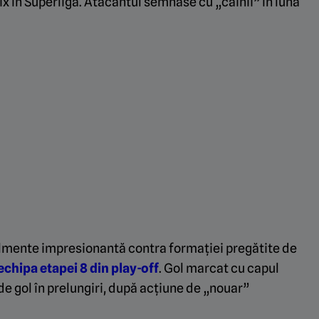
ix în Superliga. Atacantul semnase cu „câinii” în luna
ealmente impresionantă contra formației pregătite de
echipa etapei 8 din play-off
. Gol marcat cu capul
e gol în prelungiri, după acțiune de „nouar”