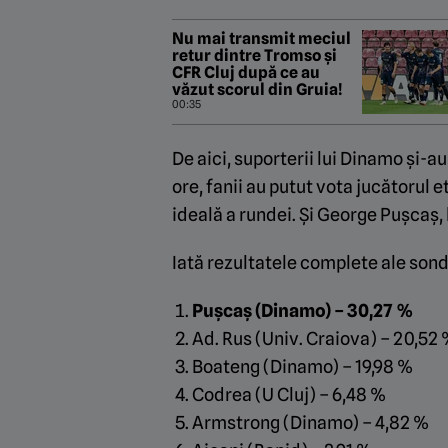
Nu mai transmit meciul
retur dintre Tromso și
CFR Cluj după ce au
văzut scorul din Gruia!
00:35
De aici, suporterii lui Dinamo și-au
ore, fanii au putut vota jucătorul 
ideală a rundei. Și George Pușcaș, 
Iată rezultatele complete ale son
Pușcaș (Dinamo) – 30,27 %
Ad. Rus (Univ. Craiova) – 20,52
Boateng (Dinamo) – 19,98 %
Codrea (U Cluj) – 6,48 %
Armstrong (Dinamo) – 4,82 %