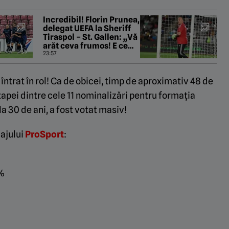
Incredibil! Florin Prunea,
delegat UEFA la Sheriff
Tiraspol – St. Gallen: „Vă
arăt ceva frumos! E ce
trebuie, Fratello?”
23:57
 întrat în rol! Ca de obicei, timp de aproximativ 48 de
etapei dintre cele 11 nominalizări pentru formația
la 30 de ani, a fost votat masiv!
dajului
ProSport
:
 %