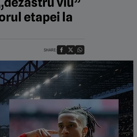
 „dezastru viu”
orul etapei la
SHARE: