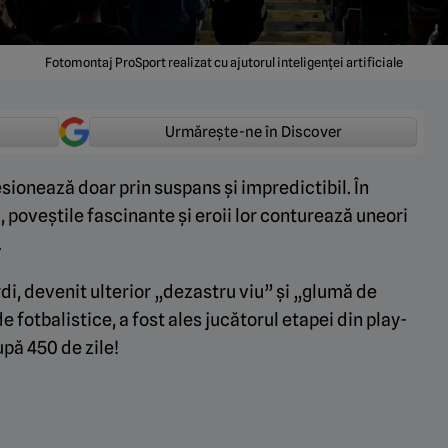
Fotomontaj ProSport realizat cu ajutorul inteligenței artificiale
Urmărește-ne în Discover
sionează doar prin suspans și impredictibil. În
i, poveștile fascinante și eroii lor conturează uneori
.
rdi, devenit ulterior „dezastru viu” și „glumă de
e fotbalistice, a fost ales jucătorul etapei din play-
upă 450 de zile!