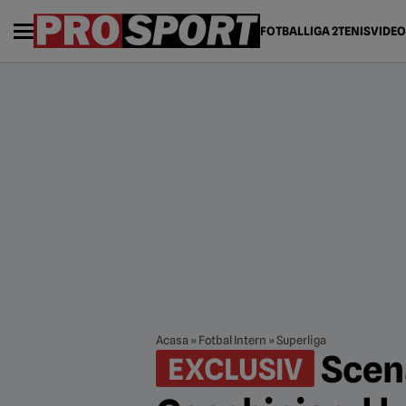
FOTBAL
LIGA 2
TENIS
VIDEO
Acasa
»
Fotbal Intern
»
Superliga
Scena
EXCLUSIV