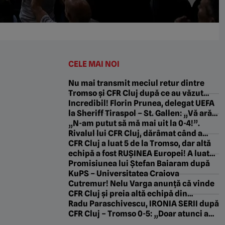
CELE MAI NOI
Nu mai transmit meciul retur dintre
Tromso și CFR Cluj după ce au văzut
scorul din Gruia!
Incredibil! Florin Prunea, delegat UEFA
la Sheriff Tiraspol – St. Gallen: „Vă arăt
ceva frumos! E ce trebuie, Fratello?”
„N-am putut să mă mai uit la 0-4!”.
Rivalul lui CFR Cluj, dărâmat când a
văzut ce a făcut Tromso în Gruia
CFR Cluj a luat 5 de la Tromso, dar altă
echipă a fost RUȘINEA Europei! A luat
gol după gol și s-a făcut de râs
Promisiunea lui Ștefan Baiaram după
KuPS – Universitatea Craiova
Cutremur! Nelu Varga anunță că vinde
CFR Cluj și preia altă echipă din
Superliga: „O s-o duc în Champions
Radu Paraschivescu, IRONIA SERII după
League!”. EXCLUSIV
CFR Cluj – Tromso 0-5: „Doar atunci au
fost egali”