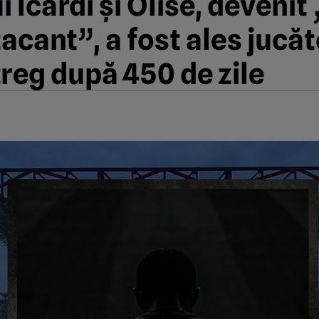
i Icardi și Olise, devenit
acant”, a fost ales jucăt
treg după 450 de zile