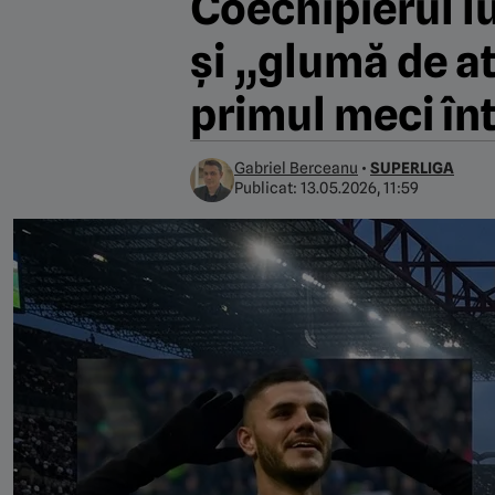
Coechipierul lu
și „glumă de at
primul meci în
Gabriel Berceanu
•
SUPERLIGA
Publicat:
13.05.2026, 11:59