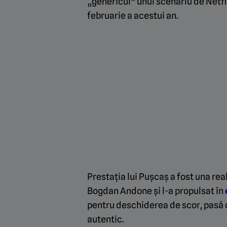
„genericul” unui scenariu de Netfl
februarie a acestui an.
Prestația lui Pușcaș a fost una r
Bogdan Andone și l-a propulsat în
pentru deschiderea de scor, pasă d
autentic.