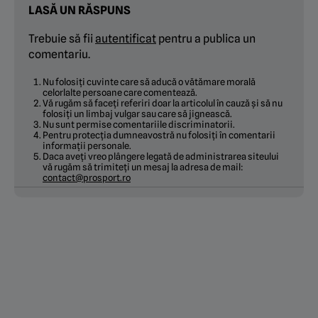
LASĂ UN RĂSPUNS
Trebuie să fii
autentificat
pentru a publica un
comentariu.
Nu folosiți cuvinte care să aducă o vătămare morală
celorlalte persoane care comentează.
Vă rugăm să faceți referiri doar la articolul în cauză și să nu
folosiți un limbaj vulgar sau care să jignească.
Nu sunt permise comentariile discriminatorii.
Pentru protecția dumneavostră nu folosiți în comentarii
informații personale.
Daca aveți vreo plângere legată de administrarea siteului
vă rugăm să trimiteți un mesaj la adresa de mail:
contact@prosport.ro