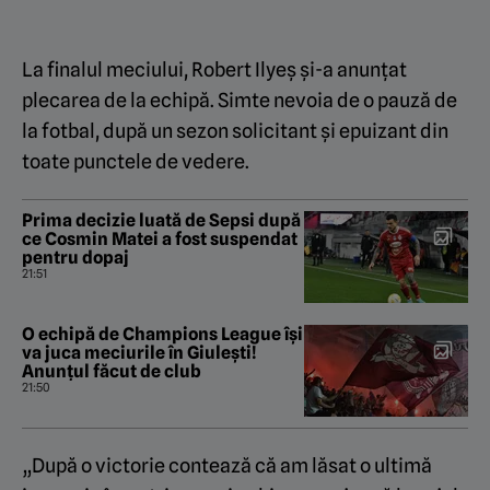
La finalul meciului, Robert Ilyeș și-a anunțat
plecarea de la echipă. Simte nevoia de o pauză de
la fotbal, după un sezon solicitant și epuizant din
toate punctele de vedere.
Prima decizie luată de Sepsi după
ce Cosmin Matei a fost suspendat
pentru dopaj
21:51
O echipă de Champions League își
va juca meciurile în Giulești!
Anunțul făcut de club
21:50
„După o victorie contează că am lăsat o ultimă