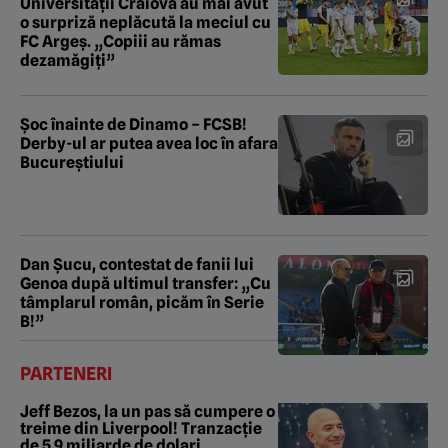
Universităţii Craiova au mai avut
o surpriză neplăcută la meciul cu
FC Argeş. „Copiii au rămas
dezamăgiţi”
Șoc înainte de Dinamo – FCSB!
Derby-ul ar putea avea loc în afara
Bucureștiului
Dan Șucu, contestat de fanii lui
Genoa după ultimul transfer: „Cu
tâmplarul român, picăm în Serie
B!”
PARTENERI
Jeff Bezos, la un pas să cumpere o
treime din Liverpool! Tranzacție
de 5,9 miliarde de dolari