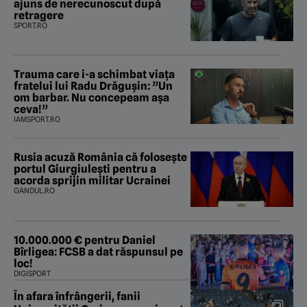
ajuns de nerecunoscut după
retragere
SPORT.RO
Trauma care i-a schimbat viața
fratelui lui Radu Drăgușin: ”Un
om barbar. Nu concepeam așa
ceva!”
IAMSPORT.RO
Rusia acuză România că folosește
portul Giurgiulești pentru a
acorda sprijin militar Ucrainei
GANDUL.RO
10.000.000 € pentru Daniel
Bîrligea: FCSB a dat răspunsul pe
loc!
DIGISPORT
În afara înfrângerii, fanii