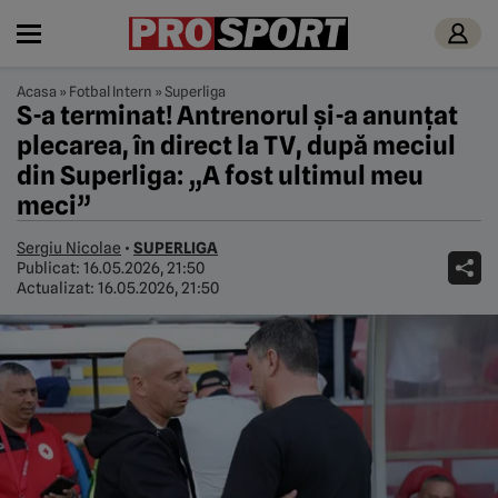
Acasa
»
Fotbal Intern
»
Superliga
S-a terminat! Antrenorul și-a anunțat
plecarea, în direct la TV, după meciul
din Superliga: „A fost ultimul meu
meci”
Sergiu Nicolae
•
SUPERLIGA
Publicat:
16.05.2026, 21:50
Actualizat:
16.05.2026, 21:50