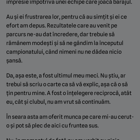
impresie împotriva unei echipe care joacă barajul.
Au și ei frustrarea lor, pentru că au simțit și ei ce
efort am depus. Rezultatele care au venit pe
parcurs ne-au dat încredere, dar trebuie să
rămânem modești și să ne gândim la începutul
campionatului, când nimeni nu ne dădea nicio
șansă.
Da, așa este, a fost ultimul meu meci. Nu știu, ar
trebui să scriu o carte ca să vă explic, așa că o să
țin pentru mine. A fost o înțelegere reciprocă, atât
eu, cât și clubul, nu am vrut să continuăm.
În seara asta am oferit munca pe care mi-au cerut-
o și pot să plec de aici cu fruntea sus.