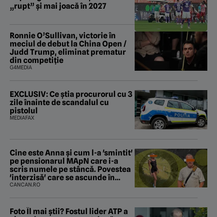
„rupt” și mai joacă în 2027
Ronnie O’Sullivan, victorie în
meciul de debut la China Open /
Judd Trump, eliminat prematur
din competiție
G4MEDIA
EXCLUSIV: Ce știa procurorul cu 3
zile înainte de scandalul cu
pistolul
MEDIAFAX
Cine este Anna și cum l-a 'smintit'
pe pensionarul MApN care i-a
scris numele pe stâncă. Povestea
'interzisă' care se ascunde în
spatele graffitiului de pe
CANCAN.RO
Transfăgărășan
Foto Îl mai știi? Fostul lider ATP a