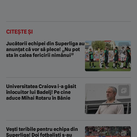
CITEȘTE ȘI
Jucătorii echipei din Superliga au
anunțat că vor să plece! „Nu pot
sta în calea fericirii nimănui”
Universitatea Craiova i-a găsit
înlocuitor lui Badelj! Pe cine
aduce Mihai Rotaru în Bănie
Vești teribile pentru echipa din
Superliga! Doi fotbaliști s-au