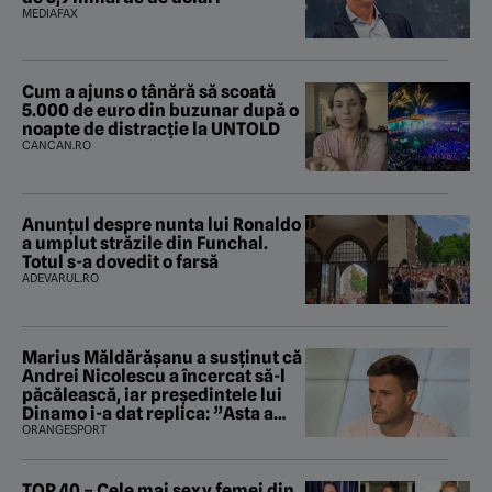
MEDIAFAX
Cum a ajuns o tânără să scoată
5.000 de euro din buzunar după o
noapte de distracție la UNTOLD
CANCAN.RO
Anunțul despre nunta lui Ronaldo
a umplut străzile din Funchal.
Totul s-a dovedit o farsă
ADEVARUL.RO
Marius Măldărăşanu a susţinut că
Andrei Nicolescu a încercat să-l
păcălească, iar preşedintele lui
Dinamo i-a dat replica: ”Asta a
fost istoria”
ORANGESPORT
TOP 40 – Cele mai sexy femei din