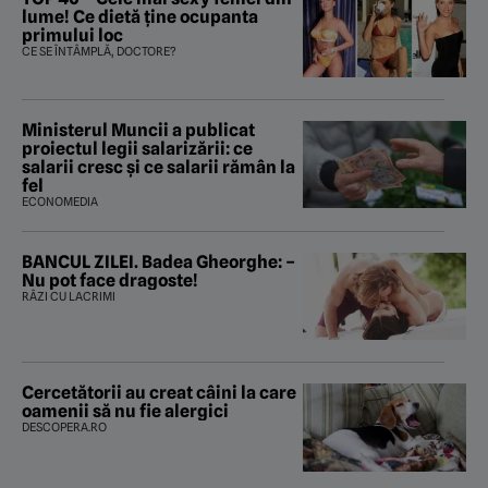
lume! Ce dietă ține ocupanta
primului loc
CE SE ÎNTÂMPLĂ, DOCTORE?
Ministerul Muncii a publicat
proiectul legii salarizării: ce
salarii cresc și ce salarii rămân la
fel
ECONOMEDIA
BANCUL ZILEI. Badea Gheorghe: –
Nu pot face dragoste!
RÂZI CU LACRIMI
Cercetătorii au creat câini la care
oamenii să nu fie alergici
DESCOPERA.RO