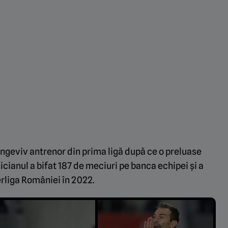
ngeviv antrenor din prima ligă după ce o preluase
cianul a bifat 187 de meciuri pe banca echipei și a
perliga României în 2022.