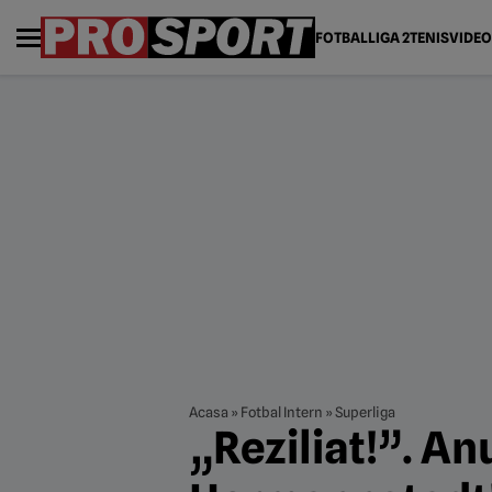
FOTBAL
LIGA 2
TENIS
VIDEO
Acasa
»
Fotbal Intern
»
Superliga
„Reziliat!”. An