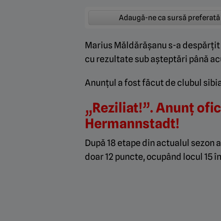
Adaugă-ne ca sursă preferată
Marius Măldărășanu s-a despărțit 
cu rezultate sub așteptări până a
Anunțul a fost făcut de clubul sibi
„Reziliat!”. Anunț ofi
Hermannstadt!
După 18 etape din actualul sezon 
doar 12 puncte, ocupând locul 15 î