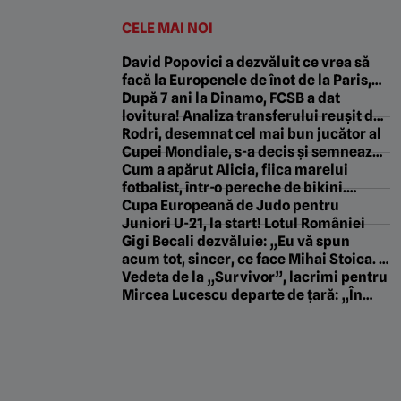
CELE MAI NOI
David Popovici a dezvăluit ce vrea să
facă la Europenele de înot de la Paris,
după ce a pus opt kilograme de masă
După 7 ani la Dinamo, FCSB a dat
musculară. „A început adrenalina!”
lovitura! Analiza transferului reușit de
roș-albaștri în ultimele ore: „Tehnică
Rodri, desemnat cel mai bun jucător al
specifică”. EXCLUSIV
Cupei Mondiale, s-a decis și semnează!
Impresarul său anunță: „E cea mai
Cum a apărut Alicia, fiica marelui
bună opțiune”
fotbalist, într-o pereche de bikini.
Internetul a explodat: „Zeiță superbă!”
Cupa Europeană de Judo pentru
Juniori U-21, la start! Lotul României
Gigi Becali dezvăluie: „Eu vă spun
acum tot, sincer, ce face Mihai Stoica. E
prima oară când o zic”
Vedeta de la „Survivor”, lacrimi pentru
Mircea Lucescu departe de țară: „În
acel moment am plâns”