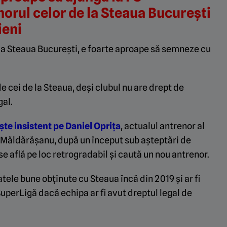
rul celor de la Steaua București
ieni
 la Steaua București, e foarte aproape să semneze cu
e cei de la Steaua, deși clubul nu are drept de
al.
te insistent pe Daniel Oprița
, actualul antrenor al
us Măldărășanu, după un început sub așteptări de
e află pe loc retrogradabil și caută un nou antrenor.
tele bune obținute cu Steaua încă din 2019 și ar fi
perLigă dacă echipa ar fi avut dreptul legal de