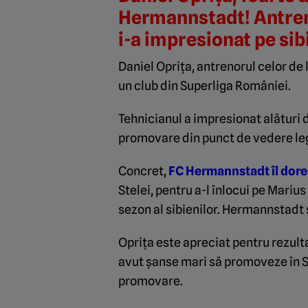
Hermannstadt! Antreno
i-a impresionat pe sib
Daniel Oprița, antrenorul celor de
un club din Superliga României.
Tehnicianul a impresionat alături d
promovare din punct de vedere leg
Concret,
FC Hermannstadt îl doreș
Stelei, pentru a-l înlocui pe Mari
sezon al sibienilor. Hermannstadt s
Oprița este apreciat pentru rezulta
avut șanse mari să promoveze în Su
promovare.