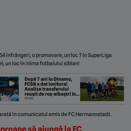
, 54 înfrângeri, o promovare, un loc 7 în SuperLiga
 un loc în inima fotbalului sibian!
După 7 ani la Dinamo,
FCSB a dat lovitura!
Analiza transferului
reușit de roș-albaștri în
ultimele ore: „Tehnică
09:00
specifică”. EXCLUSIV
 arată în comunicatul emis de FC Hermannstadt.
aproape să ajungă la FC