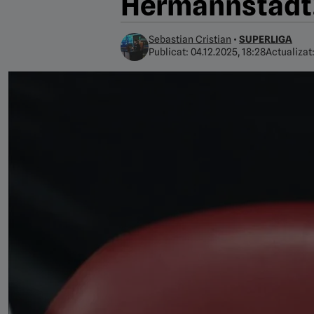
Hermannstadt
Sebastian Cristian
•
SUPERLIGA
Publicat:
04.12.2025, 18:28
Actualizat