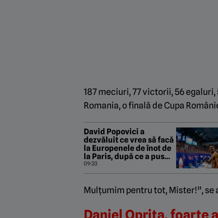
187 meciuri, 77 victorii, 56 egaluri
Romania, o finală de Cupa României,
David Popovici a
dezvăluit ce vrea să facă
la Europenele de înot de
la Paris, după ce a pus
opt kilograme de masă
09:33
musculară. „A început
adrenalina!”
Mulțumim pentru tot, Mister!”, se
Daniel Oprița, foarte 