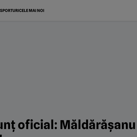
SPORTURI
CELE MAI NOI
unț oficial: Măldărășanu 