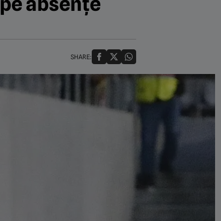
a pe absențe
SHARE: