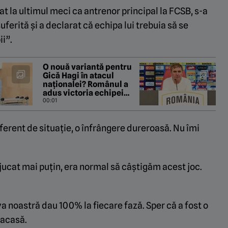
flat la ultimul meci ca antrenor principal la FCSB, s-a
erită și a declarat că echipa lui trebuia să se
ii”.
O nouă variantă pentru
Gică Hagi în atacul
naționalei? Românul a
adus victoria echipei
sale în Europa League
00:01
ferent de situație, o înfrângere dureroasă. Nu îmi
 jucat mai puțin, era normal să câștigăm acest joc.
a noastră dau 100% la fiecare fază. Sper că a fost o
 acasă.