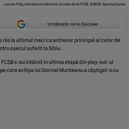
Lucian Filip, antrenorul interimar al celor de la FCSB. SURSĂ: Sportpictures
Urmărește-ne în Discover
e râs la ultimul meci ca antrenor principal al celor de
tru eșecul suferit la Sibiu.
CSB s-au întâlnit în ultima etapă din play-out-ul
ă pe care echipa lui Dorinel Munteanu a câștigat-o cu