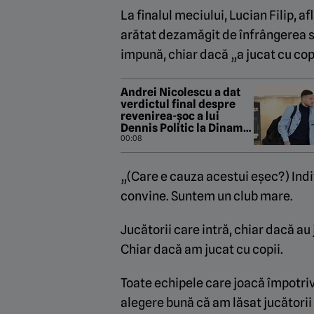
La finalul meciului, Lucian Filip, a
arătat dezamăgit de înfrângerea suf
impună, chiar dacă „a jucat cu cop
Andrei Nicolescu a dat
verdictul final despre
revenirea-șoc a lui
Dennis Politic la Dinamo:
„Asta vrem noi!”
00:08
„(Care e cauza acestui eșec?) Indi
convine. Suntem un club mare.
Jucătorii care intră, chiar dacă au
Chiar dacă am jucat cu copii.
Toate echipele care joacă împotriv
alegere bună că am lăsat jucătorii