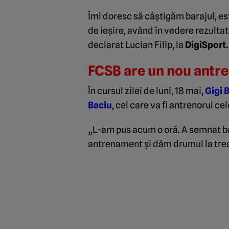
Îmi doresc să câștigăm barajul, es
de ieșire, având în vedere rezulta
declarat Lucian Filip, la
DigiSport.
FCSB are un nou antr
În cursul zilei de luni, 18 mai,
Gigi 
Baciu
, cel care va fi antrenorul ce
„L-am pus acum o oră. A semnat băi
antrenament și dăm drumul la trea