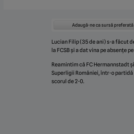
Adaugă-ne ca sursă preferată
Lucian Filip (35 de ani) s-a făcut d
la FCSB și a dat vina pe absențe pen
Reamintim că FC Hermannstadt și F
Superligii României, într-o partid
scorul de 2-0.