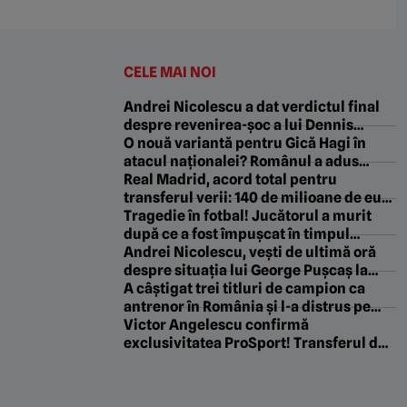
CELE MAI NOI
Andrei Nicolescu a dat verdictul final
despre revenirea-șoc a lui Dennis
Politic la Dinamo: „Asta vrem noi!”
O nouă variantă pentru Gică Hagi în
atacul naționalei? Românul a adus
victoria echipei sale în Europa League
Real Madrid, acord total pentru
transferul verii: 140 de milioane de euro
sumă de transfer și contract pe 5 ani!
Tragedie în fotbal! Jucătorul a murit
după ce a fost împușcat în timpul
meciului
Andrei Nicolescu, vești de ultimă oră
despre situația lui George Pușcaș la
Dinamo: „A avut niște complicații!”
A câștigat trei titluri de campion ca
antrenor în România și l-a distrus pe
Florin Tănase pentru conflictul cu
Victor Angelescu confirmă
Baciu: „Nu-l aduceam niciodată înapoi!
exclusivitatea ProSport! Transferul de
Îl lăsai să se chinuie”
la Genoa la Rapid intră în linie dreaptă