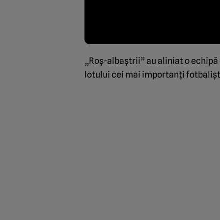
„Roș-albaștrii” au aliniat o echipă
lotului cei mai importanți fotbaliș