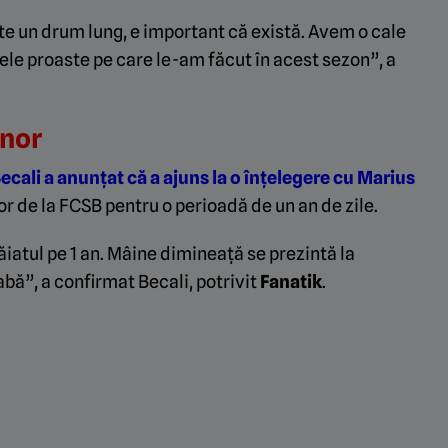
te un drum lung, e important că există. Avem o cale
tele proaste pe care le-am făcut în acest sezon”, a
enor
Becali a anunțat că a ajuns la o înțelegere cu Marius
lor de la FCSB pentru o perioadă de un an de zile.
atul pe 1 an. Mâine dimineață se prezintă la
bă”, a confirmat Becali, potrivit
Fanatik
.