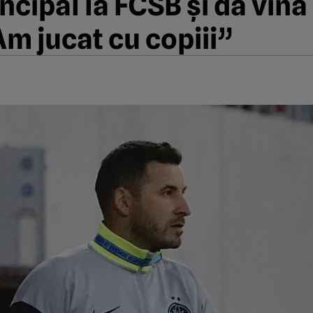
ncipal la FCSB și dă vin
Am jucat cu copiii”