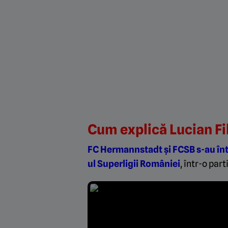
Cum explică Lucian Fil
FC Hermannstadt și FCSB s-au întâl
ul Superligii României
, într-o par