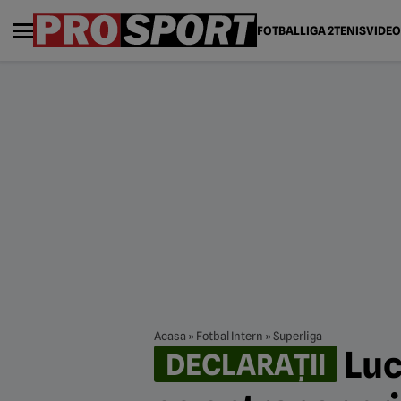
FOTBAL
LIGA 2
TENIS
VIDEO
Acasa
»
Fotbal Intern
»
Superliga
Luci
DECLARAȚII