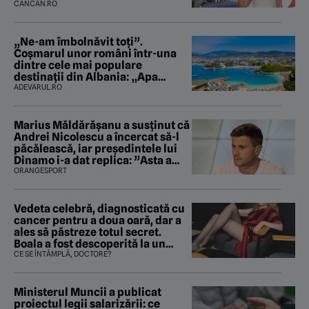
CANCAN.RO
„Ne-am îmbolnăvit toți”.
Coșmarul unor români într-una
dintre cele mai populare
destinații din Albania: „Apa
mirosea a canalizare”
ADEVARUL.RO
Marius Măldărăşanu a susţinut că
Andrei Nicolescu a încercat să-l
păcălească, iar preşedintele lui
Dinamo i-a dat replica: ”Asta a
fost istoria”
ORANGESPORT
Vedeta celebră, diagnosticată cu
cancer pentru a doua oară, dar a
ales să păstreze totul secret.
Boala a fost descoperită la un
control de rutină
CE SE ÎNTÂMPLĂ, DOCTORE?
Ministerul Muncii a publicat
proiectul legii salarizării: ce