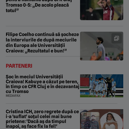
Tromso 0-5: „De acolo pleacă
totul”
Filipe Coelho continuă să șocheze
la interviurile de după meciurile
din Europa ale Universității
Craiova: „Rezultatul e bun!”
PARTENERI
Șoc în meciul Universității
Craiova! Kabuye a căzut pe teren,
în timp ce CFR Cluj e în dezavantaj
cu Tromso
MEDIAFAX
Cristina ICH, zero regrete după ce
i-a 'suflat' soțul celei mai bune
prietene: 'Dacă aș da timpul
înapoi, aș face fix la fel!'