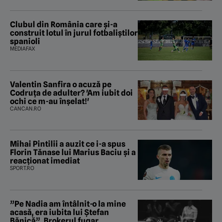
Clubul din România care și-a
construit lotul în jurul fotbaliștilor
spanioli
MEDIAFAX
Valentin Sanfira o acuză pe
Codruța de adulter? 'Am iubit doi
ochi ce m-au înșelat!'
CANCAN.RO
Mihai Pintilii a auzit ce i-a spus
Florin Tănase lui Marius Baciu și a
reacționat imediat
SPORT.RO
”Pe Nadia am întâlnit-o la mine
acasă, era iubita lui Ștefan
Bănică”. Brokerul fugar