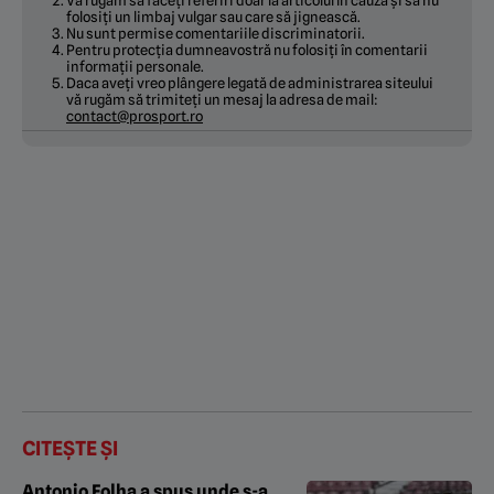
Vă rugăm să faceți referiri doar la articolul în cauză și să nu
folosiți un limbaj vulgar sau care să jignească.
Nu sunt permise comentariile discriminatorii.
Pentru protecția dumneavostră nu folosiți în comentarii
informații personale.
Daca aveți vreo plângere legată de administrarea siteului
vă rugăm să trimiteți un mesaj la adresa de mail:
contact@prosport.ro
CITEȘTE ȘI
Antonio Folha a spus unde s-a