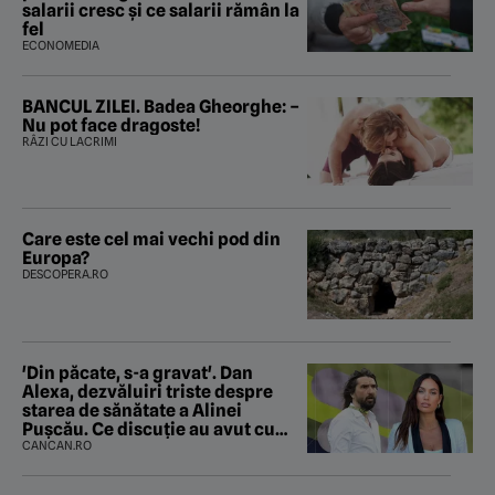
salarii cresc și ce salarii rămân la
fel
ECONOMEDIA
BANCUL ZILEI. Badea Gheorghe: –
Nu pot face dragoste!
RÂZI CU LACRIMI
Care este cel mai vechi pod din
Europa?
DESCOPERA.RO
'Din păcate, s-a gravat'. Dan
Alexa, dezvăluiri triste despre
starea de sănătate a Alinei
Pușcău. Ce discuție au avut cu
două zile în urmă
CANCAN.RO