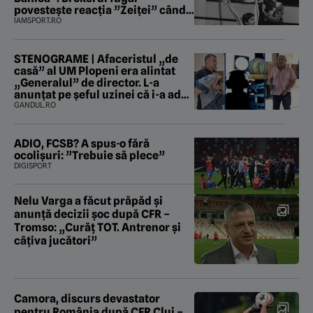
povestește reacția ”Zeiței” când
i-a intrat în baie
IAMSPORT.RO
STENOGRAME | Afaceristul „de
casă” al UM Plopeni era alintat
„Generalul” de director. L-a
anunțat pe șeful uzinei că i-a adus
„subțireanu, așa”
GANDUL.RO
ADIO, FCSB? A spus-o fără
ocolișuri: ”Trebuie să plece”
DIGISPORT
Nelu Varga a făcut prăpăd și
anunță decizii șoc după CFR –
Tromso: „Curăț TOT. Antrenor și
câțiva jucători”
Camora, discurs devastator
pentru România după CFR Cluj –