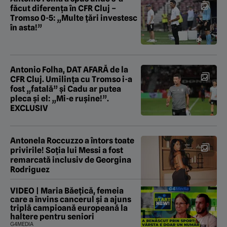
făcut diferența în CFR Cluj –
Tromso 0-5: „Multe țări investesc
în asta!”
Antonio Folha, DAT AFARĂ de la
CFR Cluj. Umilința cu Tromso i-a
fost „fatală” și Cadu ar putea
pleca și el: „Mi-e rușine!”.
EXCLUSIV
Antonela Roccuzzo a întors toate
privirile! Soția lui Messi a fost
remarcată inclusiv de Georgina
Rodriguez
VIDEO | Maria Băețică, femeia
care a învins cancerul și a ajuns
triplă campioană europeană la
haltere pentru seniori
G4MEDIA