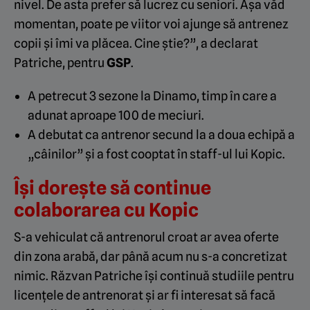
nivel. De asta prefer să lucrez cu seniori. Așa văd
momentan, poate pe viitor voi ajunge să antrenez
copii și îmi va plăcea. Cine știe?”, a declarat
Patriche, pentru
GSP
.
A petrecut 3 sezone la Dinamo, timp în care a
adunat aproape 100 de meciuri.
A debutat ca antrenor secund la a doua echipă a
„câinilor” și a fost cooptat în staff-ul lui Kopic.
Își dorește să continue
colaborarea cu Kopic
S-a vehiculat că antrenorul croat ar avea oferte
din zona arabă, dar până acum nu s-a concretizat
nimic. Răzvan Patriche își continuă studiile pentru
licențele de antrenorat și ar fi interesat să facă