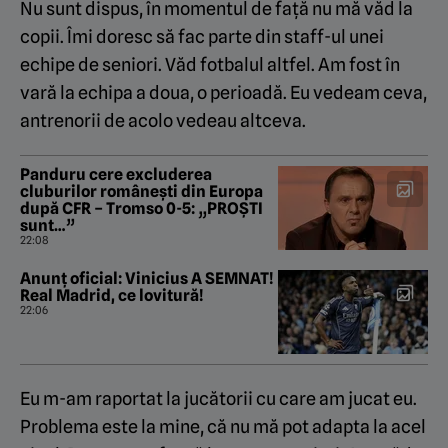
Nu sunt dispus, în momentul de față nu mă văd la
copii. Îmi doresc să fac parte din staff-ul unei
echipe de seniori. Văd fotbalul altfel. Am fost în
vară la echipa a doua, o perioadă. Eu vedeam ceva,
antrenorii de acolo vedeau altceva.
Panduru cere excluderea
cluburilor românești din Europa
după CFR – Tromso 0-5: „PROȘTI
sunt…”
22:08
Anunț oficial: Vinicius A SEMNAT!
Real Madrid, ce lovitură!
22:06
Eu m-am raportat la jucătorii cu care am jucat eu.
Problema este la mine, că nu mă pot adapta la acel