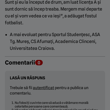
Sunt și eu la început de drum, am luat licența A și
sunt dornic să încep treaba. Mergem mai departe
cu el și vom vedea ce va ieși”, a adăugat fostul
fotbalist.
A mai evoluat pentru Sportul Studențesc, ASA
Tg. Mureș, CS Afumați, Academica Clinceni,
Universitatea Craiova.
Comentarii
0
LASĂ UN RĂSPUNS
Trebuie să fii
autentificat
pentru a publica un
comentariu.
Nu folosiți cuvinte care să aducă o vătămare morală
celorlalte persoane care comentează.