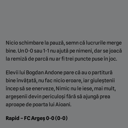
Nicio schimbare la pauză, semn că lucrurile merge
bine. Un 0-0 sau 1-1 nu ajută pe nimeni, dar se joacă
la remiză de parcă nu ar fi trei puncte puse în joc.
Elevii lui Bogdan Andone pare că au o partitură
bine învățată, nu fac nicio eroare, iar giuleștenii
încep să se enerveze, Nimic nu le iese, mai mult,
argeșenii devin periculoși fără să ajungă prea
aproape de poarta lui Aioani.
Rapid – FC Argeș 0-0 (0-0)