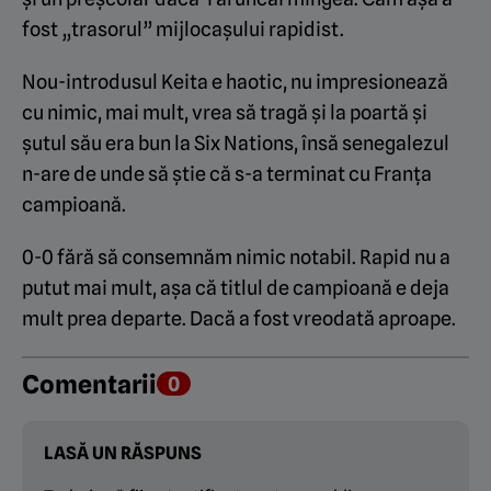
fost „trasorul” mijlocașului rapidist.
Nou-introdusul Keita e haotic, nu impresionează
cu nimic, mai mult, vrea să tragă și la poartă și
șutul său era bun la Six Nations, însă senegalezul
n-are de unde să știe că s-a terminat cu Franța
campioană.
0-0 fără să consemnăm nimic notabil. Rapid nu a
putut mai mult, așa că titlul de campioană e deja
mult prea departe. Dacă a fost vreodată aproape.
Comentarii
0
LASĂ UN RĂSPUNS