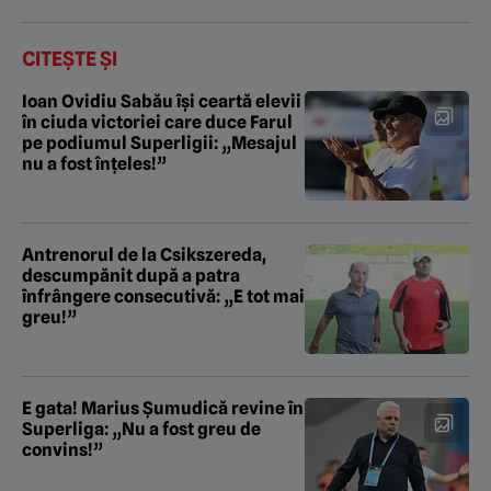
CITEȘTE ȘI
Ioan Ovidiu Sabău își ceartă elevii
în ciuda victoriei care duce Farul
pe podiumul Superligii: „Mesajul
nu a fost înțeles!”
Antrenorul de la Csikszereda,
descumpănit după a patra
înfrângere consecutivă: „E tot mai
greu!”
E gata! Marius Șumudică revine în
Superliga: „Nu a fost greu de
convins!”