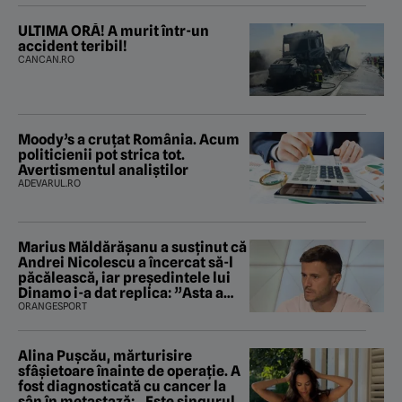
ULTIMA ORĂ! A murit într-un
accident teribil!
CANCAN.RO
Moody’s a cruțat România. Acum
politicienii pot strica tot.
Avertismentul analiștilor
ADEVARUL.RO
Marius Măldărăşanu a susţinut că
Andrei Nicolescu a încercat să-l
păcălească, iar preşedintele lui
Dinamo i-a dat replica: ”Asta a
fost istoria”
ORANGESPORT
Alina Pușcău, mărturisire
sfâșietoare înainte de operație. A
fost diagnosticată cu cancer la
sân în metastază: „Este singurul