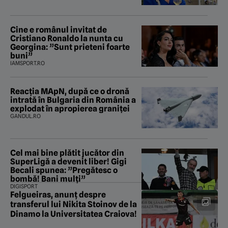
Cine e românul invitat de
Cristiano Ronaldo la nunta cu
Georgina: ”Sunt prieteni foarte
buni”
IAMSPORT.RO
Reacția MApN, după ce o dronă
intrată în Bulgaria din România a
explodat în apropierea graniței
GANDUL.RO
Cel mai bine plătit jucător din
SuperLigă a devenit liber! Gigi
Becali spunea: ”Pregătesc o
bombă! Bani mulți”
DIGISPORT
Felgueiras, anunț despre
transferul lui Nikita Stoinov de la
Dinamo la Universitatea Craiova!