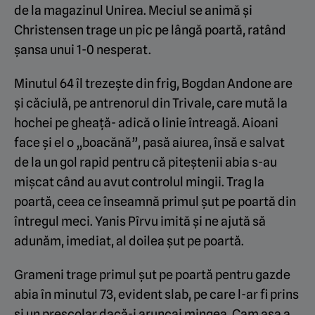
de la magazinul Unirea. Meciul se animă și
Christensen trage un pic pe lângă poartă, ratând
șansa unui 1-0 nesperat.
Minutul 64 îl trezește din frig, Bogdan Andone are
și căciulă, pe antrenorul din Trivale, care mută la
hochei pe gheață- adică o linie întreagă. Aioani
face și el o „boacănă”, pasă aiurea, însă e salvat
de la un gol rapid pentru că piteștenii abia s-au
mișcat când au avut controlul mingii. Trag la
poartă, ceea ce înseamnă primul șut pe poartă din
întregul meci. Yanis Pîrvu imită și ne ajută să
adunăm, imediat, al doilea șut pe poartă.
Grameni trage primul șut pe poartă pentru gazde
abia în minutul 73, evident slab, pe care l-ar fi prins
și un preșcolar dacă-i aruncai mingea. Cam așa a