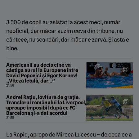
3.500 de copii au asistat la acest meci, număr
neoficial, dar măcar auzim ceva din tribune, nu
cântece, nu scandări, dar măcar e zarvă. Și asta e
bine.
Americanii au decis cine va
câștiga aurul la Europene între
David Popovici și Egor Kornev!
„Viteză letală, dar…”
21:58
Andrei Rațiu, lovitura de grație.
Transferul românului la Liverpool,
aproape imposibil după ce FC
Barcelona şi-a dat acordul
21:55
La Rapid, apropo de Mircea Lucescu – de ceea ce a