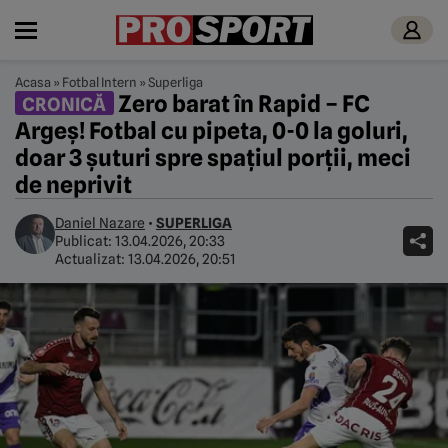
Acasa
»
Fotbal Intern
»
Superliga
Zero barat în Rapid – FC
CRONICĂ
Argeș! Fotbal cu pipeta, 0-0 la goluri,
doar 3 șuturi spre spațiul porții, meci
de neprivit
Daniel Nazare
•
SUPERLIGA
Publicat:
13.04.2026, 20:33
Actualizat:
13.04.2026, 20:51