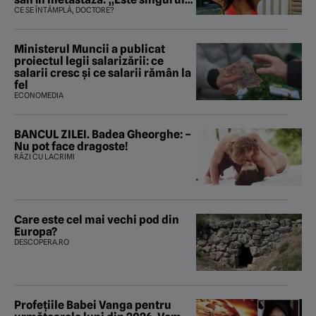
tratament care o să mă ajute să
CE SE ÎNTÂMPLĂ, DOCTORE?
îmi salvez viața”
Ministerul Muncii a publicat
proiectul legii salarizării: ce
salarii cresc și ce salarii rămân la
fel
ECONOMEDIA
BANCUL ZILEI. Badea Gheorghe: –
Nu pot face dragoste!
RÂZI CU LACRIMI
Care este cel mai vechi pod din
Europa?
DESCOPERA.RO
Profețiile Babei Vanga pentru