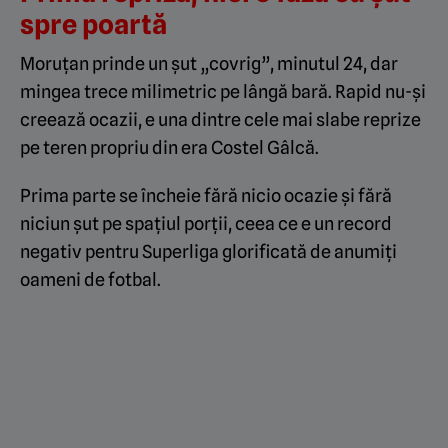
spre poartă
Moruțan prinde un șut „covrig”, minutul 24, dar
mingea trece milimetric pe lângă bară. Rapid nu-și
creează ocazii, e una dintre cele mai slabe reprize
pe teren propriu din era Costel Gâlcă.
Prima parte se încheie fără nicio ocazie și fără
niciun șut pe spațiul porții, ceea ce e un record
negativ pentru Superliga glorificată de anumiți
oameni de fotbal.