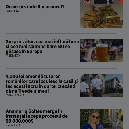
De ce își vinde Rusia aurul?
G4MEDIA
Surprinzător: cea mai ieftină bere
și cea mai scumpă bere NU se
găsesc în Europa
MEDIAFAX
4.000 lei amendă tuturor
românilor care locuiesc la casă și
fac acest lucru în curte, crezând
că nu îi vede nimeni
CANCAN.RO
Anamaria Goltes merge în
instanță! Începe procesul de
50.000.000$
SPORT.RO