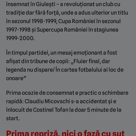
însemnat în Giulești – a revoluționat un club cu
tradiție dar fără forță, unde a adus ulterior un titlu
în sezonul 1998-1999, Cupa României în sezonul
1997-1998 și Supercupa României în stagiunea
1999-2000.
În timpul partidei, un mesaj emoționant a fost
afișat din tribune de copii: „Fluier final, dar
legenda nu dispare/ În cartea fotbalului ai loc de
onoare”
Prima ocazie de consemnat e practic o schimbare
rapidă: Claudiu Micovschi s-a accidentat şi e
înlocuit de Costinel Tofan la doar 5 minute de la
start.
Prima repriză, nici o fază cu șut