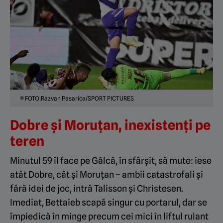
© FOTO:Razvan Pasarica/SPORT PICTURES
Dobre și Moruțan, inexistenți pe
teren
Minutul 59 îl face pe Gâlcă, în sfârșit, să mute: iese
atât Dobre, cât și Moruțan – ambii catastrofali și
fără idei de joc, intră Talisson și Christesen.
Imediat, Bettaieb scapă singur cu portarul, dar se
împiedică în minge precum cei mici în liftul rulant