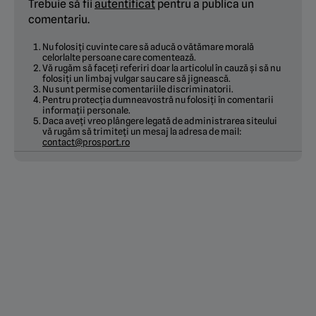
Trebuie să fii
autentificat
pentru a publica un
comentariu.
Nu folosiți cuvinte care să aducă o vătămare morală
celorlalte persoane care comentează.
Vă rugăm să faceți referiri doar la articolul în cauză și să nu
folosiți un limbaj vulgar sau care să jignească.
Nu sunt permise comentariile discriminatorii.
Pentru protecția dumneavostră nu folosiți în comentarii
informații personale.
Daca aveți vreo plângere legată de administrarea siteului
vă rugăm să trimiteți un mesaj la adresa de mail:
contact@prosport.ro