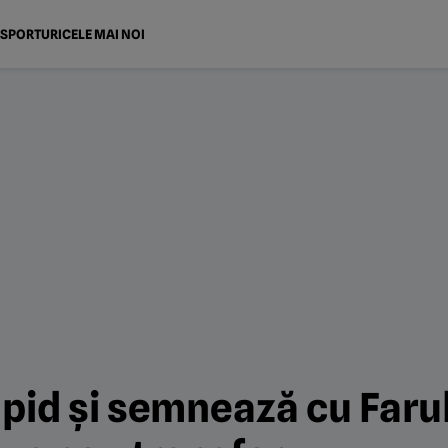
SPORTURI
CELE MAI NOI
apid și semnează cu Faru