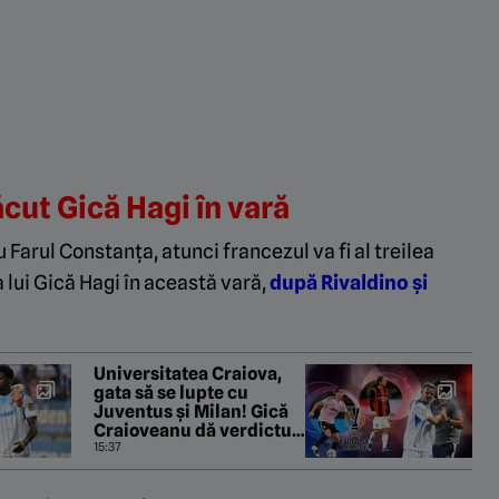
ăcut Gică Hagi în vară
arul Constanța, atunci francezul va fi al treilea
lui Gică Hagi în această vară,
după Rivaldino și
Universitatea Craiova,
gata să se lupte cu
Juventus și Milan! Gică
Craioveanu dă verdictul
dacă se trece de KuPS:
15:37
„Mi-e frică doar de noi!”.
EXCLUSIV