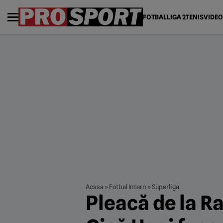
FOTBAL
LIGA 2
TENIS
VIDEO
Acasa
»
Fotbal Intern
»
Superliga
Pleacă de la R