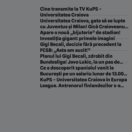
Cine transmite la TV KuPS –
Universitatea Craiova
Universitatea Craiova, gata să se lupte
cu Juventus și Milan! Gică Craioveanu
dă verdictul dacă se trece de KuPS:
Apare o nouă „bijuterie” de stadion!
„Mi-e frică doar de noi!”. EXCLUSIV
Investiția gigant: primele imagini
Gigi Becali, decizie fără precedent la
FCSB: „Asta am auzit!”
Planul lui Gigi Becali, zdrobit din
Bundesliga! Jovo Lukic, la un pas de
transferul vieții
Ce a descoperit spaniolul venit la
București pe un salariu lunar de 13.000
de euro: „Aici, dacă plouă puțin, toate
KuPS – Universitatea Craiova în Europa
străzile sunt pline de bălți. Și apoi, cu
League. Antrenorul finlandezilor s-a
traficul care este…”
apucat de meseria asta la 17 ani și
gestionează împotriva oltenilor un lot
cu 14 naționalități diferite!