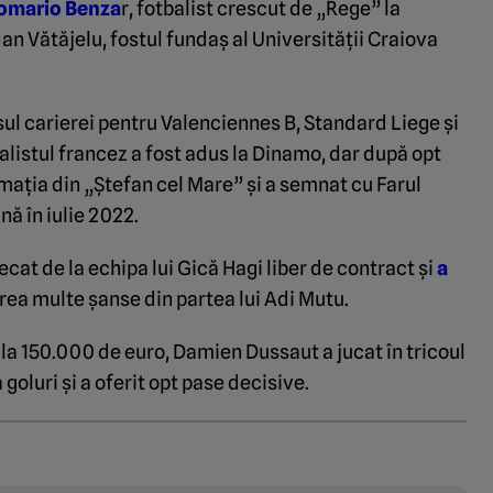
 Romario Benza
r, fotbalist crescut de „Rege” la
an Vătăjelu, fostul fundaș al Universității Craiova
ul carierei pentru Valenciennes B, Standard Liege și
balistul francez a fost adus la Dinamo, dar după opt
ormația din „Ștefan cel Mare” și a semnat cu Farul
nă în iulie 2022.
ecat de la echipa lui Gică Hagi liber de contract și
a
prea multe șanse din partea lui Adi Mutu.
 la 150.000 de euro, Damien Dussaut a jucat în tricoul
 goluri și a oferit opt pase decisive.