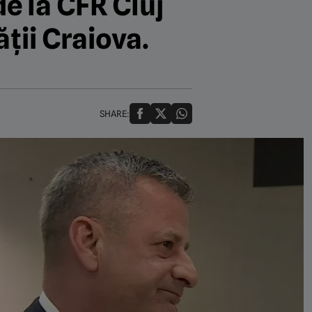
de la CFR Cluj
ății Craiova.
SHARE: