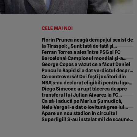
CELE MAI NOI
Florin Prunea neagă derapajul sexist de
la Tiraspol: „Sunt tată de fată și…
Ferran Torres a ales între PSG și FC
Barcelona! Campionul mondial și-a
anunțat decizia
George Copos a văzut ce a făcut Daniel
Pancu la Rapid și a dat verdictul despre
el: „Atât!”
Ce controversă! Doi foști jucători din
NBA s-au declarat eligibili pentru liga
feminină americană WNBA
Diego Simeone a rupt tăcerea despre
transferul lui Julian Alvarez la FC
Barcelona: „A spus-o clar!”
Ca să-l aducă pe Marius Șumudică,
Nelu Varga i-a dat o lovitură grea lui
Daniel Pancu! A plătit totul pentru
Apare un nou stadion în circuitul
fotbalist
Superligii! S-au instalat mii de scaune,
se reface gazonul și este gata și
nocturna: „Au mai cerut o lună în plus”.