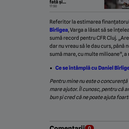
fată și…
17:50
Referitor la estimarea finanțatorul
Bîrligea
, Varga a lăsat să se înțel
sumă record pentru CFR Cluj. „Are 
dar nu vreau să le dau curs, până n
sumă mare, cu multe milioane”, a 
Ce se întâmplă cu Daniel Bîrlig
Pentru mine nu este o concurență (
mare ajutor. Îl cunosc, pentru că am
bun și cred că ne poate ajuta foart
Comentarii
0