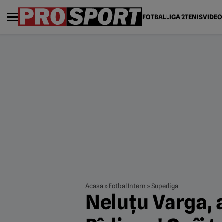
FOTBAL
LIGA 2
TENIS
VIDEO
Acasa
»
Fotbal Intern
»
Superliga
Neluțu Varga, 