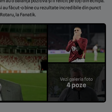
 au o balanță pozitivă și îi felicit pe toți din echipă.
au făcut-o bine cu rezultate incredibile din punct
Rotaru, la Fanatik.
Vezi galeria foto
4 poze