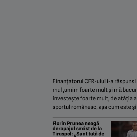
Finanțatorul CFR-ului i-a răspuns 
mulțumim foarte mult şi mǎ bucur 
investește foarte mult, de atâția an
sportul românesc, așa cum este ș
Florin Prunea neagă
derapajul sexist de la
Tiraspol: „Sunt tată de