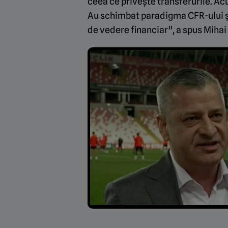
ceea ce privește transferurile. Acum
Au schimbat paradigma CFR-ului și 
de vedere financiar”, a spus Mihai 