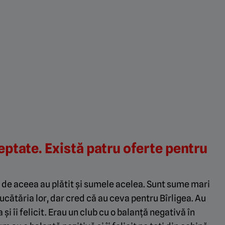
ptate. Există patru oferte pentru
ă de aceea au plătit și sumele acelea. Sunt sume mari
ătăria lor, dar cred că au ceva pentru Bîrligea. Au
 și îi felicit. Erau un club cu o balanță negativă în