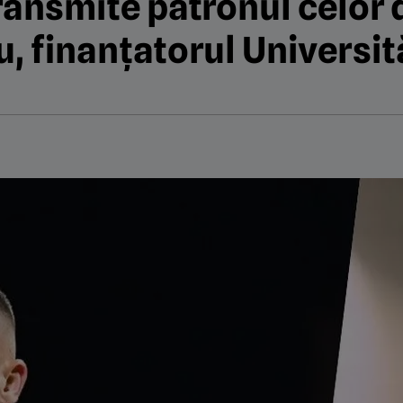
 transmite patronul celor 
u, finanțatorul Universit