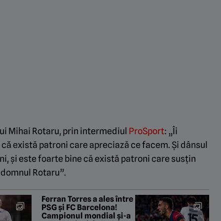
lui Mihai Rotaru, prin intermediul
ProSport
: „Îi
cǎ există patroni care apreciază ce facem. Și dânsul
i, și este foarte bine că există patroni care susțin
i domnul Rotaru”.
Ferran Torres a ales între
PSG și FC Barcelona!
Campionul mondial și-a