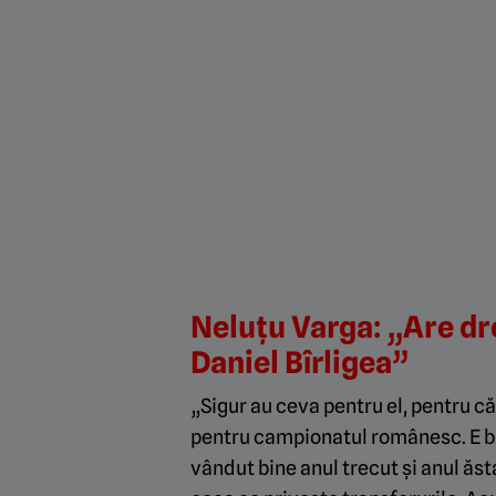
Neluțu Varga: „Are dre
Daniel Bîrligea”
„Sigur au ceva pentru el, pentru c
pentru campionatul românesc. E buc
vândut bine anul trecut și anul ăsta