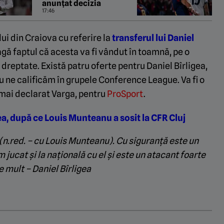
anunțat decizia
17:46
ui din Craiova cu referire la
transferul lui Daniel
eagă faptul că acesta va fi vândut în toamnă, pe o
dreptate. Există patru oferte pentru Daniel Bîrligea,
u ne calificăm în grupele Conference League. Va fi o
mai declarat Varga, pentru
ProSport
.
ea, după ce Louis Munteanu a sosit la CFR Cluj
n.red. – cu Louis Munteanu). Cu siguranță este un
 jucat și la națională cu el și este un atacant foarte
e mult – Daniel Bîrligea