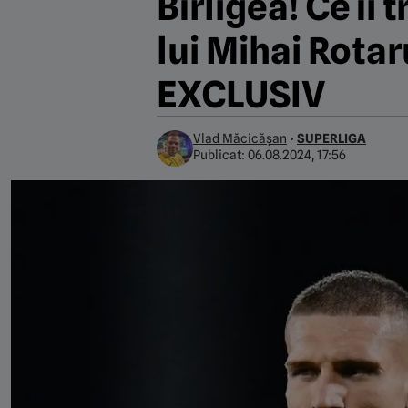
Bîrligea! Ce îi
lui Mihai Rotar
EXCLUSIV
Vlad Măcicășan
•
SUPERLIGA
Publicat:
06.08.2024, 17:56