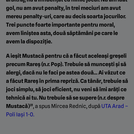
gol, nu am avut penalty, în trei meciuri am avut
mereu penalty-uri, care au decis soarta jocurilor.
Trei puncte foarte importante pentru moral,
avem liniștea asta, două săptămâni pe care le
avem la dispoziție.
A ieșit Mustacă pentru că a făcut aceleași greșeli
precum Rareș (n.r. Pop). Trebuie să muncești și să
alergi, dacă nu le faci pe astea două… Ai văzut ce
a făcut Rareș în prima repriză. Ca tânăr, trebuie să
joci simplu, să joci eficient, nu veni să îmi arăți ce
tehnică ai tu. Nu trebuie să se supere (n.r. despre
Mustacă)”
, a spus Mircea Rednic, după
UTA Arad –
Poli Iași 1-0.