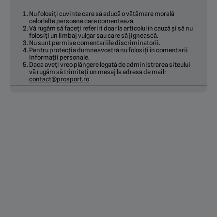
Nu folosiți cuvinte care să aducă o vătămare morală
celorlalte persoane care comentează.
Vă rugăm să faceți referiri doar la articolul în cauză și să nu
folosiți un limbaj vulgar sau care să jignească.
Nu sunt permise comentariile discriminatorii.
Pentru protecția dumneavostră nu folosiți în comentarii
informații personale.
Daca aveți vreo plângere legată de administrarea siteului
vă rugăm să trimiteți un mesaj la adresa de mail:
contact@prosport.ro