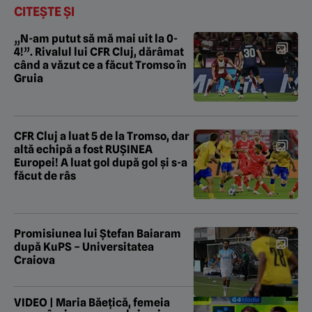
CITEȘTE ȘI
„N-am putut să mă mai uit la 0-
4!”. Rivalul lui CFR Cluj, dărâmat
când a văzut ce a făcut Tromso în
Gruia
CFR Cluj a luat 5 de la Tromso, dar
altă echipă a fost RUȘINEA
Europei! A luat gol după gol și s-a
făcut de râs
Promisiunea lui Ștefan Baiaram
după KuPS – Universitatea
Craiova
VIDEO | Maria Băețică, femeia