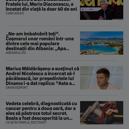
Fratele lui, Mario Diaconescu, a
încetat din viață la doar 60 de ani
CANCAN.RO
„Ne-am îmbolnăvit toți”.
Coșmarul unor români într-una
dintre cele mai populare
destinații din Albania: „Apa
mirosea a canalizare”
ADEVARUL.RO
Marius Măldărăşanu a susţinut că
Andrei Nicolescu a încercat să-l
păcălească, iar preşedintele lui
Dinamo i-a dat replica: ”Asta a
fost istoria”
ORANGESPORT
Vedeta celebră, diagnosticată cu
cancer pentru a doua oară, dar a
ales să păstreze totul secret.
Boala a fost descoperită la un
control de rutină
CE SE ÎNTÂMPLĂ, DOCTORE?