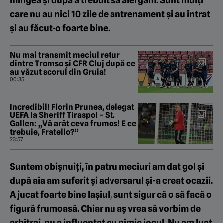
mingea și după a trebuit să alergăm. Sunt mulți
care nu au nici 10 zile de antrenament și au intrat
și au făcut-o foarte bine.
Nu mai transmit meciul retur
dintre Tromso și CFR Cluj după ce
au văzut scorul din Gruia!
00:35
Incredibil! Florin Prunea, delegat
UEFA la Sheriff Tiraspol – St.
Gallen: „Vă arăt ceva frumos! E ce
trebuie, Fratello?”
23:57
Suntem obișnuiți, în patru meciuri am dat gol și
după aia am suferit și adversarul și-a creat ocazii.
A jucat foarte bine Iașiul, sunt sigur că o să facă o
figură frumoasă. Chiar nu aș vrea să vorbim de
arbitraj, nu a influențat cu nimic jocul. Nu am luat