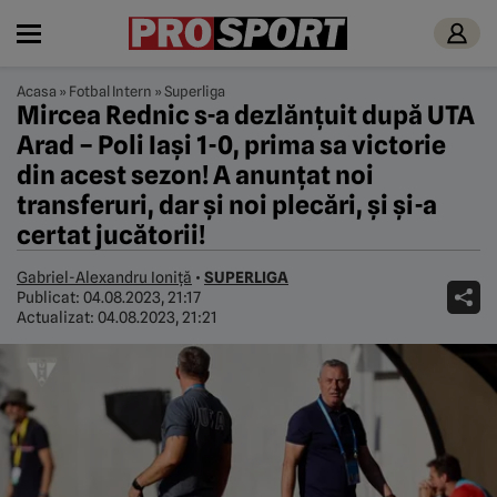
Acasa
»
Fotbal Intern
»
Superliga
Mircea Rednic s-a dezlănțuit după UTA
Arad – Poli Iași 1-0, prima sa victorie
din acest sezon! A anunțat noi
transferuri, dar și noi plecări, și și-a
certat jucătorii!
Gabriel-Alexandru Ioniță
•
SUPERLIGA
Publicat:
04.08.2023, 21:17
Actualizat:
04.08.2023, 21:21