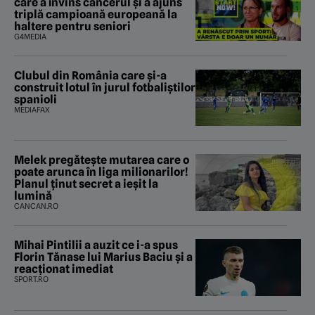
care a învins cancerul și a ajuns
triplă campioană europeană la
haltere pentru seniori
G4MEDIA
Clubul din România care și-a
construit lotul în jurul fotbaliștilor
spanioli
MEDIAFAX
Melek pregătește mutarea care o
poate arunca în liga milionarilor!
Planul ținut secret a ieșit la
lumină
CANCAN.RO
Mihai Pintilii a auzit ce i-a spus
Florin Tănase lui Marius Baciu și a
reacționat imediat
SPORT.RO