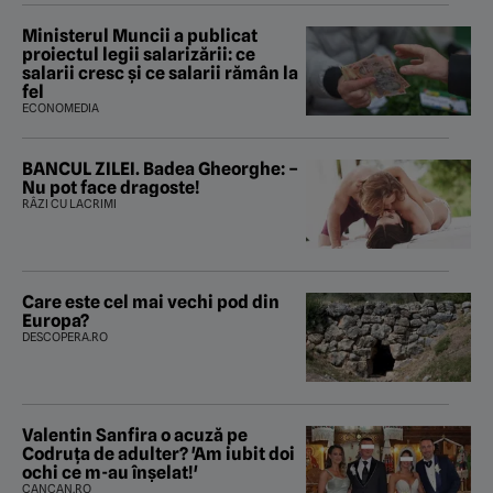
Ministerul Muncii a publicat
proiectul legii salarizării: ce
salarii cresc și ce salarii rămân la
fel
ECONOMEDIA
BANCUL ZILEI. Badea Gheorghe: –
Nu pot face dragoste!
RÂZI CU LACRIMI
Care este cel mai vechi pod din
Europa?
DESCOPERA.RO
Valentin Sanfira o acuză pe
Codruța de adulter? 'Am iubit doi
ochi ce m-au înșelat!'
CANCAN.RO