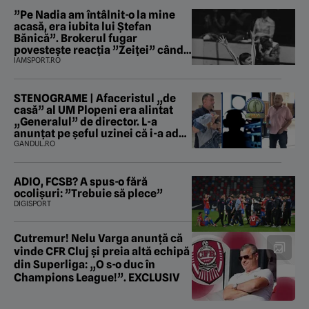
”Pe Nadia am întâlnit-o la mine
acasă, era iubita lui Ștefan
Bănică”. Brokerul fugar
povestește reacția ”Zeiței” când
i-a intrat în baie
IAMSPORT.RO
STENOGRAME | Afaceristul „de
casă” al UM Plopeni era alintat
„Generalul” de director. L-a
anunțat pe șeful uzinei că i-a adus
„subțireanu, așa”
GANDUL.RO
ADIO, FCSB? A spus-o fără
ocolișuri: ”Trebuie să plece”
DIGISPORT
Cutremur! Nelu Varga anunță că
vinde CFR Cluj și preia altă echipă
din Superliga: „O s-o duc în
Champions League!”. EXCLUSIV