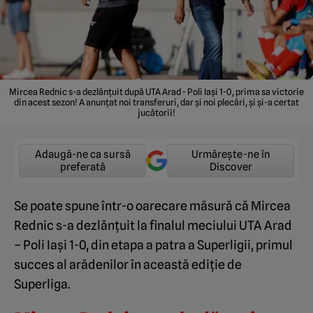
Mircea Rednic s-a dezlănțuit după UTA Arad - Poli Iași 1-0, prima sa victorie
din acest sezon! A anunțat noi transferuri, dar și noi plecări, și și-a certat
jucătorii!
Adaugă-ne ca sursă
Urmărește-ne în
preferată
Discover
Se poate spune într-o oarecare măsură că Mircea
Rednic s-a dezlănțuit la finalul meciului UTA Arad
– Poli Iași 1-0, din etapa a patra a Superligii, primul
succes al arădenilor în această ediție de
Superliga.