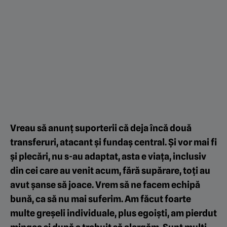
Vreau să anunț suporterii că deja încă două
transferuri, atacant și fundaș central. Și vor mai fi
și plecări, nu s-au adaptat, asta e viața, inclusiv
din cei care au venit acum, fără supărare, toți au
avut șanse să joace. Vrem să ne facem echipă
bună, ca să nu mai suferim. Am făcut foarte
multe greșeli individuale, plus egoiști, am pierdut