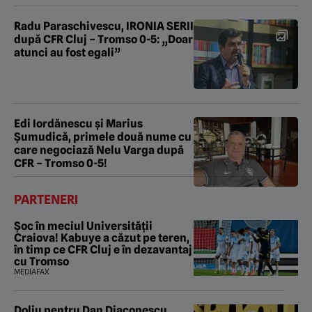
Radu Paraschivescu, IRONIA SERII
după CFR Cluj – Tromso 0-5: „Doar
atunci au fost egali”
Edi Iordănescu și Marius
Șumudică, primele două nume cu
care negociază Nelu Varga după
CFR – Tromso 0-5!
PARTENERI
Șoc în meciul Universității
Craiova! Kabuye a căzut pe teren,
în timp ce CFR Cluj e în dezavantaj
cu Tromso
MEDIAFAX
Doliu pentru Dan Diaconescu.