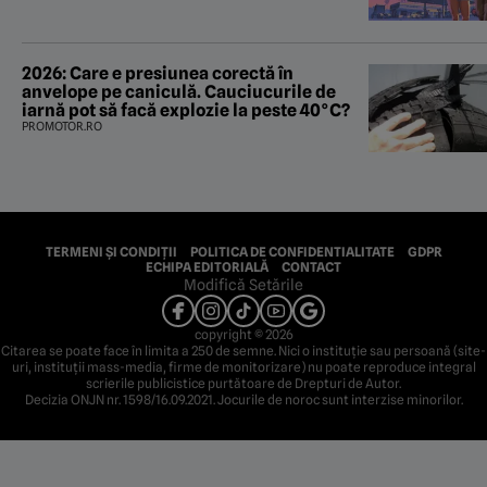
2026: Care e presiunea corectă în
anvelope pe caniculă. Cauciucurile de
iarnă pot să facă explozie la peste 40°C?
PROMOTOR.RO
TERMENI ȘI CONDIȚII
POLITICA DE CONFIDENTIALITATE
GDPR
ECHIPA EDITORIALĂ
CONTACT
Modifică Setările
copyright © 2026
Citarea se poate face în limita a 250 de semne. Nici o instituţie sau persoană (site-
uri, instituţii mass-media, firme de monitorizare) nu poate reproduce integral
scrierile publicistice purtătoare de Drepturi de Autor.
Decizia ONJN nr. 1598/16.09.2021. Jocurile de noroc sunt interzise minorilor.