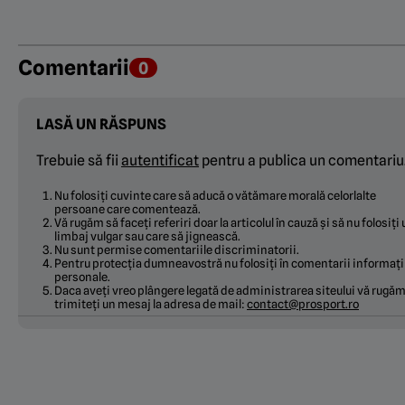
Comentarii
0
LASĂ UN RĂSPUNS
Trebuie să fii
autentificat
pentru a publica un comentariu
Nu folosiți cuvinte care să aducă o vătămare morală celorlalte
persoane care comentează.
Vă rugăm să faceți referiri doar la articolul în cauză și să nu folosiți
limbaj vulgar sau care să jignească.
Nu sunt permise comentariile discriminatorii.
Pentru protecția dumneavostră nu folosiți în comentarii informați
personale.
Daca aveți vreo plângere legată de administrarea siteului vă rugăm
trimiteți un mesaj la adresa de mail:
contact@prosport.ro