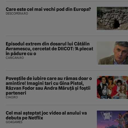
Care este cel mai vechi pod din Europa?
DESCOPERA.RO
Episodul extrem din dosarul lui Cătălin
Avramescu, cercetat de DIICOT: 'A plecat
în pădure cu o
CANCAN.RO
Poveştile de iubire care au rămas doar o
amintire! Imagini tari cu Gina Pistol,
Răzvan Fodor sau Andra Măruţă şi foştii
parteneri
CIAO.RO
Cel mai așteptat joc video al anului va
debuta pe Netflix
GO4GAMES