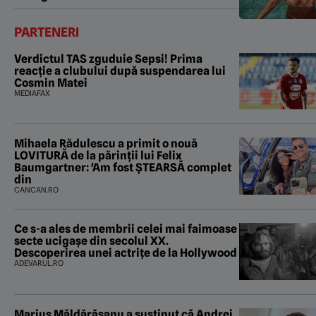
PARTENERI
Verdictul TAS zguduie Sepsi! Prima
reacție a clubului după suspendarea lui
Cosmin Matei
MEDIAFAX
Mihaela Rădulescu a primit o nouă
LOVITURĂ de la părinții lui Felix
Baumgartner: 'Am fost ȘTEARSĂ complet
din
CANCAN.RO
Ce s-a ales de membrii celei mai faimoase
secte ucigașe din secolul XX.
Descoperirea unei actrițe de la Hollywood
ADEVARUL.RO
Marius Măldărăşanu a susţinut că Andrei