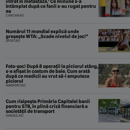
intrat în metastază.' Ce minune s-a
întâmplat după ce fanii s-au rugat pentru
ea
CANCAN.RO
Numărul 11 mondial explică unde
greșește WTA: „Scade nivelul de joc!"
SPORT.RO
Foto-șoc! După 8 operații la piciorul stâng,
s-a afișat în costum de baie. Cum arată
după ce medicii au vrut să-i amputeze
piciorul
IAMSPORT.RO
Cum risipește Primăria Capitalei banii
pentru STB, în plină criză financiară a
societății de transport
GANDUL.RO