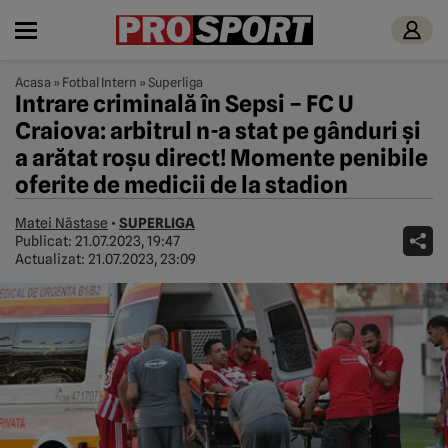
Acasa
»
Fotbal Intern
»
Superliga
Intrare criminală în Sepsi – FC U
Craiova: arbitrul n-a stat pe gânduri și
a arătat roșu direct! Momente penibile
oferite de medicii de la stadion
Matei Năstase
•
SUPERLIGA
Publicat:
21.07.2023, 19:47
Actualizat:
21.07.2023, 23:09