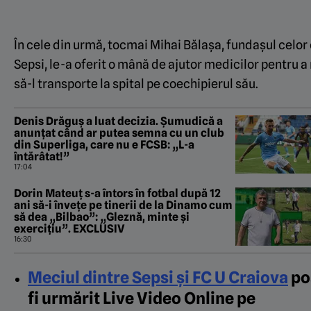
În cele din urmă, tocmai Mihai Bălașa, fundașul celor 
Sepsi, le-a oferit o mână de ajutor medicilor pentru a
să-l transporte la spital pe coechipierul său.
Denis Drăguș a luat decizia. Șumudică a
anunțat când ar putea semna cu un club
din Superliga, care nu e FCSB: „L-a
întărâtat!”
17:04
Dorin Mateuț s-a întors în fotbal după 12
ani să-i învețe pe tinerii de la Dinamo cum
să dea „Bilbao”: „Gleznă, minte și
exercițiu”. EXCLUSIV
16:30
Meciul dintre Sepsi și FC U Craiova
po
fi urmărit Live Video Online pe