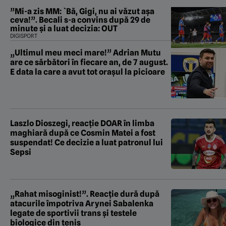
”Mi-a zis MM: `Bă, Gigi, nu ai văzut așa
ceva!”. Becali s-a convins după 29 de
minute și a luat decizia: OUT
DIGISPORT
„Ultimul meu meci mare!” Adrian Mutu
are ce sărbători în fiecare an, de 7 august.
E data la care a avut tot orașul la picioare
Laszlo Dioszegi, reacție DOAR în limba
maghiară după ce Cosmin Matei a fost
suspendat! Ce decizie a luat patronul lui
Sepsi
„Rahat misoginist!”. Reacție dură după
atacurile împotriva Arynei Sabalenka
legate de sportivii trans și testele
biologice din tenis