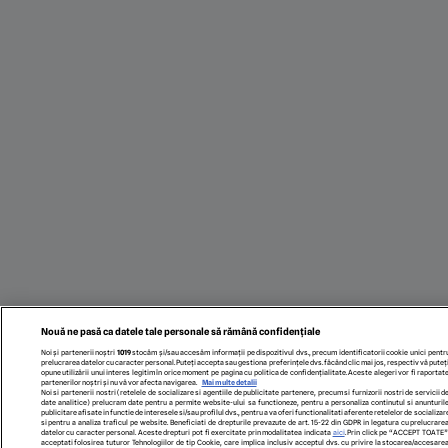
Nouă ne pasă ca datele tale personale să rămână confidențiale
Noi și partenerii noștri
1019
stocăm și/sau accesăm informații pe dispozitivul dvs., precum identificatorii cookie unici pentr
prelucrarea datelor cu caracter personal. Puteți accepta sau gestiona preferințele dvs. făcând clic mai jos, respectiv vă puteț
opune utilizării unui interes legitim în orice moment pe pagina cu politica de confidențialitate. Aceste alegeri vor fi raportat
partenerilor noștri și nu vă vor afecta navigarea.
Mai multe detalii
Noi si partenerii nostri (retelele de socializare si agentiile de publicitate partenere, precum si furnizorii nostri de servicii d
date analitice) prelucram date pentru a permite website-ului sa functioneze, pentru a personaliza continutul si anunturil
publicitare afisate in functie de interesele si/sau profilul dvs., pentru a va oferi functionalitati aferente retelelor de socializar
si pentru a analiza traficul pe website. Beneficiati de drepturile prevazute de art. 15-22 din GDPR in legatura cu prelucrare
datelor cu caracter personal. Aceste drepturi pot fi exercitate prin modalitatea indicata
aici
. Prin click pe “ACCEPT TOATE”
acceptati folosirea tuturor Tehnologiilor de tip Cookie, care implica inclusiv acceptul dvs. cu privire la stocarea/accesare