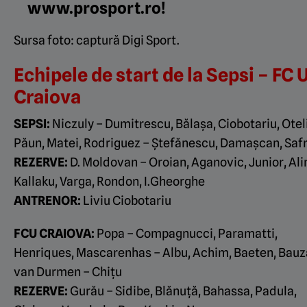
www.prosport.ro!
Sursa foto: captură Digi Sport.
Echipele de start de la Sepsi – FC 
Craiova
SEPSI:
Niczuly – Dumitrescu, Bălaşa, Ciobotariu, Otel
Păun, Matei, Rodriguez – Ştefănescu, Damaşcan, Saf
REZERVE:
D.
Moldovan – Oroian, Aganovic, Junior, Ali
Kallaku, Varga, Rondon, I.Gheorghe
ANTRENOR:
Liviu Ciobotariu
FCU CRAIOVA:
Popa – Compagnucci, Paramatti,
Henriques, Mascarenhas – Albu, Achim, Baeten, Bauz
van Durmen – Chiţu
REZERVE:
Gurău – Sidibe, Blănuţă, Bahassa, Padula,