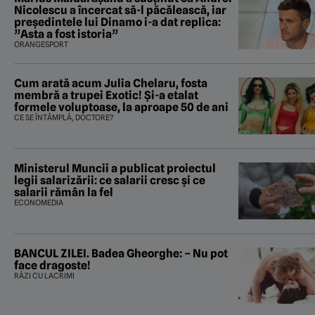
Nicolescu a încercat să-l păcălească, iar
preşedintele lui Dinamo i-a dat replica:
”Asta a fost istoria”
ORANGESPORT
Cum arată acum Julia Chelaru, fosta
membră a trupei Exotic! Și-a etalat
formele voluptoase, la aproape 50 de ani
CE SE ÎNTÂMPLĂ, DOCTORE?
Ministerul Muncii a publicat proiectul
legii salarizării: ce salarii cresc și ce
salarii rămân la fel
ECONOMEDIA
BANCUL ZILEI. Badea Gheorghe: – Nu pot
face dragoste!
RÂZI CU LACRIMI