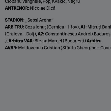
Ciobanu Vanghele, Pop, Kvakic, Negru
ANTRENOR:
Nicolae Dică
STADION:
„Sepsi Arena”
ARBITRU:
Coza Ionuţ (Cernica – Ilfov),
A1
: Mitruţi Dan
(Craiova – Dolj),
A2:
Constantinescu Andrei (Bucureş
),
Arbitru VAR:
Bîrsan Marcel (Bucureşti)
Arbitru
AVAR:
Moldoveanu Cristian (Sfântu Gheorghe – Cova