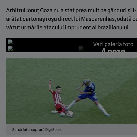
Arbitrul Ionuț Coza nu a stat prea mult pe gânduri și i
arătat cartonaș roșu direct lui Mascarenhas, odată c
văzut urmările atacului imprudent al brazilianului.
Vezi galeria foto
4 poze
Sursă foto: captură Digi Sport