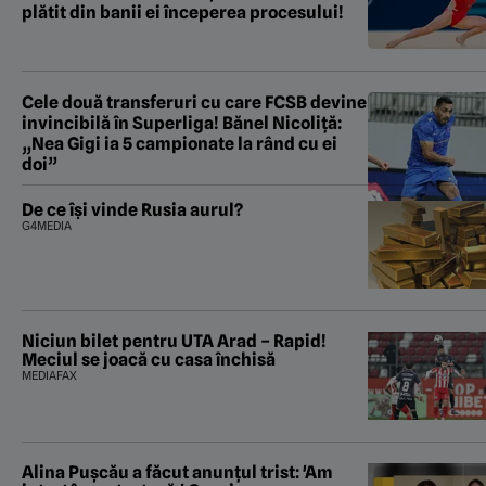
plătit din banii ei începerea procesului!
Cele două transferuri cu care FCSB devine
invincibilă în Superliga! Bănel Nicoliță:
„Nea Gigi ia 5 campionate la rând cu ei
doi”
De ce își vinde Rusia aurul?
G4MEDIA
Niciun bilet pentru UTA Arad – Rapid!
Meciul se joacă cu casa închisă
MEDIAFAX
Alina Pușcău a făcut anunțul trist: 'Am