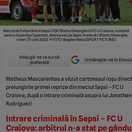
Meciul de fotbal dintre Sepsi OSK Sfantu Gheorghe si FC U Craiova, contand
pentru Superliga Superbet, desfasurat pe Sepsi Arena din Sfantu Gheorghe,
vineri 21 iulie 2023. © FOTO:Bogdan Balas/SPORT PICTURES
Adaugă-ne ca sursă
Urmărește-ne în Disco
preferată
Matheus Mascarenhas a văzut cartonașul roșu direct
prelungirile primei reprize din meciul Sepsi – FC U
Craiova, după o intrare criminală asupra lui Jonathan
Rodriguez!
Intrare criminală în Sepsi – FC U
Craiova: arbitrul n-a stat pe gându