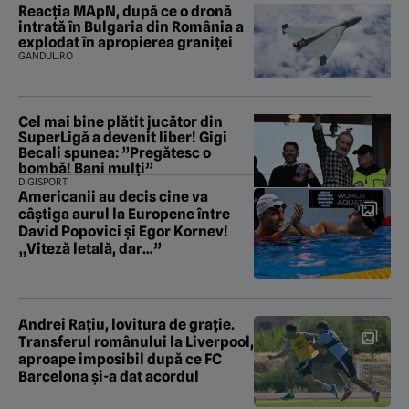
Reacția MApN, după ce o dronă
intrată în Bulgaria din România a
explodat în apropierea graniței
GANDUL.RO
Cel mai bine plătit jucător din
SuperLigă a devenit liber! Gigi
Becali spunea: ”Pregătesc o
bombă! Bani mulți”
DIGISPORT
Americanii au decis cine va
câștiga aurul la Europene între
David Popovici și Egor Kornev!
„Viteză letală, dar…”
Andrei Rațiu, lovitura de grație.
Transferul românului la Liverpool,
aproape imposibil după ce FC
Barcelona şi-a dat acordul