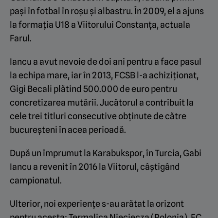
pași în fotbal în roșu și albastru. În 2009, el a ajuns
la formația U18 a Viitorului Constanța, actuala
Farul.
Iancu a avut nevoie de doi ani pentru a face pasul
la echipa mare, iar în 2013, FCSB l-a achiziționat,
Gigi Becali plătind 500.000 de euro pentru
concretizarea mutării. Jucătorul a contribuit la
cele trei titluri consecutive obținute de către
bucureșteni în acea perioadă.
După un împrumut la Karabukspor, în Turcia, Gabi
Iancu a revenit în 2016 la Viitorul, câștigând
campionatul.
Ulterior, noi experiențe s-au arătat la orizont
pentru acesta: Termalica Nieciecza (Polonia), FC