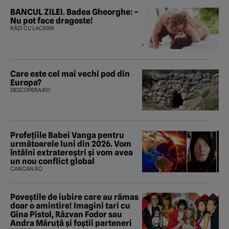
BANCUL ZILEI. Badea Gheorghe: –
Nu pot face dragoste!
RÂZI CU LACRIMI
Care este cel mai vechi pod din
Europa?
DESCOPERA.RO
Profețiile Babei Vanga pentru
următoarele luni din 2026. Vom
întâlni extratereștri și vom avea
un nou conflict global
CANCAN.RO
Poveştile de iubire care au rămas
doar o amintire! Imagini tari cu
Gina Pistol, Răzvan Fodor sau
Andra Măruţă şi foştii parteneri