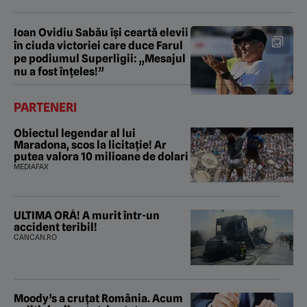
Ioan Ovidiu Sabău își ceartă elevii
în ciuda victoriei care duce Farul
pe podiumul Superligii: „Mesajul
nu a fost înțeles!”
PARTENERI
Obiectul legendar al lui
Maradona, scos la licitație! Ar
putea valora 10 milioane de dolari
MEDIAFAX
ULTIMA ORĂ! A murit într-un
accident teribil!
CANCAN.RO
Moody’s a cruțat România. Acum