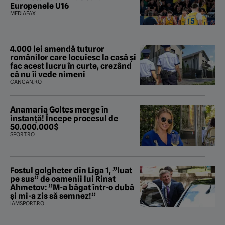
Europenele U16
MEDIAFAX
4.000 lei amendă tuturor
românilor care locuiesc la casă și
fac acest lucru în curte, crezând
că nu îi vede nimeni
CANCAN.RO
Anamaria Goltes merge în
instanță! Începe procesul de
50.000.000$
SPORT.RO
Fostul golgheter din Liga 1, ”luat
pe sus” de oamenii lui Rinat
Ahmetov: ”M-a băgat într-o dubă
și mi-a zis să semnez!”
IAMSPORT.RO