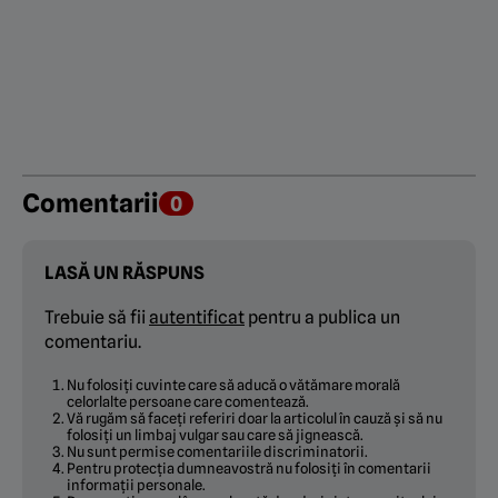
Comentarii
0
LASĂ UN RĂSPUNS
Trebuie să fii
autentificat
pentru a publica un
comentariu.
Nu folosiți cuvinte care să aducă o vătămare morală
celorlalte persoane care comentează.
Vă rugăm să faceți referiri doar la articolul în cauză și să nu
folosiți un limbaj vulgar sau care să jignească.
Nu sunt permise comentariile discriminatorii.
Pentru protecția dumneavostră nu folosiți în comentarii
informații personale.