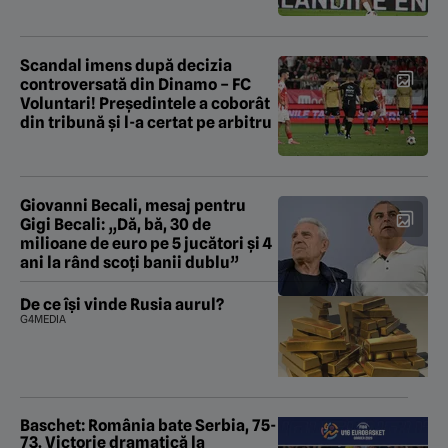
Scandal imens după decizia
controversată din Dinamo – FC
Voluntari! Președintele a coborât
din tribună și l-a certat pe arbitru
Giovanni Becali, mesaj pentru
Gigi Becali: „Dă, bă, 30 de
milioane de euro pe 5 jucători și 4
ani la rând scoți banii dublu”
De ce își vinde Rusia aurul?
G4MEDIA
Baschet: România bate Serbia, 75-
73. Victorie dramatică la