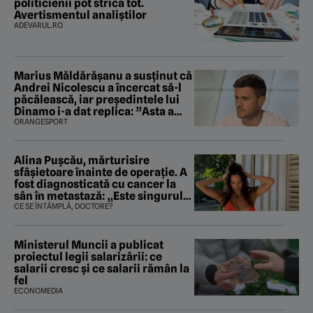
politicienii pot strica tot.
Avertismentul analiștilor
ADEVARUL.RO
Marius Măldărăşanu a susţinut că
Andrei Nicolescu a încercat să-l
păcălească, iar preşedintele lui
Dinamo i-a dat replica: ”Asta a
fost istoria”
ORANGESPORT
Alina Pușcău, mărturisire
sfâșietoare înainte de operație. A
fost diagnosticată cu cancer la
sân în metastază: „Este singurul
tratament care o să mă ajute să
CE SE ÎNTÂMPLĂ, DOCTORE?
îmi salvez viața”
Ministerul Muncii a publicat
proiectul legii salarizării: ce
salarii cresc și ce salarii rămân la
fel
ECONOMEDIA