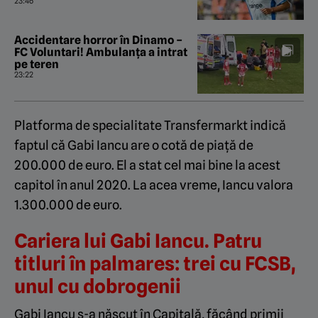
23:46
Accidentare horror în Dinamo –
FC Voluntari! Ambulanța a intrat
pe teren
23:22
Platforma de specialitate Transfermarkt indică
faptul că Gabi Iancu are o cotă de piață de
200.000 de euro. El a stat cel mai bine la acest
capitol în anul 2020. La acea vreme, Iancu valora
1.300.000 de euro.
Cariera lui Gabi Iancu. Patru
titluri în palmares: trei cu FCSB,
unul cu dobrogenii
Gabi Iancu s-a născut în Capitală, făcând primii