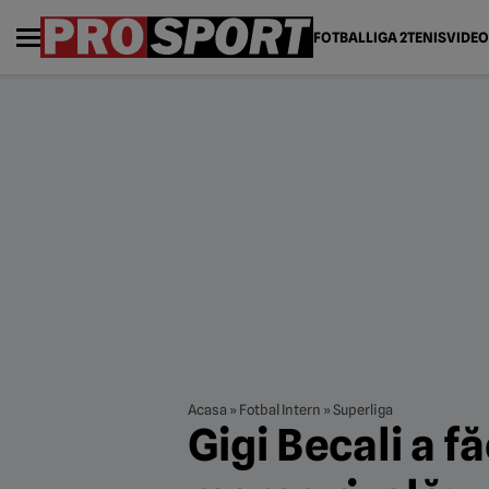
FOTBAL
LIGA 2
TENIS
VIDEO
Acasa
»
Fotbal Intern
»
Superliga
Gigi Becali a f