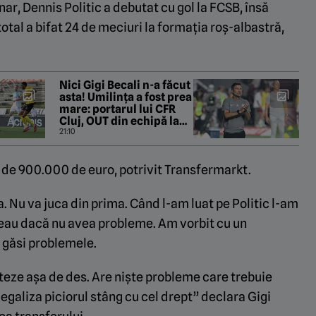
ar, Dennis Politic a debutat cu gol la FCSB, însă
 total a bifat 24 de meciuri la formația roș-albastră,
Nici Gigi Becali n-a făcut
asta! Umilința a fost prea
mare: portarul lui CFR
Cluj, OUT din echipă la
pauza meciului cu
21:10
Tromso!
 de 900.000 de euro, potrivit Transfermarkt.
nga. Nu va juca din prima. Când l-am luat pe Politic l-am
ădeau dacă nu avea probleme. Am vorbit cu un
m găsi problemele.
teze așa de des. Are niște probleme care trebuie
 egaliza piciorul stâng cu cel drept” declara Gigi