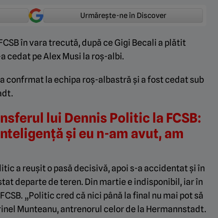
Urmărește-ne în Discover
a FCSB în vara trecută, după ce Gigi Becali a plătit
a cedat pe Alex Musi la roș-albi.
u a confrmat la echipa roș-albastră și a fost cedat sub
adt.
nsferul lui Dennis Politic la FCSB:
nteligență și eu n-am avut, am
itic a reușit o pasă decisivă, apoi s-a accidentat și în
tat departe de teren. Din martie e indisponibil, iar în
FCSB. „Politic cred că nici până la final nu mai pot să
inel Munteanu, antrenorul celor de la Hermannstadt.