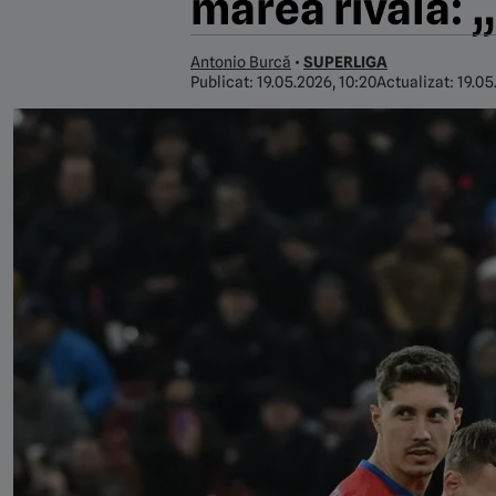
marea rivală: „
Antonio Burcă
•
SUPERLIGA
Publicat:
19.05.2026, 10:20
Actualizat:
19.05