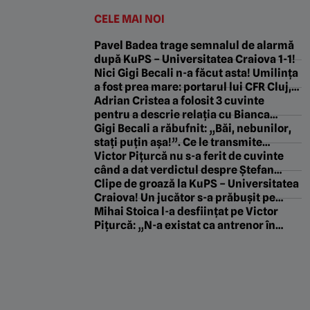
CELE MAI NOI
Pavel Badea trage semnalul de alarmă
după KuPS – Universitatea Craiova 1-1!
Nici Gigi Becali n-a făcut asta! Umilința
a fost prea mare: portarul lui CFR Cluj,
OUT din echipă la pauza meciului cu
Adrian Cristea a folosit 3 cuvinte
Tromso!
pentru a descrie relația cu Bianca
Drăgușanu
Gigi Becali a răbufnit: „Băi, nebunilor,
stați puțin așa!”. Ce le transmite
contestatarilor
Victor Pițurcă nu s-a ferit de cuvinte
când a dat verdictul despre Ștefan
Baiaram: „Fizic extraordinar, dar…”
Clipe de groază la KuPS – Universitatea
Craiova! Un jucător s-a prăbușit pe
teren, ambulanța a intervenit de
Mihai Stoica l-a desființat pe Victor
urgență
Pițurcă: „N-a existat ca antrenor în
Europa!”