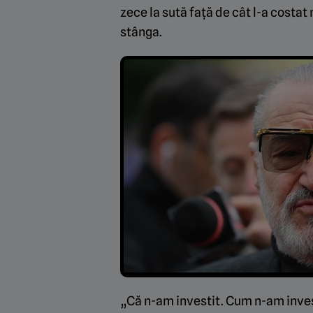
zece la sută față de cât l-a costa
stânga.
„Că n-am investit. Cum n-am inves