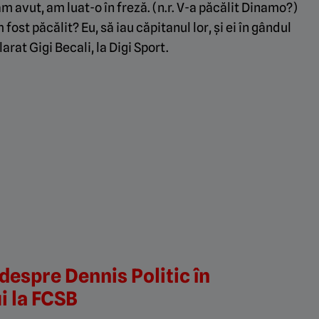
m avut, am luat-o în freză. (n.r. V-a păcălit Dinamo?)
ost păcălit? Eu, să iau căpitanul lor, și ei în gândul
arat Gigi Becali, la
Digi Sport
.
despre Dennis Politic în
i la FCSB