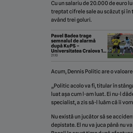
Cu un salariu de 20.000 de euro lun
treptat cifrele sale au scăzut și în
având trei goluri.
Pavel Badea trage
semnalul de alarmă
după KuPS –
Universitatea Craiova 1-
1!
21:10
Acum, Dennis Politic are o valoare
„Politic acolo va fi, titular în stâ
luat așa cum l-am luat. Ei nu-l d
specialist, a zis să-l luăm că îi vo
Nu există un jucător să se acciden
depistate. El nu va juca până nu va