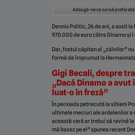
Adaugă-ne ca sursă preferată
Dennis Politic, 26 de ani, a sosit l
970.000 de euro către Dinamo și l-
Dar, fostul căpitan al „câinilor” n
formă de împrumut la Hermannst
Gigi Becali, despre tra
„Dacă Dinamo a avut i
luat-o în freză”
În perioada petrecută la sibieni Pol
ultimele meciuri ale ardelenilor a s
această vară ar trebui să revină la 
mă bazez pe el” spunea recent Dor