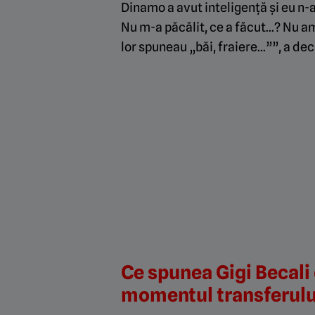
Dinamo a avut inteligență și eu n-a
Nu m-a păcălit, ce a făcut…? Nu am f
lor spuneau „băi, fraiere…””, a decl
Ce spunea Gigi Becali 
momentul transferulu