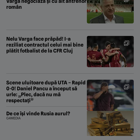
Varga negociază şi cu alt antrenor
român
Nelu Varga face prăpăd! I-a
reziliat contractul celui mai bine
plătit fotbalist de la CFR Cluj
Scene uluitoare după UTA – Rapid
0-0! Daniel Pancu a început să
urle: „Plec, dacă nu mă
respectați”
De ce își vinde Rusia aurul?
G4MEDIA