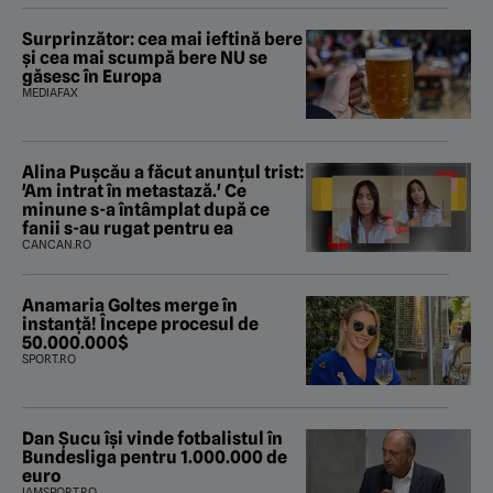
Surprinzător: cea mai ieftină bere
și cea mai scumpă bere NU se
găsesc în Europa
MEDIAFAX
Alina Pușcău a făcut anunțul trist:
'Am intrat în metastază.' Ce
minune s-a întâmplat după ce
fanii s-au rugat pentru ea
CANCAN.RO
Anamaria Goltes merge în
instanță! Începe procesul de
50.000.000$
SPORT.RO
Dan Șucu își vinde fotbalistul în
Bundesliga pentru 1.000.000 de
euro
IAMSPORT.RO