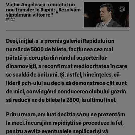
Victor Angelescu a anunțat un
nou transfer la Rapid: „Rezolvăm
săptămâna viitoare”
00:22
Deși, inițial, s-a promis galeriei Rapidului un
număr de 5000 de bilete, facțiunea cea mai
pătată și coruptă din rândul suporterilor
dinamoviști, a reconfirmat mediocritatea în care
se scaldă de ani buni. Și, astfel, bineînțeles, că
liderii pch-ului au decis să demonstreze cât sunt
de mici, convingând conducerea clubului gazdă
să reducă nr. de bilete la 2800, la ultimul inel.
Prin urmare, am luat decizia să nu ne prezentăm
la meci. Încurajăm rapidiștii să procedeze la fel,
pentru a evita eventualele neplăceri și vă