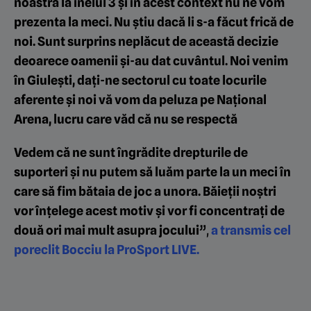
noastră la inelul 3 și în acest context nu ne vom
prezenta la meci. Nu știu dacă li s-a făcut frică de
noi. Sunt surprins neplăcut de această decizie
deoarece oamenii și-au dat cuvântul. Noi venim
în Giulești, dați-ne sectorul cu toate locurile
aferente și noi vă vom da peluza pe Național
Arena, lucru care văd că nu se respectă
Vedem că ne sunt îngrădite drepturile de
suporteri și nu putem să luăm parte la un meci în
care să fim bătaia de joc a unora. Băieții noștri
vor înțelege acest motiv și vor fi concentrați de
două ori mai mult asupra jocului”
,
a transmis cel
poreclit Bocciu la ProSport LIVE.