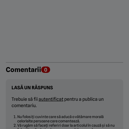
Comentarii
0
LASĂ UN RĂSPUNS
Trebuie să fii
autentificat
pentru a publica un
comentariu.
Nu folosiți cuvinte care să aducă o vătămare morală
celorlalte persoane care comentează.
Vă rugăm să faceți referiri doar la articolul în cauză și să nu