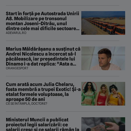
Start în forță pe Autostrada Unirii
A8. Mobilizare pe tronsonul
montan Joseni–Ditrău, unul
dintre cele mai dificile sectoare
care traversează Carpații
ADEVARUL.RO
Marius Măldărăşanu a susţinut că
Andrei Nicolescu a încercat să-l
păcălească, iar preşedintele lui
Dinamo i-a dat replica: ”Asta a
fost istoria”
ORANGESPORT
Cum arată acum Julia Chelaru,
fosta membră a trupei Exotic! Și-a
etalat formele voluptoase, la
aproape 50 de ani
CE SE ÎNTÂMPLĂ, DOCTORE?
Ministerul Muncii a publicat
proiectul legii salarizării: ce
salarii cresc și ce salarii rămân la