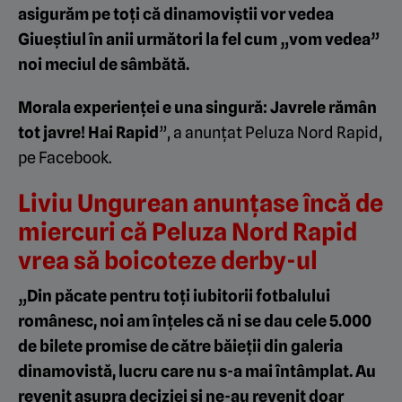
asigurăm pe toți că dinamoviștii vor vedea
Giueștiul în anii următori la fel cum „vom vedea”
noi meciul de sâmbătă.
Morala experienței e una singură: Javrele rămân
tot javre! Hai Rapid
”, a anunțat Peluza Nord Rapid,
pe Facebook.
Liviu Ungurean anunțase încă de
miercuri că Peluza Nord Rapid
vrea să boicoteze derby-ul
„Din păcate pentru toți iubitorii fotbalului
românesc, noi am înțeles că ni se dau cele 5.000
de bilete promise de către băieții din galeria
dinamovistă, lucru care nu s-a mai întâmplat. Au
revenit asupra deciziei și ne-au revenit doar