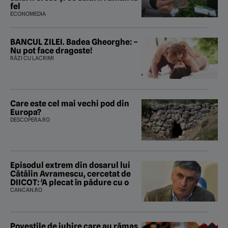
fel
ECONOMEDIA
BANCUL ZILEI. Badea Gheorghe: –
Nu pot face dragoste!
RÂZI CU LACRIMI
Care este cel mai vechi pod din
Europa?
DESCOPERA.RO
Episodul extrem din dosarul lui
Cătălin Avramescu, cercetat de
DIICOT: 'A plecat în pădure cu o
CANCAN.RO
Poveştile de iubire care au rămas