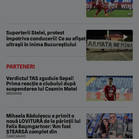
Suporterii Stelei, protest
împotriva conducerii! Ce au afișat
ultrașii în inima Bucureștiului
PARTENERI
Verdictul TAS zguduie Sepsi!
Prima reacție a clubului după
suspendarea lui Cosmin Matei
MEDIAFAX
Mihaela Rădulescu a primit o
nouă LOVITURĂ de la părinții lui
Felix Baumgartner: 'Am fost
ȘTEARSĂ complet din
CANCAN.RO