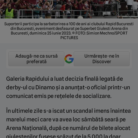
Suporterii participa la sarbatorirea a 100 de ani ai clubului Rapid Bucuresti
din Bucuresti, eveniment desfasurat pe Superbet Giulesti Arena din
Bucuresti, duminica 25 iunie 2023. © FOTO:Simion Mechno/SPORT
PICTURES
Adaugă-ne ca sursă
Urmărește-ne în
preferată
Discover
Galeria Rapidului a luat decizia finală legată de
derby-ul cu Dinamo și a anunțat-o oficial printr-un
comunicat emis pe rețelele de socializare.
În ultimele zile s-a iscat un scandal imens înaintea
marelui meci care va avea loc sâmbătă seară pe
Arena Națională, după ce numărul de bilete alocat
giuleștenilor fusese scăzut de la 5.000 la doar