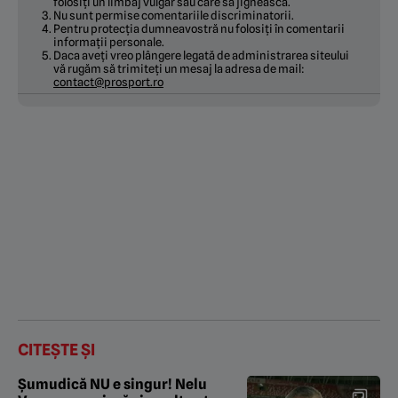
folosiți un limbaj vulgar sau care să jignească.
Nu sunt permise comentariile discriminatorii.
Pentru protecția dumneavostră nu folosiți în comentarii
informații personale.
Daca aveți vreo plângere legată de administrarea siteului
vă rugăm să trimiteți un mesaj la adresa de mail:
contact@prosport.ro
CITEȘTE ȘI
Şumudică NU e singur! Nelu