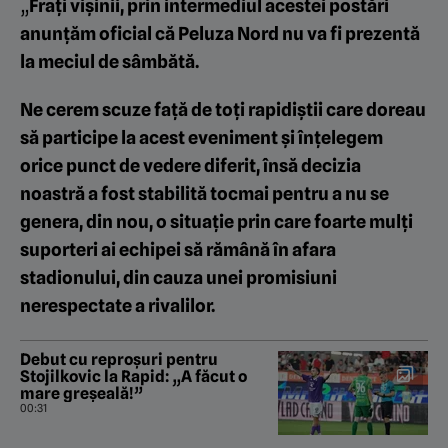
„
Frați vișinii, prin intermediul acestei postări
anunțăm oficial că Peluza Nord nu va fi prezentă
la meciul de sâmbătă.
Ne cerem scuze față de toți rapidiștii care doreau
să participe la acest eveniment și înțelegem
orice punct de vedere diferit, însă decizia
noastră a fost stabilită tocmai pentru a nu se
genera, din nou, o situație prin care foarte mulți
suporteri ai echipei să rămână în afara
stadionului, din cauza unei promisiuni
nerespectate a rivalilor.
Debut cu reproșuri pentru
Stojilkovic la Rapid: „A făcut o
mare greșeală!”
00:31