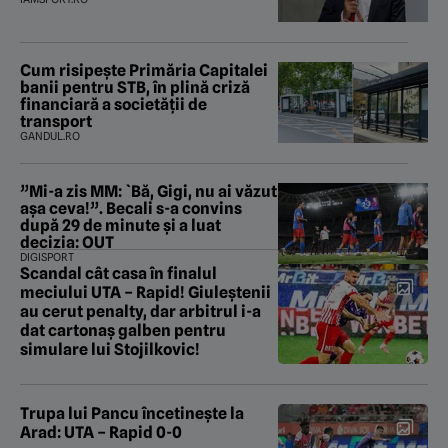
Cum risipește Primăria Capitalei
banii pentru STB, în plină criză
financiară a societății de
transport
GANDUL.RO
”Mi-a zis MM: `Bă, Gigi, nu ai văzut
așa ceva!”. Becali s-a convins
după 29 de minute și a luat
decizia: OUT
DIGISPORT
Scandal cât casa în finalul
meciului UTA – Rapid! Giuleștenii
au cerut penalty, dar arbitrul i-a
dat cartonaș galben pentru
simulare lui Stojilkovic!
Trupa lui Pancu încetinește la
Arad: UTA – Rapid 0-0