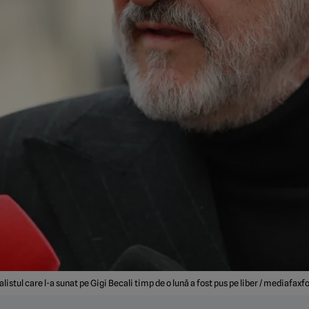
listul care l-a sunat pe Gigi Becali timp de o lună a fost pus pe liber / mediafaxf