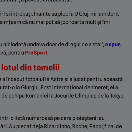
l și întrebați. Înainte să plec la U Cluj, mi-am dorit
simțeam că nu mai pot să joc foarte mult și îmi
au niciodată undeva doar de dragul de a sta”,
a spus
ivă, pentru
ProSport
.
lotul din temelii
e a început fotbalul la Astra și a jucat pentru această
tat-o la Giurgiu. Fost internațional de tineret, el a
e de echipa României la Jocurile Olimpice de la Tokyo,
ntr-o listă numeroasă pe care ploieștenii au
zări. Au plecat deja Ricardinho, Roche, Papp (final de