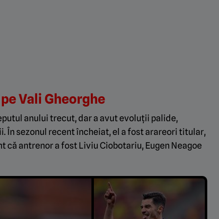
a pe Vali Gheorghe
putul anului trecut, dar a avut evoluții palide,
. În sezonul recent încheiat, el a fost arareori titular,
nt că antrenor a fost Liviu Ciobotariu, Eugen Neagoe