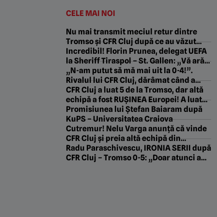
CELE MAI NOI
Nu mai transmit meciul retur dintre
Tromso și CFR Cluj după ce au văzut
scorul din Gruia!
Incredibil! Florin Prunea, delegat UEFA
la Sheriff Tiraspol – St. Gallen: „Vă arăt
ceva frumos! E ce trebuie, Fratello?”
„N-am putut să mă mai uit la 0-4!”.
Rivalul lui CFR Cluj, dărâmat când a
văzut ce a făcut Tromso în Gruia
CFR Cluj a luat 5 de la Tromso, dar altă
echipă a fost RUȘINEA Europei! A luat
gol după gol și s-a făcut de râs
Promisiunea lui Ștefan Baiaram după
KuPS – Universitatea Craiova
Cutremur! Nelu Varga anunță că vinde
CFR Cluj și preia altă echipă din
Superliga: „O s-o duc în Champions
Radu Paraschivescu, IRONIA SERII după
League!”. EXCLUSIV
CFR Cluj – Tromso 0-5: „Doar atunci au
fost egali”