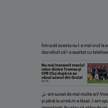
Întrucât acesta nu l-a mai vrut la e
dezvăluit că l-a asaltat cu telefoa
Nu mai transmit meciul
retur dintre Tromso și
CFR Cluj după ce au
văzut scorul din Gruia!
00:35
„L-am sunat de mai multe ori! Vreo 
și până la urmă m-a lăsat. I-am spu
importanți. Nu stau să atârn de un s