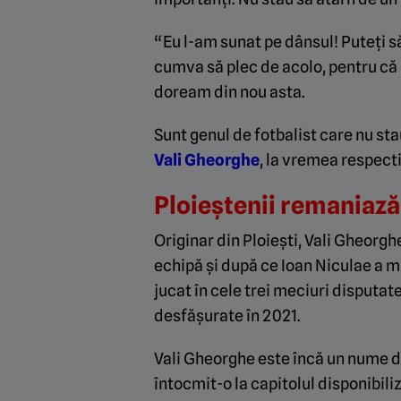
“Eu l-am sunat pe dânsul! Puteți să-
cumva să plec de acolo, pentru că 
doream din nou asta.
Sunt genul de fotbalist care nu st
Vali Gheorghe
, la vremea respect
Ploieștenii remaniază 
Originar din Ploiești, Vali Gheorgh
echipă și după ce Ioan Niculae a mu
jucat în cele trei meciuri disputat
desfășurate în 2021.
Vali Gheorghe este încă un nume di
întocmit-o la capitolul disponibili