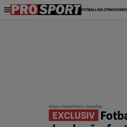
FOTBAL
LIGA 2
TENIS
VIDEO
Acasa
»
Fotbal Intern
»
Superliga
Fotba
EXCLUSIV