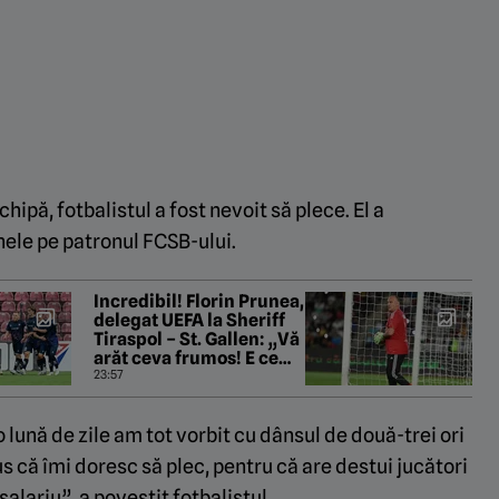
chipă, fotbalistul a fost nevoit să plece. El a
nele pe patronul FCSB-ului.
Incredibil! Florin Prunea,
delegat UEFA la Sheriff
Tiraspol – St. Gallen: „Vă
arăt ceva frumos! E ce
trebuie, Fratello?”
23:57
lună de zile am tot vorbit cu dânsul de două-trei ori
s că îmi doresc să plec, pentru că are destui jucători
alariu”, a povestit fotbalistul.