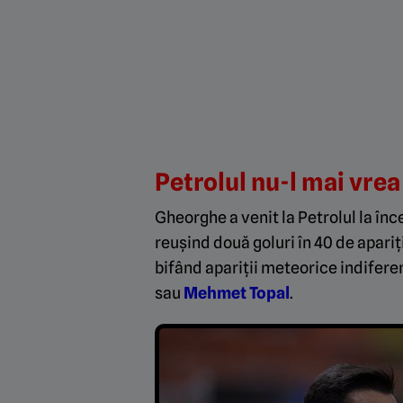
Petrolul nu-l mai vre
Gheorghe a venit la Petrolul la înce
reușind două goluri în 40 de apariții
bifând apariții meteorice indifere
sau
Mehmet Topal
.