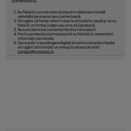
comentariu.
Nu folosiți cuvinte care să aducă o vătămare morală
celorlalte persoane care comentează.
Vă rugăm să faceți referiri doar la articolul în cauză și să nu
folosiți un limbaj vulgar sau care să jignească.
Nu sunt permise comentariile discriminatorii.
Pentru protecția dumneavostră nu folosiți în comentarii
informații personale.
Daca aveți vreo plângere legată de administrarea siteului
vă rugăm să trimiteți un mesaj la adresa de mail:
contact@prosport.ro