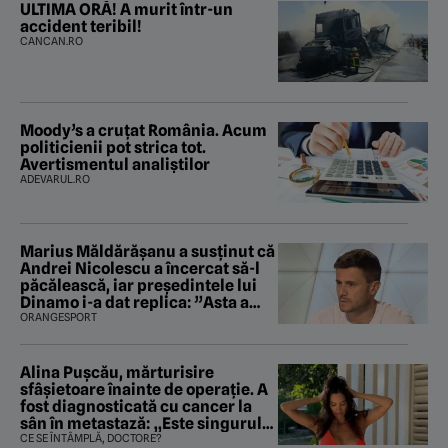
ULTIMA ORĂ! A murit într-un
accident teribil!
CANCAN.RO
Moody’s a cruțat România. Acum
politicienii pot strica tot.
Avertismentul analiștilor
ADEVARUL.RO
Marius Măldărăşanu a susţinut că
Andrei Nicolescu a încercat să-l
păcălească, iar preşedintele lui
Dinamo i-a dat replica: ”Asta a
fost istoria”
ORANGESPORT
Alina Pușcău, mărturisire
sfâșietoare înainte de operație. A
fost diagnosticată cu cancer la
sân în metastază: „Este singurul
tratament care o să mă ajute să
CE SE ÎNTÂMPLĂ, DOCTORE?