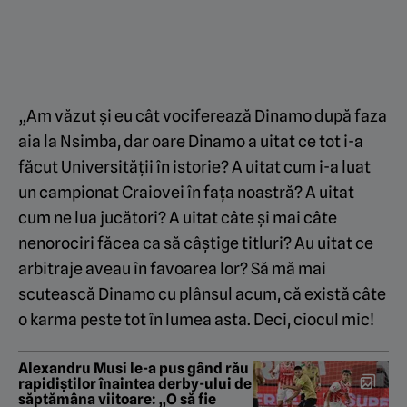
„Am văzut și eu cât vociferează Dinamo după faza
aia la Nsimba, dar oare Dinamo a uitat ce tot i-a
făcut Universității în istorie? A uitat cum i-a luat
un campionat Craiovei în fața noastră? A uitat
cum ne lua jucători? A uitat câte și mai câte
nenorociri făcea ca să câștige titluri? Au uitat ce
arbitraje aveau în favoarea lor? Să mă mai
scutească Dinamo cu plânsul acum, că există câte
o karma peste tot în lumea asta. Deci, ciocul mic!
Alexandru Musi le-a pus gând rău
rapidiștilor înaintea derby-ului de
săptămâna viitoare: „O să fie