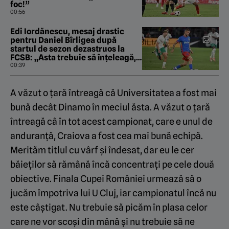
foc!”
00:56
Edi Iordănescu, mesaj drastic
pentru Daniel Bîrligea după
startul de sezon dezastruos la
FCSB: „Asta trebuie să înțeleagă,
înainte de orice!”
00:39
A văzut o țară întreagă că Universitatea a fost mai
bună decât Dinamo în meciul ăsta. A văzut o țară
întreagă câ în tot acest campionat, care e unul de
anduranță, Craiova a fost cea mai bună echipă.
Merităm titlul cu vârf și îndesat, dar eu le cer
băieților să rămână încă concentrați pe cele două
obiective. Finala Cupei României urmează să o
jucăm împotriva lui U Cluj, iar campionatul încă nu
este câștigat. Nu trebuie să picăm în plasa celor
care ne vor scoși din mână și nu trebuie să ne