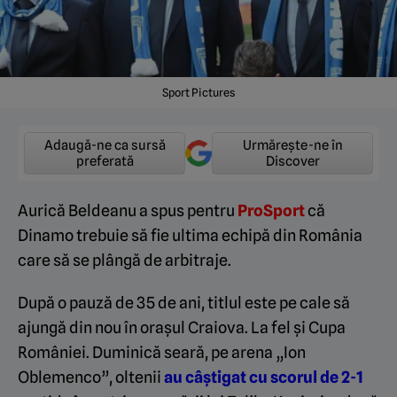
Sport Pictures
Adaugă-ne ca sursă
Urmărește-ne în
preferată
Discover
Aurică Beldeanu a spus pentru
ProSport
că
Dinamo trebuie să fie ultima echipă din România
care să se plângă de arbitraje.
După o pauză de 35 de ani, titlul este pe cale să
ajungă din nou în orașul Craiova. La fel și Cupa
României. Duminică seară, pe arena „Ion
Oblemenco”, oltenii
au câștigat cu scorul de 2-1