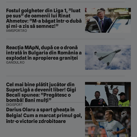
Fostul golgheter din Liga 1, ”luat
pe sus” de oamenii lui Rinat
Ahmetov: ”M-a băgat într-o dubă
și mi-a zis să semnez!”
IAMSPORT.RO
Reacția MApN, după ce o dronă
intrată în Bulgaria din România a
explodat în apropierea graniței
GANDUL.RO
Cel mai bine plătit jucător din
SuperLigă a devenit liber! Gigi
Becali spunea: ”Pregătesc o
bombă! Bani mulți”
DIGISPORT
Darius Olaru a spart gheața în
Belgia! Cum a marcat primul gol,
într-o victorie zdrobitoare