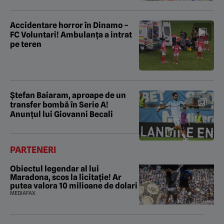
Accidentare horror în Dinamo –
FC Voluntari! Ambulanța a intrat
pe teren
Ștefan Baiaram, aproape de un
transfer bombă în Serie A!
Anunțul lui Giovanni Becali
PARTENERI
Obiectul legendar al lui
Maradona, scos la licitație! Ar
putea valora 10 milioane de dolari
MEDIAFAX