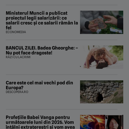
îmi salvez viața”
Ministerul Muncii a publicat
proiectul legii salarizării: ce
salarii cresc și ce salarii rămân la
fel
ECONOMEDIA
BANCUL ZILEI. Badea Gheorghe: –
Nu pot face dragoste!
RÂZI CU LACRIMI
Care este cel mai vechi pod din
Europa?
DESCOPERA.RO
Profețiile Babei Vanga pentru
următoarele luni din 2026. Vom
întâlni extratereștri și vom avea