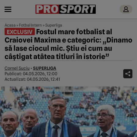
Acasa
»
Fotbal Intern
»
Superliga
Fostul mare fotbalist al
EXCLUSIV
Craiovei Maxima e categoric: „Dinamo
să lase ciocul mic. Știu ei cum au
câștigat atâtea titluri în istorie”
Cornel Suciu
•
SUPERLIGA
Publicat:
04.05.2026, 12:00
Actualizat:
04.05.2026, 12:41