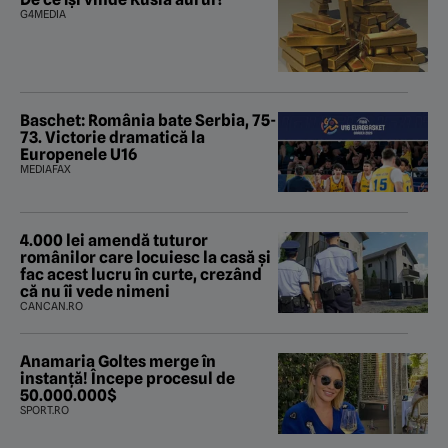
G4MEDIA
Baschet: România bate Serbia, 75-
73. Victorie dramatică la
Europenele U16
MEDIAFAX
4.000 lei amendă tuturor
românilor care locuiesc la casă și
fac acest lucru în curte, crezând
că nu îi vede nimeni
CANCAN.RO
Anamaria Goltes merge în
instanță! Începe procesul de
50.000.000$
SPORT.RO