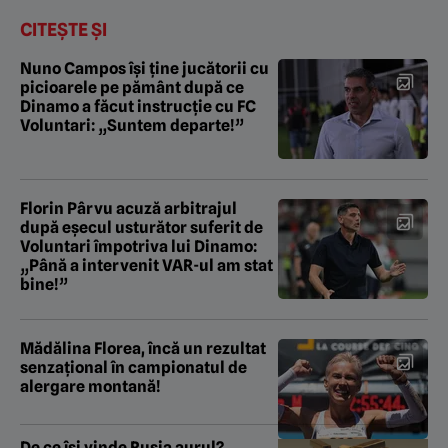
CITEȘTE ȘI
Nuno Campos își ține jucătorii cu
picioarele pe pământ după ce
Dinamo a făcut instrucție cu FC
Voluntari: „Suntem departe!”
Florin Pârvu acuză arbitrajul
după eșecul usturător suferit de
Voluntari împotriva lui Dinamo:
„Până a intervenit VAR-ul am stat
bine!”
Mădălina Florea, încă un rezultat
senzațional în campionatul de
alergare montană!
De ce își vinde Rusia aurul?