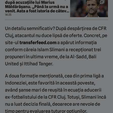
după acuzațiile lui Marius
Măldărășanu. „Până la urmă nu a
venit. Asta a fost istoria de câteva
zile”
14:25
Un detaliu semnificativ? După despărțirea de CFR
Cluj, atacantul nu duce lipsă de oferte. Concret, pe
site-ul
transferfeed.com
a apărut informația
conform căreia Islam Slimani a recepționat trei
propuneri în ultima vreme, de la Al-Sadd, Bali
United și Ittihad Tanger.
A doua formație menționată, cea din prima ligă a
Indoneziei, este favorită în această poveste,
având șanse mari de reușită în ecuația aducerii
ex-fotbalistului de la CFR Cluj. Totuși, Slimani încă
nu a luat decizia finală, deoarece are nevoie de
timp pentru evaluarea tuturor opțiunilor.