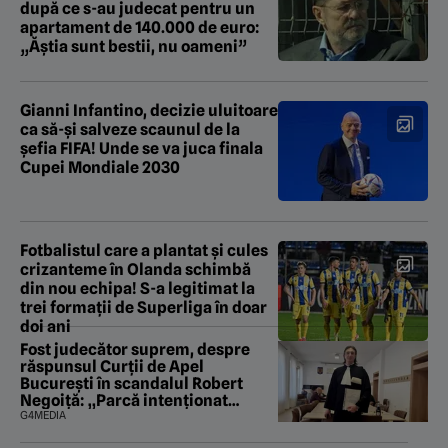
după ce s-au judecat pentru un
apartament de 140.000 de euro:
„Ăștia sunt bestii, nu oameni”
Gianni Infantino, decizie uluitoare
ca să-și salveze scaunul de la
șefia FIFA! Unde se va juca finala
Cupei Mondiale 2030
Fotbalistul care a plantat și cules
crizanteme în Olanda schimbă
din nou echipa! S-a legitimat la
trei formații de Superliga în doar
doi ani
Fost judecător suprem, despre
răspunsul Curții de Apel
București în scandalul Robert
Negoiță: „Parcă intenționat
urmăresc să saboteze și ultima
G4MEDIA
fărâmă de încredere în puterea