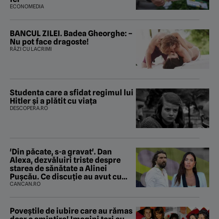
ECONOMEDIA
BANCUL ZILEI. Badea Gheorghe: –
Nu pot face dragoste!
RÂZI CU LACRIMI
Studenta care a sfidat regimul lui
Hitler și a plătit cu viața
DESCOPERA.RO
'Din păcate, s-a gravat'. Dan
Alexa, dezvăluiri triste despre
starea de sănătate a Alinei
Pușcău. Ce discuție au avut cu
două zile în urmă
CANCAN.RO
Poveştile de iubire care au rămas