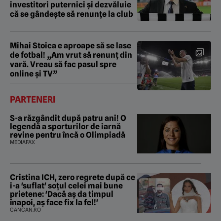
investitori puternici și dezvăluie
că se gândește să renunțe la club
Mihai Stoica e aproape să se lase
de fotbal! „Am vrut să renunț din
vară. Vreau să fac pasul spre
online și TV”
PARTENERI
S-a răzgândit după patru ani! O
legendă a sporturilor de iarnă
revine pentru încă o Olimpiadă
MEDIAFAX
Cristina ICH, zero regrete după ce
i-a 'suflat' soțul celei mai bune
prietene: 'Dacă aș da timpul
înapoi, aș face fix la fel!'
CANCAN.RO