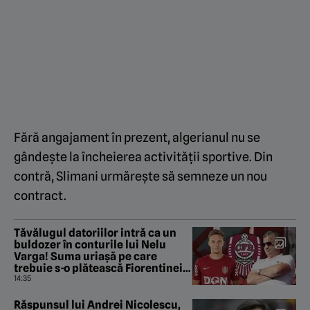
Fără angajament în prezent, algerianul nu se
gândește la încheierea activității sportive. Din
contră, Slimani urmărește să semneze un nou
contract.
Tăvălugul datoriilor intră ca un
buldozer în conturile lui Nelu
Varga! Suma uriașă pe care
trebuie s-o plătească Fiorentinei
pentru Louis Munteanu
14:35
Răspunsul lui Andrei Nicolescu,