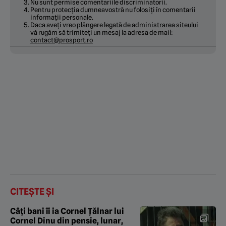
Nu sunt permise comentariile discriminatorii.
Pentru protecția dumneavostră nu folosiți în comentarii
informații personale.
Daca aveți vreo plângere legată de administrarea siteului
vă rugăm să trimiteți un mesaj la adresa de mail:
contact@prosport.ro
CITEȘTE ȘI
Câți bani îi ia Cornel Țălnar lui
Cornel Dinu din pensie, lunar,