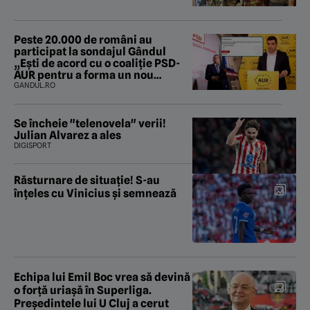
Peste 20.000 de români au
participat la sondajul Gândul
„Ești de acord cu o coaliție PSD-
AUR pentru a forma un nou
Guvern și a încheia criza
GANDUL.RO
politică?”. Rezultatul a fost
surprinzător
Se încheie "telenovela" verii!
Julian Alvarez a ales
DIGISPORT
Răsturnare de situație! S-au
înțeles cu Vinicius și semnează
Echipa lui Emil Boc vrea să devină
o forță uriașă în Superliga.
Președintele lui U Cluj a cerut