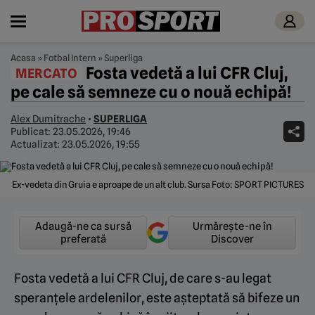
Acasa
»
Fotbal Intern
»
Superliga
Fosta vedetă a lui CFR Cluj,
MERCATO
pe cale să semneze cu o nouă echipă!
Alex Dumitrache
•
SUPERLIGA
Publicat:
23.05.2026, 19:46
Actualizat:
23.05.2026, 19:55
Ex-vedeta din Gruia e aproape de un alt club. Sursa Foto: SPORT PICTURES
Adaugă-ne ca sursă
Urmărește-ne în
preferată
Discover
Fosta vedetă a lui CFR Cluj, de care s-au legat
speranțele ardelenilor, este așteptată să bifeze un