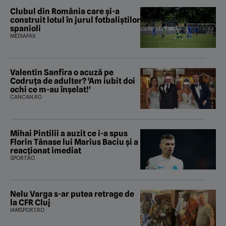
judecătorească”
Clubul din România care și-a
construit lotul în jurul fotbaliștilor
spanioli
MEDIAFAX
Valentin Sanfira o acuză pe
Codruța de adulter? 'Am iubit doi
ochi ce m-au înșelat!'
CANCAN.RO
Mihai Pintilii a auzit ce i-a spus
Florin Tănase lui Marius Baciu și a
reacționat imediat
SPORT.RO
Nelu Varga s-ar putea retrage de
la CFR Cluj
IAMSPORT.RO