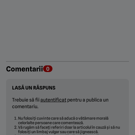
Comentarii
0
LASĂ UN RĂSPUNS
Trebuie să fii
autentificat
pentru a publica un
comentariu.
Nu folosiți cuvinte care să aducă o vătămare morală
celorlalte persoane care comentează.
Vă rugăm să faceți referiri doar la articolul în cauză și să nu
folosiți un limbaj vulgar sau care să jignească.