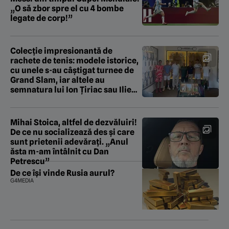
„O să zbor spre el cu 4 bombe
legate de corp!”
Colecție impresionantă de
rachete de tenis: modele istorice,
cu unele s-au câștigat turnee de
Grand Slam, iar altele au
semnatura lui Ion Țiriac sau Ilie
Năstase
Mihai Stoica, altfel de dezvăluiri!
De ce nu socializează des și care
sunt prietenii adevărați. „Anul
ăsta m-am întâlnit cu Dan
Petrescu”
De ce își vinde Rusia aurul?
G4MEDIA