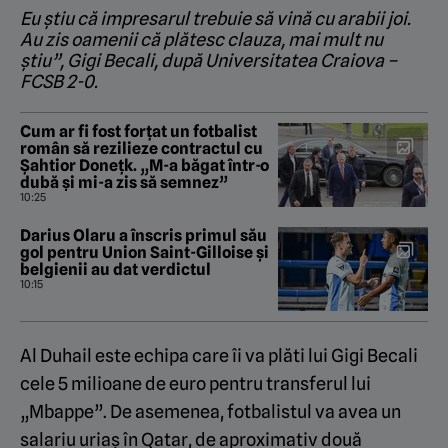
Eu știu că impresarul trebuie să vină cu arabii joi.
Au zis oamenii că plătesc clauza, mai mult nu
știu”, Gigi Becali, după Universitatea Craiova –
FCSB 2-0.
Cum ar fi fost forțat un fotbalist
român să rezilieze contractul cu
Șahtior Donețk. „M-a băgat într-o
dubă și mi-a zis să semnez”
10:25
Darius Olaru a înscris primul său
gol pentru Union Saint-Gilloise și
belgienii au dat verdictul
10:15
Al Duhail este echipa care îi va plăti lui Gigi Becali
cele 5 milioane de euro pentru transferul lui
„Mbappe”. De asemenea, fotbalistul va avea un
salariu uriaș în Qatar, de aproximativ două