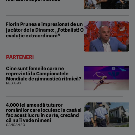
Florin Prunea e impresionat de un
jucător de la Dinamo: „Fotbalist! O
evoluție extraordinară”
PARTENERI
Cine sunt femeile care ne
reprezintă la Campionatele
Mondiale de gimnastică ritmică?
MEDIAFAX
4.000 lei amendă tuturor
românilor care locuiesc la casă și
fac acest lucru în curte, crezând
că nu îi vede nimeni
CANCAN.RO