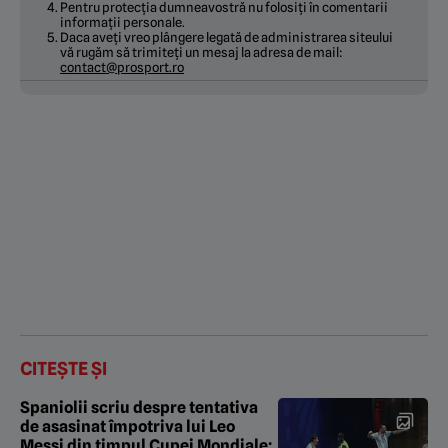
Pentru protecția dumneavostră nu folosiți în comentarii
informații personale.
Daca aveți vreo plângere legată de administrarea siteului
vă rugăm să trimiteți un mesaj la adresa de mail:
contact@prosport.ro
CITEȘTE ȘI
Spaniolii scriu despre tentativa
de asasinat împotriva lui Leo
Messi din timpul Cupei Mondiale: