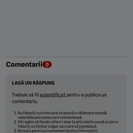
Comentarii
0
LASĂ UN RĂSPUNS
Trebuie să fii
autentificat
pentru a publica un
comentariu.
Nu folosiți cuvinte care să aducă o vătămare morală
celorlalte persoane care comentează.
Vă rugăm să faceți referiri doar la articolul în cauză și să nu
folosiți un limbaj vulgar sau care să jignească.
Nu sunt permise comentariile discriminatorii.