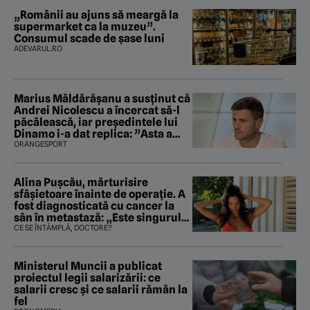
„Românii au ajuns să meargă la
supermarket ca la muzeu”.
Consumul scade de șase luni
ADEVARUL.RO
Marius Măldărăşanu a susţinut că
Andrei Nicolescu a încercat să-l
păcălească, iar preşedintele lui
Dinamo i-a dat replica: ”Asta a
fost istoria”
ORANGESPORT
Alina Pușcău, mărturisire
sfâșietoare înainte de operație. A
fost diagnosticată cu cancer la
sân în metastază: „Este singurul
tratament care o să mă ajute să
CE SE ÎNTÂMPLĂ, DOCTORE?
îmi salvez viața”
Ministerul Muncii a publicat
proiectul legii salarizării: ce
salarii cresc și ce salarii rămân la
fel