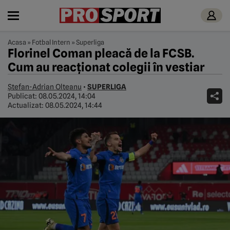
Acasa
»
Fotbal Intern
»
Superliga
Florinel Coman pleacă de la FCSB.
Cum au reacționat colegii în vestiar
Ștefan-Adrian Olteanu
•
SUPERLIGA
Publicat:
08.05.2024, 14:04
Actualizat:
08.05.2024, 14:44