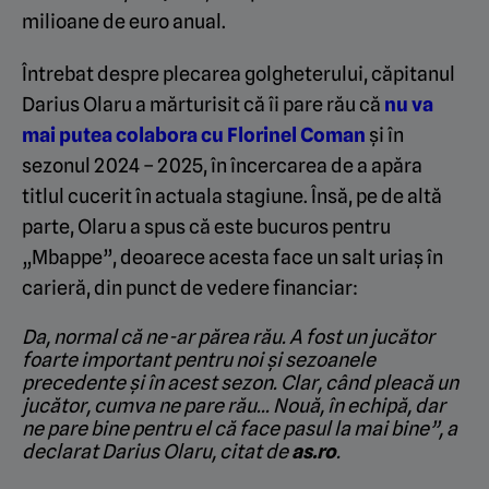
milioane de euro anual.
Întrebat despre plecarea golgheterului, căpitanul
Darius Olaru a mărturisit că îi pare rău că
nu va
mai putea colabora cu Florinel Coman
și în
sezonul 2024 – 2025, în încercarea de a apăra
titlul cucerit în actuala stagiune. Însă, pe de altă
parte, Olaru a spus că este bucuros pentru
„Mbappe”, deoarece acesta face un salt uriaș în
carieră, din punct de vedere financiar:
Da, normal că ne-ar părea rău. A fost un jucător
foarte important pentru noi şi sezoanele
precedente şi în acest sezon. Clar, când pleacă un
jucător, cumva ne pare rău… Nouă, în echipă, dar
ne pare bine pentru el că face pasul la mai bine”, a
declarat Darius Olaru, citat de
as.ro
.