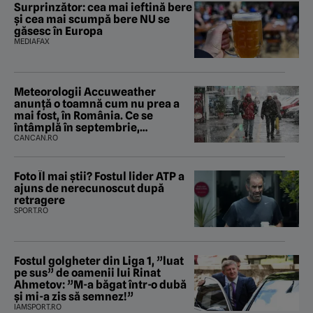
Surprinzător: cea mai ieftină bere
și cea mai scumpă bere NU se
găsesc în Europa
MEDIAFAX
Meteorologii Accuweather
anunță o toamnă cum nu prea a
mai fost, în România. Ce se
întâmplă în septembrie,
octombrie și noiembrie 2026, în
CANCAN.RO
București. Pe ce dată ninge
Foto Îl mai știi? Fostul lider ATP a
ajuns de nerecunoscut după
retragere
SPORT.RO
Fostul golgheter din Liga 1, ”luat
pe sus” de oamenii lui Rinat
Ahmetov: ”M-a băgat într-o dubă
și mi-a zis să semnez!”
IAMSPORT.RO