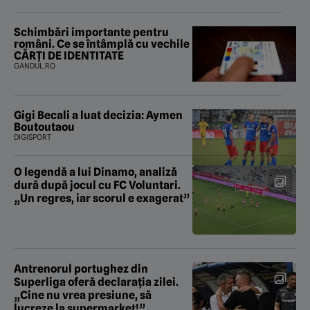
Schimbări importante pentru
români. Ce se întâmplă cu vechile
CĂRȚI DE IDENTITATE
GANDUL.RO
Gigi Becali a luat decizia: Aymen
Boutoutaou
DIGISPORT
O legendă a lui Dinamo, analiză
dură după jocul cu FC Voluntari.
„Un regres, iar scorul e exagerat”
Antrenorul portughez din
Superliga oferă declarația zilei.
„Cine nu vrea presiune, să
lucreze la supermarket!”