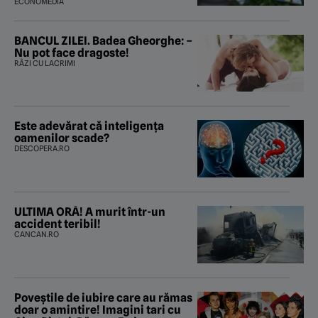
ECONOMEDIA
BANCUL ZILEI. Badea Gheorghe: –
Nu pot face dragoste!
RÂZI CU LACRIMI
Este adevărat că inteligența
oamenilor scade?
DESCOPERA.RO
ULTIMA ORĂ! A murit într-un
accident teribil!
CANCAN.RO
Poveştile de iubire care au rămas
doar o amintire! Imagini tari cu