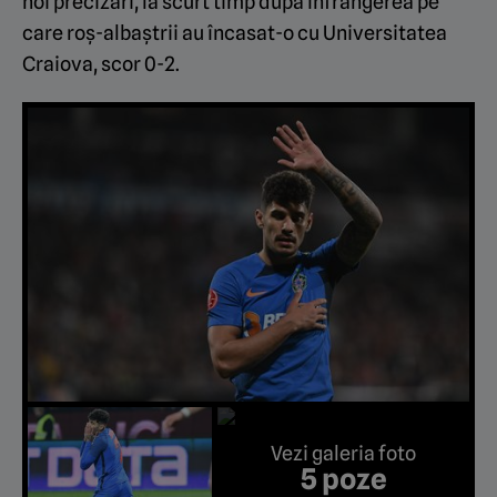
noi precizări, la scurt timp după înfrângerea pe
care roș-albaștrii au încasat-o cu Universitatea
Craiova, scor 0-2.
Vezi galeria foto
5 poze