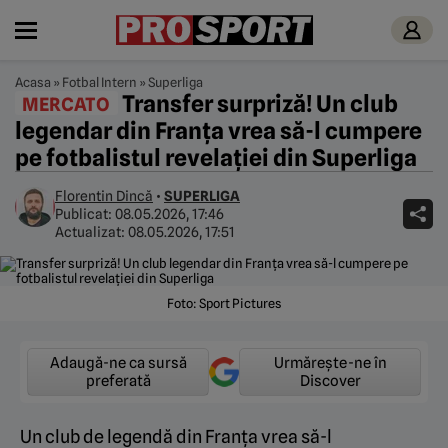
Acasa
»
Fotbal Intern
»
Superliga
Transfer surpriză! Un club
MERCATO
legendar din Franța vrea să-l cumpere
pe fotbalistul revelației din Superliga
Florentin Dincă
•
SUPERLIGA
Publicat:
08.05.2026, 17:46
Actualizat:
08.05.2026, 17:51
Foto: Sport Pictures
Adaugă-ne ca sursă
Urmărește-ne în
preferată
Discover
Un club de legendă din Franța vrea să-l