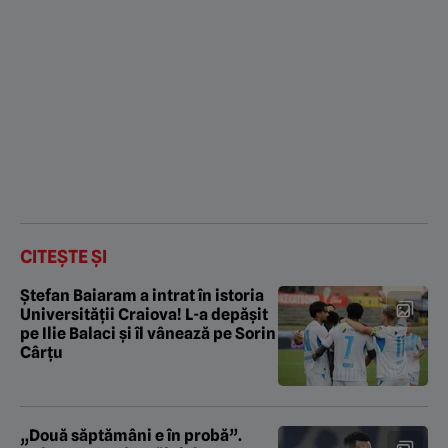
CITEȘTE ȘI
Ștefan Baiaram a intrat în istoria
Universității Craiova! L-a depășit
pe Ilie Balaci și îl vânează pe Sorin
Cârțu
„Două săptămâni e în probă”.