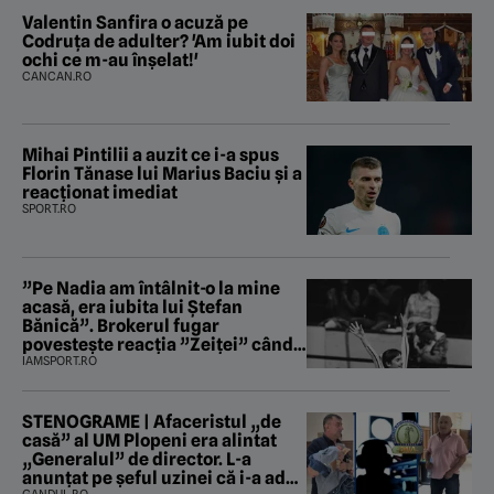
Valentin Sanfira o acuză pe
Codruța de adulter? 'Am iubit doi
ochi ce m-au înșelat!'
CANCAN.RO
Mihai Pintilii a auzit ce i-a spus
Florin Tănase lui Marius Baciu și a
reacționat imediat
SPORT.RO
”Pe Nadia am întâlnit-o la mine
acasă, era iubita lui Ștefan
Bănică”. Brokerul fugar
povestește reacția ”Zeiței” când
i-a intrat în baie
IAMSPORT.RO
STENOGRAME | Afaceristul „de
casă” al UM Plopeni era alintat
„Generalul” de director. L-a
anunțat pe șeful uzinei că i-a adus