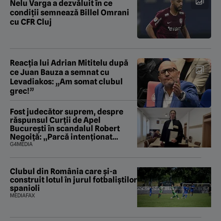
Nelu Varga a dezvăluit în ce
condiții semnează Billel Omrani
cu CFR Cluj
Reacția lui Adrian Mititelu după
ce Juan Bauza a semnat cu
Levadiakos: „Am somat clubul
grec!”
Fost judecător suprem, despre
răspunsul Curții de Apel
București în scandalul Robert
Negoiță: „Parcă intenționat
urmăresc să saboteze și ultima
G4MEDIA
fărâmă de încredere în puterea
judecătorească”
Clubul din România care și-a
construit lotul în jurul fotbaliștilor
spanioli
MEDIAFAX