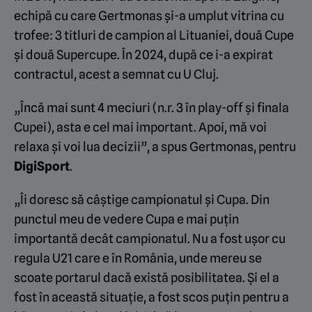
echipă cu care Gertmonas și-a umplut vitrina cu
trofee: 3 titluri de campion al Lituaniei, două Cupe
și două Supercupe. În 2024, după ce i-a expirat
contractul, acest a semnat cu U Cluj.
„Încă mai sunt 4 meciuri (n.r. 3 în play-off și finala
Cupei), asta e cel mai important. Apoi, mă voi
relaxa și voi lua decizii”, a spus Gertmonas, pentru
DigiSport
.
„Îi doresc să câștige campionatul și Cupa. Din
punctul meu de vedere Cupa e mai puțin
importantă decât campionatul. Nu a fost ușor cu
regula U21 care e în România, unde mereu se
scoate portarul dacă există posibilitatea. Și el a
fost în această situație, a fost scos puțin pentru a