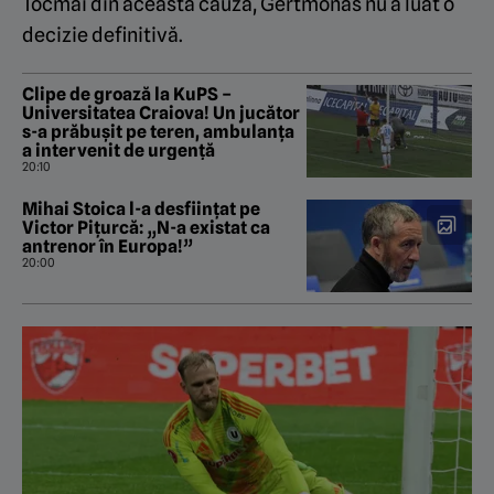
Tocmai din această cauză, Gertmonas nu a luat o
decizie definitivă.
Clipe de groază la KuPS –
Universitatea Craiova! Un jucător
s-a prăbușit pe teren, ambulanța
a intervenit de urgență
20:10
Mihai Stoica l-a desființat pe
Victor Pițurcă: „N-a existat ca
antrenor în Europa!”
20:00