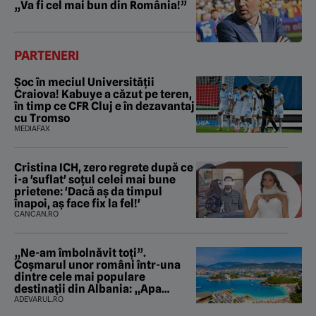
„Va fi cel mai bun din România!”
PARTENERI
Șoc în meciul Universității
Craiova! Kabuye a căzut pe teren,
în timp ce CFR Cluj e în dezavantaj
cu Tromso
MEDIAFAX
Cristina ICH, zero regrete după ce
i-a 'suflat' soțul celei mai bune
prietene: 'Dacă aș da timpul
înapoi, aș face fix la fel!'
CANCAN.RO
„Ne-am îmbolnăvit toți”.
Coșmarul unor români într-una
dintre cele mai populare
destinații din Albania: „Apa
mirosea a canalizare”
ADEVARUL.RO