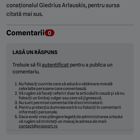
conaționalul Giedrius Arlauskis, pentru sursa
citată mai sus.
Comentarii
0
LASĂ UN RĂSPUNS
Trebuie să fii
autentificat
pentru a publica un
comentariu.
Nu folosiți cuvinte care să aducă o vătămare morală
celorlalte persoane care comentează.
Vă rugăm să faceți referiri doar la articolul în cauză și să nu
folosiți un limbaj vulgar sau care să jignească.
Nu sunt permise comentariile discriminatorii.
Pentru protecția dumneavostră nu folosiți în comentarii
informații personale.
Daca aveți vreo plângere legată de administrarea siteului
vă rugăm să trimiteți un mesaj la adresa de mail:
contact@prosport.ro