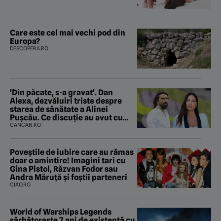
Care este cel mai vechi pod din
Europa?
DESCOPERA.RO
'Din păcate, s-a gravat'. Dan
Alexa, dezvăluiri triste despre
starea de sănătate a Alinei
Pușcău. Ce discuție au avut cu
două zile în urmă
CANCAN.RO
Poveştile de iubire care au rămas
doar o amintire! Imagini tari cu
Gina Pistol, Răzvan Fodor sau
Andra Măruţă şi foştii parteneri
CIAO.RO
World of Warships Legends
sărbătorește 7 ani de existență cu