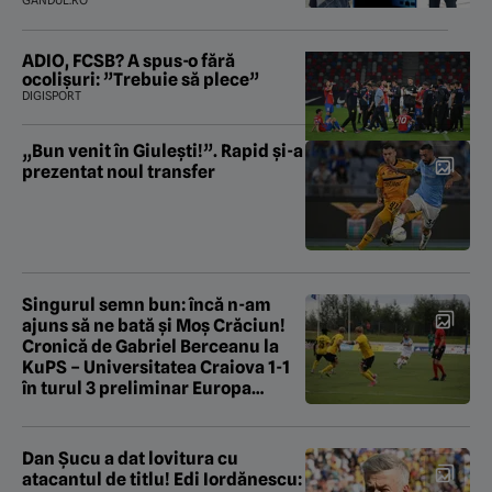
„subțireanu, așa”
GANDUL.RO
ADIO, FCSB? A spus-o fără
ocolișuri: ”Trebuie să plece”
DIGISPORT
„Bun venit în Giulești!”. Rapid și-a
prezentat noul transfer
Singurul semn bun: încă n-am
ajuns să ne bată și Moș Crăciun!
Cronică de Gabriel Berceanu la
KuPS – Universitatea Craiova 1-1
în turul 3 preliminar Europa
League
Dan Șucu a dat lovitura cu
atacantul de titlu! Edi Iordănescu: