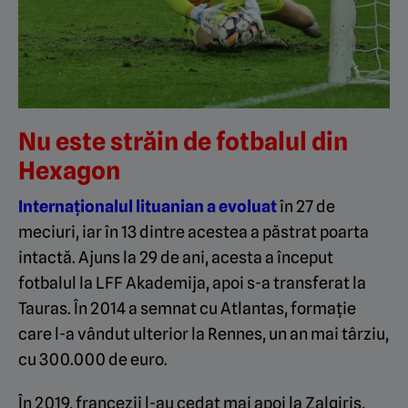
Nu este străin de fotbalul din
Hexagon
Internaționalul lituanian a evoluat
în 27 de
meciuri, iar în 13 dintre acestea a păstrat poarta
intactă. Ajuns la 29 de ani, acesta a început
fotbalul la LFF Akademija, apoi s-a transferat la
Tauras. În 2014 a semnat cu Atlantas, formație
care l-a vândut ulterior la Rennes, un an mai târziu,
cu 300.000 de euro.
În 2019, francezii l-au cedat mai apoi la Zalgiris,