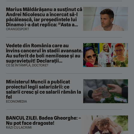
Marius Măldărăşanu a susţinut că
Andrei Nicolescu a încercat să-l
păcălească, iar preşedintele lui
Dinamo i-a dat replica: ”Asta a
fost istoria”
ORANGESPORT
Vedete din România care au
învins cancerul în stadii avansate.
Au suferit de boli nemiloase şi au
supravieţuit! Declarații
sfâșietoare
CE SE ÎNTÂMPLĂ, DOCTORE?
Ministerul Muncii a publicat
proiectul legii salarizării: ce
salarii cresc și ce salarii rămân la
fel
ECONOMEDIA
BANCUL ZILEI. Badea Gheorghe: –
Nu pot face dragoste!
RÂZI CU LACRIMI