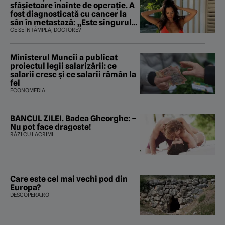
sfâșietoare înainte de operație. A
fost diagnosticată cu cancer la
sân în metastază: „Este singurul
tratament care o să mă ajute să
CE SE ÎNTÂMPLĂ, DOCTORE?
îmi salvez viața”
Ministerul Muncii a publicat
proiectul legii salarizării: ce
salarii cresc și ce salarii rămân la
fel
ECONOMEDIA
BANCUL ZILEI. Badea Gheorghe: –
Nu pot face dragoste!
RÂZI CU LACRIMI
Care este cel mai vechi pod din
Europa?
DESCOPERA.RO