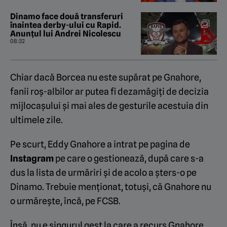
Dinamo face două transferuri
înaintea derby-ului cu Rapid.
Anunțul lui Andrei Nicolescu
08:32
Chiar dacă Borcea nu este supărat pe Gnahore,
fanii roș-albilor ar putea fi dezamăgiți de decizia
mijlocașului și mai ales de gesturile acestuia din
ultimele zile.
Pe scurt, Eddy Gnahore a intrat pe pagina de
Instagram
pe care o gestionează, după care s-a
dus la lista de urmăriri și de acolo a șters-o pe
Dinamo. Trebuie menționat, totuși, că Gnahore nu
o urmărește, încă, pe FCSB.
Însă, nu e singurul gest la care a recurs Gnahore.