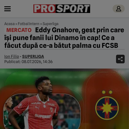
Acasa
»
Fotbal Intern
»
Superliga
Eddy Gnahore, gest prin care
MERCATO
își pune fanii lui Dinamo în cap! Ce a
făcut după ce-a bătut palma cu FCSB
Ion Filip
•
SUPERLIGA
Publicat:
08.07.2026, 14:36