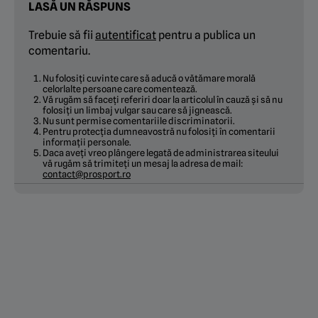
LASĂ UN RĂSPUNS
Trebuie să fii
autentificat
pentru a publica un
comentariu.
Nu folosiți cuvinte care să aducă o vătămare morală
celorlalte persoane care comentează.
Vă rugăm să faceți referiri doar la articolul în cauză și să nu
folosiți un limbaj vulgar sau care să jignească.
Nu sunt permise comentariile discriminatorii.
Pentru protecția dumneavostră nu folosiți în comentarii
informații personale.
Daca aveți vreo plângere legată de administrarea siteului
vă rugăm să trimiteți un mesaj la adresa de mail:
contact@prosport.ro