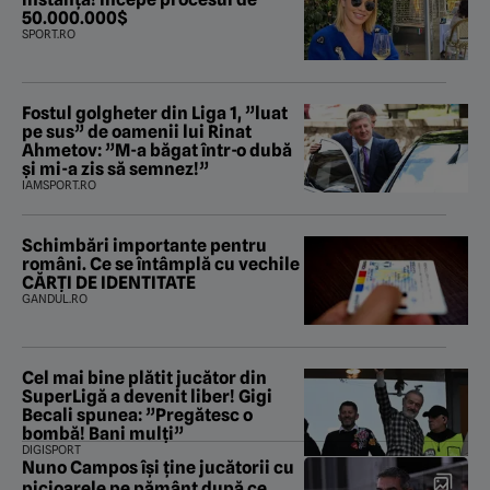
50.000.000$
SPORT.RO
Fostul golgheter din Liga 1, ”luat
pe sus” de oamenii lui Rinat
Ahmetov: ”M-a băgat într-o dubă
și mi-a zis să semnez!”
IAMSPORT.RO
Schimbări importante pentru
români. Ce se întâmplă cu vechile
CĂRȚI DE IDENTITATE
GANDUL.RO
Cel mai bine plătit jucător din
SuperLigă a devenit liber! Gigi
Becali spunea: ”Pregătesc o
bombă! Bani mulți”
DIGISPORT
Nuno Campos își ține jucătorii cu
picioarele pe pământ după ce