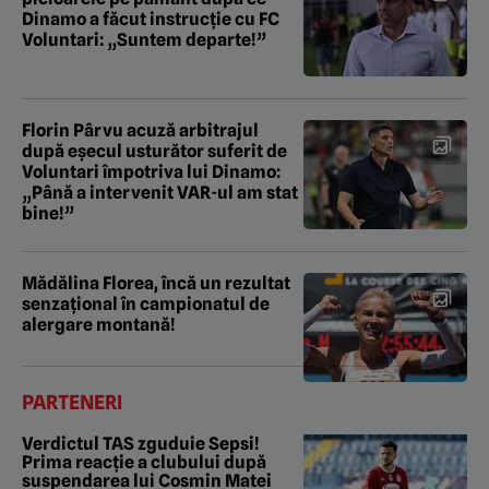
Dinamo a făcut instrucție cu FC
Voluntari: „Suntem departe!”
Florin Pârvu acuză arbitrajul
după eșecul usturător suferit de
Voluntari împotriva lui Dinamo:
„Până a intervenit VAR-ul am stat
bine!”
Mădălina Florea, încă un rezultat
senzațional în campionatul de
alergare montană!
PARTENERI
Verdictul TAS zguduie Sepsi!
Prima reacție a clubului după
suspendarea lui Cosmin Matei