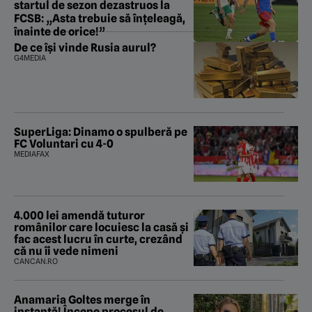
startul de sezon dezastruos la
FCSB: „Asta trebuie să înțeleagă,
înainte de orice!”
De ce își vinde Rusia aurul?
G4MEDIA
SuperLiga: Dinamo o spulberă pe
FC Voluntari cu 4-0
MEDIAFAX
4.000 lei amendă tuturor
românilor care locuiesc la casă și
fac acest lucru în curte, crezând
că nu îi vede nimeni
CANCAN.RO
Anamaria Goltes merge în
instanță! Începe procesul de