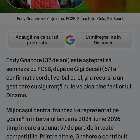
Eddy Gnahore s-a înțeles cu FCSB. Sursă foto: Colaj ProSport
Adaugă-ne ca sursă
Urmărește-ne în
preferată
Discover
Eddy Gnahore (32 de ani) este așteptat să
semneze cu FCSB, după ce Gigi Becali (67) a
confirmat acordul verbal cu el, și a recurs la un
gest care cu siguranță nu le va pica bine fanilor lui
Dinamo.
Mijlocașul central francez i-a reprezentat pe
„câini” în intervalul ianuarie 2024-iunie 2026,
timp în care a adunat 97 de partide în toate
competițiile. Printre altele, Gnahore a contribuit