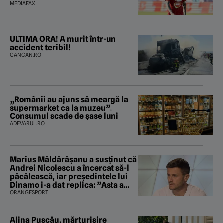
MEDIAFAX
ULTIMA ORĂ! A murit într-un
accident teribil!
CANCAN.RO
„Românii au ajuns să meargă la
supermarket ca la muzeu”.
Consumul scade de șase luni
ADEVARUL.RO
Marius Măldărăşanu a susţinut că
Andrei Nicolescu a încercat să-l
păcălească, iar preşedintele lui
Dinamo i-a dat replica: ”Asta a
fost istoria”
ORANGESPORT
Alina Pușcău, mărturisire