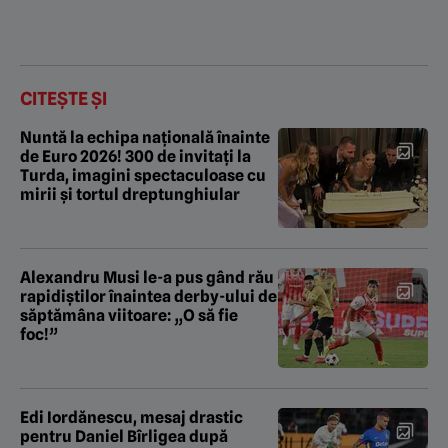
CITEȘTE ȘI
Nuntă la echipa națională înainte
de Euro 2026! 300 de invitați la
Turda, imagini spectaculoase cu
mirii și tortul dreptunghiular
Alexandru Musi le-a pus gând rău
rapidiștilor înaintea derby-ului de
săptămâna viitoare: „O să fie
foc!”
Edi Iordănescu, mesaj drastic
pentru Daniel Bîrligea după