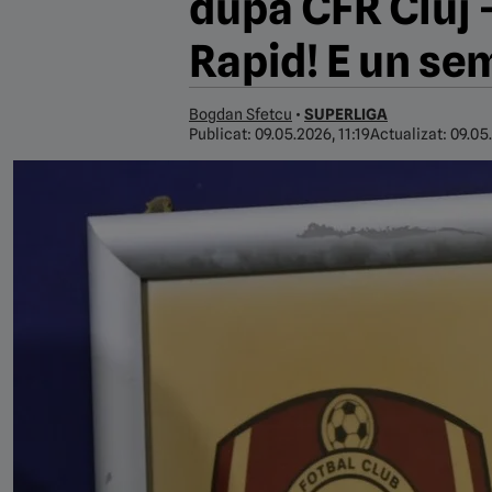
după CFR Cluj 
Rapid! E un se
Bogdan Sfetcu
•
SUPERLIGA
Publicat:
09.05.2026, 11:19
Actualizat:
09.05