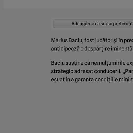
Adaugă-ne ca sursă preferată
Marius Baciu, fost jucător și în pr
anticipează o despărțire iminentă 
Baciu susține că nemulțumirile ex
strategic adresat conducerii. „Pa
eșuat în a garanta condițiile min