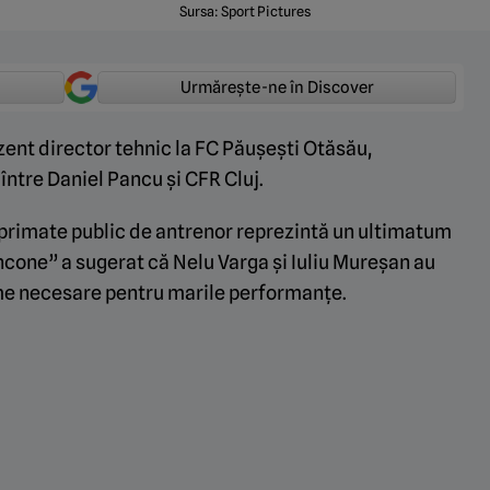
Sursa: Sport Pictures
Urmărește-ne în Discover
ezent director tehnic la FC Păușești Otăsău,
între Daniel Pancu și CFR Cluj.
primate public de antrenor reprezintă un ultimatum
ncone” a sugerat că Nelu Varga și Iuliu Mureșan au
ime necesare pentru marile performanțe.