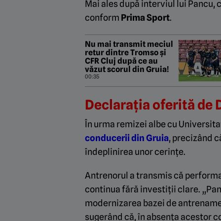
Mai ales după interviul lui Pancu, 
conform
Prima Sport
.
Nu mai transmit meciul
retur dintre Tromso și
CFR Cluj după ce au
văzut scorul din Gruia!
00:35
Declarația oferită de 
În urma remizei albe cu Universit
conducerii din Gruia
, precizând 
îndeplinirea unor cerințe.
Antrenorul a transmis că perform
continua fără investiții clare. „Pan
modernizarea bazei de antrenament
sugerând că, în absența acestor co