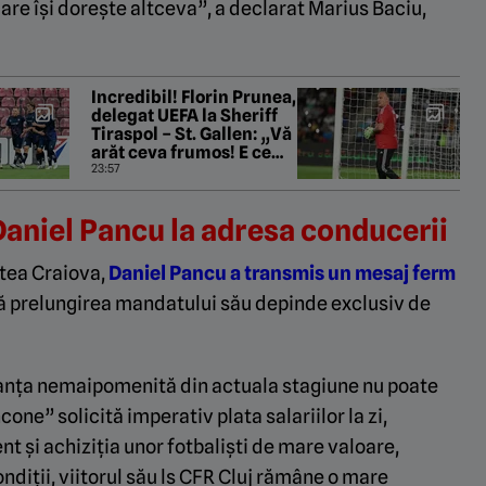
care îşi doreşte altceva”, a declarat Marius Baciu,
Incredibil! Florin Prunea,
delegat UEFA la Sheriff
Tiraspol – St. Gallen: „Vă
arăt ceva frumos! E ce
trebuie, Fratello?”
23:57
Daniel Pancu la adresa conducerii
atea Craiova,
Daniel Pancu a transmis un mesaj ferm
că prelungirea mandatului său depinde exclusiv de
anța nemaipomenită din actuala stagiune nu poate
cone” solicită imperativ plata salariilor la zi,
 și achiziția unor fotbaliști de mare valoare,
ndiții, viitorul său ls CFR Cluj rămâne o mare