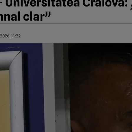
– Universitatea Craiova: 
mnal clar”
.2026, 11:22