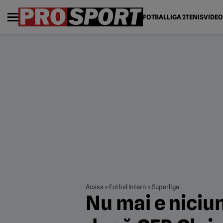
FOTBAL
LIGA 2
TENIS
VIDEO
Acasa
»
Fotbal Intern
»
Superliga
Nu mai e niciun