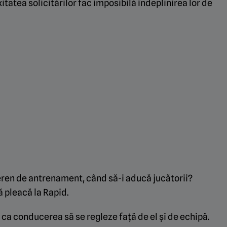
itatea solicitărilor fac imposibilă îndeplinirea lor de
eren de antrenament, când să-i aducă jucătorii?
 pleacă la Rapid.
ca conducerea să se regleze faţă de el şi de echipă.