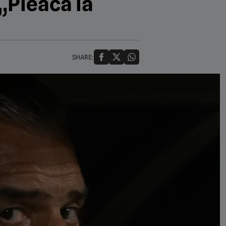
„Pleacă la
SHARE: