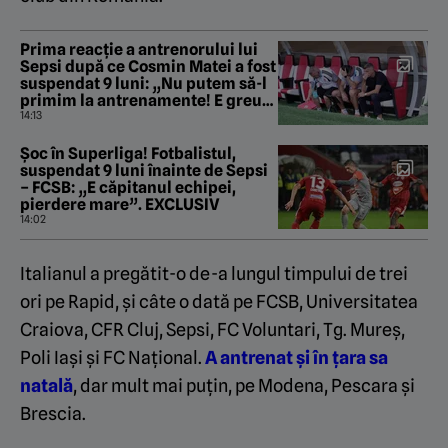
Prima reacție a antrenorului lui
Sepsi după ce Cosmin Matei a fost
suspendat 9 luni: „Nu putem să-l
primim la antrenamente! E greu”.
EXCLUSIV
14:13
Șoc în Superliga! Fotbalistul,
suspendat 9 luni înainte de Sepsi
– FCSB: „E căpitanul echipei,
pierdere mare”. EXCLUSIV
14:02
Italianul a pregătit-o de-a lungul timpului de trei
ori pe Rapid, și câte o dată pe FCSB, Universitatea
Craiova, CFR Cluj, Sepsi, FC Voluntari, Tg. Mureș,
Poli Iași și FC Național.
A antrenat și în țara sa
natală
, dar mult mai puțin, pe Modena, Pescara și
Brescia.