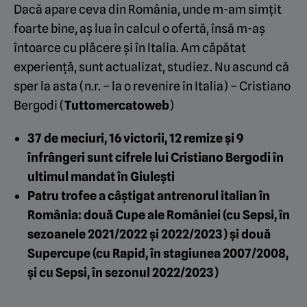
Dacă apare ceva din România, unde m-am simțit
foarte bine, aș lua în calcul o ofertă, însă m-aș
întoarce cu plăcere și în Italia. Am căpătat
experiență, sunt actualizat, studiez. Nu ascund că
sper la asta (n.r. – la o revenire în Italia) – Cristiano
Bergodi (
Tuttomercatoweb
)
37 de meciuri, 16 victorii, 12 remize și 9
înfrângeri sunt cifrele lui Cristiano Bergodi în
ultimul mandat în Giulești
Patru trofee a câștigat antrenorul italian în
România: două Cupe ale României (cu Sepsi, în
sezoanele 2021/2022 și 2022/2023) și două
Supercupe (cu Rapid, în stagiunea 2007/2008,
și cu Sepsi, în sezonul 2022/2023)