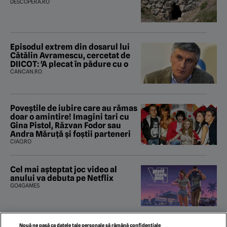
DESCOPERA.RO
Episodul extrem din dosarul lui
Cătălin Avramescu, cercetat de
DIICOT: 'A plecat în pădure cu o
CANCAN.RO
Poveştile de iubire care au rămas
doar o amintire! Imagini tari cu
Gina Pistol, Răzvan Fodor sau
Andra Măruţă şi foştii parteneri
CIAO.RO
Cel mai așteptat joc video al
anului va debuta pe Netflix
GO4GAMES
Nouă ne pasă ca datele tale personale să rămână confidențiale