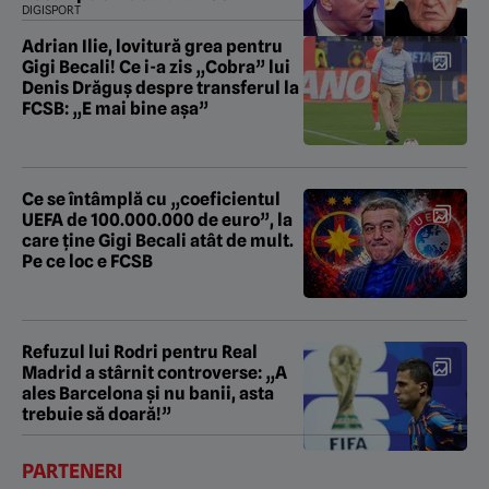
DIGISPORT
Adrian Ilie, lovitură grea pentru
Gigi Becali! Ce i-a zis „Cobra” lui
Denis Drăguș despre transferul la
FCSB: „E mai bine așa”
Ce se întâmplă cu „coeficientul
UEFA de 100.000.000 de euro”, la
care ține Gigi Becali atât de mult.
Pe ce loc e FCSB
Refuzul lui Rodri pentru Real
Madrid a stârnit controverse: „A
ales Barcelona și nu banii, asta
trebuie să doară!”
PARTENERI