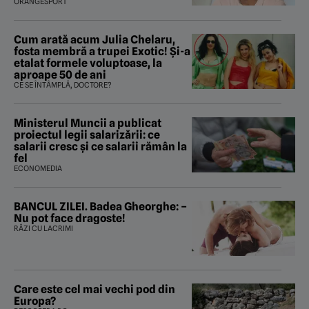
fost istoria”
ORANGESPORT
Cum arată acum Julia Chelaru,
fosta membră a trupei Exotic! Și-a
etalat formele voluptoase, la
aproape 50 de ani
CE SE ÎNTÂMPLĂ, DOCTORE?
Ministerul Muncii a publicat
proiectul legii salarizării: ce
salarii cresc și ce salarii rămân la
fel
ECONOMEDIA
BANCUL ZILEI. Badea Gheorghe: –
Nu pot face dragoste!
RÂZI CU LACRIMI
Care este cel mai vechi pod din
Europa?