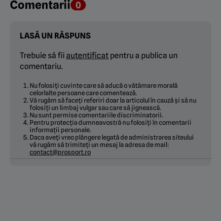
Comentarii
0
LASĂ UN RĂSPUNS
Trebuie să fii
autentificat
pentru a publica un
comentariu.
Nu folosiți cuvinte care să aducă o vătămare morală
celorlalte persoane care comentează.
Vă rugăm să faceți referiri doar la articolul în cauză și să nu
folosiți un limbaj vulgar sau care să jignească.
Nu sunt permise comentariile discriminatorii.
Pentru protecția dumneavostră nu folosiți în comentarii
informații personale.
Daca aveți vreo plângere legată de administrarea siteului
vă rugăm să trimiteți un mesaj la adresa de mail:
contact@prosport.ro