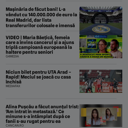
Mașinăria de făcut bani! L-a
vândut cu 140.000.000 de euro la
Real Madrid, dar lista
transferurilor colosale e imensă
VIDEO | Maria Băețică, femeia
care a învins cancerul și a ajuns
triplă campioană europeană la
haltere pentru seniori
G4MEDIA
Niciun bilet pentru UTA Arad –
Rapid! Meciul se joacă cu casa
închisă
MEDIAFAX
Alina Pușcău a făcut anunțul trist:
'Am intrat în metastază.' Ce
minune s-a întâmplat după ce
fanii s-au rugat pentru ea
CANCAN.RO