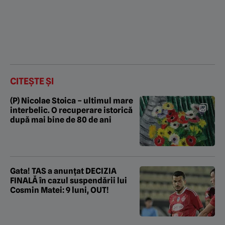
CITEȘTE ȘI
(P) Nicolae Stoica – ultimul mare
interbelic. O recuperare istorică
după mai bine de 80 de ani
Gata! TAS a anunțat DECIZIA
FINALĂ în cazul suspendării lui
Cosmin Matei: 9 luni, OUT!