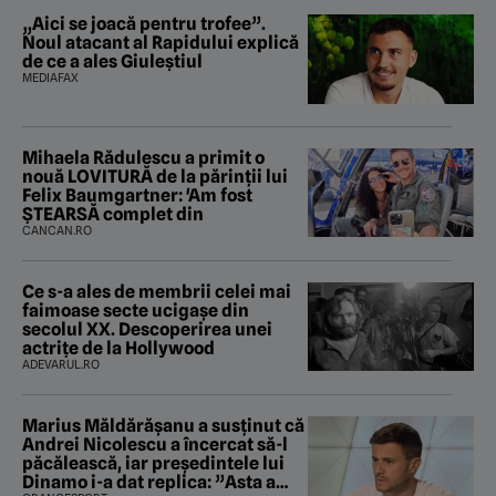
„Aici se joacă pentru trofee”.
Noul atacant al Rapidului explică
de ce a ales Giuleștiul
MEDIAFAX
Mihaela Rădulescu a primit o
nouă LOVITURĂ de la părinții lui
Felix Baumgartner: 'Am fost
ȘTEARSĂ complet din
CANCAN.RO
Ce s-a ales de membrii celei mai
faimoase secte ucigașe din
secolul XX. Descoperirea unei
actrițe de la Hollywood
ADEVARUL.RO
Marius Măldărăşanu a susţinut că
Andrei Nicolescu a încercat să-l
păcălească, iar preşedintele lui
Dinamo i-a dat replica: ”Asta a