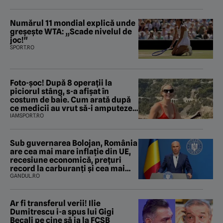
Numărul 11 mondial explică unde
greșește WTA: „Scade nivelul de
joc!"
SPORT.RO
Foto-șoc! După 8 operații la
piciorul stâng, s-a afișat în
costum de baie. Cum arată după
ce medicii au vrut să-i amputeze
piciorul
IAMSPORT.RO
Sub guvernarea Bolojan, România
are cea mai mare inflație din UE,
recesiune economică, prețuri
record la carburanți și cea mai
gravă criză energetică de la
GANDUL.RO
Revoluție încoace. Cum se apără
premierul, întrebat de Gândul
dacă își cere scuze
Ar fi transferul verii! Ilie
Dumitrescu i-a spus lui Gigi
Becali pe cine să ia la FCSB