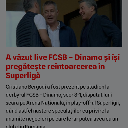
A văzut live FCSB – Dinamo și își
pregătește reîntoarcerea în
Superligă
Cristiano Bergodi a fost prezent pe stadion la
derby-ul FCSB – Dinamo, scor 3-1, disputat luni
seara pe Arena Națională, în play-off-ul Superligii,
dând astfel naștere speculațiilor cu privire la
anumite negocieri pe care le-ar putea avea cu un
club din România.