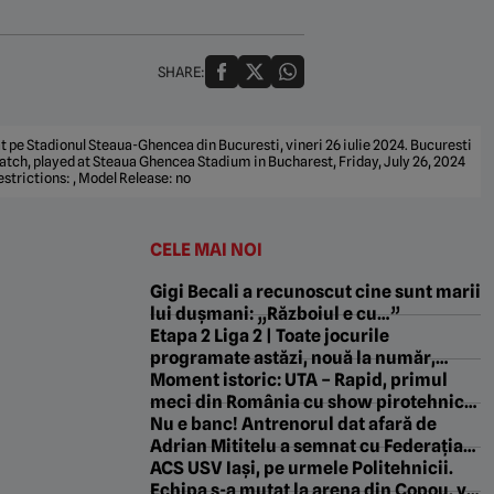
SHARE:
t pe Stadionul Steaua-Ghencea din Bucuresti, vineri 26 iulie 2024. Bucuresti
atch, played at Steaua Ghencea Stadium in Bucharest, Friday, July 26, 2024
rictions: , Model Release: no
CELE MAI NOI
Gigi Becali a recunoscut cine sunt marii
lui dușmani: „Războiul e cu…”
Etapa 2 Liga 2 | Toate jocurile
programate astăzi, nouă la număr,
încep la ora 11:00
Moment istoric: UTA – Rapid, primul
meci din România cu show pirotehnic
LEGAL
Nu e banc! Antrenorul dat afară de
Adrian Mititelu a semnat cu Federația
Italiană de Fotbal pentru naționala U16
ACS USV Iași, pe urmele Politehnicii.
Echipa s-a mutat la arena din Copou, va