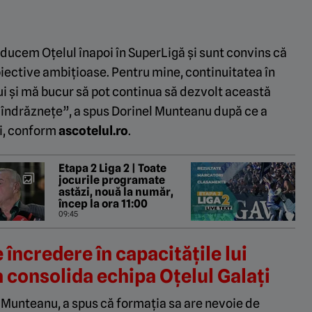
ducem Oțelul înapoi în SuperLigă și sunt convins că
iective ambițioase. Pentru mine, continuitatea în
i și mă bucur să pot continua să dezvolt această
e îndrăznețe”, a spus Dorinel Munteanu după ce a
ți, conform
ascotelul.ro
.
Etapa 2 Liga 2 | Toate
jocurile programate
astăzi, nouă la număr,
încep la ora 11:00
09:45
încredere în capacitățile lui
 consolida echipa Oțelul Galați
n Munteanu, a spus că formația sa are nevoie de