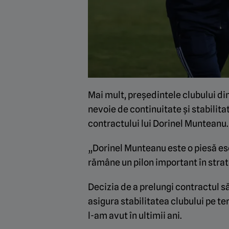
Mai mult, președintele clubului di
nevoie de continuitate și stabilita
contractului lui Dorinel Munteanu.
„Dorinel Munteanu este o piesă es
rămâne un pilon important în strat
Decizia de a prelungi contractul să
asigura stabilitatea clubului pe t
l-am avut în ultimii ani.