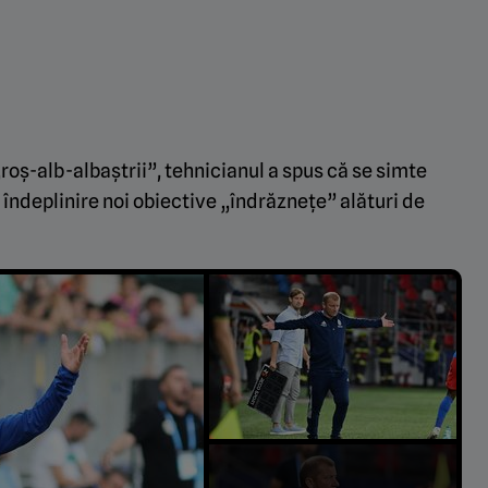
roș-alb-albaștrii”, tehnicianul a spus că se simte
 îndeplinire noi obiective „îndrăznețe” alături de