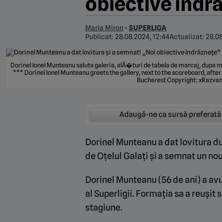
obiective îndr
Maria Miron
•
SUPERLIGA
Publicat:
28.08.2024, 12:44
Actualizat:
28.08
Dorinel Ionel Munteanu saluta galeria, alÄ�turi de tabela de marcaj, dupa m
*** Dorinel Ionel Munteanu greets the gallery, next to the scoreboard, af
Bucharest Copyright: xRazvan
Adaugă-ne ca sursă preferată
Dorinel Munteanu a dat lovitura du
de Oțelul Galați și a semnat un no
Dorinel Munteanu (56 de ani) a avu
al Superligii. Formația sa a reușit s
stagiune.