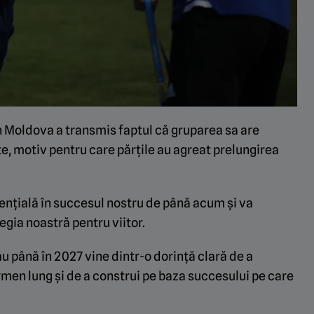
n Moldova a transmis faptul că gruparea sa are
te, motiv pentru care părțile au agreat prelungirea
ențială în succesul nostru de până acum și va
egia noastră pentru viitor.
u până în 2027 vine dintr-o dorință clară de a
ermen lung și de a construi pe baza succesului pe care