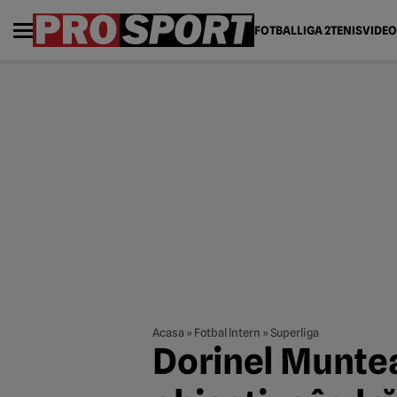
FOTBAL
LIGA 2
TENIS
VIDEO
Acasa
»
Fotbal Intern
»
Superliga
Dorinel Muntea