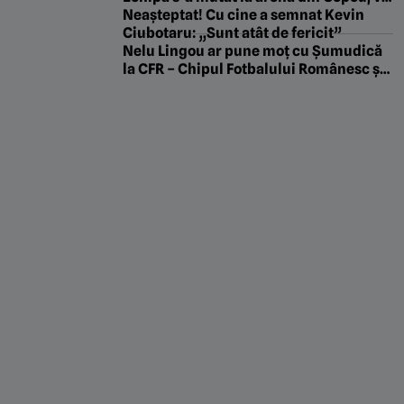
juca pe ”Emil Alexandrescu” și ar
Neașteptat! Cu cine a semnat Kevin
putea evolua în campionat în alb-
Ciubotaru: „Sunt atât de fericit”
albastru
Nelu Lingou ar pune moț cu Șumudică
la CFR – Chipul Fotbalului Românesc și
cum a picat transfermarkt din cauza lui
Dan Nistor. „Pastila de la Manila” cu
Gabriel Berceanu