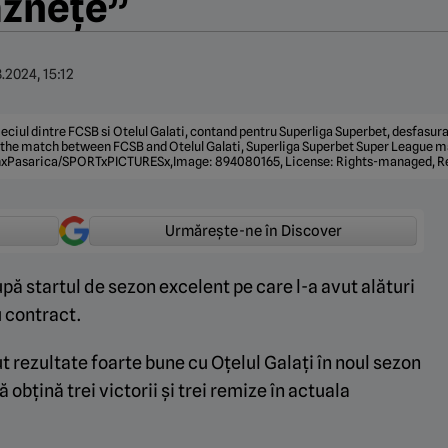
ăznețe”
.2024, 15:12
eciul dintre FCSB si Otelul Galati, contand pentru Superliga Superbet, desfasura
ter the match between FCSB and Otelul Galati, Superliga Superbet Super League m
xPasarica/SPORTxPICTURESx,Image: 894080165, License: Rights-managed, Rest
Urmărește-ne în Discover
pă startul de sezon excelent pe care l-a avut alături
u contract.
t rezultate foarte bune cu Oțelul Galați în noul sezon
ă obțină trei victorii și trei remize în actuala