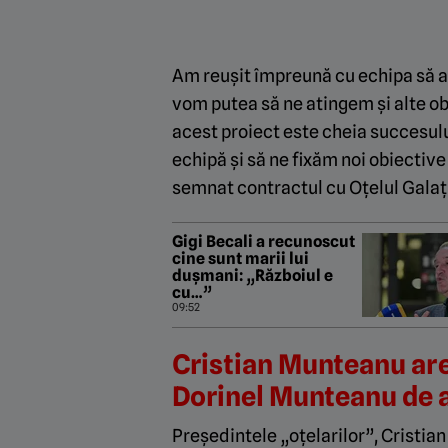
Am reușit împreună cu echipa să a
vom putea să ne atingem și alte ob
acest proiect este cheia succesulu
echipă și să ne fixăm noi obiectiv
semnat contractul cu Oțelul Gala
Gigi Becali a recunoscut
cine sunt marii lui
dușmani: „Războiul e
cu…”
09:52
Cristian Munteanu are 
Dorinel Munteanu de a
Președintele „oțelarilor”, Cristia