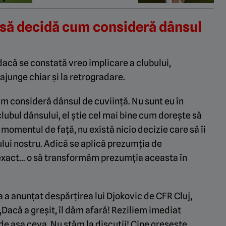
pe internet
să decidă cum consideră dânsul
dacă se constată vreo implicare a clubului,
junge chiar și la retrogradare.
 consideră dânsul de cuviință. Nu sunt eu în
lubul dânsului, el știe cel mai bine cum dorește să
 momentul de față, nu există nicio decizie care să îi
ului nostru. Adică se aplică prezumția de
 exact… o să transformăm prezumția aceasta în
 a anunțat despărțirea lui Djokovic de CFR Cluj,
„Dacă a greșit, îl dăm afară! Reziliem imediat
e așa ceva. Nu stăm la discuții! Cine greșește