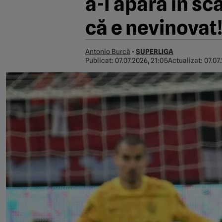
a-l apăra în s
că e nevinovat
Antonio Burcă
•
SUPERLIGA
Publicat:
07.07.2026, 21:05
Actualizat:
07.07