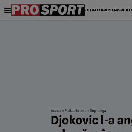
FOTBAL
LIGA 2
TENIS
VIDEO
Acasa
»
Fotbal Intern
»
Superliga
Djokovic l-a a