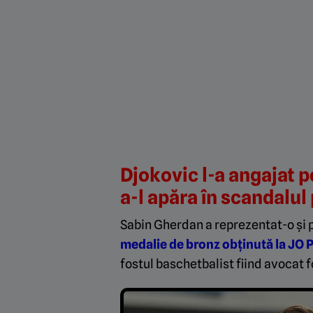
Djokovic l-a angajat 
a-l apăra în scandalul 
Sabin Gherdan a reprezentat-o și 
medalie de bronz obținută la JO 
fostul baschetbalist fiind avocat f