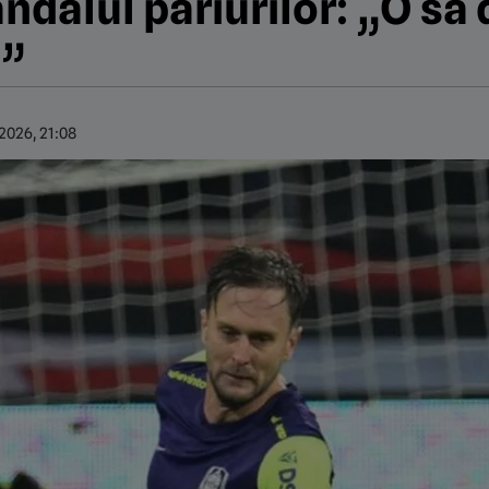
candalul pariurilor: „O 
!”
.2026, 21:08