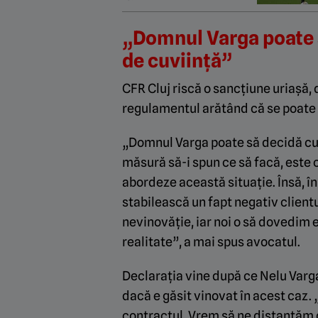
„Domnul Varga poate 
de cuviință”
CFR Cluj riscă o sancțiune uriașă, 
regulamentul arătând că se poate a
„Domnul Varga poate să decidă cum
măsură să-i spun ce să facă, este c
abordeze această situație. Însă, în
stabilească un fapt negativ client
nevinovăție, iar noi o să dovedim
realitate”, a mai spus avocatul.
Declarația vine după ce Nelu Varga
dacă e găsit vinovat în acest caz. 
contractul. Vrem să ne distanțăm d