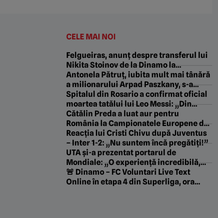
CELE MAI NOI
Felgueiras, anunț despre transferul lui
Nikita Stoinov de la Dinamo la
Universitatea Craiova!
Antonela Pătruț, iubita mult mai tânără
a milionarului Arpad Paszkany, s-a
fotografiat în jacuzzi şi a postat poza pe
Spitalul din Rosario a confirmat oficial
internet
moartea tatălui lui Leo Messi: „Din
respect pentru familie, nu vor fi date
Cătălin Preda a luat aur pentru
alte detalii”
România la Campionatele Europene de
Natație
Reacția lui Cristi Chivu după Juventus
– Inter 1-2: „Nu suntem încă pregătiți!”
UTA și-a prezentat portarul de
Mondiale: „O experiență incredibilă,
sunt mai matur și mai puternic”
🚨 Dinamo – FC Voluntari Live Text
Online în etapa 4 din Superliga, ora
21:30. Echipele de start. Meci tare pe
„Arcul de Triumf”