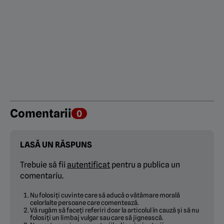
Comentarii
0
LASĂ UN RĂSPUNS
Trebuie să fii
autentificat
pentru a publica un
comentariu.
Nu folosiți cuvinte care să aducă o vătămare morală
celorlalte persoane care comentează.
Vă rugăm să faceți referiri doar la articolul în cauză și să nu
folosiți un limbaj vulgar sau care să jignească.