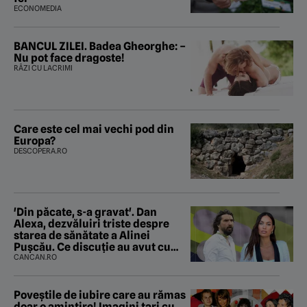
ECONOMEDIA
BANCUL ZILEI. Badea Gheorghe: –
Nu pot face dragoste!
RÂZI CU LACRIMI
Care este cel mai vechi pod din
Europa?
DESCOPERA.RO
'Din păcate, s-a gravat'. Dan
Alexa, dezvăluiri triste despre
starea de sănătate a Alinei
Pușcău. Ce discuție au avut cu
două zile în urmă
CANCAN.RO
Poveştile de iubire care au rămas
doar o amintire! Imagini tari cu