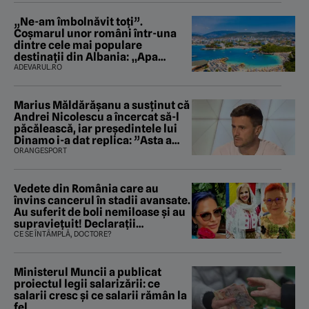
„Ne-am îmbolnăvit toți”.
Coșmarul unor români într-una
dintre cele mai populare
destinații din Albania: „Apa
mirosea a canalizare”
ADEVARUL.RO
Marius Măldărăşanu a susţinut că
Andrei Nicolescu a încercat să-l
păcălească, iar preşedintele lui
Dinamo i-a dat replica: ”Asta a
fost istoria”
ORANGESPORT
Vedete din România care au
învins cancerul în stadii avansate.
Au suferit de boli nemiloase şi au
supravieţuit! Declarații
sfâșietoare
CE SE ÎNTÂMPLĂ, DOCTORE?
Ministerul Muncii a publicat
proiectul legii salarizării: ce
salarii cresc și ce salarii rămân la
fel