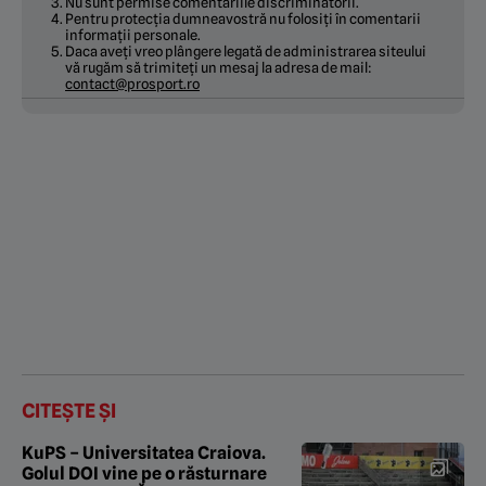
Nu sunt permise comentariile discriminatorii.
Pentru protecția dumneavostră nu folosiți în comentarii
informații personale.
Daca aveți vreo plângere legată de administrarea siteului
vă rugăm să trimiteți un mesaj la adresa de mail:
contact@prosport.ro
CITEȘTE ȘI
KuPS – Universitatea Craiova.
Golul DOI vine pe o răsturnare