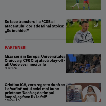
Se face transferul la FCSB al
atacantului dorit de Mihai Stoica:
„Se închide!”
PARTENERI
Miza serii în Europa: Universitatea
Craiova și CFR Cluj atacă play-off-
ul! Unde vezi meciurile
MEDIAFAX
Cristina ICH, zero regrete după ce
i-a 'suflat' soțul celei mai bune
prietene: 'Dacă aș da timpul
înapoi, aș face fix la fel!'
CANCAN.RO