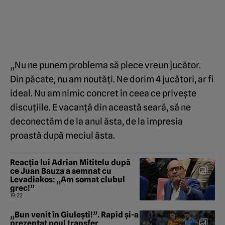
„Nu ne punem problema să plece vreun jucător.
Din păcate, nu am noutăți. Ne dorim 4 jucători, ar fi
ideal. Nu am nimic concret în ceea ce privește
discuțiile. E vacanță din această seară, să ne
deconectăm de la anul ăsta, de la impresia
proastă după meciul ăsta.
Reacția lui Adrian Mititelu după
ce Juan Bauza a semnat cu
Levadiakos: „Am somat clubul
grec!”
19:22
„Bun venit în Giulești!”. Rapid și-a
prezentat noul transfer