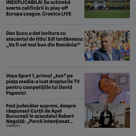
INEXPLICABILĂ! Se schimbă
soarta calificării în play-off
Europa League. Cronica LIVE
Dan Șucu a dat lovitura cu
atacantul de titlu! Edi Iordănescu:
„Va fi cel mai bun din România!”
Voyo Sport 1, primul „tun” pe
piața media: a luat drepturile TV
pentru competițiile lui David
Popovici
Fost judecător suprem, despre
răspunsul Curții de Apel
București în scandalul Robert
Negoiță: „Parcă intenționat
urmăresc să saboteze și ultima
G4MEDIA
fărâmă de încredere în puterea