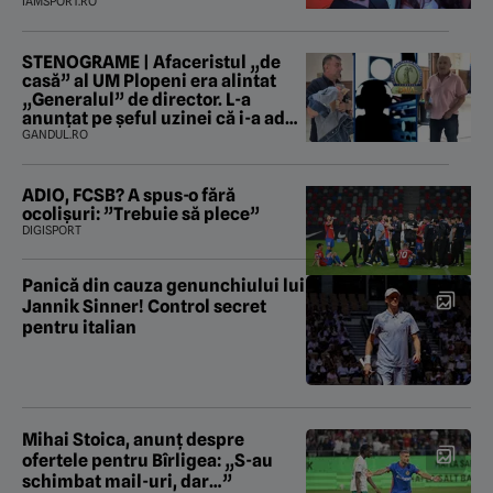
IAMSPORT.RO
STENOGRAME | Afaceristul „de
casă” al UM Plopeni era alintat
„Generalul” de director. L-a
anunțat pe șeful uzinei că i-a adus
„subțireanu, așa”
GANDUL.RO
ADIO, FCSB? A spus-o fără
ocolișuri: ”Trebuie să plece”
DIGISPORT
Panică din cauza genunchiului lui
Jannik Sinner! Control secret
pentru italian
Mihai Stoica, anunț despre
ofertele pentru Bîrligea: „S-au
schimbat mail-uri, dar…”