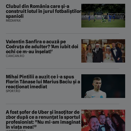
judecătorească”
Clubul din România care și-a
construit lotul în jurul fotbaliștilor
spanioli
MEDIAFAX
Valentin Sanfira o acuză pe
Codruța de adulter? 'Am iubit doi
ochi ce m-au înșelat!'
CANCAN.RO
Mihai Pintilii a auzit ce i-a spus
Florin Tănase lui Marius Baciu și a
reacționat imediat
SPORT.RO
A fost șofer de Uber și însoțitor de
zbor după ce a renunțat la sportul
profesionist: ”Nu mi-am imaginat
în viața mea!”